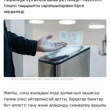
тілшісі тақырыпты сарапшылармен бірге
зерделеді.
Фото: Kazinform / ЖИ көмегімен жасалды
Жалпы, соңғы жылдары елде қолма-қол ақшасыз
төлем үлесі айтарлықтай артты. Бірқатар банктер
бет-әлпетті тану және алақанды сканерлеу арқылы