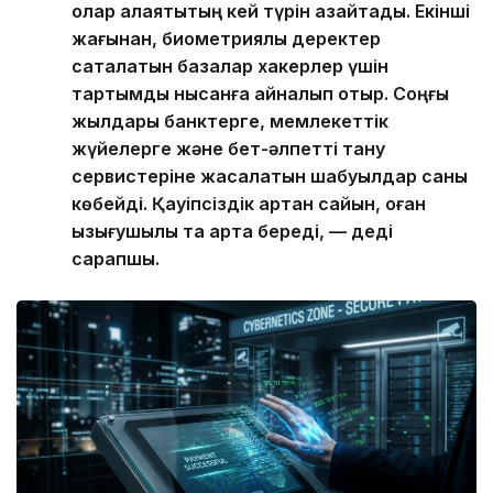
олар алаяқтықтың кей түрін азайтады. Екінші
жағынан, биометриялық деректер
сақталатын базалар хакерлер үшін
тартымды нысанға айналып отыр. Соңғы
жылдары банктерге, мемлекеттік
жүйелерге және бет-әлпетті тану
сервистеріне жасалатын шабуылдар саны
көбейді. Қауіпсіздік артқан сайын, оған
қызығушылық та арта береді, — деді
сарапшы.