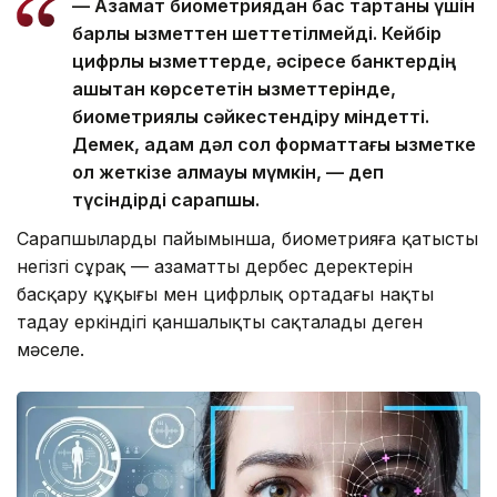
— Азамат биометриядан бас тартқаны үшін
барлық қызметтен шеттетілмейді. Кейбір
цифрлық қызметтерде, әсіресе банктердің
қашықтан көрсететін қызметтерінде,
биометриялық сәйкестендіру міндетті.
Демек, адам дәл сол форматтағы қызметке
қол жеткізе алмауы мүмкін, — деп
түсіндірді сарапшы.
Сарапшылардың пайымынша, биометрияға қатысты
негізгі сұрақ — азаматтың дербес деректерін
басқару құқығы мен цифрлық ортадағы нақты
таңдау еркіндігі қаншалықты сақталады деген
мәселе.