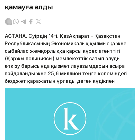
қамауға алды
АСТАНА. Сәуірдің 14-і. ҚазАқпарат - Қазақстан
Республикасының Экономикалық қылмысқа және
сыбайлас жемқорлыққа қарсы күрес агенттігі
(Қаржы полициясы) мемлекеттік сатып алуды
өткізу барысында қызмет лауазымдарын асыра
пайдаланды және 25,6 миллион теңге көлеміндегі
бюджет қаражатын ұрлады деген күдікпен