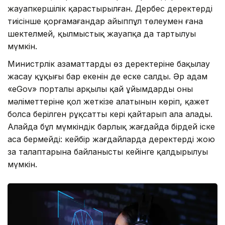
жауапкершілік қарастырылған. Дербес деректерді
тиісінше қорғамағандар айыппұл төлеумен ғана
шектелмей, қылмыстық жауапқа да тартылуы
мүмкін.
Министрлік азаматтардың өз деректеріне бақылау
жасау құқығы бар екенін де еске салды. Әр адам
«eGov» порталы арқылы қай ұйымдардың оның
мәліметтеріне қол жеткізе алатынын көріп, қажет
болса берілген рұқсатты кері қайтарып ала алады.
Алайда бұл мүмкіндік барлық жағдайда бірдей іске
аса бермейді: кейбір жағдайларда деректерді жою
заң талаптарына байланысты кейінге қалдырылуы
мүмкін.