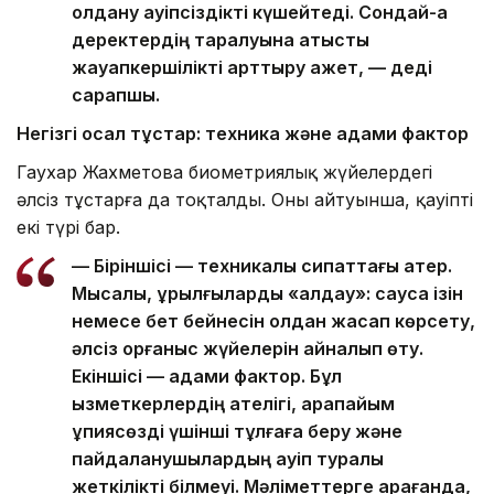
қолдану қауіпсіздікті күшейтеді. Сондай-ақ
деректердің таралуына қатысты
жауапкершілікті арттыру қажет, — деді
сарапшы.
Негізгі осал тұстар: техника және адами фактор
Гаухар Жахметова биометриялық жүйелердегі
әлсіз тұстарға да тоқталды. Оның айтуынша, қауіптің
екі түрі бар.
— Біріншісі — техникалық сипаттағы қатер.
Мысалы, құрылғыларды «алдау»: саусақ ізін
немесе бет бейнесін қолдан жасап көрсету,
әлсіз қорғаныс жүйелерін айналып өту.
Екіншісі — адами фактор. Бұл
қызметкерлердің қателігі, қарапайым
құпиясөзді үшінші тұлғаға беру және
пайдаланушылардың қауіп туралы
жеткілікті білмеуі. Мәліметтерге қарағанда,