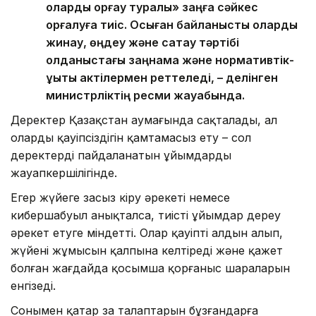
оларды қорғау туралы» заңға сәйкес
қорғалуға тиіс. Осыған байланысты оларды
жинау, өңдеу және сақтау тәртібі
қолданыстағы заңнама және нормативтік-
құқықтық актілермен реттеледі, – делінген
министрліктің ресми жауабында.
Деректер Қазақстан аумағында сақталады, ал
олардың қауіпсіздігін қамтамасыз ету – сол
деректерді пайдаланатын ұйымдардың
жауапкершілігінде.
Егер жүйеге заңсыз кіру әрекеті немесе
кибершабуыл анықталса, тиісті ұйымдар дереу
әрекет етуге міндетті. Олар қауіптің алдын алып,
жүйенің жұмысын қалпына келтіреді және қажет
болған жағдайда қосымша қорғаныс шараларын
енгізеді.
Сонымен қатар заң талаптарын бұзғандарға