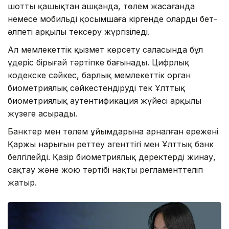
шотты қашықтан ашқанда, төлем жасағанда
немесе мобильді қосымшаға кіргенде олардың бет-
әлпеті арқылы тексеру жүргізіледі.
Ал мемлекеттік қызмет көрсету саласында бұл
үдеріс бірыңғай тәртіпке бағынады. Цифрлық
кодекске сәйкес, барлық мемлекеттік орган
биометриялық сәйкестендіруді тек Ұлттық
биометриялық аутентификация жүйесі арқылы
жүзеге асырады.
Банктер мен төлем ұйымдарына арналған ережені
Қаржы нарығын реттеу агенттігі мен Ұлттық банк
белгілейді. Қазір биометриялық деректерді жинау,
сақтау және жою тәртібі нақты регламенттеліп
жатыр.