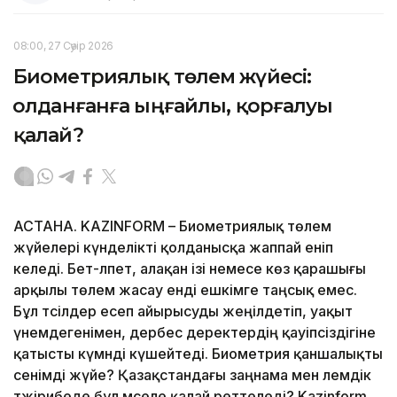
08:00, 27 Сәуір 2026
Биометриялық төлем жүйесі:
Қолданғанға ыңғайлы, қорғалуы
қалай?
АСТАНА. KAZINFORM – Биометриялық төлем
жүйелері күнделікті қолданысқа жаппай еніп
келеді. Бет-әлпет, алақан ізі немесе көз қарашығы
арқылы төлем жасау енді ешкімге таңсық емес.
Бұл тәсілдер есеп айырысуды жеңілдетіп, уақыт
үнемдегенімен, дербес деректердің қауіпсіздігіне
қатысты күмәнді күшейтеді. Биометрия қаншалықты
сенімді жүйе? Қазақстандағы заңнама мен әлемдік
тәжірибеде бұл мәселе қалай реттеледі? Kazinform