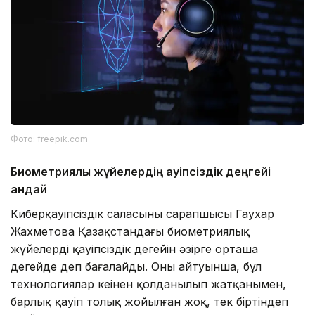
Фото: freepik.com
Биометриялық жүйелердің қауіпсіздік деңгейі
қандай
Киберқауіпсіздік саласының сарапшысы Гаухар
Жахметова Қазақстандағы биометриялық
жүйелердің қауіпсіздік деңгейін әзірге орташа
деңгейде деп бағалайды. Оның айтуынша, бұл
технологиялар кеңінен қолданылып жатқанымен,
барлық қауіп толық жойылған жоқ, тек біртіндеп