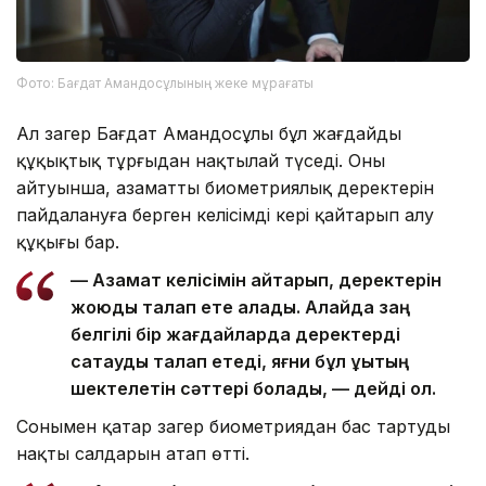
Фото: Бағдат Амандосұлының жеке мұрағаты
Ал заңгер Бағдат Амандосұлы бұл жағдайды
құқықтық тұрғыдан нақтылай түседі. Оның
айтуынша, азаматтың биометриялық деректерін
пайдалануға берген келісімді кері қайтарып алу
құқығы бар.
— Азамат келісімін қайтарып, деректерін
жоюды талап ете алады. Алайда заң
белгілі бір жағдайларда деректерді
сақтауды талап етеді, яғни бұл құқықтың
шектелетін сәттері болады, — дейді ол.
Сонымен қатар заңгер биометриядан бас тартудың
нақты салдарын атап өтті.