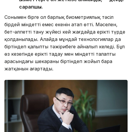
сарапшы.
Сонымен бірге ол барлық биометриялық тәсіл
бірдей міндетті емес екенін атап өтті. Мәселен,
бет-әлпетті тану жүйесі кей жағдайда ерікті түрде
қолданылады. Алайда мұндай технологиялар да
біртіндеп қалыпты тәжірибеге айналып келеді. Бұл
өз кезегінде ерікті таңдау мен міндетті талаптың
арасындағы шекараны біртіндеп жойып бара
жатқанын аңғартады.