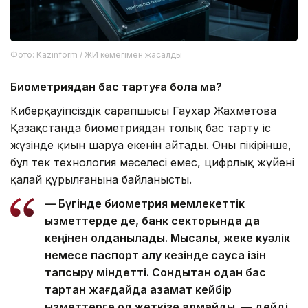
Фото: Kazinform / ЖИ көмегімен жасалды
Биометриядан бас тартуға бола ма?
Киберқауіпсіздік сарапшысы Гаухар Жахметова
Қазақстанда биометриядан толық бас тарту іс
жүзінде қиын шаруа екенін айтады. Оның пікірінше,
бұл тек технология мәселесі емес, цифрлық жүйенің
қалай құрылғанына байланысты.
— Бүгінде биометрия мемлекеттік
қызметтерде де, банк секторында да
кеңінен қолданылады. Мысалы, жеке куәлік
немесе паспорт алу кезінде саусақ ізін
тапсыру міндетті. Сондықтан одан бас
тартқан жағдайда азамат кейбір
қызметтерге қол жеткізе алмайды, — дейді