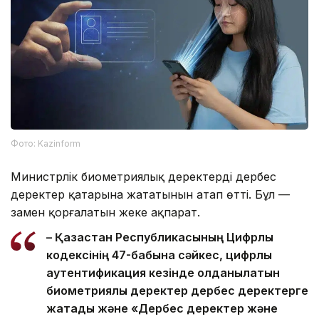
Фото: Kazinform
Министрлік биометриялық деректердің дербес
деректер қатарына жататынын атап өтті. Бұл —
заңмен қорғалатын жеке ақпарат.
– Қазақстан Республикасының Цифрлық
кодексінің 47-бабына сәйкес, цифрлық
аутентификация кезінде қолданылатын
биометриялық деректер дербес деректерге
жатады және «Дербес деректер және