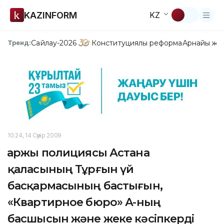
KAZINFORM
KZ
Сайлау-2026
Конституциялық реформа
Арнайы жо
Тренд:
10:24, 14 Сәуір 2009
Қаржы полициясы Астана
қаласының Тұрғын үй
басқармасының бастығын,
«Квартирное бюро» АҚ-ның
басшысын және жеке кәсіпкерді