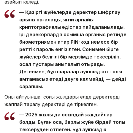
азайып келеді.
— Қазіргі жүйелерде деректер шифрлау
арқылы қорғалады, яғни арнайы
криптографиялық әдістер пайдаланылады.
Ірі дерекқорларда қосымша қорғаныс ретінде
биометриямен қатар PIN-код немесе бір
реттік пароль енгізілген. Сонымен бірге
жүйелер белгілі бір мерзімде тексеріліп,
осал тұстары анықталып отырады.
Дегенмен, бұл шаралар қауіпсіздікті толық
қамтамасыз етеді деуге келмейді, — дейді
сарапшы.
Оның айтуынша, соңғы жылдары елде деректердің
жаппай таралу деректері де тіркелген.
— 2025 жылы да осындай жағдайлар
болды. Бұған қоса, барлық жүйе бірдей толық
тексеруден өтпеген. Бұл қауіпсіздік