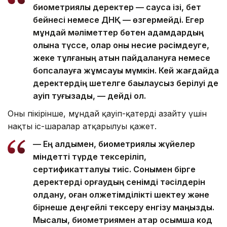
биометриялық деректер — саусақ ізі, бет
бейнесі немесе ДНҚ — өзгермейді. Егер
мұндай мәліметтер бөтен адамдардың
қолына түссе, олар оны несие рәсімдеуге,
жеке тұлғаның атын пайдалануға немесе
бопсалауға жұмсауы мүмкін. Кей жағдайда
деректердің шетелге бақылаусыз берілуі де
қауіп туғызады, — дейді ол.
Оның пікірінше, мұндай қауіп-қатерді азайту үшін
нақты іс-шаралар атқарылуы қажет.
— Ең алдымен, биометриялық жүйелер
міндетті түрде тексеріліп,
сертификатталуы тиіс. Сонымен бірге
деректерді қорғаудың сенімді тәсілдерін
қолдану, оған қолжетімділікті шектеу және
бірнеше деңгейлі тексеру енгізу маңызды.
Мысалы, биометриямен қатар қосымша код