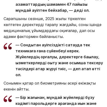
азаматтардың шамамен 47 пайызы
мұндай қауіптен бейхабар, — деді ол.
Сарапшының сөзінше, 2025 жылы тіркелген
көптеген деректердің таралу жағдайы, соның ішінде
медициналық ұйымдардағы оқиғалар, дәл осы
адами фактормен байланысты.
— Сондықтан қауіпсіздікті сақтауда тек
техникаға ғана сүйенбеуі керек.
Жүйелердің қорғалуы, деректерге бақылау,
қызметкерлерді оқыту және қосымша тексеру
тәсілдері қатар жүруі тиіс, — деп атап өтті
ол.
Сонымен қатар ол биометрияның әсері екіжақты
екенін айтты.
— Бір жағынан, мұндай жүйелерді бұзу
кәдімгі парольдерге қарағанда қиын және