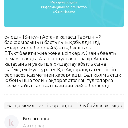
сәуірдің 13-і күні Астана қаласы Тұрғын үй
басқармасының бастығы Е.Қабылдинді,
«Квартиное бюро» АҚ-ның басшысы
Е.Түктібаевты және жеке кәсіпкер А.Жаныбаевты
қамауға алды. Аталған тұлғалар қазір Астана
қаласының уақытша оқшаулау абақтысына
жабылды. Бұл туралы ҚазАқпаратқа агенттіктің
баспасөз қызметінен хабарлады. Бұл қылмыстық
іс бойынша толық ақпарат аталған тұлғаларға
ресми айыптар тағылғаннан кейін беріледі.
Басқа мемлекеттік органдар
Сыбайлас жемқорл
без автора
Авторлар