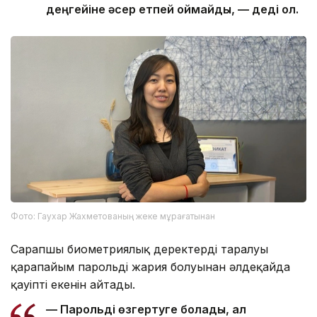
деңгейіне әсер етпей қоймайды, — деді ол.
Фото: Гаухар Жахметованың жеке мұрағатынан
Сарапшы биометриялық деректердің таралуы
қарапайым парольдің жария болуынан әлдеқайда
қауіпті екенін айтады.
— Парольді өзгертуге болады, ал