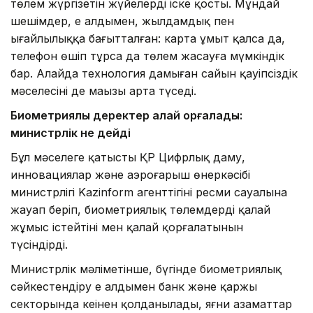
төлем жүргізетін жүйелерді іске қосты. Мұндай
шешімдер, ең алдымен, жылдамдық пен
ыңғайлылыққа бағытталған: карта ұмыт қалса да,
телефон өшіп тұрса да төлем жасауға мүмкіндік
бар. Алайда технология дамыған сайын қауіпсіздік
мәселесінің де маңызы арта түседі.
Биометриялық деректер қалай қорғалады:
министрлік не дейді
Бұл мәселеге қатысты ҚР Цифрлық даму,
инновациялар және аэроғарыш өнеркәсібі
министрлігі Kazinform агенттігінің ресми сауалына
жауап беріп, биометриялық төлемдердің қалай
жұмыс істейтіні мен қалай қорғалатынын
түсіндірді.
Министрлік мәліметінше, бүгінде биометриялық
сәйкестендіру ең алдымен банк және қаржы
секторында кеңінен қолданылады, яғни азаматтар