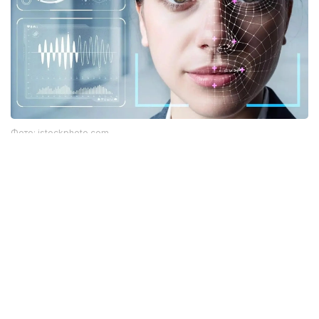
Фото: istockphoto.com
Әлемдік тәжірибе: технология бар, бірақ бәрі
бірдей сене бермейді
Биометриялық технологияларға қатысты
алаңдаушылық бекер емес. Әлемдік тәжірибе бұл
жүйелердің кей жағдайда қателік жіберіп, даулы
жағдайларға себеп болғанын көрсетіп отыр.
Мәселен, АҚШ-та бет-әлпетті тану жүйелері
адамдарды қате сәйкестендірген оқиғалар
тіркелген. Соның салдарынан тергеу барысында