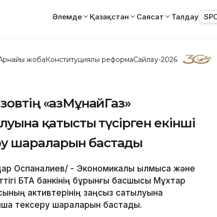
Әлемде
Қазақстан
Саясат
Талдау
SP
Арнайы жоба
Конституциялық реформа
Сайлау-2026
зовтің «ҚазМұнайГаз»
луына қатысты түсірген екінші
у шараларын бастады
йдар Оспаналиев/ - Экономикалық қылмысқа және
нттігі БТА банкінің бұрынғы басшысы Мұхтар
сының активтерінің заңсыз сатылуына
ынша тексеру шараларын бастады.