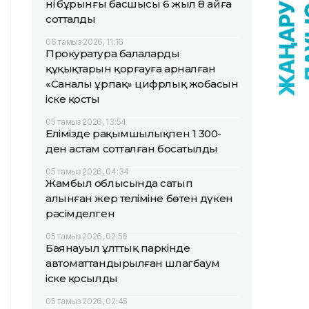
нің бұрынғы басшысы 6 жыл 8 айға
сотталды
06 тамыз 2026, 11:16
Прокуратура балалардың
құқықтарын қорғауға арналған
«Саналы ұрпақ» цифрлық жобасын
іске қосты
05 тамыз 2026, 13:54
Елімізде рақымшылықпен 1 300-
ден астам сотталған босатылды
05 тамыз 2026, 04:34
Жамбыл облысында сатып
алынған жер теліміне бөтен дүкен
рәсімделген
05 тамыз 2026, 02:59
Баянауыл ұлттық паркінде
автоматтандырылған шлагбаум
іске қосылды
05 тамыз 2026, 02:45