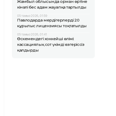
Жамбыл облысында орман өртіне
кінәлі бес адам жауапқа тартылды
05 тамыз 2026, 01:59
Павлодарда мердігерлердің 20
құрылыс лицензиясы тоқтатылды
05 тамыз 2026, 01:41
Өскемендегі хоккейші өлімі:
кассациялық сот үкімді өзгеріссіз
қалдырды