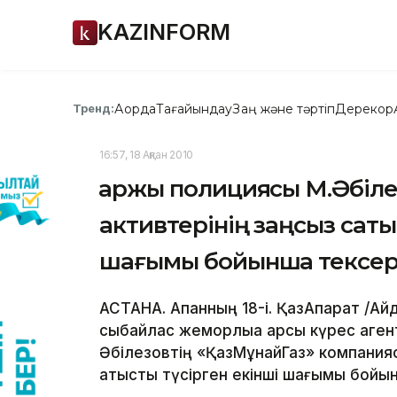
KAZINFORM
Ақорда
Тағайындау
Заң және тәртіп
Дерекқор
Тренд:
16:57, 18 Ақпан 2010
Қаржы полициясы М.Әбіле
активтерінің заңсыз саты
шағымы бойынша тексер
АСТАНА. Ақпанның 18-і. ҚазАқпарат /А
сыбайлас жемқорлыққа қарсы күрес аге
Әбілезовтің «ҚазМұнайГаз» компания
қатысты түсірген екінші шағымы бой