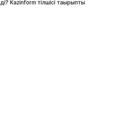
і? Kazinform тілшісі тақырыпты