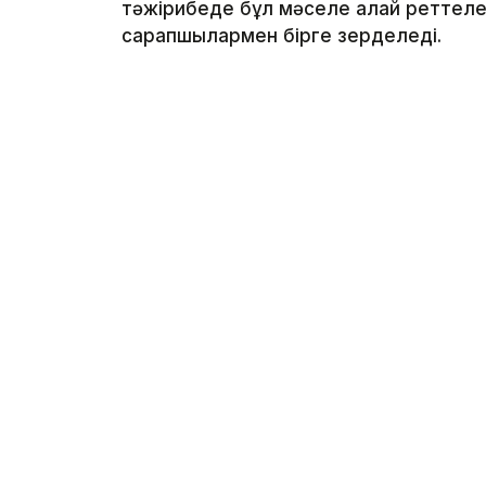
тәжірибеде бұл мәселе қалай реттелед
сарапшылармен бірге зерделеді.