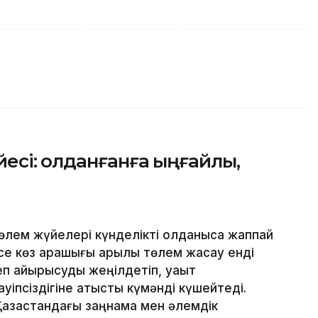
сі: Қолданғанға ыңғайлы,
лем жүйелері күнделікті қолданысқа жаппай
месе көз қарашығы арқылы төлем жасау енді
еп айырысуды жеңілдетіп, уақыт
уіпсіздігіне қатысты күмәнді күшейтеді.
Қазақстандағы заңнама мен әлемдік