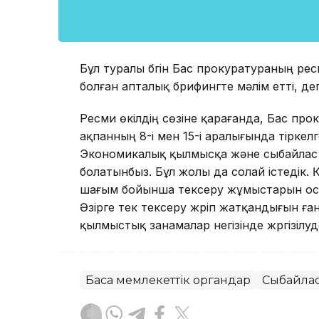
Бұл туралы бүгін Бас прокуратураның рес
болған апталық брифингте мәлім етті, д
Ресми өкілдің сөзіне қарағанда, Бас пр
ақпанның 8-і мен 15-і аралығында тіркел
Экономикалық қылмысқа және сыбайлас ж
болатынбыз. Бұл жолы да солай істедік. 
шағым бойынша тексеру жұмыстарын осығ
Әзірге тек тексеру жүріп жатқандығын ғ
қылмыстық занамалар негізінде жүргізілуд
Басқа мемлекеттік органдар
Сыбайлас