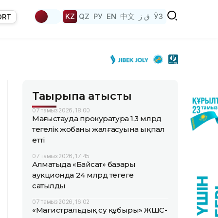
KZ
QZ
РУ
EN
中文
ق ز
ЎЗ
ORT
Тақырыпқа қатысты
07 тамыз 2026, 18:00
Маңғыстауда прокуратура 1,3 млрд
теңгелік жобаның жалғасуына ықпал
етті
07 тамыз 2026, 17:45
Алматыда «Байсат» базары
аукционда 24 млрд теңгеге
сатылды
07 тамыз 2026, 16:02
«Магистральдық су құбыры» ЖШС-