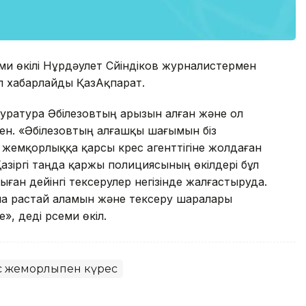
ми өкілі Нұрдәулет Сүйіндіков журналистермен
еп хабарлайды ҚазАқпарат.
окуратура Әбілезовтың арызын алған және ол
ген. «Әбілезовтың алғашқы шағымын біз
емқорлыққа қарсы күрес агенттігіне жолдаған
Қазіргі таңда қаржы полициясының өкілдері бұл
ан дейінгі тексерулер негізінде жалғастыруда.
ана растай аламын және тексеру шаралары
е», деді рсеми өкіл.
 жемқорлықпен күрес