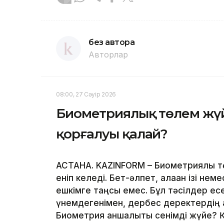
без автора
Авторлар
08:00, 27 Сәуір 2026
Биометриялық төлем жүйе
қорғалуы қалай?
АСТАНА. KAZINFORM – Биометриялық тө
еніп келеді. Бет-әлпет, алақан ізі не
ешкімге таңсық емес. Бұл тәсілдер ес
үнемдегенімен, дербес деректердің қа
Биометрия қаншалықты сенімді жүйе? 