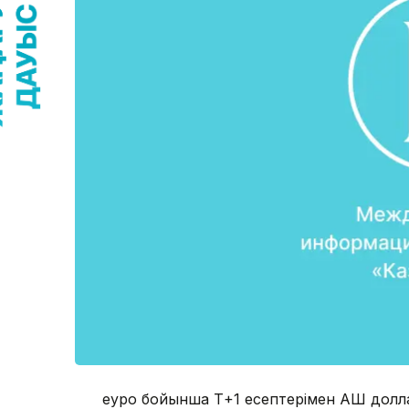
еуро бойынша Т+1 есептерімен АҚШ дол