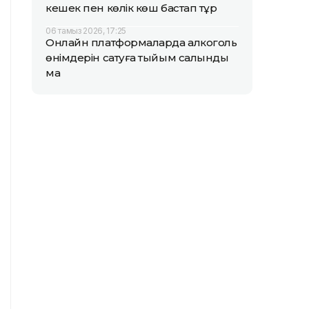
кешек пен көлік көш бастап тұр
06 тамыз 2026, 17:25
Онлайн платформаларда алкоголь
өнімдерін сатуға тыйым салынды
ма