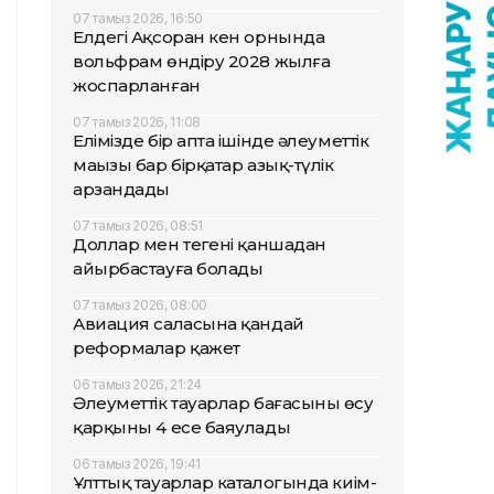
07 тамыз 2026, 16:50
Елдегі Ақсоран кен орнында
вольфрам өндіру 2028 жылға
жоспарланған
07 тамыз 2026, 11:08
Елімізде бір апта ішінде әлеуметтік
маңызы бар бірқатар азық-түлік
арзандады
07 тамыз 2026, 08:51
Доллар мен теңгені қаншадан
айырбастауға болады
07 тамыз 2026, 08:00
Авиация саласына қандай
реформалар қажет
06 тамыз 2026, 21:24
Әлеуметтік тауарлар бағасының өсу
қарқыны 4 есе баяулады
06 тамыз 2026, 19:41
Ұлттық тауарлар каталогында киім-