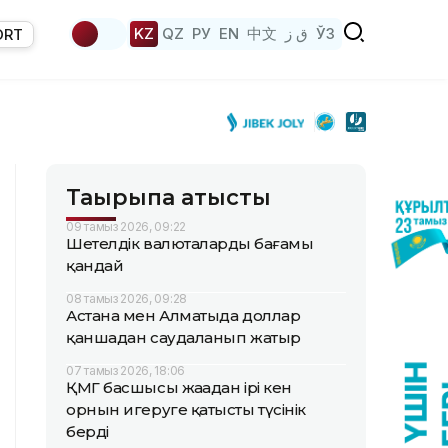
KZ
QZ
РУ
EN
中文
ق ز
ЎЗ
ORT
Тақырыпқа қатысты
09 тамыз 2026, 09:22
Шетелдік валюталардың бағамы
қандай
08 тамыз 2026, 09:28
Астана мен Алматыда доллар
қаншадан саудаланып жатыр
07 тамыз 2026, 18:06
ҚМГ басшысы жаңадан ірі кен
орнын игеруге қатысты түсінік
берді