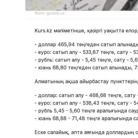
Фото: gazeta.uz
Kurs.kz мәліметінше, қазіргі уақытта ел
- доллар 465,94 теңгеден сатып алынады
- еуро: сатып алу - 533,87 теңге, сату - 5
- рубль: сатып алу - 5,45 теңге, сату - 5,6
- юань 68,80 теңгеден сатып алынады, 7
Алматының ақша айырбастау пункттерін
- доллар: сатып алу - 468,68 теңге, сату 
- еуро: сатып алу - 538,43 теңге, сату - 5
- рубль 5,45 - 5,60 теңге аралығында са
- юань 68,88 - 71,48 теңге аралығында 
Еске салайық, апта аяғында доллардың о