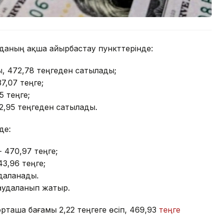
орданың ақша айырбастау пункттерінде:
, 472,78 теңгеден сатылады;
37,07 теңге;
5 теңге;
2,95 теңгеден сатылады.
де:
- 470,97 теңге;
43,96 теңге;
удаланады.
саудаланып жатыр.
рташа бағамы 2,22 теңгеге өсіп, 469,93
теңге