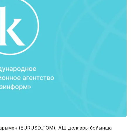
ларымен (EURUSD_TOM), АҚШ доллары бойынша