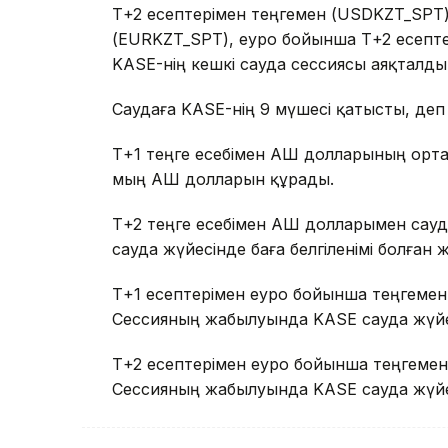
Т+2 есептерімен теңгемен (USDKZT_SPT)
(EURKZT_SPT), еуро бойынша Т+2 есепт
KASE-нің кешкі сауда сессиясы аяқталды
Саудаға KASE-нің 9 мүшесі қатысты, деп
Т+1 теңге есебімен АҚШ долларының орташ
мың АҚШ долларын құрады.
Т+2 теңге есебімен АҚШ долларымен са
сауда жүйесінде баға белгіленімі болған 
Т+1 есептерімен еуро бойынша теңгеме
Сессияның жабылуында KASE сауда жүйесі
Т+2 есептерімен еуро бойынша теңгеме
Сессияның жабылуында KASE сауда жүйесі