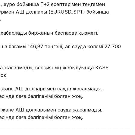
, еуро бойынша Т+2 есептерімен теңгемен
ерімен АҚШ доллары (EURUSD_SPT) бойынша
.
 хабарлады биржаның баспасөз қызметі.
а бағамы 146,87 теңгені, ал сауда көлемі 27 700
уда жасалмады, сессияның жабылуында KASE
жоқ.
н және АҚШ долларымен сауда жасалмады.
нде баға белгіленімі болған жоқ.
н және АҚШ долларымен сауда жасалмады.
нде баға белгіленімі болған жоқ.