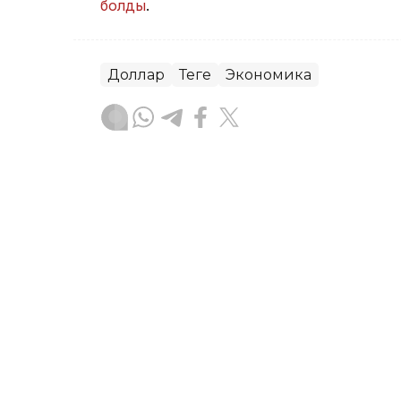
болды
.
Доллар
Теңге
Экономика
Досбол Атажан
Авторлар
09:28, 08 Тамыз 2026
Астана мен Алматыда до
жатыр