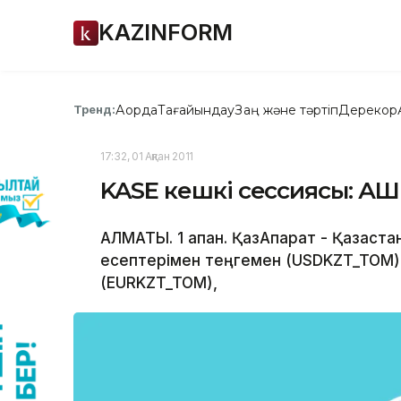
KAZINFORM
Ақорда
Тағайындау
Заң және тәртіп
Дерекқор
Тренд:
17:32, 01 Ақпан 2011
KASE кешкі сессиясы: АҚШ
АЛМАТЫ. 1 ақпан. ҚазАқпарат - Қазақ
есептерімен теңгемен (USDKZT_TOM)
(EURKZT_TOM),