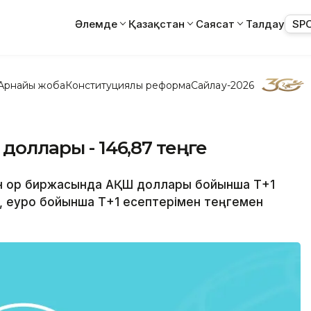
Әлемде
Қазақстан
Саясат
Талдау
SP
Арнайы жоба
Конституциялық реформа
Сайлау-2026
 доллары - 146,87 теңге
стан қор биржасында АҚШ доллары бойынша Т+1
, еуро бойынша Т+1 есептерімен теңгемен