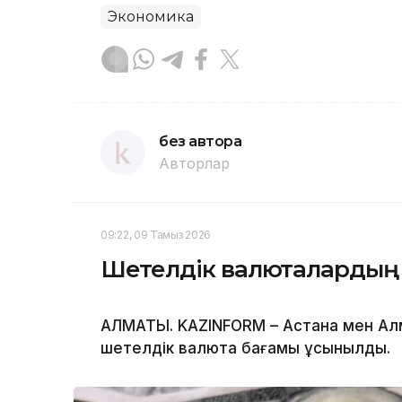
Экономика
без автора
Авторлар
09:22, 09 Тамыз 2026
Шетелдік валюталардың
АЛМАТЫ. KAZINFORM – Астана мен Ал
шетелдік валюта бағамы ұсынылды.