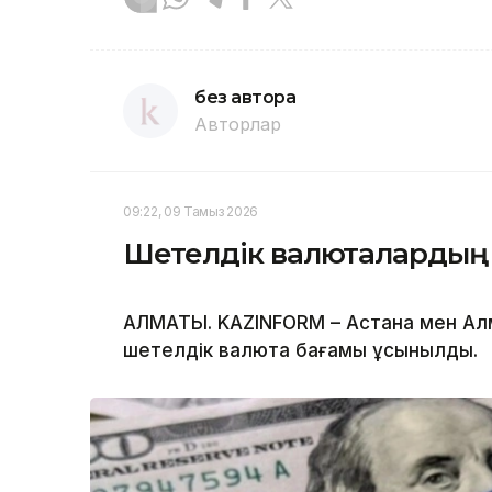
без автора
Авторлар
09:22, 09 Тамыз 2026
Шетелдік валюталардың
АЛМАТЫ. KAZINFORM – Астана мен А
шетелдік валюта бағамы ұсынылды.