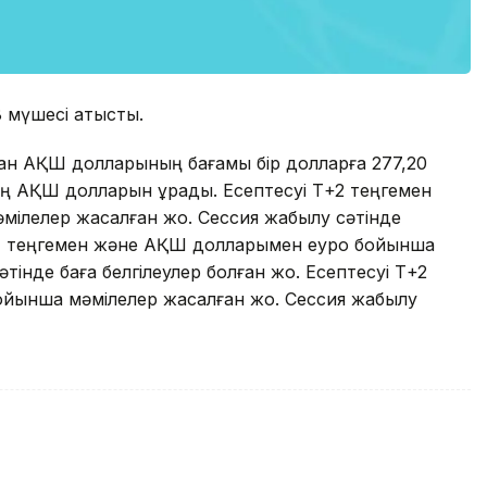
 мүшесі қатысты.
ған АҚШ долларының бағамы бір долларға 277,20
 мың АҚШ долларын құрады. Есептесуі Т+2 теңгемен
лелер жасалған жоқ. Сессия жабылу сәтінде
 Т+1 теңгемен және АҚШ долларымен еуро бойынша
тінде баға белгілеулер болған жоқ. Есептесуі Т+2
йынша мәмілелер жасалған жоқ. Сессия жабылу