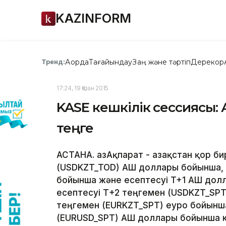
KAZINFORM
Ақорда
Тағайындау
Заң және тәртіп
Дерекқор
Тренд:
17:24, 19 Қазан 2015
KASE кешкілік сессиясы:
теңге
АСТАНА. ҚазАқпарат - Қазақстан қор 
(USDKZT_TOD) АҚШ доллары бойынша, 
бойынша және есептесуі T+1 АҚШ до
есептесуі Т+2 теңгемен (USDKZT_SPT
теңгемен (EURKZT_SPT) еуро бойынш
(EURUSD_SPT) АҚШ доллары бойынша к