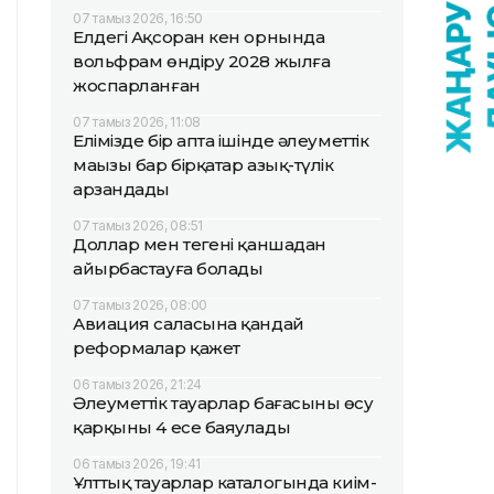
07 тамыз 2026, 16:50
Елдегі Ақсоран кен орнында
вольфрам өндіру 2028 жылға
жоспарланған
07 тамыз 2026, 11:08
Елімізде бір апта ішінде әлеуметтік
маңызы бар бірқатар азық-түлік
арзандады
07 тамыз 2026, 08:51
Доллар мен теңгені қаншадан
айырбастауға болады
07 тамыз 2026, 08:00
Авиация саласына қандай
реформалар қажет
06 тамыз 2026, 21:24
Әлеуметтік тауарлар бағасының өсу
қарқыны 4 есе баяулады
06 тамыз 2026, 19:41
Ұлттық тауарлар каталогында киім-