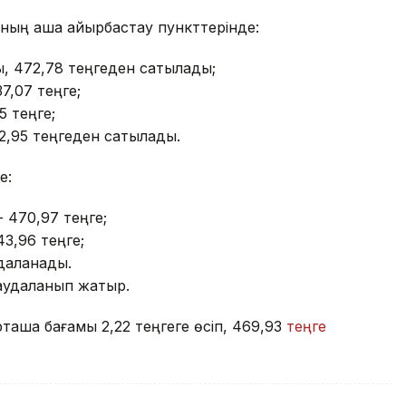
даның ақша айырбастау пункттерінде:
, 472,78 теңгеден сатылады;
37,07 теңге;
5 теңге;
2,95 теңгеден сатылады.
е:
- 470,97 теңге;
43,96 теңге;
удаланады.
саудаланып жатыр.
таша бағамы 2,22 теңгеге өсіп, 469,93
теңге