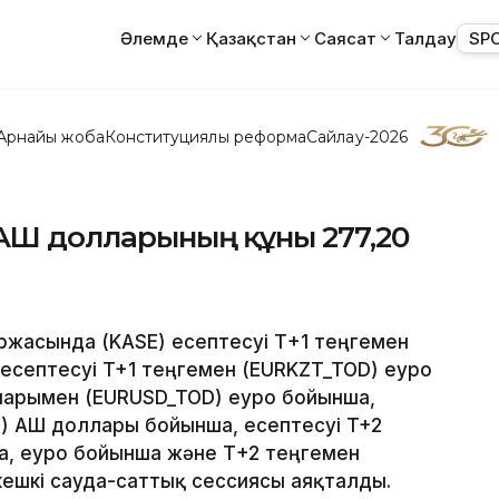
Әлемде
Қазақстан
Саясат
Талдау
SP
Арнайы жоба
Конституциялық реформа
Сайлау-2026
 АҚШ долларының құны 277,20
биржасында (KASE) есептесуі Т+1 теңгемен
есептесуі T+1 теңгемен (EURKZT_TOD) еуро
лларымен (EURUSD_TOD) еуро бойынша,
) АҚШ доллары бойынша, есептесуі T+2
а, еуро бойынша және Т+2 теңгемен
ешкі сауда-саттық сессиясы аяқталды.