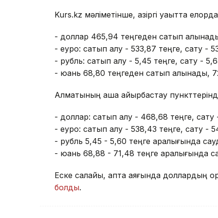
Kurs.kz мәліметінше, қазіргі уақытта елор
- доллар 465,94 теңгеден сатып алынады
- еуро: сатып алу - 533,87 теңге, сату - 5
- рубль: сатып алу - 5,45 теңге, сату - 5,6
- юань 68,80 теңгеден сатып алынады, 7
Алматының ақша айырбастау пункттерінд
- доллар: сатып алу - 468,68 теңге, сату 
- еуро: сатып алу - 538,43 теңге, сату - 5
- рубль 5,45 - 5,60 теңге аралығында са
- юань 68,88 - 71,48 теңге аралығында 
Еске салайық, апта аяғында доллардың ор
болды
.