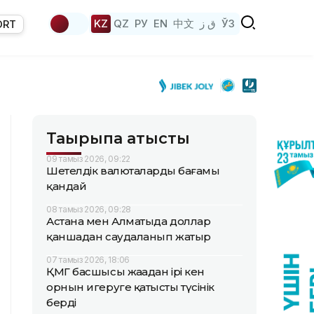
KZ
QZ
РУ
EN
中文
ق ز
ЎЗ
ORT
Тақырыпқа қатысты
09 тамыз 2026, 09:22
Шетелдік валюталардың бағамы
қандай
08 тамыз 2026, 09:28
Астана мен Алматыда доллар
қаншадан саудаланып жатыр
07 тамыз 2026, 18:06
ҚМГ басшысы жаңадан ірі кен
орнын игеруге қатысты түсінік
берді