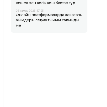
кешек пен көлік көш бастап тұр
06 тамыз 2026, 17:25
Онлайн платформаларда алкоголь
өнімдерін сатуға тыйым салынды
ма