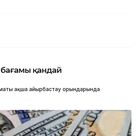
 бағамы қандай
лматы ақша айырбастау орындарында