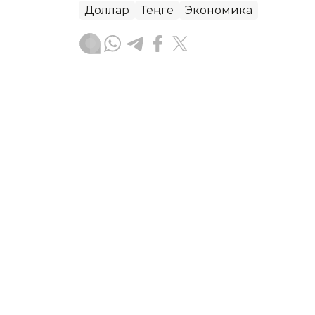
Доллар
Теңге
Экономика
Досбол Атажан
Авторлар
09:28, 08 Тамыз 2026
Астана мен Алматыда до
жатыр
АЛМАТЫ. KAZINFORM – Астана мен А
шетелдік валюта бағамы ұсынылды.