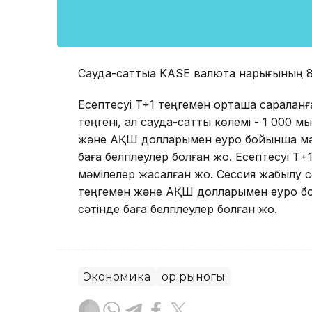
Сауда-саттыққа KASE валюта нарығының 8
Есептесуі T+1 теңгемен орташа саралан
теңгені, ал сауда-саттық көлемі - 1 000
және АҚШ долларымен еуро бойынша мәмі
баға белгілеулер болған жоқ. Есептесуі
мәмілелер жасалған жоқ. Сессия жабылу сә
теңгемен және АҚШ долларымен еуро бо
сәтінде баға белгілеулер болған жоқ.
Экономика
Қор рыногы