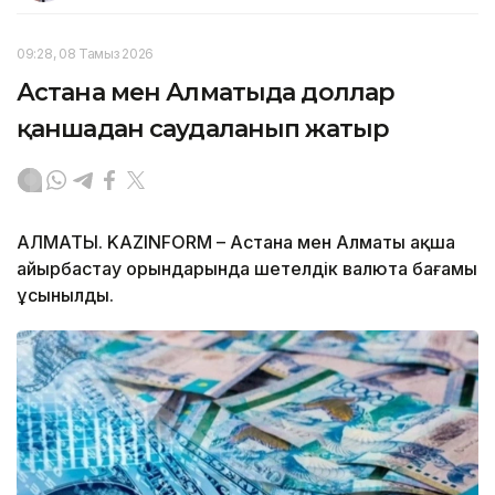
09:28, 08 Тамыз 2026
Астана мен Алматыда доллар
қаншадан саудаланып жатыр
АЛМАТЫ. KAZINFORM – Астана мен Алматы ақша
айырбастау орындарында шетелдік валюта бағамы
ұсынылды.