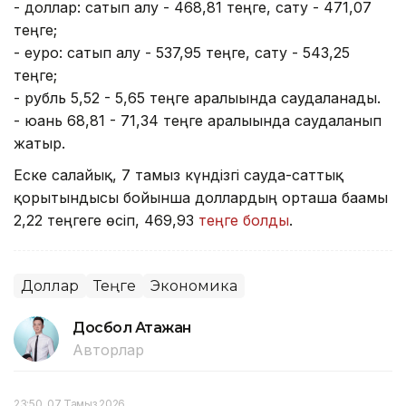
- доллар: сатып алу - 468,81 теңге, сату - 471,07
теңге;
- еуро: сатып алу - 537,95 теңге, сату - 543,25
теңге;
- рубль 5,52 - 5,65 теңге аралығында саудаланады.
- юань 68,81 - 71,34 теңге аралығында саудаланып
жатыр.
Еске салайық, 7 тамыз күндізгі сауда-саттық
қорытындысы бойынша доллардың орташа бағамы
2,22 теңгеге өсіп, 469,93
теңге болды
.
Доллар
Теңге
Экономика
Досбол Атажан
Авторлар
23:50, 07 Тамыз 2026