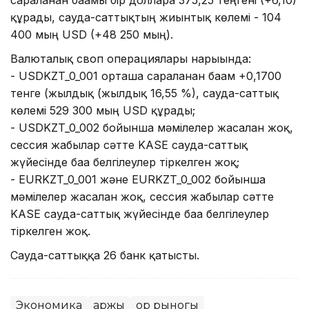
құрады, сауда-саттықтың жиынтық көлемі - 104
400 мың USD (+48 250 мың).
Валюталық своп операциялары нарығында:
- USDKZT_0_001 орташа сараланған бағам +0,1700
тенге (жылдық (жылдық 16,55 %), сауда-саттық
көлемі 529 300 мың USD құрады;
- USDKZT_0_002 бойынша мәмілелер жасалған жоқ,
сессия жабылар сәтте KASE сауда-саттық
жүйесінде баға белгілеулер тіркелген жоқ;
- EURKZT_0_001 және EURKZT_0_002 бойынша
мәмілелер жасалған жоқ, сессия жабылар сәтте
KASE сауда-саттық жүйесінде баға белгілеулер
тіркелген жоқ.
Сауда-саттыққа 26 банк қатысты.
Экономика
Қаржы
Қор рыногы