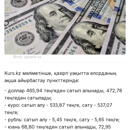
Фото: gazeta.uz
Kurs.kz мәліметінше, қазіргі уақытта елорданың
ақша айырбастау пункттерінде:
- доллар 465,94 теңгеден сатып алынады, 472,78
теңгеден сатылады;
- еуро: сатып алу - 533,87 теңге, сату - 537,07
теңге;
- рубль: сатып алу - 5,45 теңге, сату - 5,65 теңге;
- юань 68,80 теңгеден сатып алынады, 72,95