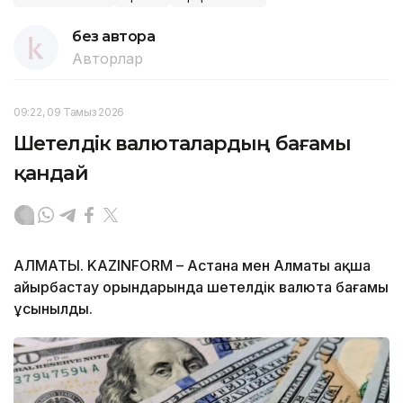
без автора
Авторлар
09:22, 09 Тамыз 2026
Шетелдік валюталардың бағамы
қандай
АЛМАТЫ. KAZINFORM – Астана мен Алматы ақша
айырбастау орындарында шетелдік валюта бағамы
ұсынылды.