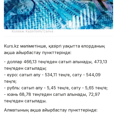
Коллаж: Kazinform/ Canva
Kurs.kz мәліметінше, қазіргі уақытта елорданың
ақша айырбастау пункттерінде:
- доллар 466,13 теңгеден сатып алынады, 473,13
теңгеден сатылады;
- еуро: сатып алу - 534,11 теңге, сату - 544,09
теңге;
- рубль: сатып алу - 5,45 теңге, сату - 5,65 теңге;
- юань 68,78 теңгеден сатып алынады, 72,97
теңгеден сатылады.
Алматының ақша айырбастау пункттерінде: