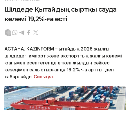
Шілдеде Қытайдың сыртқы сауда
көлемі 19,2%-ға өсті
АСТАНА. KAZINFORM – Қытайдың 2026 жылғы
шілдедегі импорт және экспорттың жалпы көлемі
юаньмен есептегенде өткен жылдың сәйкес
кезеңімен салыстырғанда 19,2%-ға артты, деп
хабарлайды
Синьхуа
.