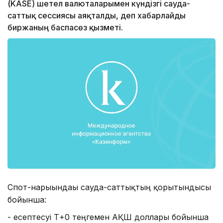
(KASE) шетел валюталарымен күндізгі сауда-
саттық сессиясы аяқталды, деп хабарлайды
биржаның баспасөз қызметі.
Спот-нарығындағы сауда-саттықтың қорытындысы
бойынша:
- есептесуі Т+0 теңгемен АҚШ доллары бойынша