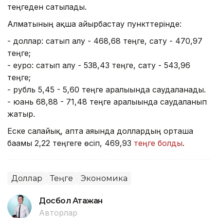
теңгеден сатылады.
Алматының ақша айырбастау пункттерінде:
- доллар: сатып алу - 468,68 теңге, сату - 470,97
теңге;
- еуро: сатып алу - 538,43 теңге, сату - 543,96
теңге;
- рубль 5,45 - 5,60 теңге аралығында саудаланады.
- юань 68,88 - 71,48 теңге аралығында саудаланып
жатыр.
Еске салайық, апта аяғында доллардың орташа
бағамы 2,22 теңгеге өсіп, 469,93
теңге болды
.
Доллар
Теңге
Экономика
Досбол Атажан
Авторлар