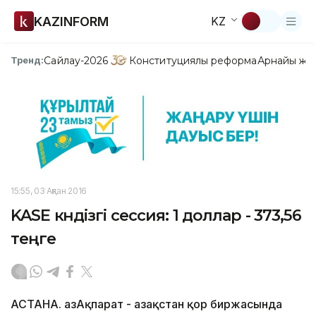
KAZINFORM
KZ
Сайлау-2026
Конституциялық реформа
Арнайы жо
Тренд:
15:55, 03 Ақпан 2016
KASE күндізгі сессия: 1 доллар - 373,56
теңге
АСТАНА. ҚазАқпарат - Қазақстан қор биржасында