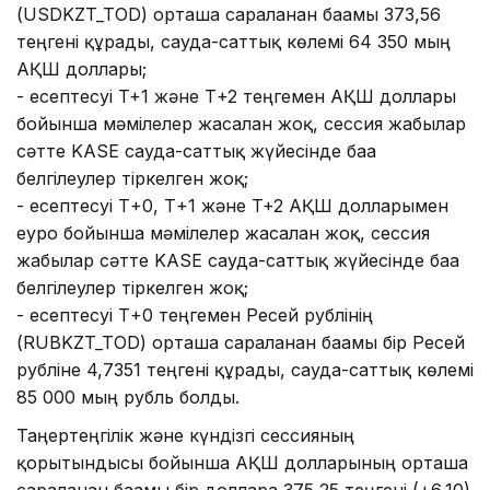
(USDKZT_TOD) орташа сараланған бағамы 373,56
теңгені құрады, сауда-саттық көлемі 64 350 мың
АҚШ доллары;
- есептесуі T+1 және Т+2 теңгемен АҚШ доллары
бойынша мәмілелер жасалған жоқ, сессия жабылар
сәтте KASE сауда-саттық жүйесінде баға
белгілеулер тіркелген жоқ;
- есептесуі Т+0, Т+1 және T+2 АҚШ долларымен
еуро бойынша мәмілелер жасалған жоқ, сессия
жабылар сәтте KASE сауда-саттық жүйесінде баға
белгілеулер тіркелген жоқ;
- есептесуі Т+0 теңгемен Ресей рублінің
(RUBKZT_TOD) орташа сараланған бағамы бір Ресей
рубліне 4,7351 теңгені құрады, сауда-саттық көлемі
85 000 мың рубль болды.
Таңертеңгілік және күндізгі сессияның
қорытындысы бойынша АҚШ долларының орташа
сараланған бағамы бір долларға 375,25 теңгені (+6,10)