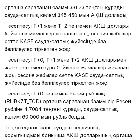
орташа сараланған бағамы 331,33 теңгені құрады,
сауда-саттық көлемі 345 450 мың АҚШ доллары;
- есептесуі Т+1 және Т+2 теңгемен АҚШ доллары
бойынша мәмілелер жасалған жоқ, сессия жабылар
сәтте KASE сауда-саттық жүйесінде баға
белгілеулер тіркелген жоқ;
- есептесуі Т+0, Т+1 және T+2 АҚШ долларымен
және теңгемен еуро бойынша мәмілелер жасалған
жоқ, сессия жабылар сәтте KASE сауда-саттық
жүйесінде баға белгілеулер тіркелген жоқ;
- есептесуі Т+0 теңгемен Ресей рублінің
(RUBKZT_TOD) орташа сараланған бағамы бір Ресей
рубліне 4,7084 теңгені құрады, сауда-саттық
көлемі 60 000 мың рубль болды.
Таңертеңгілік және күндізгі сессияның
қорытындысы бойынша АҚШ долларының орташа