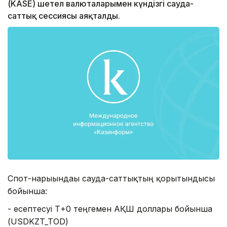
(KASE) шетел валюталарымен күндізгі сауда-
саттық сессиясы аяқталды.
Спот-нарығындағы сауда-саттықтың қорытындысы
бойынша:
- есептесуі Т+0 теңгемен АҚШ доллары бойынша
(USDKZT_TOD)