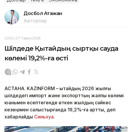
Досбол Атажан
Авторлар
23:50, 07 Тамыз 2026
Шілдеде Қытайдың сыртқы сауда
көлемі 19,2%-ға өсті
АСТАНА. KAZINFORM – Қытайдың 2026 жылғы
шілдедегі импорт және экспорттың жалпы көлемі
юаньмен есептегенде өткен жылдың сәйкес
кезеңімен салыстырғанда 19,2%-ға артты, деп
хабарлайды
Синьхуа
.