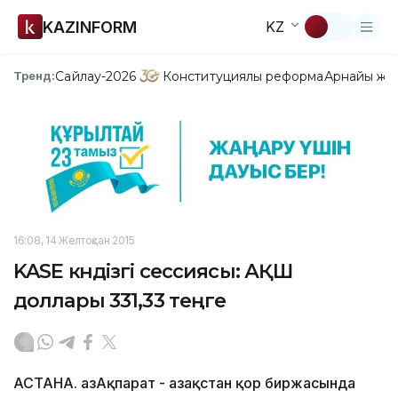
KAZINFORM
KZ
Сайлау-2026
Конституциялық реформа
Арнайы жо
Тренд:
16:08, 14 Желтоқсан 2015
KASE күндізгі сессиясы: АҚШ
доллары 331,33 теңге
АСТАНА. ҚазАқпарат - Қазақстан қор биржасында