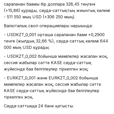
сараланған бағамы бір долларға 328,45 теңгені
(+15,86) құрады, сауда-саттықтың жиынтық көлемі
- 511 550 мың USD (+306 250 мың).
Валюталық своп операциялары нарығында:
- USDKZT_0_001 орташа сараланған бағам +0,2900
тенге (жылдық 32,66 %), сауда-саттық көлемі 644
000 мың USD құрады;
- USDKZT_0_002 бойынша мәмілелер жасалған жоқ,
сессия жабылар сәтте KASE сауда-саттық
жүйесінде баға белгілеулер тіркелген жоқ;
- EURKZT_0_001 және EURKZT_0_002 бойынша
мәмілелер жасалған жоқ, сессия жабылар сәтте
KASE сауда-саттық жүйесінде баға белгілеулер
тіркелген жоқ.
Сауда-саттыққа 24 банк қатысты.