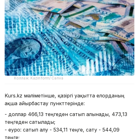
Коллаж: Kazinform/ Canva
Kurs.kz мәліметінше, қазіргі уақытта елорданың
ақша айырбастау пункттерінде:
- доллар 466,13 теңгеден сатып алынады, 473,13
теңгеден сатылады;
- еуро: сатып алу - 534,11 теңге, сату - 544,09
теңге;