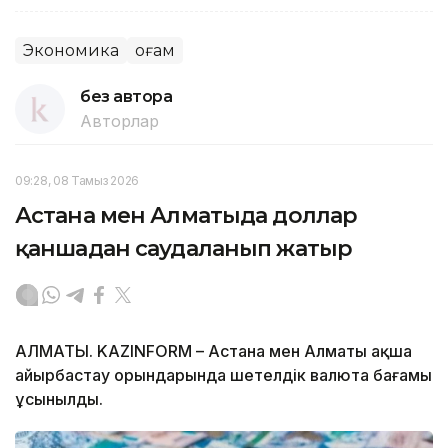
Экономика
Қоғам
без автора
Авторлар
09:28, 08 Тамыз 2026
Астана мен Алматыда доллар
қаншадан саудаланып жатыр
АЛМАТЫ. KAZINFORM – Астана мен Алматы ақша
айырбастау орындарында шетелдік валюта бағамы
ұсынылды.