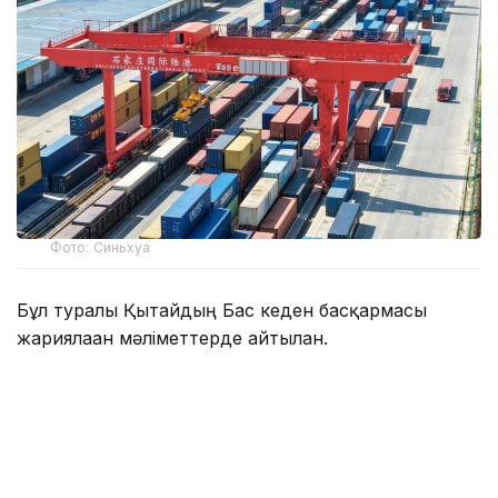
Фото: Синьхуа
Бұл туралы Қытайдың Бас кеден басқармасы
жариялаған мәліметтерде айтылған.
Есепті айда елдің сыртқы сауда айналымы 4,66
трлн юаньға (шамамен 686,3 млрд АҚШ доллары)
жетті. Осылайша бұл көрсеткіш бесінші ай
қатарынан 4 трлн юаньнан жоғары деңгейде
сақталды.