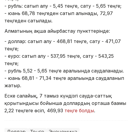
- рубль: сатып алу - 5,45 теңге, сату - 5,65 теңге;
- юань 68,78 теңгеден сатып алынады, 72,97
теңгеден сатылады.
Алматының ақша айырбастау пункттерінде:
- доллар: сатып алу - 468,81 теңге, сату - 471,07
теңге;
- еуро: сатып алу - 537,95 теңге, сату - 543,25
теңге;
- рубль 5,52 - 5,65 теңге аралығында саудаланады.
- юань 68,81 - 71,34 теңге аралығында саудаланып
жатыр.
Еске салайық, 7 тамыз күндізгі сауда-саттық
қорытындысы бойынша доллардың орташа бағамы
2,22 теңгеге өсіп, 469,93
теңге болды
.
Доллар
Теңге
Экономика