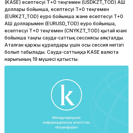
(KASE) есептесуі Т+0 теңгемен (USDKZT_TOD) АҚШ
доллары бойынша, есептесуі T+0 теңгемен
(EURKZT_TOD) еуро бойынша және есептесуі T+0
АҚШ долларымен (EURUSD_TOD) еуро бойынша,
есептесуі Т+0 теңгемен (CNYKZT_TOD) қытай юані
бойынша таңғы сауда-саттық сессиясы аяқталды.
Аталған қаржы құралдары үшін осы сессия негізгі
болып табылады. Сауда-саттыққа KASE валюта
нарығының 19 мүшесі қатысты.