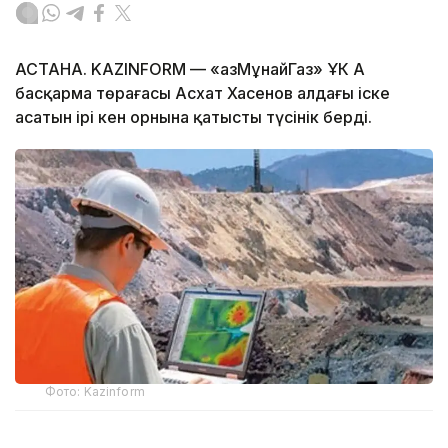
АСТАНА. KAZINFORM — «ҚазМұнайГаз» ҰК АҚ
басқарма төрағасы Асхат Хасенов алдағы іске
асатын ірі кен орнына қатысты түсінік берді.
Фото: Kazinform