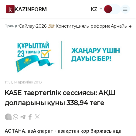
KAZINFORM
KZ
Сайлау-2026
Конституциялық реформа
Арнайы жо
Тренд:
11:31, 14 Қыркүйек 2016
KASE таңертеңгілік сессиясы: АҚШ
долларының құны 338,94 теңге
АСТАНА. ҚазАқпарат - Қазақстан қор биржасында