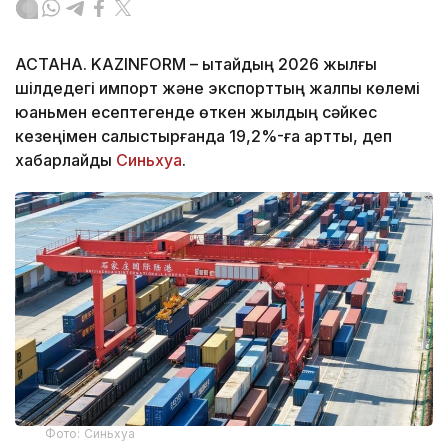
АСТАНА. KAZINFORM – Қытайдың 2026 жылғы
шілдедегі импорт және экспорттың жалпы көлемі
юаньмен есептегенде өткен жылдың сәйкес
кезеңімен салыстырғанда 19,2%-ға артты, деп
хабарлайды
Синьхуа
.
Фото: Синьхуа