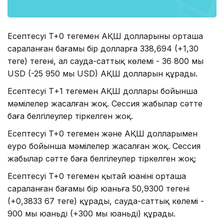
Есептесуі T+0 теңгемен АҚШ долларының орташа
сараланған бағамы бір долларға 338,694 (+1,30
теңге) теңгені, ал сауда-саттық көлемі - 36 800 мың
USD (-25 950 мың USD) АҚШ долларын құрады.
Есептесуі Т+1 теңгемен АҚШ доллары бойынша
мәмілелер жасалған жоқ. Сессия жабылар сәтте
баға белгілеулер тіркелген жоқ.
Есептесуі T+0 теңгемен және АҚШ долларымен
еуро бойынша мәмілелер жасалған жоқ. Сессия
жабылар сәтте баға белгілеулер тіркелген жоқ;
Есептесуі T+0 теңгемен қытай юанінің орташа
сараланған бағамы бір юаньға 50,9300 теңгені
(+0,3833 67 теңге) құрады, сауда-саттық көлемі -
900 мың юаньді (+300 мың юаньді) құрады.