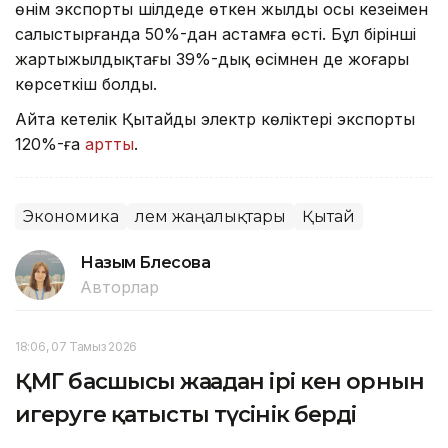
өнім экспорты шілдеде өткен жылдың осы кезеңімен
салыстырғанда 50%-дан астамға өсті. Бұл бірінші
жартыжылдықтағы 39%-дық өсімнен де жоғары
көрсеткіш болды.
Айта кетелік Қытайдың электр көліктері экспорты
120%-ға
артты
.
Экономика
Әлем жаңалықтары
Қытай
Назым Бөлесова
Авторлар
18:06, 07 Тамыз 2026
ҚМГ басшысы жаңадан ірі кен орнын
игеруге қатысты түсінік берді