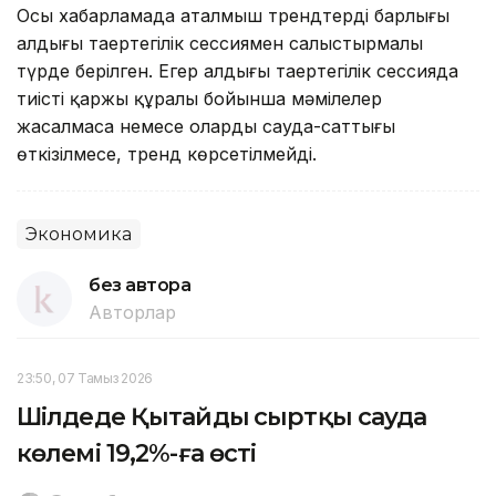
Осы хабарламада аталмыш трендтердің барлығы
алдыңғы таңертеңгілік сессиямен салыстырмалы
түрде берілген. Егер алдыңғы таңертеңгілік сессияда
тиісті қаржы құралы бойынша мәмілелер
жасалмаса немесе олардың сауда-саттығы
өткізілмесе, тренд көрсетілмейді.
Экономика
без автора
Авторлар
23:50, 07 Тамыз 2026
Шілдеде Қытайдың сыртқы сауда
көлемі 19,2%-ға өсті