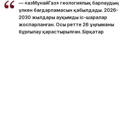
— «ҚазМұнайГаз» геологиялық барлаудың
үлкен бағдарламасын қабылдады. 2026-
2030 жылдары ауқымды іс-шаралар
жоспарланған. Осы ретте 26 ұңғыманы
бұрғылау қарастырылған. Бірқатар
учаскеде сейсмикалық барлау қамтылады,
оның арасында Жылыой учаскесі де бар, —
деді Асхат Хасенов «Самұрық-Қазына»
қоры Қоғамдық кеңесінің отырысынан кейін
тілшілер сұрағына жауап бере отырып.
Оның айтуынша, Қаратон жобасы бойынша ҚМГ-де
серіктес бар. Осы орайда бір ұңғыма бұрғыланды.
Бұл жобаға қаражат серіктес есебінен өтеледі.