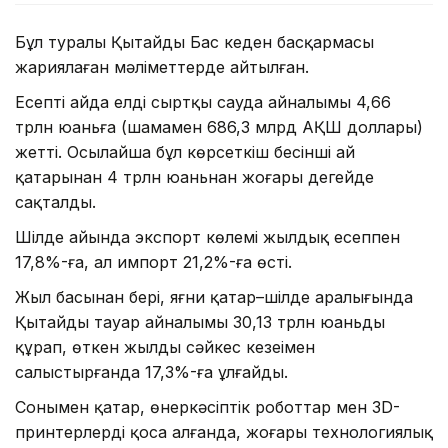
Бұл туралы Қытайдың Бас кеден басқармасы
жариялаған мәліметтерде айтылған.
Есепті айда елдің сыртқы сауда айналымы 4,66
трлн юаньға (шамамен 686,3 млрд АҚШ доллары)
жетті. Осылайша бұл көрсеткіш бесінші ай
қатарынан 4 трлн юаньнан жоғары деңгейде
сақталды.
Шілде айында экспорт көлемі жылдық есеппен
17,8%-ға, ал импорт 21,2%-ға өсті.
Жыл басынан бері, яғни қаңтар–шілде аралығында
Қытайдың тауар айналымы 30,13 трлн юаньды
құрап, өткен жылдың сәйкес кезеңімен
салыстырғанда 17,3%-ға ұлғайды.
Сонымен қатар, өнеркәсіптік роботтар мен 3D-
принтерлерді қоса алғанда, жоғары технологиялық