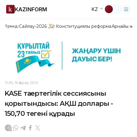
KAZINFORM
KZ
Сайлау-2026
Конституциялық реформа
Арнайы жо
Тренд:
11:45, 16 Қаңтар 2013
KASE таңертеңгілік сессиясының
қорытындысы: АҚШ доллары -
150,70 теңгені құрады