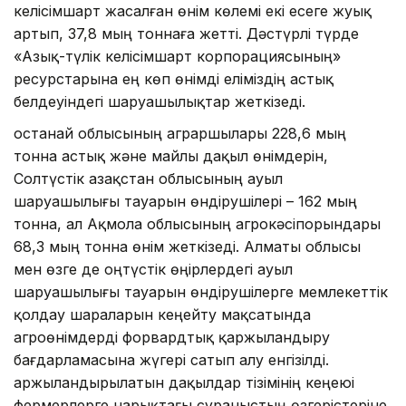
келісімшарт жасалған өнім көлемі екі есеге жуық
артып, 37,8 мың тоннаға жетті. Дәстүрлі түрде
«Азық-түлік келісімшарт корпорациясының»
ресурстарына ең көп өнімді еліміздің астық
белдеуіндегі шаруашылықтар жеткізеді.
Қостанай облысының аграршылары 228,6 мың
тонна астық және майлы дақыл өнімдерін,
Солтүстік Қазақстан облысының ауыл
шаруашылығы тауарын өндірушілері – 162 мың
тонна, ал Ақмола облысының агрокәсіпорындары
68,3 мың тонна өнім жеткізеді. Алматы облысы
мен өзге де оңтүстік өңірлердегі ауыл
шаруашылығы тауарын өндірушілерге мемлекеттік
қолдау шараларын кеңейту мақсатында
агроөнімдерді форвардтық қаржыландыру
бағдарламасына жүгері сатып алу енгізілді.
Қаржыландырылатын дақылдар тізімінің кеңеюі
фермерлерге нарықтағы сұраныстың өзгерістеріне