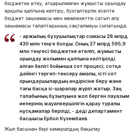
бюджетке өтеу, атқарылмаған жұмысты орындау
арқылы қалпына келтіру, бухгалтерлік есепте
бюджет заңнамасы мен мемлекеттік сатып алу
заңнамасы талаптарының сақталмауы сипатында.
- Қаржылық бұзушылықтар сомасы 28 млрд
430 млн теңге болды. Оның 27 млрд 595,9
млн теңгесі бюджетке өтеліп, жұмысты
орындау жолымен қалпына келтірілді.
Қалған бөлігі бойынша сот процесі, сотқа
дейінгі тергеп-тексеру амалы, істі сот
орындаушылардың өндірісіне беру және
тағы басқа іс-шаралар жүріп жатыр. Заң
талабының бұзылуына жол берген лауазым
иелерінің жауапкершілігін қарау туралы
нұсқамалар берілді, - деді департамент
басшысы Ербол Күзембаев.
Жыл басынан бері камералдық бақылау