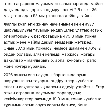
өткен аграрлық маусыммен салыстырғанда майлы
дақылдарды қаржыландыру көлемі 2,6 есе – 36
мың тоннадан 95 мың тоннаға дейін ұлғайды.
Жалпы күзгі егін жинау науқанынан кейін ауыл
шаруашылығы тауарын өндірушілер ұлттық астық
операторының ресурстарына 479,8 мың тонна
астық және майлы дақыл өнімдерін жеткізеді.
Оның 337,3 мың тоннасы немесе шамамен 70%-ы
бидай болады. Қалған көлемді маржасы жоғары
дақылдар – майлы зығыр, арпа, күнбағыс, рапс
және жүгері құрайды.
2026 жылғы егіс науқаны барысында ауыл
шаруашылығы тауарын өндірушілер күнбағыс
егілетін алқаптардың көлемін едәуір ұлғайтты. Егер
өткен аграрлық маусымда форвардтық
келісімшарттар аясында 19,9 мың тонна күнбағыс
тұқымын сатып алуға қаржы бөлінсе, биыл