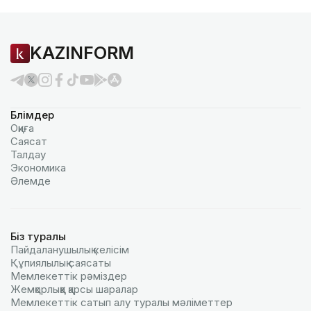
KAZINFORM
Бөлімдер
Оқиға
Саясат
Талдау
Экономика
Әлемде
Біз туралы
Пайдаланушылық келiciм
Құпиялылық саясаты
Мемлекеттік рәміздер
Жемқорлыққа қарсы шаралар
Мемлекеттік сатып алу туралы мәлiметтер