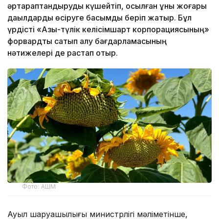
әртараптандыруды күшейтіп, қосылған құны жоғары
дақылдарды өсіруге басымдық беріп жатыр. Бұл
үрдісті «Азық-түлік келісімшарт корпорациясының»
форвардтық сатып алу бағдарламасының
нәтижелері де растап отыр.
Фото: АШМ
Ауыл шаруашылығы министрлігі мәліметінше,