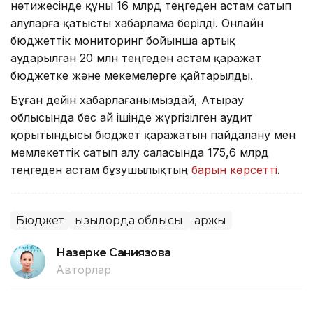
нәтижесінде құны 16 млрд теңгеден астам сатып
алуларға қатысты хабарлама берілді. Онлайн
бюджеттік мониторинг бойынша артық
аударылған 20 млн теңгеден астам қаражат
бюджетке және мекемелерге қайтарылды.
Бұған дейін хабарлағанымыздай, Атырау
облысында бес ай ішінде жүргізілген аудит
қорытындысы бюджет қаражатын пайдалану мен
мемлекеттік сатып алу саласында 175,6 млрд
теңгеден астам бұзушылықтың
барын көрсетті
.
Бюджет
Қызылорда облысы
Қаржы
Назерке Саниязова
Авторлар