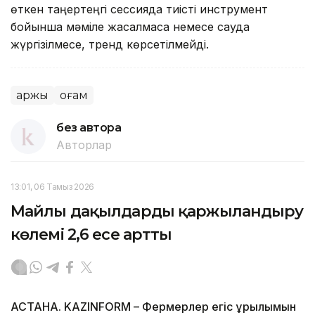
өткен таңертеңгі сессияда тиісті инструмент
бойынша мәміле жасалмаса немесе сауда
жүргізілмесе, тренд көрсетілмейді.
Қаржы
Қоғам
без автора
Авторлар
13:01, 06 Тамыз 2026
Майлы дақылдарды қаржыландыру
көлемі 2,6 есе артты
АСТАНА. KAZINFORM – Фермерлер егіс құрылымын