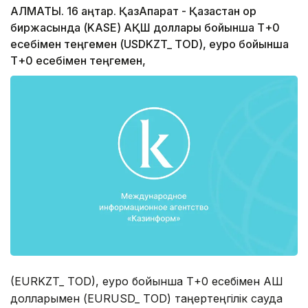
АЛМАТЫ. 16 қаңтар. ҚазАқпарат - Қазақстан қор
биржасында (KASE) АҚШ доллары бойынша Т+0
есебімен теңгемен (USDKZT_ TOD), еуро бойынша
Т+0 есебімен теңгемен,
(EURKZT_ TOD), еуро бойынша Т+0 есебімен АҚШ
долларымен (EURUSD_ TOD) таңертеңгілік сауда