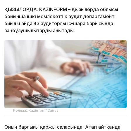
ҚЫЗЫЛОРДА. KAZINFORM – Қызылорда облысы
бойынша ішкі мемлекеттік аудит департаменті
биыл 6 айда 43 аудиторлық іс-шара барысында
заңбұзушылықтарды анықтады.
Коллаж: Kazinform\Canva
Оның барлығы қаржы саласында. Атап айтқанда,