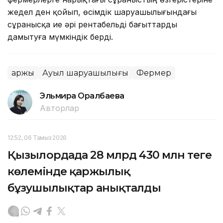
жедел ден қойып, өсімдік шаруашылығындағы
сұранысқа ие әрі рентабельді бағыттарды
дамытуға мүмкіндік берді.
Қаржы
Ауыл шаруашылығы
Фермер
Эльмира Оралбаева
Авторлар
12:52, 06 Тамыз 2026
Қызылордада 28 млрд 430 млн теңге
көлемінде қаржылық
бұзушылықтар анықталды