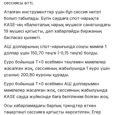
сессиясы өтті.
Аталған инструменттер үшін бұл сессия негізгі
болып табылады. Бүгін саудаға спот-нарықта
KASE-нің «Валюталық нарық мүшесі» санатындағы
19 мүшесі қатысты, деп хабарлайды биржаның
баспасөз қызметі.
АҚШ долларының спот-нарығында соңғы мәміле 1
доллар үшін 150,70 теңге (-0,15 теңге) болды.
Еуро бойынша Т+0 есебімен теңгемен мәмілелер
жасалған жоқ, сессияның жабылуында 1 еуро үшін
ұсыныс 200,80 еуроны құрады.
Еуро бойынша Т+0 есебімен АҚШ долларымен
мәмілелер жасалған жоқ, сессияның жабылуында
KASE сауда жүйесінде баға белгіленімі болған жоқ.
Осы хабарламадағы барлық трендтер өткен
таңертеңгі сессияға қатысты көрсетілген. Егер