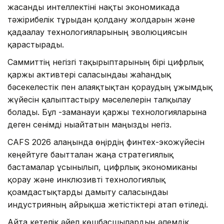
жасанды интеллектіні нақты экономикада
тәжірибелік тұрғыдан қолдану жолдарын және
қадағалау технологияларының эволюциясын
қарастырады.
Саммиттің негізгі тақырыптарының бірі цифрлық
қаржы активтері саласындағы жаһандық
бәсекелестік пен алаяқтықтан қорғаудың ұжымдық
жүйесін қалыптастыру мәселелерін талқылау
болады. Бұл -заманауи қаржы технологияларына
деген сенімді нығайтатын маңызды негіз.
CAFS 2026 алаңында өңірдің финтех-экожүйесін
кеңейтуге бағытталған жаңа стратегиялық
бастамалар ұсынылып, цифрлық экономиканы
қорғау және инклюзивті технологиялық
қоғамдастықтарды дамыту саласындағы
индустрияның айрықша жетістіктері атап өтіледі.
Айта кетелік әйел көшбасшылардың әлемдік