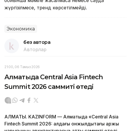
бойынша мәміле жасалмаса немесе сауда
жүргізілмесе, тренд көрсетілмейді.
Экономика
без автора
Авторлар
21:00, 06 Тамыз 2026
Алматыда Central Asia Fintech
Summit 2026 саммиті өтеді
АЛМАТЫ. KAZINFORM — Алматыда «Central Asia
Fintech Summit 2026: алдағы онжылдықтағы қаржы
нарығының архитектурасы» атты саммиті өтеді.