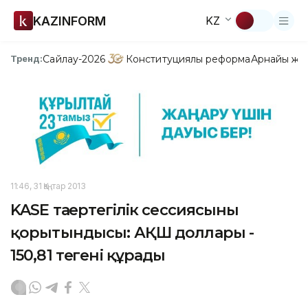
KAZINFORM
KZ
Сайлау-2026
Конституциялық реформа
Арнайы жо
Тренд:
11:46, 31 Қаңтар 2013
KASE таңертеңгілік сессиясының
қорытындысы: АҚШ доллары -
150,81 теңгені құрады