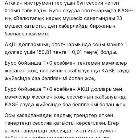
Аталған инструменттер үшін бұл сессия негізгі
болып табылады. Бүгін саудаға спот-нарықта KASE-
нің «Валюталық нарық мүшесі» санатындағы 23
мүшесі қатысты, деп хабарлайды биржаның
баспасөз қызметі.
АҚШ долларының спот-нарығында соңғы мәміле 1
доллар үшін 150,81 теңге (-0,01 теңге) болды.
Еуро бойынша Т+0 есебімен теңгемен мәмілелер
жасалған жоқ, сессияның жабылуында KASE сауда
жүйесінде баға белгіленімі болған жоқ.
Еуро бойынша Т+0 есебімен АҚШ долларымен
мәмілелер жасалған жоқ, сессияның жабылуында
KASE сауда жүйесінде баға белгіленімі болған жоқ.
Осы хабарламадағы барлық трендтер өткен
таңертеңгі сессияға қатысты көрсетілген. Егер
өткен таңертеңгі сессияда тиісті инструмент