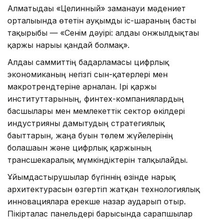
Алматыдағы «Целинный» заманауи мәдениет
орталығында өтетін ауқымды іс-шараның басты
тақырыбы — «Сенім дәуірі: алдағы онжылдықтағы
қаржы нарығы қандай болмақ».
Алдағы саммиттің бағдарламасы цифрлық
экономиканың негізгі сын-қатерлері мен
макротрендтеріне арналған. Ірі қаржы
институттарының, финтех-компаниялардың
басшылары мен мемлекеттік сектор өкілдері
индустрияны дамытудың стратегиялық
бағыттарын, жаңа буын төлем жүйелерінің
болашағын және цифрлық қаржының
трансшекаралық мүмкіндіктерін талқылайды.
Ұйымдастырушылар бүгіннің өзінде нарық
архитектурасын өзгертіп жатқан технологиялық
инновацияларға ерекше назар аударып отыр.
Пікірталас панельдері барысында сарапшылар