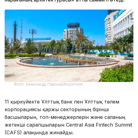
Фото: Александр Павский/Kazinform
11 қыркүйекте Ұлттық банк пен Ұлттық төлем
корпорациясы қаржы секторының бірінші
басшыларын, топ-менеджерлерін және саланың
жетекші сарапшыларын Central Asia Fintech Summit
(CAFS) алаңында жинайды.