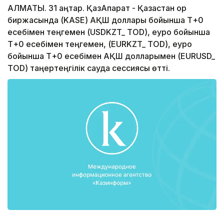
АЛМАТЫ. 31 қаңтар. ҚазАқпарат - Қазақстан қор
биржасында (KASE) АҚШ доллары бойынша Т+0
есебімен теңгемен (USDKZT_ TOD), еуро бойынша
Т+0 есебімен теңгемен, (EURKZT_ TOD), еуро
бойынша Т+0 есебімен АҚШ долларымен (EURUSD_
TOD) таңертеңгілік сауда сессиясы өтті.