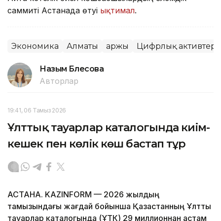
саммиті Астанада өтуі
ықтимал
.
Экономика
Алматы
Қаржы
Цифрлық активтер
Назым Бөлесова
Авторлар
19:41, 06 Тамыз 2026
Ұлттық тауарлар каталогында киім-
кешек пен көлік көш бастап тұр
АСТАНА. KAZINFORM — 2026 жылдың
тамызындағы жағдай бойынша Қазақстанның Ұлттық
тауарлар каталогында (ҰТК) 29 миллионнан астам