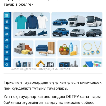
тауар тіркелген.
Фото: Сауда және интеграция министрлігі
Тіркелген тауарлардың ең үлкен үлесін киім-кешек
пен күнделікті тұтыну тауарлары.
Ұлттық тауарлар каталогындағы ОКТРУ санаттары
бойынша жүргізілген талдау нәтижесіне сәйкес,