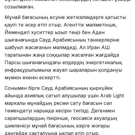
созылмаған.
Мұнай бағасының өсуіне жеткізілімдерге қатысты
қауіп те әсер етіп отыр. Агенттік мәліметінше,
Йемендегі хуситтер Қызыл теңіз бен Аден
шығанағында Сауд Арабиясының танкерлеріне
шабуыл жасағанын мәлімдеді. Ал Иран АҚШ
тарапынан жаңа соққылар жасалған жағдайда
Парсы шығанағындағы елдердің энергетикалық
инфрақұрылымына жауап шараларын қолдануы
мүмкін екенін ескертті.
Сонымен бірге Сауд Арабиясының қыркүйек
айында азиялық сатып алушылар үшін Arab Light
маркалы мұнайдың ресми сату бағасын сәл
төмендетуі нарыққа кесірін тигізді. Дегенмен
сарапшылардың пікірінше, геосаяси ахуалдың
шиеленісуі мұнай бағасының әзірге жоғары
деңгейде сақталуына ықпал етіп отыр.