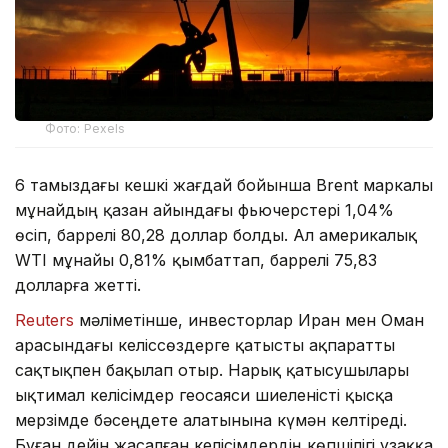
Фото: Pexels
6 тамыздағы кешкі жағдай бойынша Brent маркалы
мұнайдың қазан айындағы фьючерстері 1,04%
өсіп, баррелі 80,28 доллар болды. Ал америкалық
WTI мұнайы 0,81% қымбаттап, баррелі 75,83
долларға жетті.
Reuters
мәліметінше, инвесторлар Иран мен Оман
арасындағы келіссөздерге қатысты ақпаратты
сақтықпен бақылап отыр. Нарық қатысушылары
ықтимал келісімдер геосаяси шиеленісті қысқа
мерзімде бәсеңдете алатынына күмән келтіреді.
Бұған дейін жасалған келісімдердің көпшілігі ұзаққа