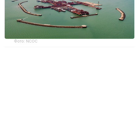
Фото: NCOC
Атырау облысы бойынша экология
департаментінің басшысы Асқар Жүсіповтың
айтуынша, өткен жылы NCOC компаниясына
қатысты 7 әкімшілік іс қозғалған. Жалпы айыппұл
көлемі 2,3 трлн теңгені құрайды. Осы істер
бойынша барлық сот отырысы аяқталған.
— Департаменттің барлық іс-әрекеті заңды
деп танылды. Осы жылдың бірінші
жартыжылдығында 7 әкімшілік істің алтауы
бойынша жалпы көлемі 1,5 млрд теңгені