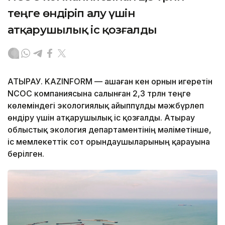
теңге өндіріп алу үшін
атқарушылық іс қозғалды
АТЫРАУ. KAZINFORM — Қашаған кен орнын игеретін
NCOC компаниясына салынған 2,3 трлн теңге
көлеміндегі экологиялық айыппұлды мәжбүрлеп
өндіру үшін атқарушылық іс қозғалды. Атырау
облыстық экология департаментінің мәліметінше,
іс мемлекеттік сот орындаушыларының қарауына
берілген.