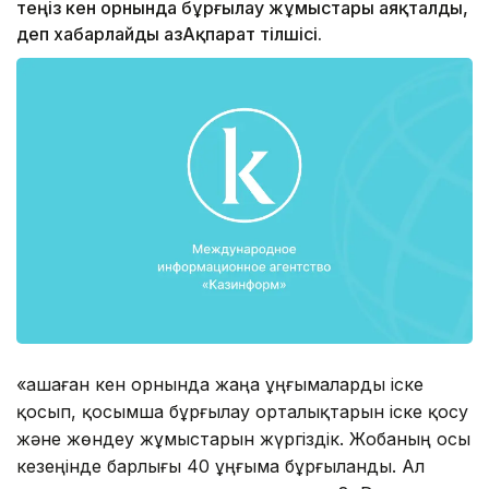
теңіз кен орнында бұрғылау жұмыстары аяқталды,
деп хабарлайды ҚазАқпарат тілшісі.
«Қашаған кен орнында жаңа ұңғымаларды іске
қосып, қосымша бұрғылау орталықтарын іске қосу
және жөндеу жұмыстарын жүргіздік. Жобаның осы
кезеңінде барлығы 40 ұңғыма бұрғыланды. Ал