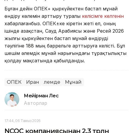
Бұған дейін ОПЕК+ қыркүйектен бастап мұнай
өндіру көлемін арттыру туралы
келісімге келгенін
хабарлағанбыз. ОПЕК±ке кіретін жеті ел, оның
ішінде Қазақстан, Сауд Арабиясы және Ресей 2026
жылғы қыркүйектен бастап мұнай өндіруді
тәулігіне 188 мың баррельге арттыруға келісті. Бұл
шешім әлемдік мұнай нарығындағы тұрақтылықты
қолдау мақсатында қабылданды.
ОПЕК
Иран
Әлемде
Мұнай
Мейірман Лес
Авторлар
17:44, 06 Тамыз 2026
NCOC компаниясынан 2,3 трлн