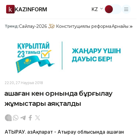
KAZINFORM
KZ
Сайлау-2026
Конституциялық реформа
Арнайы жо
Тренд:
22:20, 27 Наурыз 2018
Қашаған кен орнында бұрғылау
жұмыстары аяқталды
АТЫРАУ. ҚазАқпарат - Атырау облысында Қашаған