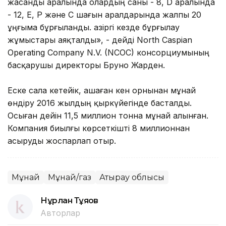
жасанды аралында олардың саны - 8, D аралында
- 12, Е, Р және С шағын аралдарында жалпы 20
ұңғыма бұрғыланды. Қазіргі кезде бұрғылау
жұмыстары аяқталды», - дейді North Caspian
Operating Company N.V. (NCOC) консорциумының
басқарушы директоры Бруно Жарден.
Еске сала кетейік, Қашаған кен орнынан мұнай
өндіру 2016 жылдың қыркүйегінде басталды.
Осыған дейін 11,5 миллион тонна мұнай алынған.
Компания биылғы көрсеткішті 8 миллионнан
асыруды жоспарлап отыр.
Мұнай
Мұнай/газ
Атырау облысы
Нұрлан Тұяқов
Авторлар