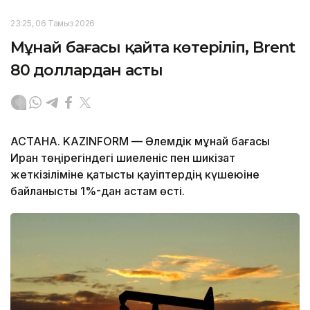
23:25, 06 Тамыз 2026
Мұнай бағасы қайта көтеріліп, Brent
80 доллардан асты
АСТАНА. KAZINFORM — Әлемдік мұнай бағасы
Иран төңірегіндегі шиеленіс пен шикізат
жеткізіліміне қатысты қауіптердің күшеюіне
байланысты 1%-дан астам өсті.