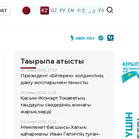
KZ
QZ
РУ
EN
中文
ق ز
ЎЗ
ORT
Тақырыпқа қатысты
05 тамыз 2026, 17:07
Президент «Бәйтерек» холдингінің
даму жоспарымен танысты
05 тамыз 2026, 12:24
Қасым-Жомарт Тоқаевтың
таңдаулы сөздерінің жинағы
жарық көрді
04 тамыз 2026, 21:22
Мемлекет басшысы Халық
қаһарманы Иван Гапичтің туған-