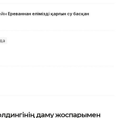
йін
Ереваннан еліміздің қарғын су басқан
да
олдингінің даму жоспарымен