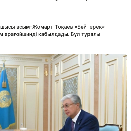
шысы Қасым-Жомарт Тоқаев «Бәйтерек»
м Қарағойшинді қабылдады. Бұл туралы