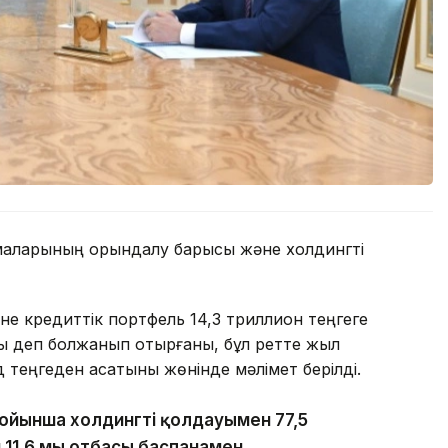
рмаларының орындалу барысы және холдингті
не кредиттік портфель 14,3 триллион теңгеге
ады деп болжанып отырғаны, бұл ретте жыл
 теңгеден асатыны жөнінде мәлімет берілді.
йынша холдингтің қолдауымен 77,5
н 11,6 мың отбасы баспанамен