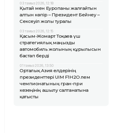
03 тамыз 2026, 12:18
Қытай мен Еуропаны жалғайтын
алтын көпір – Президент Бейнеу –
Сексеуіл жолы туралы
03 тамыз 2026, 12:15
Қасым-Жомарт Тоқаев үш
стратегиялық маңызды
автомобиль жолының құрылысын
бастап берді
01 тамыз 2026, 13:50
Орталық Азия елдерінің
президенттері UIM F1H2O әлем
чемпионатының гран-при
кезеңінің ашылу салтанатына
қатысты