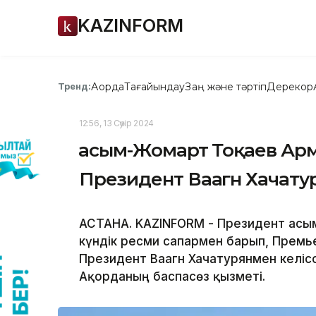
KAZINFORM
Ақорда
Тағайындау
Заң және тәртіп
Дерекқор
Тренд:
12:56, 13 Сәуір 2024
Қасым-Жомарт Тоқаев А
Президент Ваагн Хачатур
АСТАНА. KAZINFORM - Президент Қасым
күндік ресми сапармен барып, Прем
Президент Ваагн Хачатурянмен келіс
Ақорданың баспасөз қызметі.