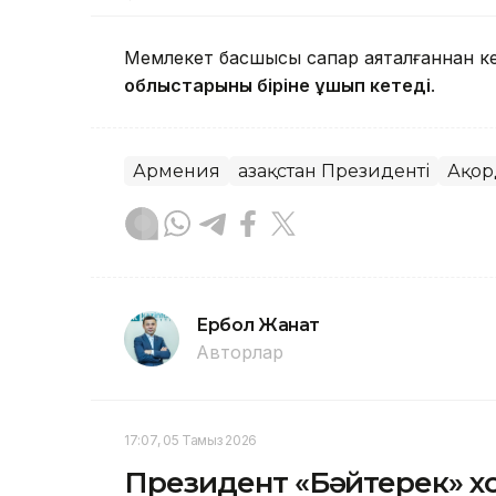
Мемлекет басшысы сапар аяқталғаннан ке
облыстарының біріне ұшып кетеді
.
Армения
Қазақстан Президенті
Ақор
Ербол Жанат
Авторлар
17:07, 05 Тамыз 2026
Президент «Бәйтерек» х