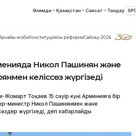
Әлемде
Қазақстан
Саясат
Талдау
SP
Арнайы жоба
Конституциялық реформа
Сайлау-2026
рменияда Никол Пашинян және
янмен келіссөз жүргізеді
-Жомарт Тоқаев 15 сәуір күні Арменияға бір
ьер-министр Никол Пашинянмен және
сөздер жүргізеді, деп хабарлайды