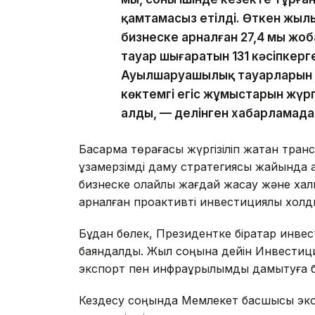
қамтамасыз етілді. Өткен жылы
бизнеске арналған 27,4 мың ж
тауар шығаратын 131 кәсіпкерг
Ауылшаруашылық тауарларын өн
көктемгі егіс жұмыстарын жүргі
алды, — делінген хабарламада
Басқарма төрағасы жүргізіліп жатқан тра
ұзақмерзімді даму стратегиясы жайында ай
бизнеске қолайлы жағдай жасау және ха
арналған проактивті инвестициялық холд
Бұдан бөлек, Президентке бірқатар инве
баяндалды. Жыл соңына дейін Инвестици
экспорт пен инфрақұрылымды дамытуға б
Кездесу соңында Мемлекет басшысы экон