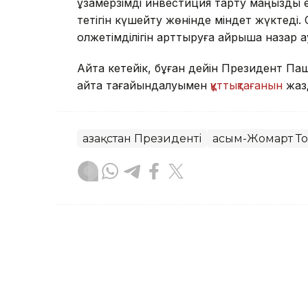
ұзақмерзімді инвестиция тарту маңызды е
тетігін күшейту жөнінде міндет жүктеді.
қолжетімділігін арттыруға айрықша назар 
Айта кетейік, бұған дейін Президент 
қайта тағайындалуымен
құттықтағанын
жазд
Қазақстан Президенті
Қасым-Жомарт Т
Бақытгүл Абайқызы
Авторлар
21:22, 04 Тамыз 2026