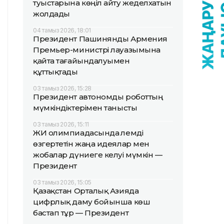
туыстарына көңіл айту жеделхатын
жолдады
04 тамыз 2026, 18:01
Президент Пашинянды Армения
Премьер-министрі лауазымына
қайта тағайындалуымен
құттықтады
03 тамыз 2026, 15:28
Президент автономды роботтың
мүмкіндіктерімен танысты
03 тамыз 2026, 15:11
ЖИ олимпиадасында әлемді
өзгертетін жаңа идеялар мен
жобалар дүниеге келуі мүмкін —
Президент
03 тамыз 2026, 15:05
Қазақстан Орталық Азияда
цифрлық даму бойынша көш
бастап тұр — Президент