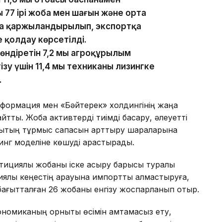
 77 ірі жоба мен шағын және орта
оба қаржыландырылып, экспортқа
е қолдау көрсетілді.
діретін 7,2 мың агроқұрылым
зу үшін 11,4 мың техниканы лизингке
.
нсформация мен «Бәйтерек» холдингінің жаңа
тты. Жоба активтерді тиімді басқару, әлеуетті
лықтың тұрмыс сапасын арттыру шараларына
инг моделіне көшуді қарастырады.
стициялық жобаны іске асыру барысы туралы
ялық кеңестің қарауына импортты алмастыруға,
ағытталған 26 жобаны енгізу жоспарланып отыр.
омиканың орнықты өсімін қамтамасыз ету,