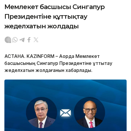
Мемлекет басшысы Сингапур
Президентіне құттықтау
жеделхатын жолдады
АСТАНА. KAZINFORM – Ақорда Мемлекет
басшысының Сингапур Президентіне құттықтау
жеделхатын жолдағанын хабарлады.