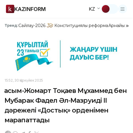
KAZINFORM
KZ
Сайлау-2026
Конституциялық реформа
Арнайы жо
Тренд:
15:52, 30 Қыркүйек 2025
Қасым-Жомарт Тоқаев Мұхаммед бен
Мубарак Фадел Әл-Мазруиді ІІ
дәрежелі «Достық» орденімен
марапаттады