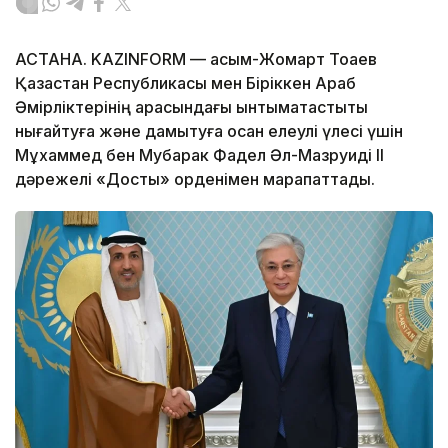
АСТАНА. KAZINFORM —
асым-Жомарт Тоқаев
Қазақстан Республикасы мен Біріккен Араб
Әмірліктерінің арасындағы ынтымақтастықты
нығайтуға және дамытуға қосқан елеулі үлесі үшін
Мұхаммед бен Мубарак Фадел Әл-Мазруиді ІІ
дәрежелі «Достық» орденімен марапаттады.