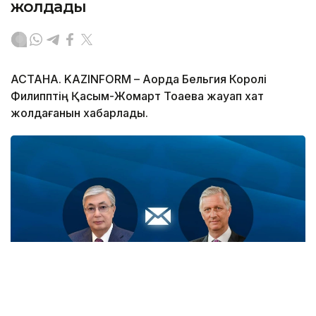
жолдады
АСТАНА. KAZINFORM – Ақорда Бельгия Королі
Филипптің Қасым-Жомарт Тоқаевқа жауап хат
жолдағанын хабарлады.
Фото: Ақорда