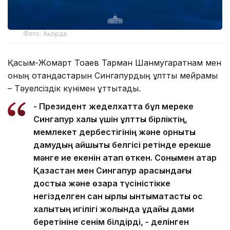
Фото: Ақорда
Қасым-Жомарт Тоқаев Тарман Шанмугаратнам мен
оның отандастарын Сингапурдың ұлттық мейрамы
– Тәуелсіздік күнімен құттықтады.
- Президент жеделхатта бұл мереке
Сингапур халқы үшін ұлттық бірліктің,
мемлекет дербестігінің және орнықты
дамудың айшықты белгісі ретінде ерекше
мәнге ие екенін атап өткен. Сонымен қатар
Қазақстан мен Сингапур арасындағы
достыққа және өзара түсіністікке
негізделген сан қырлы ынтымақтастық қос
халықтың игілігі жолында ұдайы дами
беретініне сенім білдірді, - делінген