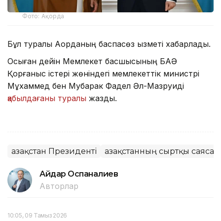
Фото: Ақорда
Бұл туралы Ақорданың баспасөз қызметі хабарлады.
Осыған дейін Мемлекет басшысының БАӘ
Қорғаныс істері жөніндегі мемлекеттік министрі
Мұхаммед бен Мубарак Фадел Әл-Мазруиді
қабылдағаны туралы
жаздық.
Қазақстан Президенті
Қазақстанның сыртқы саясат
Айдар Оспаналиев
Авторлар
10:05, 09 Тамыз 2026