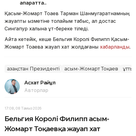
ақпаратта..
Қасым-Жомарт Тоқаев Тарман Шанмугаратнамның
жауапты қызметіне толайым табыс, ал достас
Сингапур халқына құт-береке тіледі.
Айта кетейік, кеше Бельгия Королі Филипп Қасым-
Жомарт Тоқаевқа жауап хат жолдағаны
хабарланды
.
Қазақстан Президенті
Қасым-Жомарт Тоқаев
Құтты
Асхат Райқұл
Авторлар
17:08, 08 Тамыз 2026
Бельгия Королі Филипп Қасым-
Жомарт Тоқаевқа жауап хат