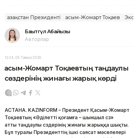
Қазақстан Президенті
Қасым-Жомарт Тоқаев
Экон
Бақытгүл Абайқызы
Авторлар
12:24, 05 Тамыз 2026
Қасым-Жомарт Тоқаевтың таңдаулы
сөздерінің жинағы жарық көрді
АСТАНА. KAZINFORM – Президент Қасым-Жомарт
Тоқаевтың «Әділетті қоғамға – шыншыл сөз»
атты таңдаулы сөздерінің жинағы жарыққа шықты.
Бұл туралы Президенттің ішкі саясат мәселелері