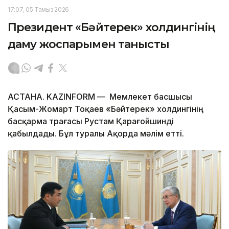
17:07, 05 Тамыз 2026
Президент «Бәйтерек» холдингінің
даму жоспарымен танысты
АСТАНА. KAZINFORM — Мемлекет басшысы
Қасым-Жомарт Тоқаев «Бәйтерек» холдингінің
басқарма төрағасы Рустам Қарағойшинді
қабылдады. Бұл туралы Ақорда мәлім етті.