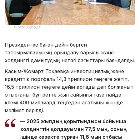
Фото: Ақорда
Президентке бұған дейін берген
тапсырмаларының орындалу барысы және
холдингті дамытудың негізгі бағыттары баяндалды.
Қасым-Жомарт Тоқаевқа инвестициялық және
кредиттік портфель 14,3 триллион теңгеге жетіп,
16,5 триллион теңгеге дейін артады деп болжанып
отырғаны, бұл ретте жыл сайынғы таза пайда
көлемі 400 миллиард теңгеден асатыны жөнінде
мәлімет берілді.
— 2025 жылдың қорытындысы бойынша
холдингтің қолдауымен 77,5 мың, соның
ішінде кезекте тұрған 11,6 мың отбасы