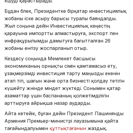
көшуді қарастырады.
Бұдан бөлек, Президентке бірқатар инвестициялық
жобаны іске асыру барысы туралы баяндалды.
Жыл соңына дейін Инвестициялық кеңестің
қарауына импортты алмастыруға, экспорт пен
инфрақұрылымды дамытуға бағытталған 26
жобаны енгізу жоспарланып отыр.
Кездесу соңында Мемлекет басшысы
экономиканың орнықты өсімін қамтамасыз ету,
ұзақмерзімді инвестиция тарту маңызды екенін
атап өтіп, шағын және орта бизнесті қолдау тетігін
күшейту жөнінде міндет жүктеді. Сонымен қатар
азаматтар үшін баспананың қолжетімділігін
арттыруға айрықша назар аударды.
Айта кетейік, бұған дейін Президент Пашинянды
Армения Премьер-министрі лауазымына қайта
тағайындалуымен
құттықтағанын
жаздық.