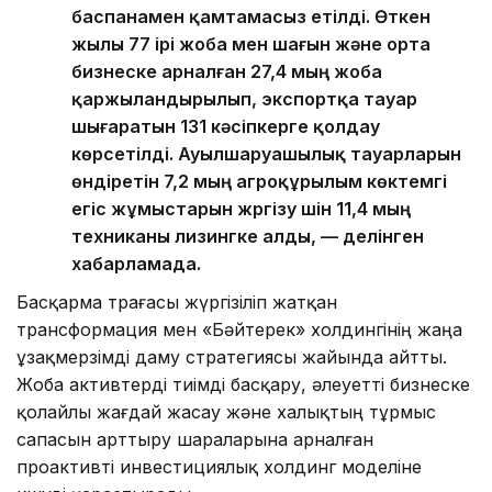
баспанамен қамтамасыз етілді. Өткен
жылы 77 ірі жоба мен шағын және орта
бизнеске арналған 27,4 мың жоба
қаржыландырылып, экспортқа тауар
шығаратын 131 кәсіпкерге қолдау
көрсетілді. Ауылшаруашылық тауарларын
өндіретін 7,2 мың агроқұрылым көктемгі
егіс жұмыстарын жүргізу үшін 11,4 мың
техниканы лизингке алды, — делінген
хабарламада.
Басқарма төрағасы жүргізіліп жатқан
трансформация мен «Бәйтерек» холдингінің жаңа
ұзақмерзімді даму стратегиясы жайында айтты.
Жоба активтерді тиімді басқару, әлеуетті бизнеске
қолайлы жағдай жасау және халықтың тұрмыс
сапасын арттыру шараларына арналған
проактивті инвестициялық холдинг моделіне