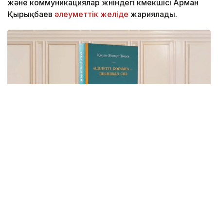
және коммуникациялар жөніндегі көмекшісі Арман
Қырықбаев
әлеуметтік желіде
жариялады.
Фото: видеодан алынған скрин
Бұл – Мемлекет басшысының Қазақстанды
Әділетті, Қауіпсіз және Өркендеген елге
айналдыруды көздеген ұлы мұратының сөзбен
көмкерілген жиынтық бейнесі.