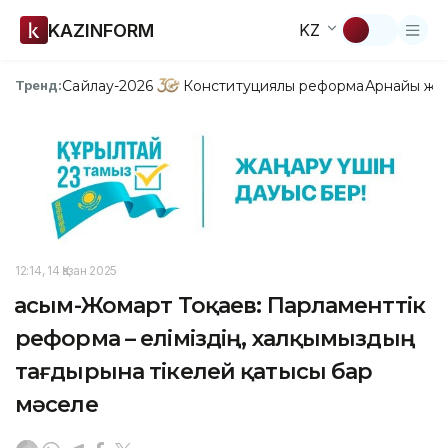
KAZINFORM
KZ
Сайлау-2026
Конституциялық реформа
Арнайы жо
Тренд:
12:14, 14 Қазан 2025
Қасым-Жомарт Тоқаев: Парламенттік
реформа – еліміздің, халқымыздың
тағдырына тікелей қатысы бар
мәселе