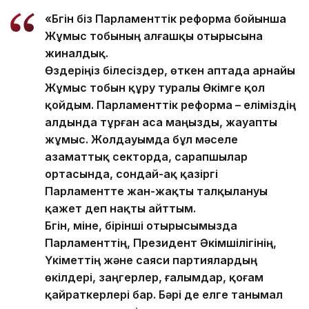
«Бүгін біз Парламенттік реформа бойынша
Жұмыс тобының алғашқы отырысына
жиналдық.
Өздеріңіз білесіздер, өткен аптада арнайы
Жұмыс тобын құру туралы Өкімге қол
қойдым. Парламенттік реформа – еліміздің
алдында тұрған аса маңызды, жауапты
жұмыс. Жолдауымда бұл мәселе
азаматтық секторда, сарапшылар
ортасында, сондай-ақ қазіргі
Парламентте жан-жақты талқылануы
қажет деп нақты айттым.
Бүгін, міне, бірінші отырысымызда
Парламенттің, Президент Әкімшілігінің,
Үкіметтің және саяси партиялардың
өкілдері, заңгерлер, ғалымдар, қоғам
қайраткерлері бар. Бәрі де елге танымал