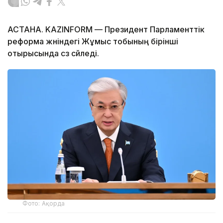
АСТАНА. KAZINFORM — Президент Парламенттік
реформа жөніндегі Жұмыс тобының бірінші
отырысында сөз сөйледі.
Фото: Ақорда