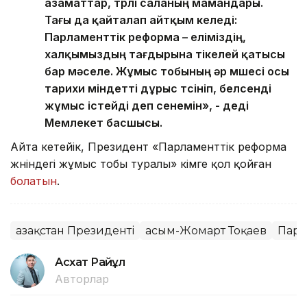
азаматтар, түрлі саланың мамандары.
Тағы да қайталап айтқым келеді:
Парламенттік реформа – еліміздің,
халқымыздың тағдырына тікелей қатысы
бар мәселе. Жұмыс тобының әр мүшесі осы
тарихи міндетті дұрыс түсініп, белсенді
жұмыс істейді деп сенемін», - деді
Мемлекет басшысы.
Айта кетейік, Президент «Парламенттік реформа
жөніндегі жұмыс тобы туралы» өкімге қол қойған
болатын
.
Қазақстан Президенті
Қасым-Жомарт Тоқаев
Парл
Асхат Райқұл
Авторлар