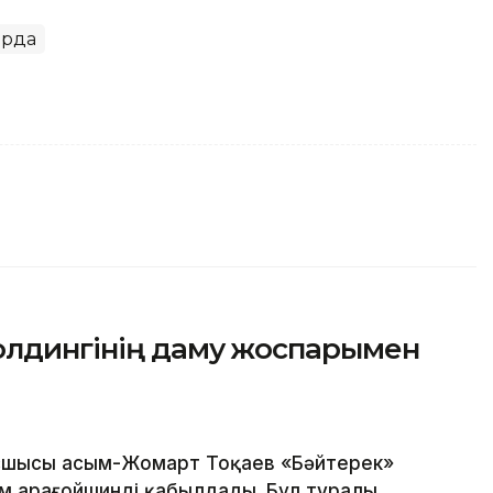
орда
олдингінің даму жоспарымен
шысы Қасым-Жомарт Тоқаев «Бәйтерек»
м Қарағойшинді қабылдады. Бұл туралы