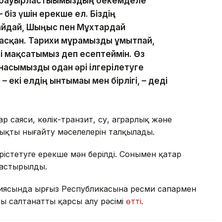
н бауырластығымыздың бекемделе
– біз үшін ерекше ел. Біздің
айдай, Шыңғыс пен Мұхтардай
ғасқан. Тарихи мұрамызды ұмытпай,
гі мақсатымыз деп есептеймін. Өз
асымызды одан әрі ілгерілетуге
 – екі елдің ынтымағы мен бірлігі, – деді
р саяси, көлік-транзит, су, аграрлық және
қты нығайту мәселелерін талқылады.
стетуге ерекше мән берілді. Сонымен қатар
арастырылды.
иясында Қырғыз Республикасына ресми сапармен
ы салтанатты қарсы алу рәсімі
өтті
.