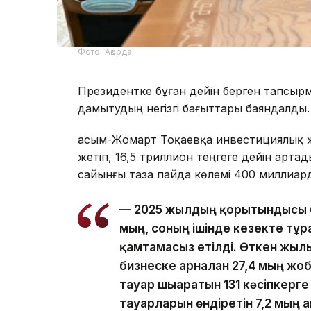
Фото: Ақорда
Президентке бұған дейін берген тапсы
дамытудың негізгі бағыттары баяндалды.
Қасым-Жомарт Тоқаевқа инвестициялық ж
жетіп, 16,5 триллион теңгеге дейін арт
сайынғы таза пайда көлемі 400 миллиард
— 2025 жылдың қорытындысы б
мың, соның ішінде кезекте тұр
қамтамасыз етілді. Өткен жылы
бизнеске арналған 27,4 мың ж
тауар шығаратын 131 кәсіпкерг
тауарларын өндіретін 7,2 мың 