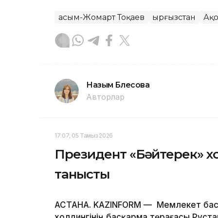
Қасым-Жомарт Тоқаев
Қырғызстан
Ақ
Назым Бөлесова
Авторлар
17:07, 05 Тамыз 2026
Президент «Бәйтерек» х
танысты
АСТАНА. KAZINFORM — Мемлекет бас
холдингінің басқарма төрағасы Руста