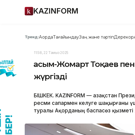
KAZINFORM
Ақорда
Тағайындау
Заң және тәртіп
Дерекқор
Тренд:
11:58, 22 Тамыз 2025
Қасым-Жомарт Тоқаев пен
жүргізді
БІШКЕК. KAZINFORM — Қазақстан През
ресми сапармен келуге шақырғаны үш
туралы Ақорданың баспасөз қызметі