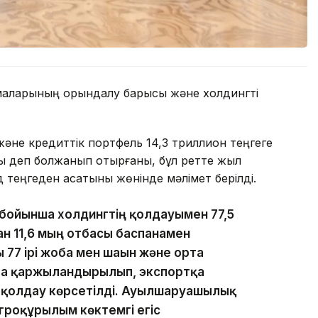
рмаларының орындалу барысы және холдингті
әне кредиттік портфель 14,3 триллион теңгеге
ады деп болжанып отырғаны, бұл ретте жыл
 теңгеден асатыны жөнінде мәлімет берілді.
ойынша холдингтің қолдауымен 77,5
ған 11,6 мың отбасы баспанамен
 77 ірі жоба мен шағын және орта
оба қаржыландырылып, экспортқа
е қолдау көрсетілді. Ауылшаруашылық
агроқұрылым көктемгі егіс