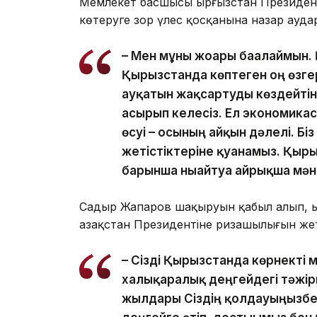
Мемлекет басшысы Қырғызстан Президент
көтеруге зор үлес қосқанына назар ауда
– Мен мұны жоғары бағалаймын.
Қырғызстанда көптеген оң өзге
ауқатын жақсартуды көздейті
асырып келесіз. Ел экономикас
өсуі – осының айқын дәлелі. Бі
жетістіктеріне қуанамыз. Қыр
барынша нығайтуға айрықша мә
Садыр Жапаров шақыруын қабыл алып, Қы
Қазақстан Президентіне ризашылығын жет
– Сізді Қырғызстанда көрнекті
халықаралық деңгейдегі тәжіри
жылдары Сіздің қолдауыңызбе