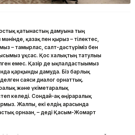
 достық қатынастың дамуына тың
мәнінде, қазақ пен қырғыз – тілектес,
мыз – тамырлас, салт-дәстүріміз бен
мысымыз ұқсас. Қос халықтың татулығы
лген емес. Қазір де ықпалдастығымыз
ында қарқынды дамуда. Біз барлық
зделген саяси диалог орнаттық.
ралық және үкіметаралық
теп келеді. Сондай-ақ өңіраралық
мыз. Жалпы, екі елдің арасында
астық орнаған, – деді Қасым-Жомарт