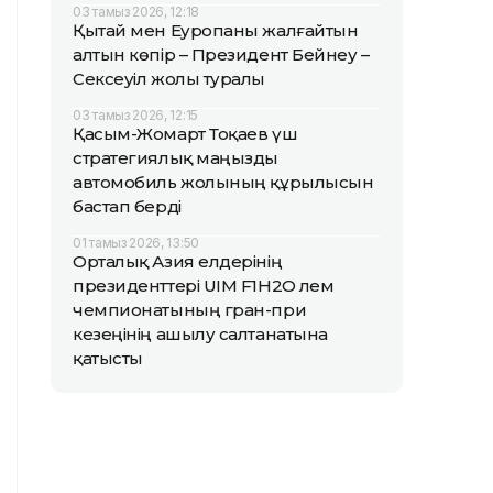
03 тамыз 2026, 12:18
Қытай мен Еуропаны жалғайтын
алтын көпір – Президент Бейнеу –
Сексеуіл жолы туралы
03 тамыз 2026, 12:15
Қасым-Жомарт Тоқаев үш
стратегиялық маңызды
автомобиль жолының құрылысын
бастап берді
01 тамыз 2026, 13:50
Орталық Азия елдерінің
президенттері UIM F1H2O әлем
чемпионатының гран-при
кезеңінің ашылу салтанатына
қатысты