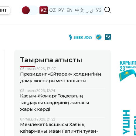
KZ
QZ
РУ
EN
中文
ق ز
ЎЗ
ORT
Тақырыпқа қатысты
05 тамыз 2026, 17:07
Президент «Бәйтерек» холдингінің
даму жоспарымен танысты
05 тамыз 2026, 12:24
Қасым-Жомарт Тоқаевтың
таңдаулы сөздерінің жинағы
жарық көрді
04 тамыз 2026, 21:22
Мемлекет басшысы Халық
қаһарманы Иван Гапичтің туған-