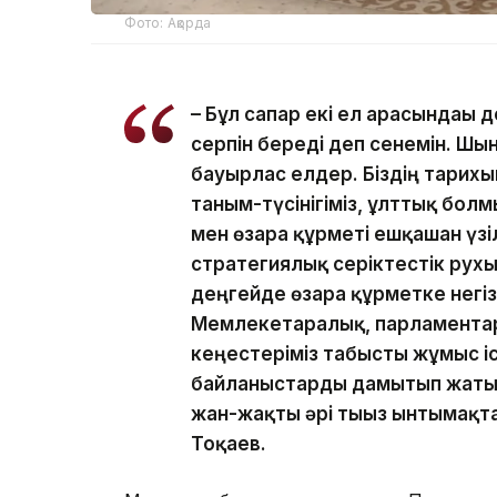
Фото: Ақорда
– Бұл сапар екі ел арасындағы
серпін береді деп сенемін. Шын 
бауырлас елдер. Біздің тарихы
таным-түсінігіміз, ұлттық бол
мен өзара құрметі ешқашан үзі
стратегиялық серіктестік рух
деңгейде өзара құрметке негі
Мемлекетаралық, парламента
кеңестеріміз табысты жұмыс іс
байланыстарды дамытып жатыр
жан-жақты әрі тығыз ынтымақт
Тоқаев.