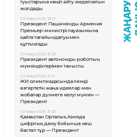
туыстарына көңіл айту жеделхатын
жолдады
04 тамыз 2026, 18:01
Президент Пашинянды Армения
Премьер-министрі лауазымына
қайта тағайындалуымен
құттықтады
03 тамыз 2026, 15:28
Президент автономды роботтың
мүмкіндіктерімен танысты
03 тамыз 2026, 15:11
ЖИ олимпиадасында әлемді
өзгертетін жаңа идеялар мен
жобалар дүниеге келуі мүмкін —
Президент
03 тамыз 2026, 15:05
Қазақстан Орталық Азияда
цифрлық даму бойынша көш
бастап тұр — Президент