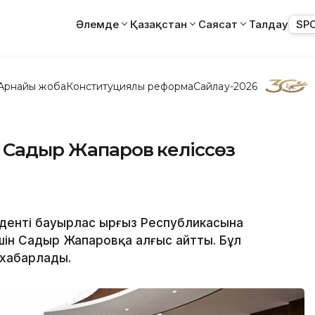
Әлемде
Қазақстан
Саясат
Талдау
SP
Арнайы жоба
Конституциялық реформа
Сайлау-2026
 Садыр Жапаров келіссөз
иденті бауырлас Қырғыз Республикасына
ін Садыр Жапаровқа алғыс айтты. Бұл
 хабарлады.