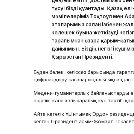
деңгейге өтіп, достығымыз бе
түсуі бізді қуантады. Қазақ елі 
мәмілелеріміз Тоқтоғұл мен Аб
аталарымыз салған ізбенен жал
келешек буынға жеткізуді негіз
тарапымнан өзара қарым-қатын
дайынмын. Біздің негізгі күшіміз
Қырғызстан Президенті.
Бұдан бөлек, келіссөз барысында тарапта
цифрландыру салаларындағы ықпалдасты
Мәдени-гуманитарлық байланыстарды өрі
өңірлік және халықаралық күн тәртібі қ
Айта кетелік «Ынтымақ Ордо» резиденц
келген Президент Қасым-Жомарт Тоқаевт