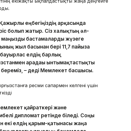
інің екіжақты ықпалдастықты жаңа деңгейге
рды.
 Қажырлы еңбегіңіздің арқасында
ріс болып жатыр. Сіз халықтың әл-
н маңызды бастамаларды жүзеге
ының жыл басынан бері 11,7 пайызға
з бауырлас елдің барлық
ғызстанмен арадағы ынтымақтастықты
н береміз, – деді Мемлекет басшысы.
рғызстанға ресми сапармен келгені үшін
кізді
 мемлекет қайраткері және
белі дипломат ретінде біледі. Соңғы
н екі елдің қарым-қатынасы жаңа