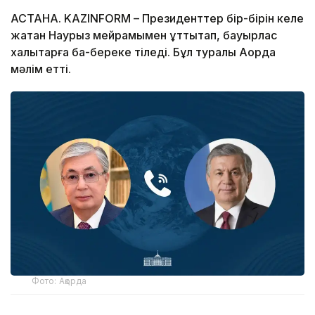
АСТАНА. KAZINFORM – Президенттер бір-бірін келе
жатқан Наурыз мейрамымен құттықтап, бауырлас
халықтарға бақ-береке тіледі. Бұл туралы Ақорда
мәлім етті.
Фото: Ақорда