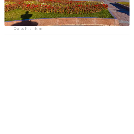
Фото: Kazinform
– Ардақ Әмірқұлов бар саналы ғұмырын
кино өнеріне арнап, ұлт мәдениетін
ұлықтауға мол үлес қосты. Кәсіби киногер
ретінде «Отырардың күйреуі», «Абай»,
«Қош бол, Гүлсары!» сияқты тарихи
туындыларды таспалап, төл
руханиятымыздың алтын қорын байыта
білді. Қазақ кинематографиясын
өркендету жолында ұстаздық қызмет
атқарып, дарынды шәкірттер тәрбиеледі.
Соңына рухани мол мұра қалдырған Ардақ
Әмірқұловтың иманы саламат, жаны