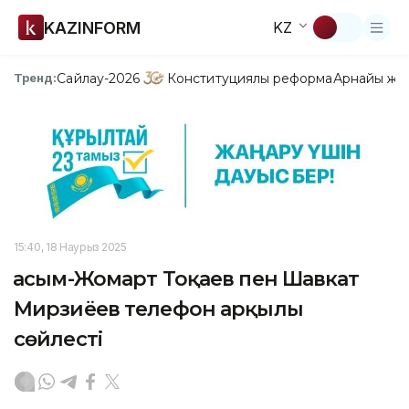
KAZINFORM
KZ
Сайлау-2026
Конституциялық реформа
Арнайы жо
Тренд:
15:40, 18 Наурыз 2025
Қасым-Жомарт Тоқаев пен Шавкат
Мирзиёев телефон арқылы
сөйлесті