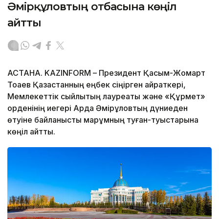
Әмірқұловтың отбасына көңіл
айтты
АСТАНА. KAZINFORM – Президент Қасым-Жомарт
Тоқаев Қазақстанның еңбек сіңірген қайраткері,
Мемлекеттік сыйлықтың лауреаты және «Құрмет»
орденінің иегері Ардақ Әмірқұловтың дүниеден
өтуіне байланысты марқұмның туған-туыстарына
көңіл айтты.