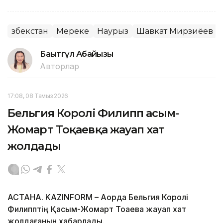
Өзбекстан
Мереке
Наурыз
Шавкат Мирзиёев
Бақытгүл Абайқызы
Авторлар
17:08, 08 Тамыз 2026
Бельгия Королі Филипп Қасым-
Жомарт Тоқаевқа жауап хат
жолдады
АСТАНА. KAZINFORM – Ақорда Бельгия Королі
Филипптің Қасым-Жомарт Тоқаевқа жауап хат
жолдағанын хабарлады.