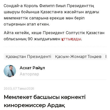
Сондай-ақ Король Филипп биыл Президенттің
шақыруы бойынша Қазақстанға жасайтын алдағы
мемлекеттік сапарына ерекше мән беріп
отырғанын атап өткен.
Айта кетейік, кеше Президент Солтүстік Қазақстан
облысының 90 жылдығымен
құттықтады
.
Қазақстан Президенті
Қасым-Жомарт Тоқаев
Б
Асхат Райқұл
Авторлар
20:03, 07 Тамыз 2026
Мемлекет басшысы көрнекті
кинорежиссер Ардақ