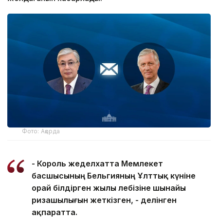
Фото: Ақорда
- Король жеделхатта Мемлекет
басшысының Бельгияның Ұлттық күніне
орай білдірген жылы лебізіне шынайы
ризашылығын жеткізген, - делінген
ақпаратта.