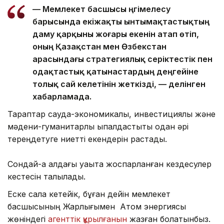
— Мемлекет басшысы әңгімелесу
барысында екіжақты ынтымақтастықтың
даму қарқыны жоғары екенін атап өтіп,
оның Қазақстан мен Өзбекстан
арасындағы стратегиялық серіктестік пен
одақтастық қатынастардың деңгейіне
толық сай келетінін жеткізді, — делінген
хабарламада.
Тараптар сауда-экономикалық, инвестициялық және
мәдени-гуманитарлық ықпалдастықты одан әрі
тереңдетуге ниетті екендерін растады.
Сондай-ақ алдағы уақытқа жоспарланған кездесулер
кестесін талқылады.
Еске сала кетейік, бұған дейін мемлекет
басшысының Жарлығымен Атом энергиясы
жөніндегі
агенттік құрылғанын
жазған болатынбыз.