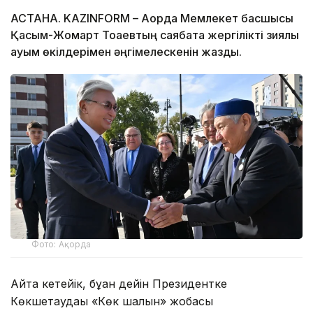
АСТАНА. KAZINFORM – Ақорда Мемлекет басшысы
Қасым-Жомарт Тоқаевтың саябақта жергілікті зиялы
қауым өкілдерімен әңгімелескенін жазды.
Фото: Ақорда
Айта кетейік, бұған дейін Президентке
Көкшетаудағы «Көк шалғын» жобасы