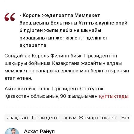
- Король жеделхатта Мемлекет
басшысының Бельгияның Ұлттық күніне орай
білдірген жылы лебізіне шынайы
ризашылығын жеткізген, - делінген
ақпаратта.
Сондай-ақ Король Филипп биыл Президенттің
шақыруы бойынша Қазақстанға жасайтын алдағы
мемлекеттік сапарына ерекше мән беріп отырғанын
атап өткен.
Айта кетейік, кеше Президент Солтүстік
Қазақстан облысының 90 жылдығымен
құттықтады
.
Қазақстан Президенті
Қасым-Жомарт Тоқаев
Бель
Асхат Райқұл