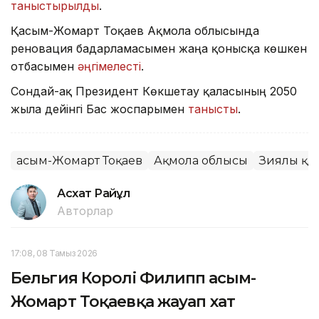
таныстырылды
.
Қасым-Жомарт Тоқаев Ақмола облысында
реновация бағдарламасымен жаңа қонысқа көшкен
отбасымен
әңгімелесті
.
Сондай-ақ Президент Көкшетау қаласының 2050
жылға дейінгі Бас жоспарымен
танысты
.
Қасым-Жомарт Тоқаев
Ақмола облысы
Зиялы қа
Асхат Райқұл
Авторлар
17:08, 08 Тамыз 2026
Бельгия Королі Филипп Қасым-
Жомарт Тоқаевқа жауап хат