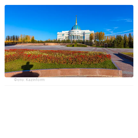
Фото: Kazinform
– Ардақ Әмірқұлов бар саналы ғұмырын
кино өнеріне арнап, ұлт мәдениетін
ұлықтауға мол үлес қосты. Кәсіби киногер
ретінде «Отырардың күйреуі», «Абай»,
«Қош бол, Гүлсары!» сияқты тарихи