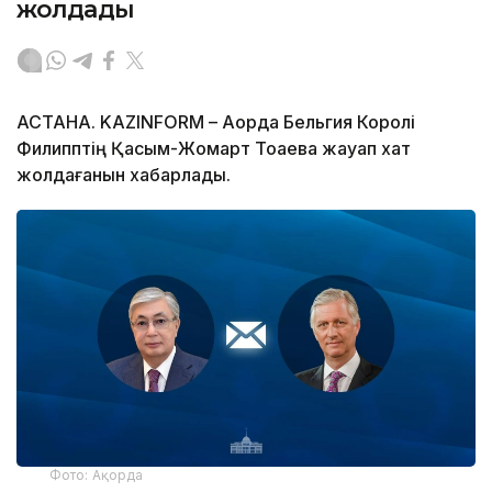
жолдады
АСТАНА. KAZINFORM – Ақорда Бельгия Королі
Филипптің Қасым-Жомарт Тоқаевқа жауап хат
жолдағанын хабарлады.
Фото: Ақорда