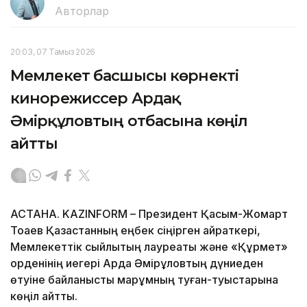
Авторлар
20:03, 07 Тамыз 2026
Мемлекет басшысы көрнекті
кинорежиссер Ардақ
Әмірқұловтың отбасына көңіл
айтты
АСТАНА. KAZINFORM – Президент Қасым-Жомарт
Тоқаев Қазақстанның еңбек сіңірген қайраткері,
Мемлекеттік сыйлықтың лауреаты және «Құрмет»
орденінің иегері Ардақ Әмірқұловтың дүниеден
өтуіне байланысты марқұмның туған-туыстарына
көңіл айтты.