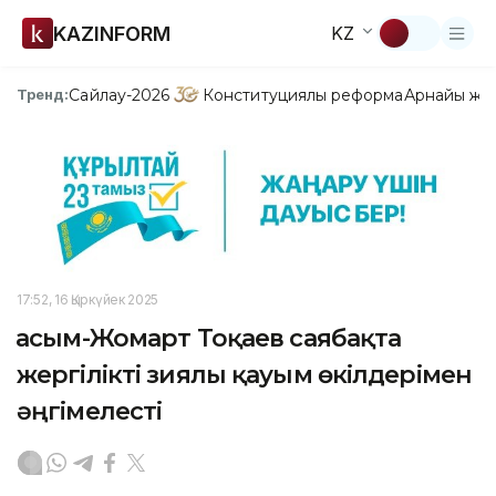
KAZINFORM
KZ
Сайлау-2026
Конституциялық реформа
Арнайы жо
Тренд:
17:52, 16 Қыркүйек 2025
Қасым-Жомарт Тоқаев саябақта
жергілікті зиялы қауым өкілдерімен
әңгімелесті