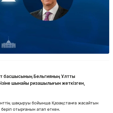
т басшысының Бельгияның Ұлттық
бізіне шынайы ризашылығын жеткізген,
нттің шақыруы бойынша Қазақстанға жасайтын
 беріп отырғанын атап өткен.