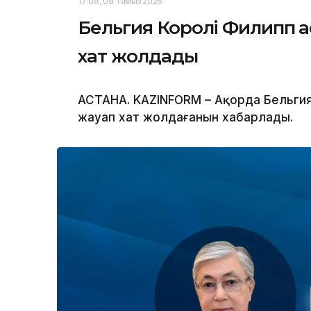
17:08, 08 Тамыз 2026
Бельгия Королі Филипп 
хат жолдады
АСТАНА. KAZINFORM – Ақорда Бельгия
жауап хат жолдағанын хабарлады.