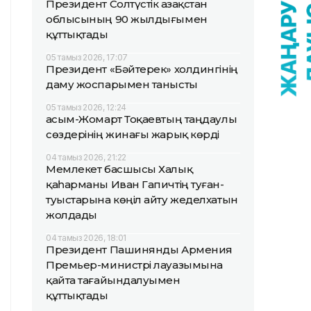
Президент Солтүстік Қазақстан
облысының 90 жылдығымен
құттықтады
05 тамыз 2026, 17:07
Президент «Бәйтерек» холдингінің
даму жоспарымен танысты
05 тамыз 2026, 12:24
Қасым-Жомарт Тоқаевтың таңдаулы
сөздерінің жинағы жарық көрді
04 тамыз 2026, 21:22
Мемлекет басшысы Халық
қаһарманы Иван Гапичтің туған-
туыстарына көңіл айту жеделхатын
жолдады
04 тамыз 2026, 18:01
Президент Пашинянды Армения
Премьер-министрі лауазымына
қайта тағайындалуымен
құттықтады