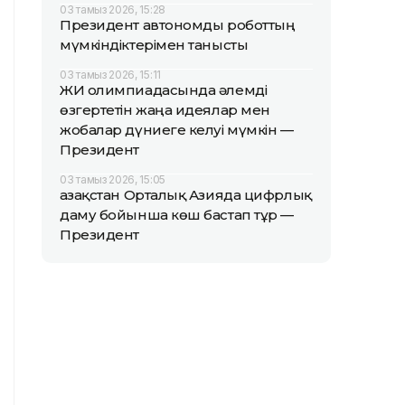
03 тамыз 2026, 15:28
Президент автономды роботтың
мүмкіндіктерімен танысты
03 тамыз 2026, 15:11
ЖИ олимпиадасында әлемді
өзгертетін жаңа идеялар мен
жобалар дүниеге келуі мүмкін —
Президент
03 тамыз 2026, 15:05
Қазақстан Орталық Азияда цифрлық
даму бойынша көш бастап тұр —
Президент