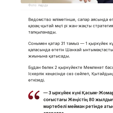
Фото: Ақорда
Ведомство мәліметінше, сапар аясында ө
қазақ-қытай мәңгі әрі жан-жақты стратеги
талқыланады.
Сонымен қатар 31 тамыз — 1 қыркүйек к
қаласында өтетін Шанхай ынтымақтаст
жиынына қатысады.
Бұдан бөлек 2 қыркүйекте Мемлекет бас
Іскерлік кеңесінде сөз сөйлеп, Қытайдың
өткізеді.
— 3 қыркүйек күні Қасым-Жомарт
соғыстағы Жеңістің 80 жылдығ
мәртебелі мейман ретінде қатыс