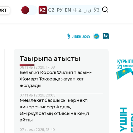
KZ
QZ
РУ
EN
中文
ق ز
ЎЗ
ORT
Тақырыпқа қатысты
08 тамыз 2026, 17:08
Бельгия Королі Филипп Қасым-
Жомарт Тоқаевқа жауап хат
жолдады
07 тамыз 2026, 20:03
Мемлекет басшысы көрнекті
кинорежиссер Ардақ
Әмірқұловтың отбасына көңіл
айтты
07 тамыз 2026, 18:40