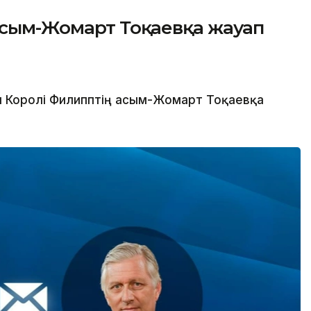
Қасым-Жомарт Тоқаевқа жауап
 Королі Филипптің Қасым-Жомарт Тоқаевқа