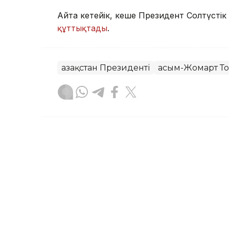
Айта кетейік, кеше Президент Солтүст
құттықтады
.
Қазақстан Президенті
Қасым-Жомарт Т
Асхат Райқұл
Авторлар
20:03, 07 Тамыз 2026
Мемлекет басшысы көрн