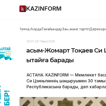
KAZINFORM
Ақорда
Тағайындау
Заң және тәртіп
Дерекқор
Тренд:
09:01, 26 Тамыз 2025
Қасым-Жомарт Тоқаев Си
Қытайға барады
АСТАНА. KAZINFORM — Мемлекет бас
Си Цзиньпиннің шақыруымен 30 тамыз
Республикасына барады, деп хабарл