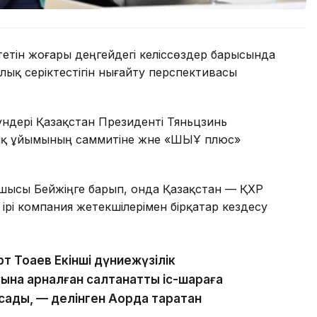
тетін жоғары деңгейдегі келіссөздер барысында
ялық серіктестігін нығайту перспективасы
үндері Қазақстан Президенті Тяньцзинь
ық ұйымының саммитіне және «ШЫҰ плюс»
шысы Бейжіңге барып, онда Қазақстан — ҚХР
 ірі компания жетекшілерімен бірқатар кездесу
 Тоқаев Екінші дүниежүзілік
ына арналған салтанатты іс-шараға
ады, — делінген Ақорда таратқан