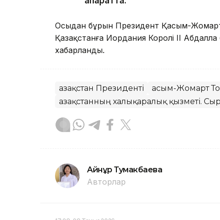
ақпаратта.
Осыдан бұрын Президент Қасым-Жомарт
Қазақстанға Иордания Королі II Абдалла
хабарланды.
Қазақстан Президенті
Қасым-Жомарт Т
Қазақстанның халықаралық қызметі. Сыр
Айнұр Тумакбаева
Авторлар