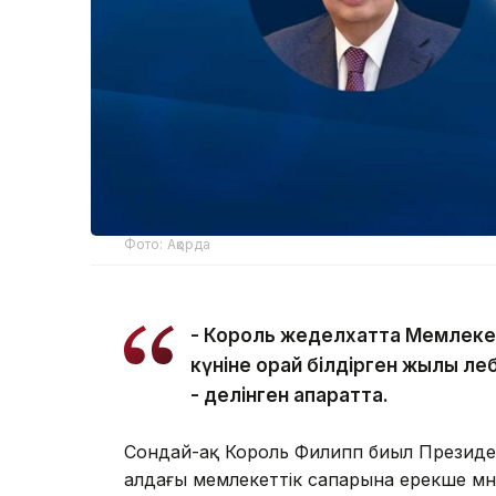
Фото: Ақорда
- Король жеделхатта Мемлеке
күніне орай білдірген жылы ле
- делінген ақпаратта.
Сондай-ақ Король Филипп биыл Президе
алдағы мемлекеттік сапарына ерекше мән