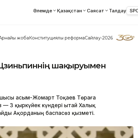
Әлемде
Қазақстан
Саясат
Талдау
SP
Арнайы жоба
Конституциялық реформа
Сайлау-2026
 Цзиньпиннің шақыруымен
шысы Қасым-Жомарт Тоқаев Төраға
 — 3 қыркүйек күндері Қытай Халық
айды Ақорданың баспасөз қызметі.