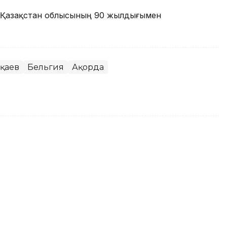
ік Қазақстан облысының 90 жылдығымен
оқаев
Бельгия
Ақорда
екті кинорежиссер Ардақ