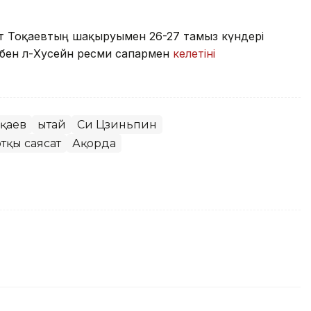
 Тоқаевтың шақыруымен 26-27 тамыз күндері
 бен әл-Хусейн ресми сапармен
келетіні
оқаев
Қытай
Си Цзиньпин
тқы саясат
Ақорда