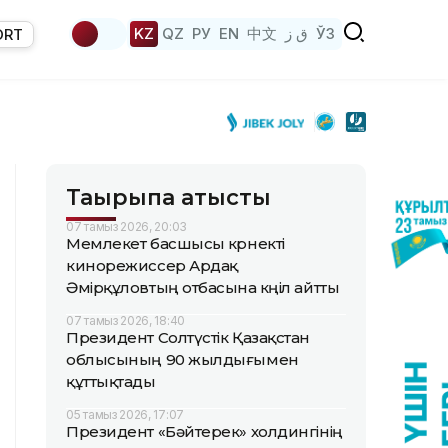
KZ
QZ
РУ
EN
中文
ق ز
ЎЗ
ORT
Тақырыпқа қатысты
07 тамыз 2026, 20:03
Мемлекет басшысы көрнекті
кинорежиссер Ардақ
Әмірқұловтың отбасына көңіл айтты
07 тамыз 2026, 18:40
Президент Солтүстік Қазақстан
облысының 90 жылдығымен
құттықтады
05 тамыз 2026, 17:07
Президент «Бәйтерек» холдингінің