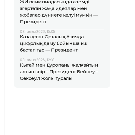
ЖИ олимпиадасында әлемді
өзгертетін жаңа идеялар мен
жобалар дүниеге келуі мүмкін —
Президент
03 тамыз 2026, 15:05
Қазақстан Орталық Азияда
цифрлық даму бойынша көш
бастап тұр — Президент
03 тамыз 2026, 12:18
Қытай мен Еуропаны жалғайтын
алтын көпір – Президент Бейнеу –
Сексеуіл жолы туралы