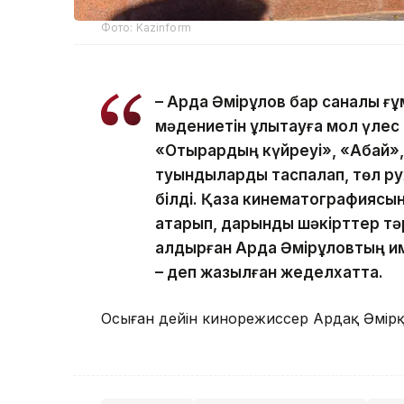
Фото: Kazinform
– Ардақ Әмірқұлов бар саналы ғ
мәдениетін ұлықтауға мол үлес 
«Отырардың күйреуі», «Абай», 
туындыларды таспалап, төл р
білді. Қазақ кинематографиясы
атқарып, дарынды шәкірттер т
қалдырған Ардақ Әмірқұловтың 
– деп жазылған жеделхатта.
Осыған дейін кинорежиссер Ардақ Әмір