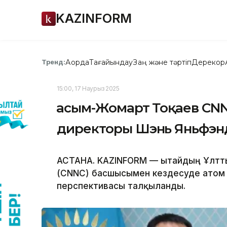
KAZINFORM
Ақорда
Тағайындау
Заң және тәртіп
Дерекқор
Тренд:
15:00, 17 Наурыз 2025
Қасым-Жомарт Тоқаев СN
директоры Шэнь Яньфэн
АСТАНА. KAZINFORM — Қытайдың Ұлтт
(СNNC) басшысымен кездесуде атом
перспективасы талқыланды.