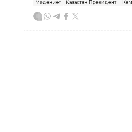
Мәдениет
Қазақстан Президенті
Кем
Айдар Оспаналиев
Авторлар
18:40, 07 Тамыз 2026
Президент Солтүстік Қаз
жылдығымен құттықтад
АСТАНА. KAZINFORM — Мемлекет басш
құрылғанына 90 жыл толуына арналғ
құттықтады. Бұл туралы Ақорданың 