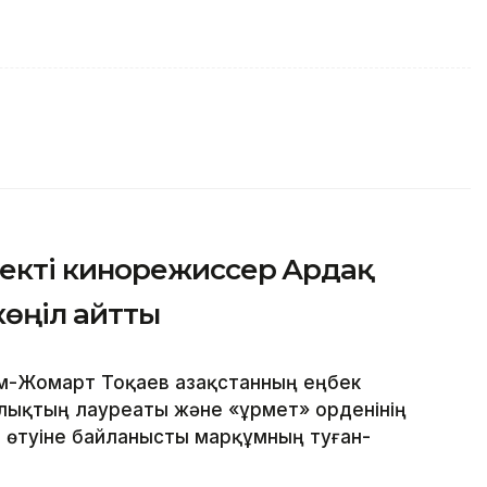
екті кинорежиссер Ардақ
көңіл айтты
м-Жомарт Тоқаев Қазақстанның еңбек
йлықтың лауреаты және «Құрмет» орденінің
 өтуіне байланысты марқұмның туған-