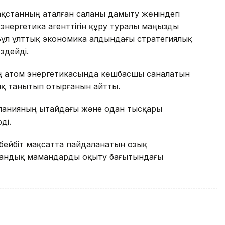
ақстанның аталған саланы дамыту жөніндегі
нергетика агенттігін құру туралы маңызды
Бұл ұлттық экономика алдындағы стратегиялық
здейді.
ң атом энергетикасында көшбасшы саналатын
ық танытып отырғанын айтты.
анияның Қытайдағы және одан тысқары
ді.
бейбіт мақсатта пайдаланатын озық
тандық мамандарды оқыту бағытындағы