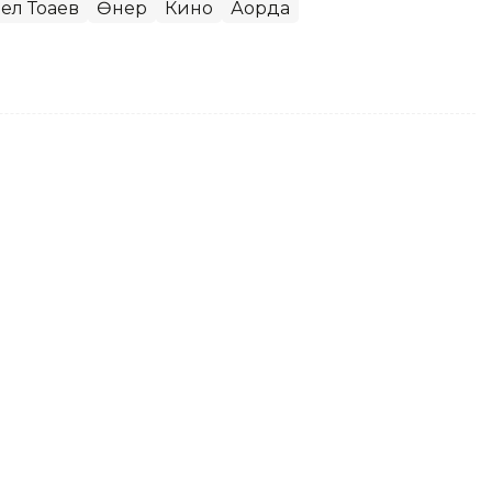
ел Тоқаев
Өнер
Кино
Ақорда
ақстан облысының 90
ы
ысы Солтүстік Қазақстан облысының
ан салтанатты жиынға қатысушыларды
баспасөз қызметі хабарлады.