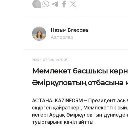
Назым Бөлесова
Авторлар
20:03, 07 Тамыз 2026
Мемлекет басшысы көрн
Әмірқұловтың отбасына 
АСТАНА. KAZINFORM – Президент Қасы
сіңірген қайраткері, Мемлекеттік сы
иегері Ардақ Әмірқұловтың дүниеден
туыстарына көңіл айтты.