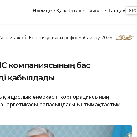
Әлемде
Қазақстан
Саясат
Талдау
SP
Арнайы жоба
Конституциялық реформа
Сайлау-2026
NC компаниясының бас
ді қабылдады
ық ядролық өнеркәсіп корпорациясының
 энергетикасы саласындағы ынтымақтастық