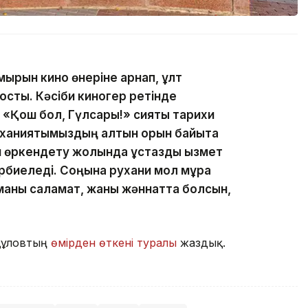
ұмырын кино өнеріне арнап, ұлт
қосты. Кәсіби киногер ретінде
«Қош бол, Гүлсары!» сияқты тарихи
уханиятымыздың алтын қорын байыта
н өркендету жолында ұстаздық қызмет
әрбиеледі. Соңына рухани мол мұра
иманы саламат, жаны жәннатта болсын,
құловтың
өмірден өткені туралы
жаздық.