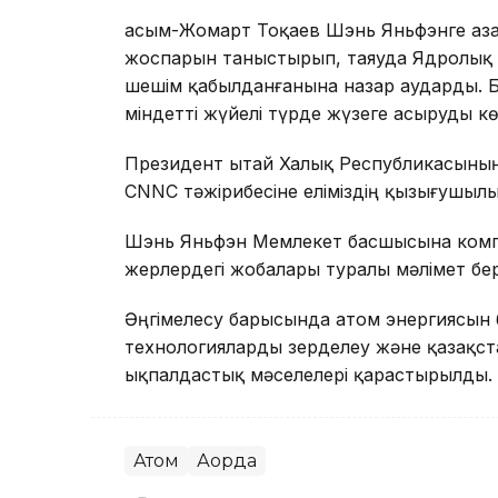
Қасым-Жомарт Тоқаев Шэнь Яньфэнге Қаз
жоспарын таныстырып, таяуда Ядролық э
шешім қабылданғанына назар аударды. 
міндетті жүйелі түрде жүзеге асыруды кө
Президент Қытай Халық Республикасыны
CNNC тәжірибесіне еліміздің қызығушыл
Шэнь Яньфэн Мемлекет басшысына комп
жерлердегі жобалары туралы мәлімет бер
Әңгімелесу барысында атом энергиясын 
технологияларды зерделеу және қазақс
ықпалдастық мәселелері қарастырылды.
Атом
Ақорда