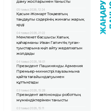
даму жоспарымен танысты
05 тамыз 2026, 12:24
Қасым-Жомарт Тоқаевтың
таңдаулы сөздерінің жинағы жарық
көрді
04 тамыз 2026, 21:22
Мемлекет басшысы Халық
қаһарманы Иван Гапичтің туған-
туыстарына көңіл айту жеделхатын
жолдады
04 тамыз 2026, 18:01
Президент Пашинянды Армения
Премьер-министрі лауазымына
қайта тағайындалуымен
құттықтады
03 тамыз 2026, 15:28
Президент автономды роботтың
мүмкіндіктерімен танысты
03 тамыз 2026, 15:11