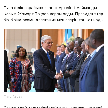
Тәуелсіздік сарайына келген мәртебелі мейманды
Қасым-Жомарт Тоқаев қарсы алды. Президенттер
бір-біріне ресми делегация мүшелерін таныстырды.
Фото: Ақорда
Осыдан кейін мәртебелі мейманның сапарына орай