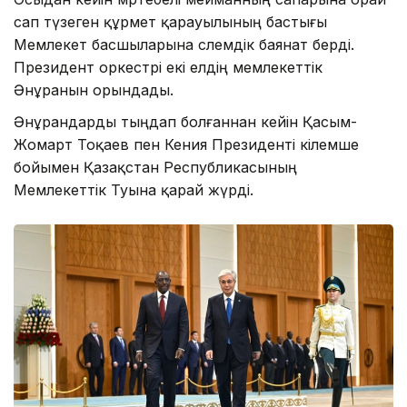
сап түзеген құрмет қарауылының бастығы
Мемлекет басшыларына сәлемдік баянат берді.
Президент оркестрі екі елдің мемлекеттік
Әнұранын орындады.
Әнұрандарды тыңдап болғаннан кейін Қасым-
Жомарт Тоқаев пен Кения Президенті кілемше
бойымен Қазақстан Республикасының
Мемлекеттік Туына қарай жүрді.