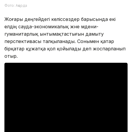
Фото: Ақорда
Жоғары деңгейдегі келіссөздер барысында екі
елдің сауда-экономикалық және мәдени-
гуманитарлық ынтымақтастығын дамыту
перспективасы талқыланады. Сонымен қатар
бірқатар құжатқа қол қойылады деп жоспарланып
отыр.