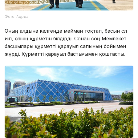
Фото: Ақорда
Оның алдына келгенде мейман тоқтап, басын сәл
иіп, өзінің құрметін білдірді. Сонан соң Мемлекет
басшылары құрметті қарауыл сапының бойымен
жүрді. Құрметті қарауыл бастығымен қоштасты.