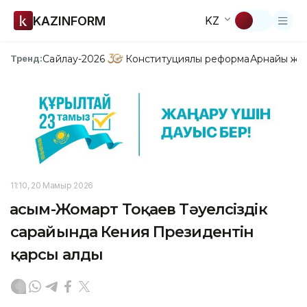
KAZINFORM
KZ
Сайлау-2026
Конституциялық реформа
Арнайы жо
Тренд:
11:10, 20 Мамыр 2026
Қасым-Жомарт Тоқаев Тәуелсіздік
сарайында Кения Президентін
қарсы алды