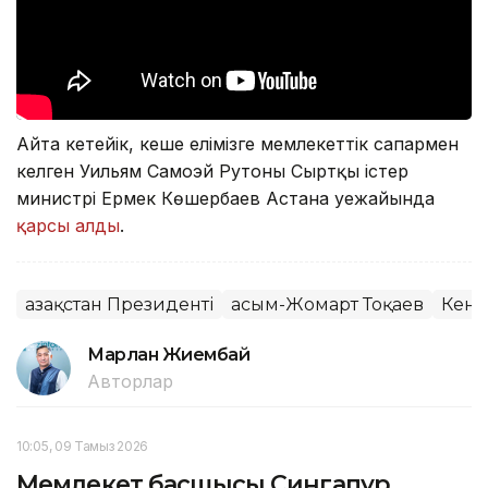
Айта кетейік, кеше елімізге мемлекеттік сапармен
келген Уильям Самоэй Рутоны Сыртқы істер
министрі Ермек Көшербаев Астана әуежайында
қарсы алды
.
Қазақстан Президенті
Қасым-Жомарт Тоқаев
Кен
Марлан Жиембай
Авторлар
10:05, 09 Тамыз 2026
Мемлекет басшысы Сингапур