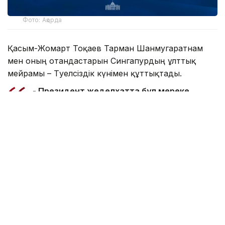
Фото: Ақорда
Қасым-Жомарт Тоқаев Тарман Шанмугаратнам
мен оның отандастарын Сингапурдың ұлттық
мейрамы – Тәуелсіздік күнімен құттықтады.
- Президент жеделхатта бұл мереке
Сингапур халқы үшін ұлттық бірліктің,
мемлекет дербестігінің және орнықты
дамудың айшықты белгісі ретінде ерекше
мәнге ие екенін атап өткен. Сонымен қатар
Қазақстан мен Сингапур арасындағы
достыққа және өзара түсіністікке
негізделген сан қырлы ынтымақтастық қос
халықтың игілігі жолында ұдайы дами
беретініне сенім білдірді, - делінген
ақпаратта..