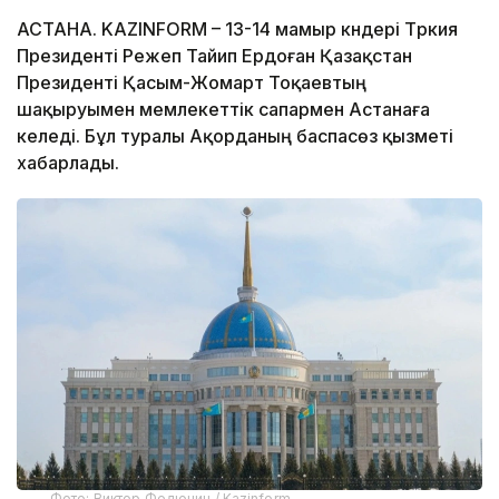
АСТАНА. KAZINFORM – 13-14 мамыр күндері Түркия
Президенті Режеп Тайип Ердоған Қазақстан
Президенті Қасым-Жомарт Тоқаевтың
шақыруымен мемлекеттік сапармен Астанаға
келеді. Бұл туралы Ақорданың баспасөз қызметі
хабарлады.
Фото: Виктор Федюнин / Kazinform