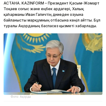
АСТАНА. KAZINFORM – Президент Қасым-Жомарт
Тоқаев соғыс және еңбек ардагері, Халық
қаһарманы Иван Гапичтің дүниеден озуына
байланысты марқұмның отбасына көңіл айтты. Бұл
туралы Ақорданың баспасөз қызметі хабарлады.
Фото: Ақорда