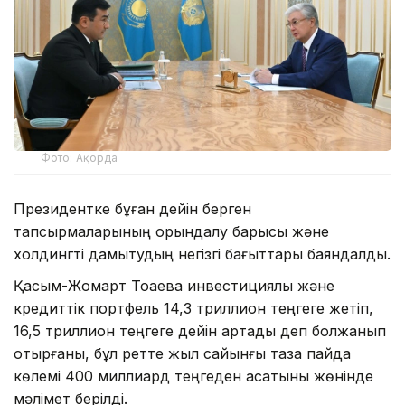
Фото: Ақорда
Президентке бұған дейін берген
тапсырмаларының орындалу барысы және
холдингті дамытудың негізгі бағыттары баяндалды.
Қасым-Жомарт Тоқаевқа инвестициялық және
кредиттік портфель 14,3 триллион теңгеге жетіп,
16,5 триллион теңгеге дейін артады деп болжанып
отырғаны, бұл ретте жыл сайынғы таза пайда
көлемі 400 миллиард теңгеден асатыны жөнінде
мәлімет берілді.