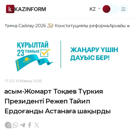
KAZINFORM
KZ
Сайлау-2026
Конституциялық реформа
Арнайы жо
Тренд:
17:33, 10 Мамыр 2026
Қасым-Жомарт Тоқаев Түркия
Президенті Режеп Тайип
Ердоғанды Астанаға шақырды