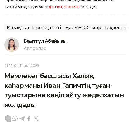
тағайындалуымен
құттықтағанын
жаздық.
Қазақстан Президенті
Қасым-Жомарт Тоқаев
Э
Бақытгүл Абайқызы
Авторлар
21:22, 04 Тамыз 2026
Мемлекет басшысы Халық
қаһарманы Иван Гапичтің туған-
туыстарына көңіл айту жеделхатын
жолдады