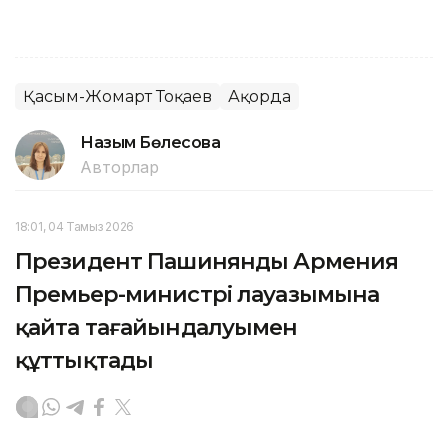
Қасым-Жомарт Тоқаев
Ақорда
Назым Бөлесова
Авторлар
18:01, 04 Тамыз 2026
Президент Пашинянды Армения
Премьер-министрі лауазымына
қайта тағайындалуымен
құттықтады