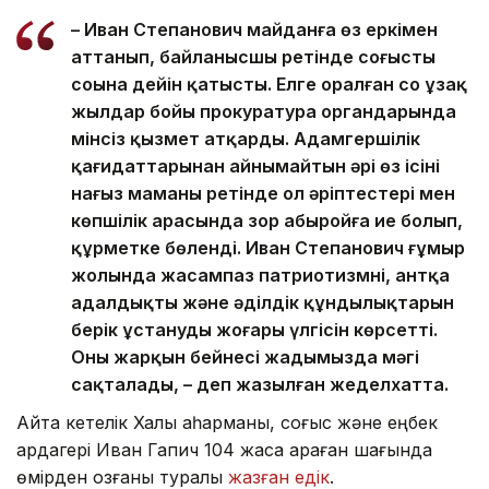
– Иван Степанович майданға өз еркімен
аттанып, байланысшы ретінде соғыстың
соңына дейін қатысты. Елге оралған соң ұзақ
жылдар бойы прокуратура органдарында
мінсіз қызмет атқарды. Адамгершілік
қағидаттарынан айнымайтын әрі өз ісінің
нағыз маманы ретінде ол әріптестері мен
көпшілік арасында зор абыройға ие болып,
құрметке бөленді. Иван Степанович ғұмыр
жолында жасампаз патриотизмнің, антқа
адалдықтың және әділдік құндылықтарын
берік ұстанудың жоғары үлгісін көрсетті.
Оның жарқын бейнесі жадымызда мәңгі
сақталады, – деп жазылған жеделхатта.
Айта кетелік Халық қаһарманы, соғыс және еңбек
ардагері Иван Гапич 104 жасқа қараған шағында
өмірден озғаны туралы
жазған едік
.