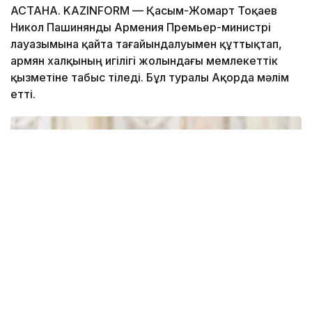
АСТАНА. KAZINFORM — Қасым-Жомарт Тоқаев
Никол Пашинянды Армения Премьер-министрі
лауазымына қайта тағайындалуымен құттықтап,
армян халқының игілігі жолындағы мемлекеттік
қызметіне табыс тіледі. Бұл туралы Ақорда мәлім
етті.
Фото: Ақорда