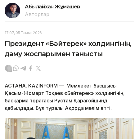
Абылайхан Жұмашев
Авторлар
17:07, 05 Тамыз 2026
Президент «Бәйтерек» холдингінің
даму жоспарымен танысты
АСТАНА. KAZINFORM — Мемлекет басшысы
Қасым-Жомарт Тоқаев «Бәйтерек» холдингінің
басқарма төрағасы Рустам Қарағойшинді
қабылдады. Бұл туралы Ақорда мәлім етті.