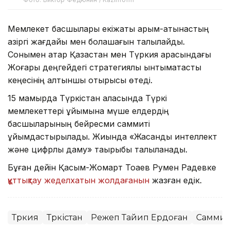
Мемлекет басшылары екіжақты қарым-қатынастың
қазіргі жағдайы мен болашағын талқылайды.
Сонымен қатар Қазақстан мен Түркия арасындағы
Жоғары деңгейдегі стратегиялық ынтымақтастық
кеңесінің алтыншы отырысы өтеді.
15 мамырда Түркістан қаласында Түркі
мемлекеттері ұйымына мүше елдердің
басшыларының бейресми саммиті
ұйымдастырылады. Жиында «Жасанды интеллект
және цифрлық даму» тақырыбы талқыланады.
Бұған дейін Қасым-Жомарт Тоқаев Румен Радевке
құттықтау жеделхатын жолдағанын
жазған едік.
Түркия
Түркістан
Режеп Тайип Ердоған
Саммит