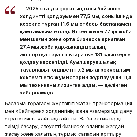
— 2025 жылдың қорытындысы бойынша
холдингтің қолдауымен 77,5 мың, соның ішінде
кезекте тұрған 11,6 мың отбасы баспанамен
қамтамасыз етілді. Өткен жылы 77 ірі жоба
мен шағын және орта бизнеске арналған
27,4 мың жоба қаржыландырылып,
экспортқа тауар шығаратын 131 кәсіпкерге
қолдау көрсетілді. Ауылшаруашылық
тауарларын өндіретін 7,2 мың агроқұрылым
көктемгі егіс жұмыстарын жүргізу үшін 11,4
мың техниканы лизингке алды, — делінген
хабарламада.
Басқарма төрағасы жүргізіліп жатқан трансформация
мен «Бәйтерек» холдингінің жаңа ұзақмерзімді даму
стратегиясы жайында айтты. Жоба активтерді
тиімді басқару, әлеуетті бизнеске қолайлы жағдай
жасау және халықтың тұрмыс сапасын арттыру