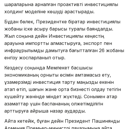
шараларына арналған проактивті инвестициялық
холдинг моделіне көшуді қарастырады.
Бұдан бөлек, Президентке бірқатар инвестициялық
жобаны іске асыру барысы туралы баяндалды.
Жыл соңына дейін Инвестициялық кеңестің
қарауына импортты алмастыруға, экспорт пен
инфрақұрылымды дамытуға бағытталған 26 жобаны
енгізу жоспарланып отыр.
Кездесу соңында Мемлекет басшысы
экономиканың орнықты өсімін қамтамасыз ету,
ұзақмерзімді инвестиция тарту маңызды екенін
атап өтіп, шағын және орта бизнесті қолдау тетігін
күшейту жөнінде міндет жүктеді. Сонымен қатар
азаматтар үшін баспананың қолжетімділігін
арттыруға айрықша назар аударды.
Айта кетейік, бұған дейін Президент Пашинянды
Армения Премьер-министрі лауазымына қайта