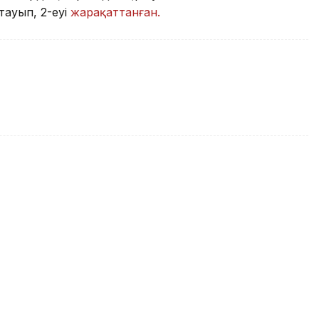
тауып, 2-еуі
жарақаттанған.
ектің орнына «уағыз» айтқан
тық іс қозғалды