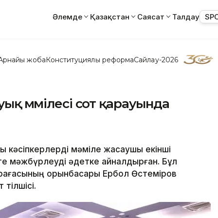
Әлемде
Қазақстан
Саясат
Талдау
SP
Арнайы жоба
Конституциялық реформа
Сайлау-2026
уық мәмілесі сот қарауында
ы кәсіпкерлерді мәміле жасаушы екінші
е мәжбүрлеуді әдетке айналдырған. Бұл
рағасының орынбасары Ербол Өстеміров
 тілшісі.