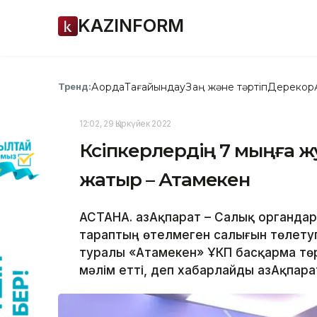
KAZINFORM
Ақорда
Тағайындау
Заң және тәртіп
Дерекқор
Тренд:
12:02, 29 Қыркүйек 2022
Кәсіпкерлердің 7 мыңға ж
жатыр – Атамекен
АСТАНА. ҚазАқпарат – Салық органдар
тараптың өтелмеген салығын төлетуг
туралы «Атамекен» ҰКП басқарма тө
мәлім етті, деп хабарлайды ҚазАқпарат