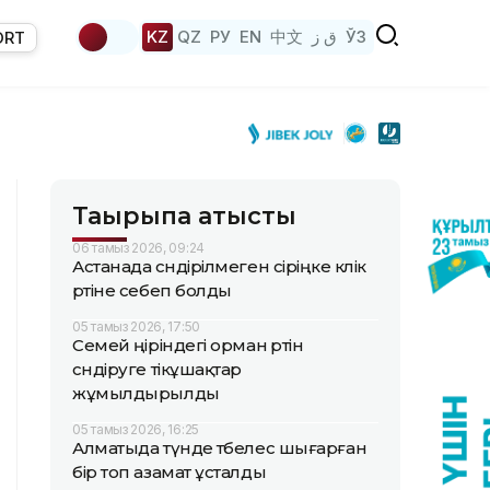
KZ
QZ
РУ
EN
中文
ق ز
ЎЗ
ORT
Тақырыпқа қатысты
06 тамыз 2026, 09:24
Астанада сөндірілмеген сіріңке көлік
өртіне себеп болды
05 тамыз 2026, 17:50
Семей өңіріндегі орман өртін
сөндіруге тікұшақтар
жұмылдырылды
05 тамыз 2026, 16:25
Алматыда түнде төбелес шығарған
бір топ азамат ұсталды