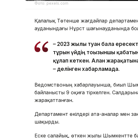
Фото: pexels.com
Қалалық Төтенше жағдайлар департаменті
ауданындағы Нұрсәт шағынауданында бол
– 2023 жылы туған бала ересек
тұрғын үйдің тоғызыншы қабаты
құлап кеткен. Алған жарақатын
– делінген хабарламада.
Ведомствоның хабарлауынша, биыл Шым
байланысты 9 оқиға тіркелген. Салдарына
жарақаттанған.
Департамент өкілдері ата-аналар мен з
шақырды.
Еске салайық, өткен жылы Шымкентте б