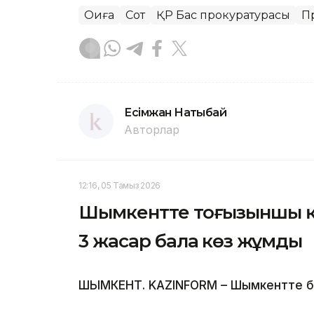
Оқиға
Сот
ҚР Бас прокуратурасы
П
Есімжан Нақтыбай
Авторлар
12:16, 05 Тамыз 2026
Шымкентте тоғызыншы қа
3 жасар бала көз жұмды
ШЫМКЕНТ. KAZINFORM – Шымкентте бүлд