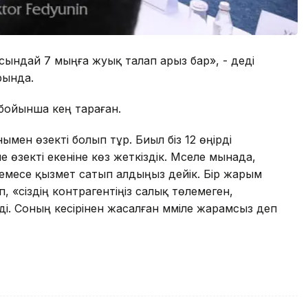
осындай 7 мыңға жуық талап арыз бар», - деді
рында.
бойынша кең тараған.
ымен өзекті болып тұр. Биыл біз 12 өңірді
 өзекті екеніне көз жеткіздік. Мәселе мынада,
р немесе қызмет сатып алдыңыз дейік. Бір жарым
п, «сіздің контрагентіңіз салық төлемеген,
ді. Соның кесірінен жасалған мәміле жарамсыз деп