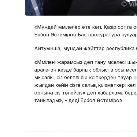
«Мұндай мәмілелер өте көп. Қазір сотта 
Ербол Өстеміров Бас прокуратура кулуа
Айтуынша, мұндай жайттар республика 
«Мәмілені жарамсыз деп тану мәселесі шын
аралаған кезде барлық облыста осы мәселе
мысалы, сіз белгілі бір кәсіпкерден тауа
жылдан кейін сізге салық қызметкері келі
орнына сіз төлейсіз» деп хабарлама бере
танылады», - деді Ербол Өстеміров.