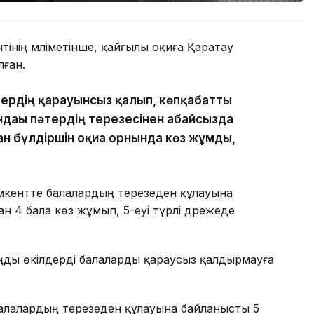
нің мәліметінше, қайғылы оқиға Қаратау
ған.
тердің қарауынсыз қалып, көпқабатты
ндағы пәтердің терезесінен абайсызда
ан бүлдіршін оқиға орнында көз жұмды,
кентте балалардың терезеден құлауына
н 4 бала көз жұмып, 5-еуі түрлі дәрежеде
аңды өкілдерді балаларды қараусыз қалдырмауға
алалардың терезеден құлауына байланысты 5