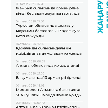
05 тамыз 2026, 02:45
Жамбыл облысында орман өртіне
кінәлі бес адам жауапқа тартылды
04 тамыз 2026, 15:50
Түркістан облысында шомылу
маусымы басталғалы 17 адам суға
кетіп көз жұмды
04 тамыз 2026, 15:05
Қарағанды облысындағы екі
өндірістік апаттан үш адам көз жұмды
04 тамыз 2026, 00:05
Алматы облысында қоқыс өртенді
03 тамыз 2026, 21:00
Ел аумағында 13 орман өрті тіркелді
03 тамыз 2026, 18:03
Мединеден Алматыға бағыт алған
SCAT ұшағы Оманда шұғыл қонды
03 тамыз 2026, 02:20
Апта ішінде 30 орман өрті тіркелді –