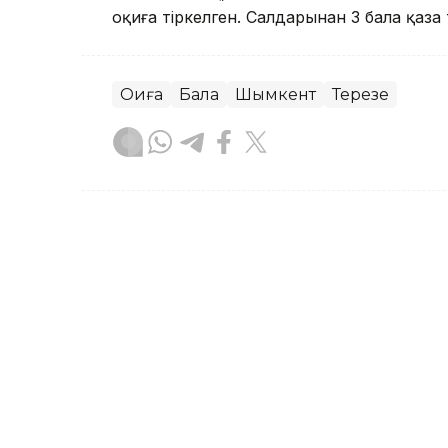
оқиға тіркелген. Салдарынан 3 бала қаза 
Оқиға
Бала
Шымкент
Терезе
Сәбит Тастанбек
Авторлар
10:49, 05 Тамыз 2026
Тойдағы шулы видео: тіл
адамның үстінен қылмыс