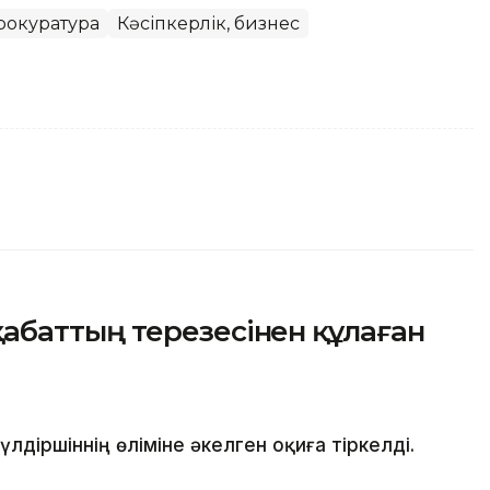
рокуратура
Кәсіпкерлік, бизнес
баттың терезесінен құлаған
іршіннің өліміне әкелген оқиға тіркелді.