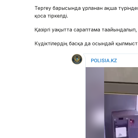
Тергеу барысында ұрланған ақша түрінде
қоса тіркелді.
Қазіргі уақытта сараптама тағайындалып
Күдіктілердің басқа да осындай қылмыста