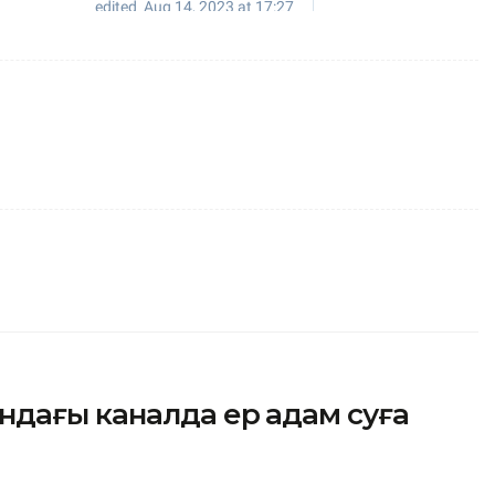
ндағы каналда ер адам суға