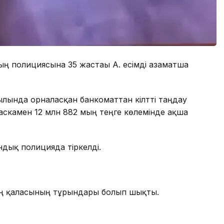
ың полициясына 35 жастағы А. есімді азаматша
ылында орналасқан банкоматтан кілтті таңдау
аскамен 12 млн 882 мың теңге көлемінде ақша
ндық полицияда тіркелді.
ең қаласының тұрғындары болып шықты.