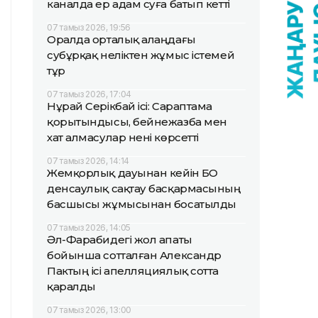
каналда ер адам суға батып кетті
07 тамыз 2026, 19:56
Оралда орталық алаңдағы
субұрқақ неліктен жұмыс істемей
тұр
07 тамыз 2026, 17:04
Нұрай Серікбай ісі: Сараптама
қорытындысы, бейнежазба мен
хат алмасулар нені көрсетті
07 тамыз 2026, 14:14
Жемқорлық дауынан кейін БҚО
денсаулық сақтау басқармасының
басшысы жұмысынан босатылды
07 тамыз 2026, 14:05
Әл-Фарабидегі жол апаты
бойынша сотталған Александр
Пактың ісі апелляциялық сотта
қаралды
07 тамыз 2026, 13:00