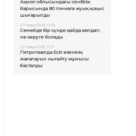
Ақмол облысындағы сенбілік
барысында 80 тоннаға жуық қоқыс
шығарылды
07 тамыз 2026, 12:52
Семейде бір күнде қайда аялдап,
не көруге болады
07 тамыз 2026, 11:17
Петропавлда Есіл өзенінің
жағалауын нығайту жұмысы
басталды