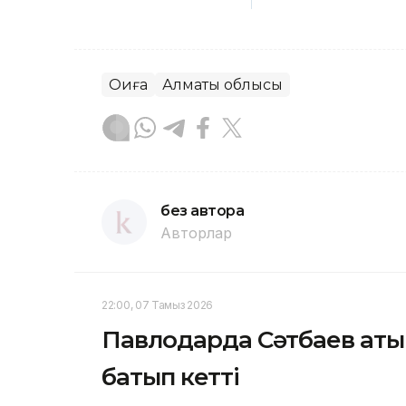
Оқиға
Алматы облысы
без автора
Авторлар
22:00, 07 Тамыз 2026
Павлодарда Сәтбаев аты
батып кетті