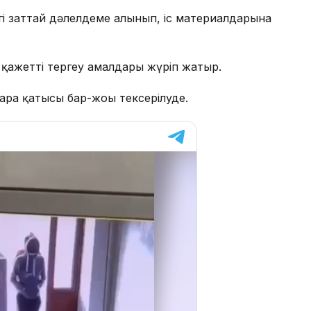
гі заттай дәлелдеме алынып, іс материалдарына
, қажетті тергеу амалдары жүріп жатыр.
рға қатысы бар-жоғы тексерілуде.