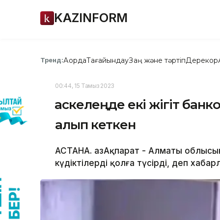
KAZINFORM
Ақорда
Тағайындау
Заң және тәртіп
Дерекқор
Тренд:
00:44, 15 Тамыз 2023
Қаскелеңде екі жігіт банк
алып кеткен
АСТАНА. ҚазАқпарат - Алматы облысы
күдіктілерді қолға түсірді, деп хаба