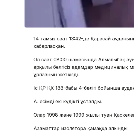
14 тамыз сағат 13:42-де Қарасай ауданын
хабарласқан.
Ол сағат 08:00 шамасында Алмалыбақ ау
арқылы белгісіз адамдар медициналық м
ұрлағанын жеткізді.
Іс ҚР ҚК 188-бабы 4-бөлігі бойынша ауда
А. есімді екі күдікті ұсталды.
Олар 1998 және 1999 жылы туған Қаскел
Азаматтар изоляторға қамаққа алынды.