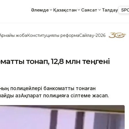
Әлемде
Қазақстан
Саясат
Талдау
SP
Арнайы жоба
Конституциялық реформа
Сайлау-2026
оматты тонап, 12,8 млн теңгені
ның полицейлері банкоматты тонаған
рлайды ҚазАқпарат полицияға сілтеме жасап.