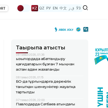
KZ
QZ
РУ
EN
中文
ق ز
ЎЗ
ORT
Тақырыпқа қатысты
08 тамыз 2026, 01:36
Қызылордада абаттандыру
қағидаларын бұзған 7 мыңнан
астам адам жазаланды
08 тамыз 2026, 01:15
БҚО-да тұрғындарға дөрекілік
танытқан шенеуніктер жауапқа
тартылды
07 тамыз 2026, 22:00
Павлодарда Сәтбаев атындағы