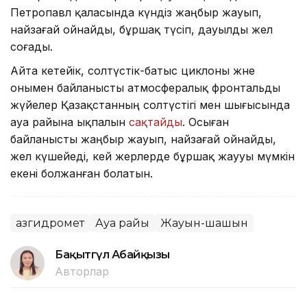
Петропавл қаласында күндіз жаңбыр жауып,
найзағай ойнайды, бұршақ түсіп, дауылды жел
соғады.
Айта кетейік, солтүстік-батыс циклоны және
онымен байланысты атмосфералық фронтальды
жүйелер Қазақстанның солтүстігі мен шығысында
ауа райына ықпалын
сақтайды
. Осыған
байланысты жаңбыр жауып, найзағай ойнайды,
жел күшейеді, кей жерлерде бұршақ жаууы мүмкін
екені болжанған болатын.
Қазгидромет
Ауа райы
Жауын-шашын
Бақытгүл Абайқызы
Авторлар