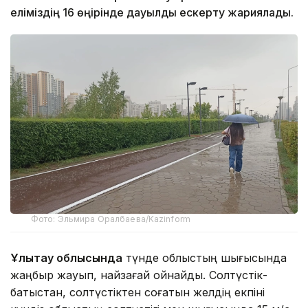
еліміздің 16 өңірінде дауылды ескерту жариялады.
Фото: Эльмира Оралбаева/Kazinform
Ұлытау облысында
түнде облыстың шығысында
жаңбыр жауып, найзағай ойнайды. Солтүстік-
батыстан, солтүстіктен соғатын желдің екпіні