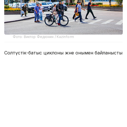
Фото: Виктор Федюнин / Kazinform
Солтүстік-батыс циклоны және онымен байланысты
атмосфералық фронтальды жүйелер Қазақстанның
солтүстігі мен шығысында ауа райына ықпалын
сақтайды. Осыған байланысты жаңбыр жауып,
найзағай ойнайды, жел күшейеді, кей жерлерде
бұршақ жаууы мүмкін.
Солтүстік өңірлерде ауа температурасы жайлы
деңгейде сақталады: күндіз ауа температурасы
22–27°С болады.
Ал батыс және оңтүстік өңірлердің тұрғындарын