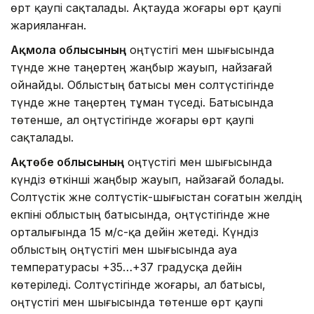
өрт қаупі сақталады. Ақтауда жоғары өрт қаупі
жарияланған.
Ақмола облысының
оңтүстігі мен шығысында
түнде және таңертең жаңбыр жауып, найзағай
ойнайды. Облыстың батысы мен солтүстігінде
түнде және таңертең тұман түседі. Батысында
төтенше, ал оңтүстігінде жоғары өрт қаупі
сақталады.
Ақтөбе облысының
оңтүстігі мен шығысында
күндіз өткінші жаңбыр жауып, найзағай болады.
Солтүстік және солтүстік-шығыстан соғатын желдің
екпіні облыстың батысында, оңтүстігінде және
орталығында 15 м/с-қа дейін жетеді. Күндіз
облыстың оңтүстігі мен шығысында ауа
температурасы +35…+37 градусқа дейін
көтеріледі. Солтүстігінде жоғары, ал батысы,
оңтүстігі мен шығысында төтенше өрт қаупі