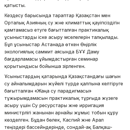
қатысты.
Кездесу барысында тараптар Қазақстан мен
Орталық Азияның су және климаттық қауіпсіздігін
қамтамасыз етуге бағытталған практикалық
ұсыныстарды іске асыру мәселелерін талқылады.
Бұл ұсыныстар Астанада өткен Өңірлік
экологиялық саммит аясында БҰҰ Даму
бағдарламасы ұйымдастырған семинар
қорытындысы бойынша әзірленген.
Ұсыныстардың қатарында Қазақстандағы шағын
су айналымдарын жүйелі түрде қалпына келтіруге
бағытталған «Жаңа су парадигмасы»
тұжырымдамасын практикалық тұрғыда жүзеге
асыру үшін Су ресурстары және ирригация
министрлігі жанынан арнайы жұмыс тобын құру
көзделген. Бұдан бөлек, Каспий және Арал
теңіздері бассейндерінде, сондай-ақ Балқаш-