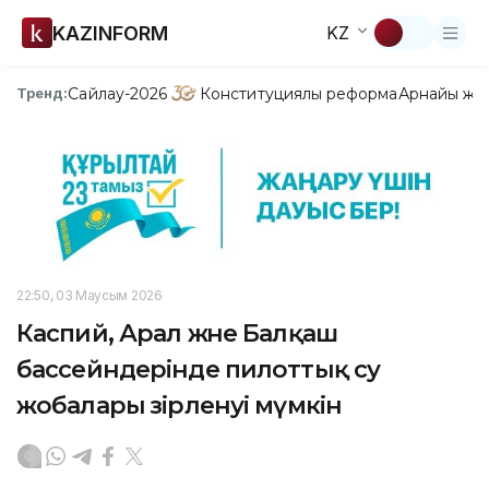
KAZINFORM
KZ
Сайлау-2026
Конституциялық реформа
Арнайы жо
Тренд:
22:50, 03 Маусым 2026
Каспий, Арал және Балқаш
бассейндерінде пилоттық су
жобалары әзірленуі мүмкін