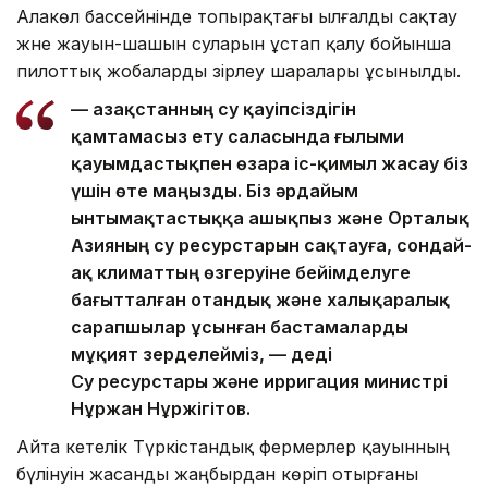
Алакөл бассейнінде топырақтағы ылғалды сақтау
және жауын-шашын суларын ұстап қалу бойынша
пилоттық жобаларды әзірлеу шаралары ұсынылды.
— Қазақстанның су қауіпсіздігін
қамтамасыз ету саласында ғылыми
қауымдастықпен өзара іс-қимыл жасау біз
үшін өте маңызды. Біз әрдайым
ынтымақтастыққа ашықпыз және Орталық
Азияның су ресурстарын сақтауға, сондай-
ақ климаттың өзгеруіне бейімделуге
бағытталған отандық және халықаралық
сарапшылар ұсынған бастамаларды
мұқият зерделейміз, — деді
Су ресурстары және ирригация министрі
Нұржан Нұржігітов.
Айта кетелік Түркістандық фермерлер қауынның
бүлінуін жасанды жаңбырдан көріп отырғаны