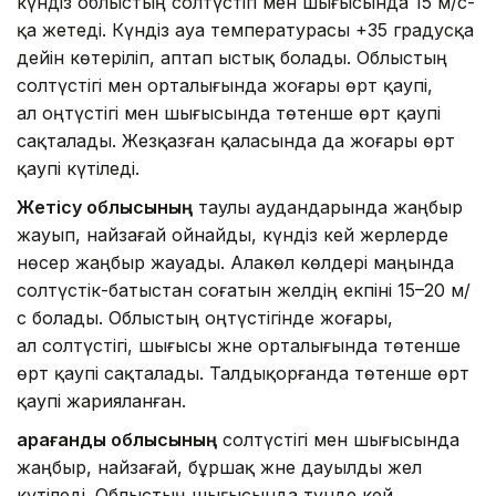
күндіз облыстың солтүстігі мен шығысында 15 м/с-
қа жетеді. Күндіз ауа температурасы +35 градусқа
дейін көтеріліп, аптап ыстық болады. Облыстың
солтүстігі мен орталығында жоғары өрт қаупі,
ал оңтүстігі мен шығысында төтенше өрт қаупі
сақталады. Жезқазған қаласында да жоғары өрт
қаупі күтіледі.
Жетісу облысының
таулы аудандарында жаңбыр
жауып, найзағай ойнайды, күндіз кей жерлерде
нөсер жаңбыр жауады. Алакөл көлдері маңында
солтүстік-батыстан соғатын желдің екпіні 15–20 м/
с болады. Облыстың оңтүстігінде жоғары,
ал солтүстігі, шығысы және орталығында төтенше
өрт қаупі сақталады. Талдықорғанда төтенше өрт
қаупі жарияланған.
Қарағанды облысының
солтүстігі мен шығысында
жаңбыр, найзағай, бұршақ және дауылды жел
күтіледі. Облыстың шығысында түнде кей