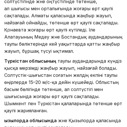
солтүстігінде және оңтүстігінде төтенше,
ал шығысы мен орталығында жоғары өрт қаупі
сақталады. Алматы қаласында жаңбыр жауып,
найзағай ойнайды, төтенше өрт қаупі сақталады.
Қонаевта жоғары өрт қаупі күтіледі. Іле
Алатауының Медеу және Бостандық аудандарының
таулы бөліктерінде кей уақыттарда қатты жаңбыр
жауып, бұршақ түсуі ықтимал.
Түркістан облысының
таулы аудандарында күндіз
қысқа мерзімді жаңбыр жауып, найзағай болады.
Солтүстік-шығыстан соғатын желдің екпіні таулы
өңірлерде 15–20 м/с-қа дейін күшейеді. Облыстың
басым бөлігінде төтенше, ал солтүстігі мен
шығысында жоғары өрт қаупі сақталады.
Шымкент пен Түркістан қалаларында төтенше өрт
қаупі жарияланған.
Қызылорда облысында
және Қызылорда қаласында