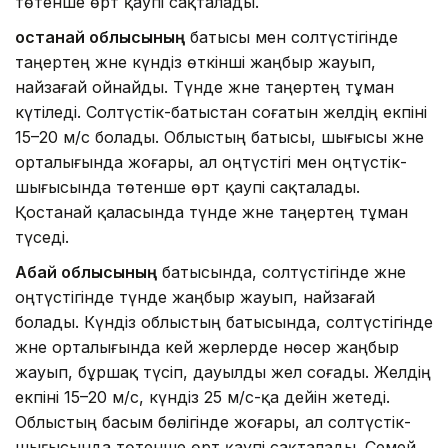
төтенше өрт қаупі сақталады.
Қостанай облысының
батысы мен солтүстігінде
таңертең және күндіз өткінші жаңбыр жауып,
найзағай ойнайды. Түнде және таңертең тұман
күтіледі. Солтүстік-батыстан соғатын желдің екпіні
15–20 м/с болады. Облыстың батысы, шығысы және
орталығында жоғары, ал оңтүстігі мен оңтүстік-
шығысында төтенше өрт қаупі сақталады.
Қостанай қаласында түнде және таңертең тұман
түседі.
Абай облысының
батысында, солтүстігінде және
оңтүстігінде түнде жаңбыр жауып, найзағай
болады. Күндіз облыстың батысында, солтүстігінде
және орталығында кей жерлерде нөсер жаңбыр
жауып, бұршақ түсіп, дауылды жел соғады. Желдің
екпіні 15–20 м/с, күндіз 25 м/с-қа дейін жетеді.
Облыстың басым бөлігінде жоғары, ал солтүстік-
шығысында төтенше өрт қаупі сақталады. Семей