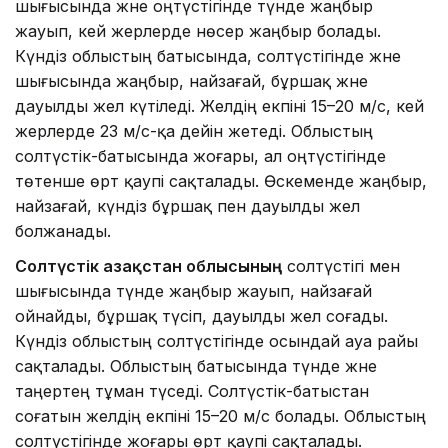
шығысында және оңтүстігінде түнде жаңбыр
жауып, кей жерлерде нөсер жаңбыр болады.
Күндіз облыстың батысында, солтүстігінде және
шығысында жаңбыр, найзағай, бұршақ және
дауылды жел күтіледі. Желдің екпіні 15–20 м/с, кей
жерлерде 23 м/с-қа дейін жетеді. Облыстың
солтүстік-батысында жоғары, ал оңтүстігінде
төтенше өрт қаупі сақталады. Өскеменде жаңбыр,
найзағай, күндіз бұршақ пен дауылды жел
болжанады.
Солтүстік Қазақстан облысының
солтүстігі мен
шығысында түнде жаңбыр жауып, найзағай
ойнайды, бұршақ түсіп, дауылды жел соғады.
Күндіз облыстың солтүстігінде осындай ауа райы
сақталады. Облыстың батысында түнде және
таңертең тұман түседі. Солтүстік-батыстан
соғатын желдің екпіні 15–20 м/с болады. Облыстың
солтүстігінде жоғары өрт қаупі сақталады.