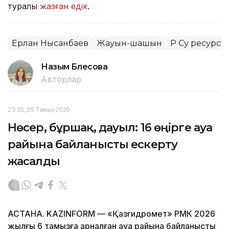
туралы
жазған едік
.
Ерлан Нысанбаев
Жауын-шашын
ҚР Су ресурс
Назым Бөлесова
Авторлар
23:35, 05 Тамыз 2026
Нөсер, бұршақ, дауыл: 16 өңірге ауа
райына байланысты ескерту
жасалды
АСТАНА. KAZINFORM — «Қазгидромет» РМК 2026
жылғы 6 тамызға арналған ауа райына байланысты