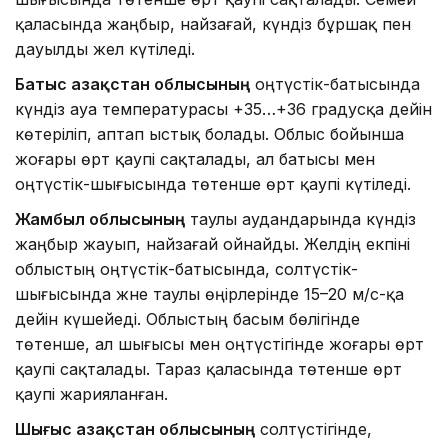
қаласында жаңбыр, найзағай, күндіз бұршақ пен
дауылды жел күтіледі.
Батыс Қазақстан облысының
оңтүстік-батысында
күндіз ауа температурасы +35…+36 градусқа дейін
көтеріліп, аптап ыстық болады. Облыс бойынша
жоғары өрт қаупі сақталады, ал батысы мен
оңтүстік-шығысында төтенше өрт қаупі күтіледі.
Жамбыл облысының
таулы аудандарында күндіз
жаңбыр жауып, найзағай ойнайды. Желдің екпіні
облыстың оңтүстік-батысында, солтүстік-
шығысында және таулы өңірлерінде 15–20 м/с-қа
дейін күшейеді. Облыстың басым бөлігінде
төтенше, ал шығысы мен оңтүстігінде жоғары өрт
қаупі сақталады. Тараз қаласында төтенше өрт
қаупі жарияланған.
Шығыс Қазақстан облысының
солтүстігінде,