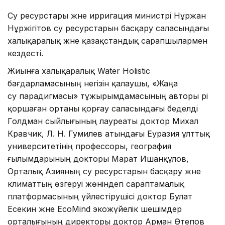
Су ресурстары және ирригация министрі Нұржан
Нұржігітов су ресурстарын басқару саласындағы
халықаралық және қазақстандық сарапшылармен
кездесті.
Жиынға халықаралық Water Holistic
бағдарламасының негізін қалаушы, «Жаңа
су парадигмасы» тұжырымдамасының авторы әрі
қоршаған ортаны қорғау саласындағы беделді
Голдман сыйлығының лауреаты доктор Михал
Кравчик, Л. Н. Гумилев атындағы Еуразия ұлттық
университетінің профессоры, география
ғылымдарының докторы Марат Ишанқұлов,
Орталық Азияның су ресурстарын басқару және
климаттың өзгеруі жөніндегі сараптамалық
платформасының үйлестірушісі доктор Булат
Есекин және EcoMind экожүйелік шешімдер
орталығының директоры доктор Арман Өтепов