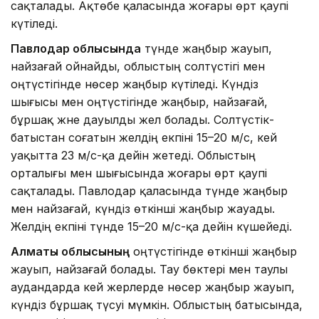
сақталады. Ақтөбе қаласында жоғары өрт қаупі
күтіледі.
Павлодар облысында
түнде жаңбыр жауып,
найзағай ойнайды, облыстың солтүстігі мен
оңтүстігінде нөсер жаңбыр күтіледі. Күндіз
шығысы мен оңтүстігінде жаңбыр, найзағай,
бұршақ және дауылды жел болады. Солтүстік-
батыстан соғатын желдің екпіні 15–20 м/с, кей
уақытта 23 м/с-қа дейін жетеді. Облыстың
орталығы мен шығысында жоғары өрт қаупі
сақталады. Павлодар қаласында түнде жаңбыр
мен найзағай, күндіз өткінші жаңбыр жауады.
Желдің екпіні түнде 15–20 м/с-қа дейін күшейеді.
Алматы облысының
оңтүстігінде өткінші жаңбыр
жауып, найзағай болады. Тау бөктері мен таулы
аудандарда кей жерлерде нөсер жаңбыр жауып,
күндіз бұршақ түсуі мүмкін. Облыстың батысында,