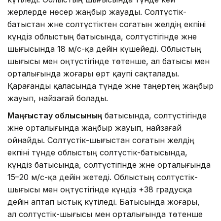
жерлерде нөсер жаңбыр жауады. Солтүстік-
батыстан және солтүстіктен соғатын желдің екпіні
күндіз облыстың батысында, солтүстігінде және
шығысында 18 м/с-қа дейін күшейеді. Облыстың
шығысы мен оңтүстігінде төтенше, ал батысы мен
орталығында жоғары өрт қаупі сақталады.
Қарағанды қаласында түнде және таңертең жаңбыр
жауып, найзағай болады.
Маңғыстау облысының
батысында, солтүстігінде
және орталығында жаңбыр жауып, найзағай
ойнайды. Солтүстік-шығыстан соғатын желдің
екпіні түнде облыстың солтүстік-батысында,
күндіз батысында, солтүстігінде және орталығында
15–20 м/с-қа дейін жетеді. Облыстың солтүстік-
шығысы мен оңтүстігінде күндіз +38 градусқа
дейін аптап ыстық күтіледі. Батысында жоғары,
ал солтүстік-шығысы мен орталығында төтенше