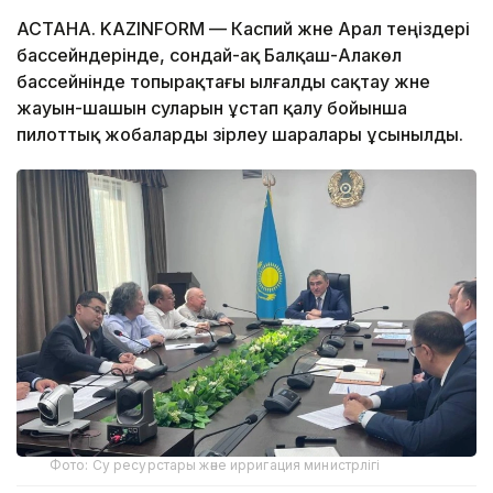
АСТАНА. KAZINFORM — Каспий және Арал теңіздері
бассейндерінде, сондай-ақ Балқаш-Алакөл
бассейнінде топырақтағы ылғалды сақтау және
жауын-шашын суларын ұстап қалу бойынша
пилоттық жобаларды әзірлеу шаралары ұсынылды.
Фото: Су ресурстары және ирригация министрлігі