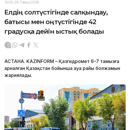
15:00, 05 Тамыз 2026
Елдің солтүстігінде салқындау,
батысы мен оңтүстігінде 42
градусқа дейін ыстық болады
АСТАНА. KAZINFORM – Қазгидромет 6–7 тамызға
арналған Қазақстан бойынша ауа райы болжамын
жариялады.