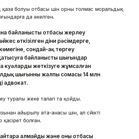
 қаза болуы отбасы үшін орны толмас моральдық
ығындарға да әкелген.
уына байланысты отбасы жерлеу
әйкес өткізілген діни рәсімдерге,
 көмегіне, сондай-ақ тергеу
 қатысуға байланысты шығындар
ша куәларды жеткізуге жұмсалған
лдық шығынның жалпы сомасы 14 млн
ді адвокат.
еу туралы жеке талап та қойды.
нан айырылу ата-анасы үшін, ал сүйікті
 қасірет болған.
айтара алмайды және оның отбасы