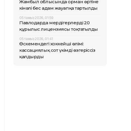
Жамбыл облысында орман өртіне
кінәлі бес адам жауапқа тартылды
05 тамыз 2026, 01:59
Павлодарда мердігерлердің 20
құрылыс лицензиясы тоқтатылды
05 тамыз 2026, 01:41
Өскемендегі хоккейші өлімі:
кассациялық сот үкімді өзгеріссіз
қалдырды