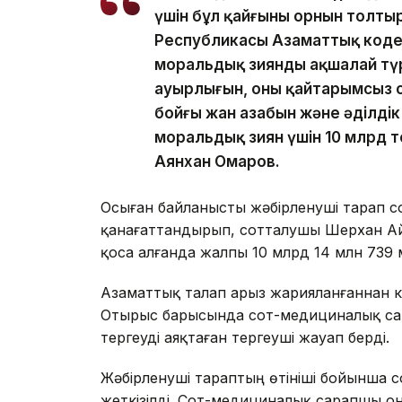
үшін бұл қайғының орнын толты
Республикасы Азаматтық кодек
моральдық зиянды ақшалай тү
ауырлығын, оның қайтарымсыз с
бойғы жан азабын және әділді
моральдық зиян үшін 10 млрд те
Аянхан Омаров.
Осыған байланысты жәбірленуші тарап с
қанағаттандырып, сотталушы Шерхан А
қоса алғанда жалпы 10 млрд 14 млн 739 м
Азаматтық талап арыз жарияланғаннан к
Отырыс барысында сот-медициналық са
тергеуді аяқтаған тергеуші жауап берді.
Жәбірленуші тараптың өтініші бойынша 
жеткізілді. Сот-медициналық сарапшы он