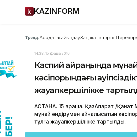
KAZINFORM
Ақорда
Тағайындау
Заң және тәртіп
Дерекқор
Тренд:
14:38, 15 Қараша 2010
Каспий қайраңында мұна
кәсіпорындағы қауіпсізді
жауапкершілікке тартылд
АСТАНА. 15 қараша. ҚазАқпарат /Қанат 
мұнай өндірумен айналысатын кәсіпор
тұлға жауапкершілікке тартылды.