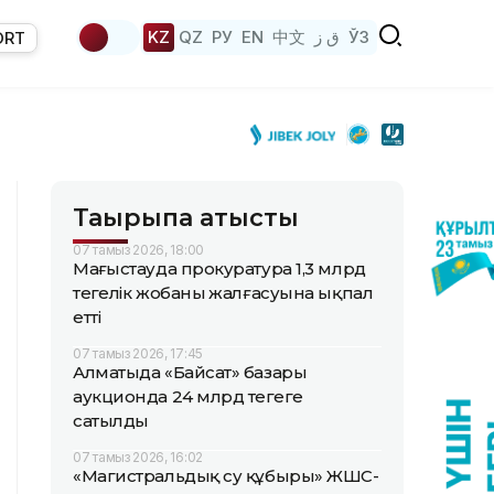
KZ
QZ
РУ
EN
中文
ق ز
ЎЗ
ORT
Тақырыпқа қатысты
07 тамыз 2026, 18:00
Маңғыстауда прокуратура 1,3 млрд
теңгелік жобаның жалғасуына ықпал
етті
07 тамыз 2026, 17:45
Алматыда «Байсат» базары
аукционда 24 млрд теңгеге
сатылды
07 тамыз 2026, 16:02
«Магистральдық су құбыры» ЖШС-