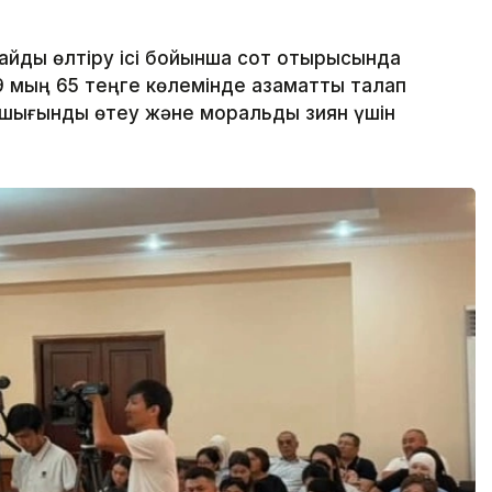
йды өлтіру ісі бойынша сот отырысында
9 мың 65 теңге көлемінде азаматтық талап
 шығынды өтеу және моральдық зиян үшін