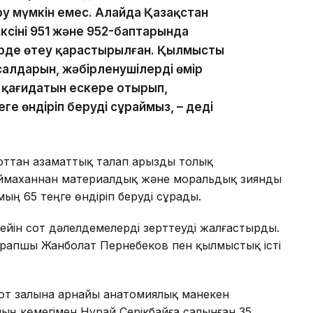
ру мүмкін емес. Алайда Қазақстан
сінің 951 және 952-баптарында
рде өтеу қарастырылған. Қылмыстың
алдарын, жәбірленушілердің өмір
к қағидатын ескере отырып,
ңге өндіріп беруді сұраймыз, – деді
оттан азаматтық талап арызды толық
ймаханнан материалдық және моральдық зиянды
ың 65 теңге өндіріп беруді сұрады.
ейін сот дәлелдемелерді зерттеуді жалғастырды.
рапшы Жанболат Пернебеков пен қылмыстық істі
сот залына арнайы анатомиялық манекен
ың көмегімен Нұрай Серікбайға салынған 35