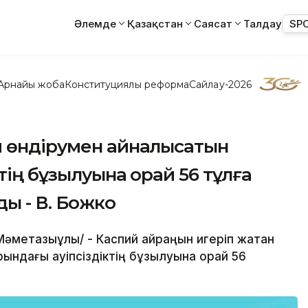
Әлемде
Қазақстан
Саясат
Талдау
SP
Арнайы жоба
Конституциялық реформа
Сайлау-2026
й өндірумен айналысатын
ктің бұзылуына орай 56 тұлға
ы - В. Божко
Мәметқазыұлы/ - Каспий қайраңын игеріп жатқан
ындағы қауіпсіздіктің бұзылуына орай 56