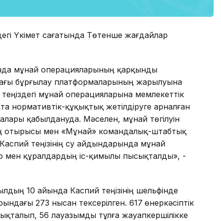
ндегі Үкімет сағатында Төтенше жағдайлар
рында мұнай операцияларының қарқынды
ындағы бұрғылау платформаларының жарылуына
 теңіздегі мұнай операцияларына мемлекеттік
та нормативтік-құқықтық жетілдіруге арналған
лары қабылдануда. Мәселен, мұнай төгілуін
ың отырысы мен «Мұнай» командалық-штабтық
 Каспий теңізінің су айдындарында мұнай
тер мен құралдардың іс-қимылы пысықталды», -
лдың 10 айында Каспий теңізінің шельфінде
ындағы 273 нысан тексерілген. 617
өнеркәсіптік
нықталып, 56 лауазымды тұлға жауапкершілікке