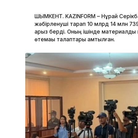
ШЫМКЕНТ. KAZINFORM – Нұрай Серікба
жәбірленуші тарап 10 млрд 14 млн 73
арыз берді. Оның ішінде материалдық
өтемақы талаптары қамтылған.