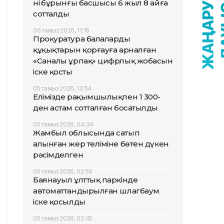
нің бұрынғы басшысы 6 жыл 8 айға
сотталды
06 тамыз 2026, 11:16
Прокуратура балалардың
құқықтарын қорғауға арналған
«Саналы ұрпақ» цифрлық жобасын
іске қосты
05 тамыз 2026, 13:54
Елімізде рақымшылықпен 1 300-
ден астам сотталған босатылды
05 тамыз 2026, 04:34
Жамбыл облысында сатып
алынған жер теліміне бөтен дүкен
рәсімделген
05 тамыз 2026, 02:59
Баянауыл ұлттық паркінде
автоматтандырылған шлагбаум
іске қосылды
05 тамыз 2026, 02:45