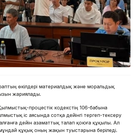
раптың өкілдері материалдық және моральдық
ызын жариялады.
ылмыстық-процестік кодекстің 106-бабына
ылмыстық іс аясында сотқа дейінгі тергеп-тексеру
талғанға дейін азаматтық талап қоюға құқылы. Ал
мұндай құқық оның жақын туыстарына беріледі.