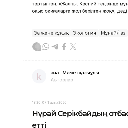
тартылған. «Жалпы, Каспий теңізінде мұн
оқыс оқиғаларға жол берілген жоқ», деді
Заң және құқық
Экология
Мұнай/газ
Қанат Мәметқазыұлы
Авторлар
18:20, 07 Тамыз 2026
Нұрай Серікбайдың отбас
етті