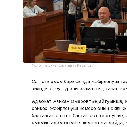
Фото: Татьяна Корякина / Kazinform
Сот отырысы барысында жәбірленуші та
зиянды өтеу туралы азаматтық талап ар
Адвокат Аянхан Омаровтың айтуынша, Қ
сәйкес, жәбірленуші немесе оның өкілі қ
басталған сәттен бастап сот тергеуі аяқ
қылмыс адам өліміне әкелген жағдайда, 