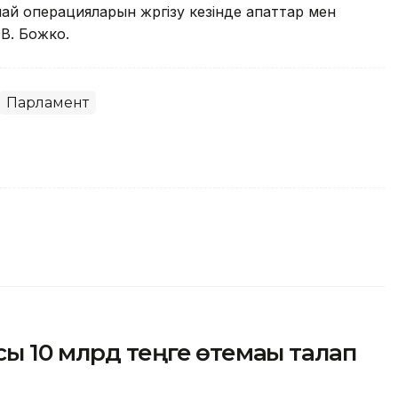
ай операцияларын жүргізу кезінде апаттар мен
 В. Божко.
Парламент
ы 10 млрд теңге өтемақы талап