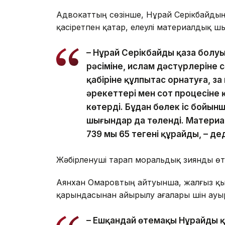
Адвокаттың сөзінше, Нұрай Серікбайдың
қасіретпен қатар, елеулі материалдық ш
– Нұрай Серікбайдың қаза бол
рәсіміне, ислам дәстүрлеріне с
қабіріне құлпытас орнатуға, заң
әрекеттері мен сот процесіне
көтерді. Бұдан бөлек іс бойын
шығындар да төленді. Материа
739 мың 65 теңгені құрайды, – де
Жәбірленуші тарап моральдық зиянды өт
Аянхан Омаровтың айтуынша, жалғыз қызы
қарындасынан айырылу ағалары үшін ауыр
– Ешқандай өтемақы Нұрайды қ