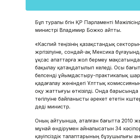
Бұл туралы бүгін ҚР Парламенті Мәжілісі
министрі Владимир Божко айтты.
«Каспий теңізінің қазақстандық секто
жүргізілуіне, сондай-ақ Мексика бұғау
ұқсас апаттарға жол бермеу мақсатында
бақылау қатаңдатылып келеді. Осы бағыт
белсенді ұйымдастыру-практикалық шара
қадағалау жөніндегі Ұлттық комиссиян
оқу жаттығуы өткізілді. Онда барысында
төгілуіне байланысты әрекет ететін күш
деді министр.
Оның айтуынша, аталған бағытта 2010 жы
мұнай өндірумен айналысатын 34 кәсіпор
қауіпсіздік талаптарының бұзушылығы а