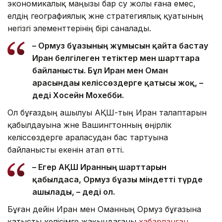
экономикалық маңызы бар су жолы ғана емес,
елдің географиялық және стратегиялық қуатының
негізгі элементтерінің бірі саналады.
– Ормуз бұғазының жұмысын қайта бастау
Иран белгілеген тетіктер мен шарттарға
байланысты. Бұл Иран мен Оман
арасындағы келіссөздерге қатысы жоқ, –
деді Хосейн Мохебби.
Ол бұғаздың ашылуы АҚШ-тың Иран талаптарын
қабылдауына және Вашингтонның өңірлік
келіссөздерге араласудан бас тартуына
байланысты екенін атап өтті.
– Егер АҚШ Иранның шарттарын
қабылдаса, Ормуз бұғазы міндетті түрде
ашылады, – деді ол.
Бұған дейін Иран мен Оманның Ормуз бұғазына
қатысты келісімге жақындағаны
хабарланған
.