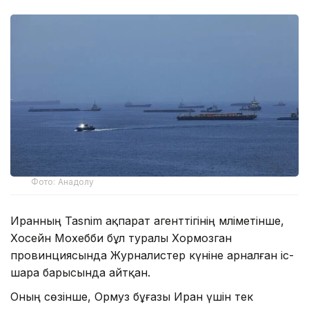
Фото: Анадолу
Иранның Tasnim ақпарат агенттігінің мәліметінше,
Хосейн Мохебби бұл туралы Хормозган
провинциясында Журналистер күніне арналған іс-
шара барысында айтқан.
Оның сөзінше, Ормуз бұғазы Иран үшін тек