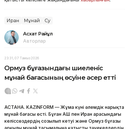
Иран
Мұнай
Су
Асхат Райқұл
Авторлар
23:31, 07 Тамыз 2026
Ормуз бұғазындағы шиеленіс
мұнай бағасының өсуіне әсер етті
АСТАНА. KAZINFORM — Жұма күні әлемдік нарықта
мұнай бағасы өсті. Бұған АҚШ пен Иран арасындағы
келіссөздердің созылып кетуі және Ормуз бұғазы
арқылы мұнай тасымалына қатысты тәуекелдердің