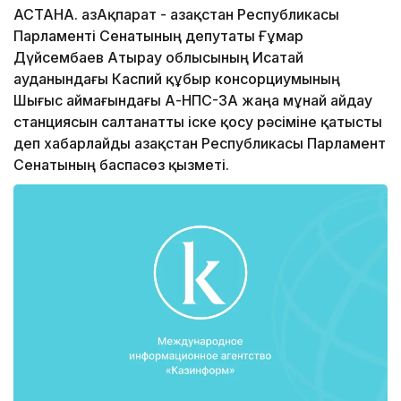
АСТАНА. ҚазАқпарат - Қазақстан Республикасы
Парламенті Сенатының депутаты Ғұмар
Дүйсембаев Атырау облысының Исатай
ауданындағы Каспий құбыр консорциумының
Шығыс аймағындағы А-НПС-3А жаңа мұнай айдау
станциясын салтанатты іске қосу рәсіміне қатысты
деп хабарлайды Қазақстан Республикасы Парламент
Сенатының баспасөз қызметі.