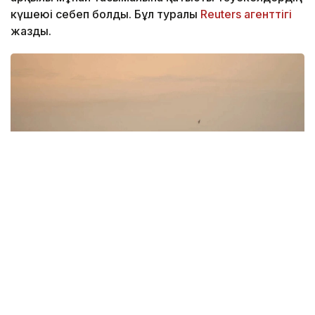
күшеюі себеп болды. Бұл туралы
Reuters агенттігі
жазды.
Фото: Fars news
Brent маркалы мұнайдың бағасы 84 цент өсіп,
барреліне 83,33 долларға жетті. Ал WTI маркалы