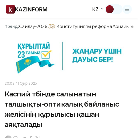
KAZINFORM
KZ
Сайлау-2026
Конституциялық реформа
Арнайы жо
Тренд:
20:02, 11 Сәуір 2025
Каспий түбінде салынатын
талшықты-оптикалық байланыс
желісінің құрылысы қашан
аяқталады