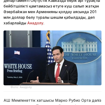
департаменті Оңтүстік Кавказда берік әрі тұрақты
бейбітшілікті қамтамасыз етуге күш салып жатқан
Әзербайжан мен Арменияны қолдау аясында 201
млн доллар бөлу туралы шешім қабылдады, деп
хабарлайды
Анадолу
.
Фото: Анадолу
АҚШ Мемлекеттік хатшысы Марко Рубио Орта дәліз