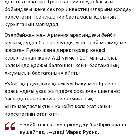
деп те аталатын Транскаспий сауда бағыты
бойындағы жеке сектор инвестицияларына қолдау
көрсететін Транскаспий бастамасы қорының
құрылғанын мәлімдеді.
Әзербайжан мен Армения арасындағы бейбіт
келісімдердің бірінші жылдығына орай мәлімдеме
жасаған Рубио жаңа директорлар кеңесі
құрылғаннан және АҚШ үкіметі 201 млн доллар
көлемінде қаржы бөлгеннен кейін бастаманың
«жұмысын бастағанын» айтты.
Рубио қордың іске қосылуы Баку мен Ереван
арасындағы ұзақ жылдарға созылған шиеленіс
бәсеңдегеннен кейін экономикалық
ынтымақтастықтың кеңейіп келе жатқанын
көрсететінін атап өтті.
– Бейбітшілік пен өркендеу бір-бірін өзара
күшейтеді, – деді Марко Рубио.