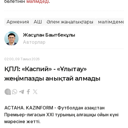
бөлетінін
мәлімдеді
.
Армения
АҚШ
Әлем жаңалықтары
мәлімдеме
Жасұлан Бақытбекұлы
Авторлар
02:00, 09 Тамыз 2026
ҚПЛ: «Каспий» - «Ұлытау»
жеңімпазды анықтай алмады
АСТАНА. KAZINFORM - Футболдан Қазақстан
Премьер-лигасын ХХІ турының алғашқы ойын күні
мәресіне жетті.