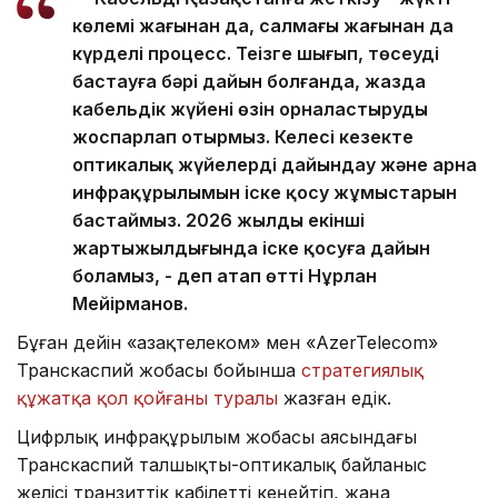
көлемі жағынан да, салмағы жағынан да
күрделі процесс. Теңізге шығып, төсеуді
бастауға бәрі дайын болғанда, жазда
кабельдік жүйенің өзін орналастыруды
жоспарлап отырмыз. Келесі кезекте
оптикалық жүйелерді дайындау және арна
инфрақұрылымын іске қосу жұмыстарын
бастаймыз. 2026 жылдың екінші
жартыжылдығында іске қосуға дайын
боламыз, - деп атап өтті Нұрлан
Мейірманов.
Бұған дейін «Қазақтелеком» мен «AzerTelecom»
Транскаспий жобасы бойынша
стратегиялық
құжатқа қол қойғаны туралы
жазған едік.
Цифрлық инфрақұрылым жобасы аясындағы
Транскаспий талшықты-оптикалық байланыс
желісі транзиттік қабілетті кеңейтіп, жаңа