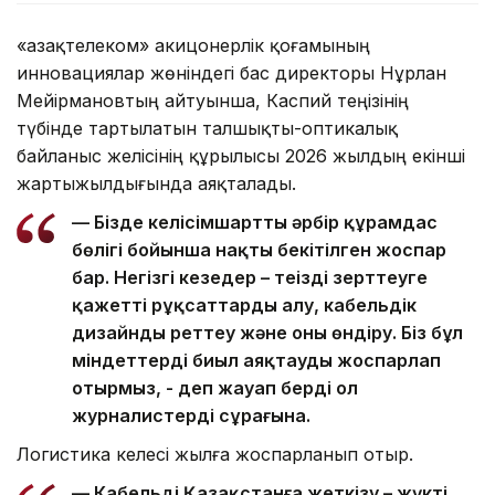
«Қазақтелеком» акицонерлік қоғамының
инновациялар жөніндегі бас директоры Нұрлан
Мейірмановтың айтуынша, Каспий теңізінің
түбінде тартылатын талшықты-оптикалық
байланыс желісінің құрылысы 2026 жылдың екінші
жартыжылдығында аяқталады.
— Бізде келісімшарттың әрбір құрамдас
бөлігі бойынша нақты бекітілген жоспар
бар. Негізгі кезеңдер – теңізді зерттеуге
қажетті рұқсаттарды алу, кабельдік
дизайнды реттеу және оны өндіру. Біз бұл
міндеттерді биыл аяқтауды жоспарлап
отырмыз, - деп жауап берді ол
журналистердің сұрағына.
Логистика келесі жылға жоспарланып отыр.
— Кабельді Қазақстанға жеткізу – жүктің