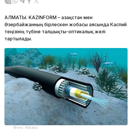
АЛМАТЫ. KAZINFORM – Қазақстан мен
Әзербайжанның бірлескен жобасы аясында Каспий
теңізінің түбіне талшықты-оптикалық желі
тартылады.
Фото: Alibaba