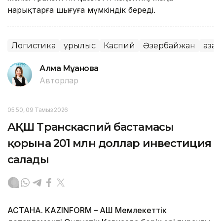
нарықтарға шығуға мүмкіндік береді.
Логистика
Құрылыс
Каспий
Әзербайжан
Қаза
Алма Мұқанова
Авторлар
05:50, 09 Тамыз 2026
АҚШ Транскаспий бастамасы
қорына 201 млн доллар инвестиция
салады
АСТАНА. KAZINFORM – АҚШ Мемлекеттік