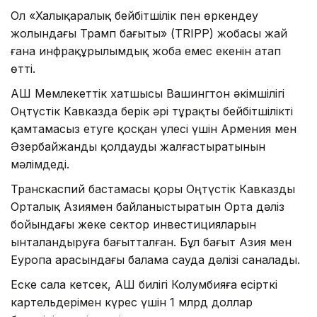
Ол «Халықаралық бейбітшілік пен өркендеу
жолындағы Трамп бағыты» (TRIPP) жобасы жай
ғана инфрақұрылымдық жоба емес екенін атап
өтті.
АҚШ Мемлекеттік хатшысы Вашингтон әкімшілігі
Оңтүстік Кавказда берік әрі тұрақты бейбітшілікті
қамтамасыз етуге қосқан үлесі үшін Армения мен
Әзербайжанды қолдауды жалғастыратынын
мәлімдеді.
Транскаспий бастамасы қоры Оңтүстік Кавказды
Орталық Азиямен байланыстыратын Орта дәліз
бойындағы жеке сектор инвестицияларын
ынталандыруға бағытталған. Бұл бағыт Азия мен
Еуропа арасындағы балама сауда дәлізі саналады.
Еске сала кетсек, АҚШ билігі Колумбияға есірткі
картельдерімен күрес үшін 1 млрд доллар