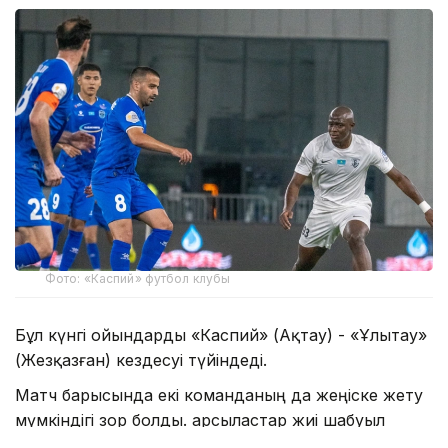
Фото: «Каспий» футбол клубы
Бұл күнгі ойындарды «Каспий» (Ақтау) - «Ұлытау»
(Жезқазған) кездесуі түйіндеді.
Матч барысында екі команданың да жеңіске жету
мүмкіндігі зор болды. Қарсыластар жиі шабуыл
ұйымдастырып, гол соғатын мүмкіндікті іздеді.