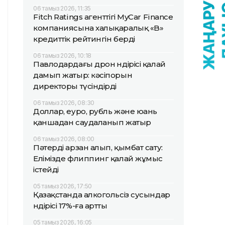
06 тамыз 2026, 11:35
Fitch Ratings агенттігі MyCar Finance
компаниясына халықаралық «B»
кредиттік рейтингін берді
06 тамыз 2026, 10:18
Павлодардағы дрон өндірісі қалай
дамып жатыр: кәсіпорын
директоры түсіндірді
06 тамыз 2026, 08:30
Доллар, еуро, рубль және юань
қаншадан саудаланып жатыр
06 тамыз 2026, 08:00
Пәтерді арзан алып, қымбат сату:
Елімізде флиппинг қалай жұмыс
істейді
05 тамыз 2026, 17:50
Қазақстанда алкогольсіз сусындар
өндірісі 17%-ға артты
05 тамыз 2026, 16:05