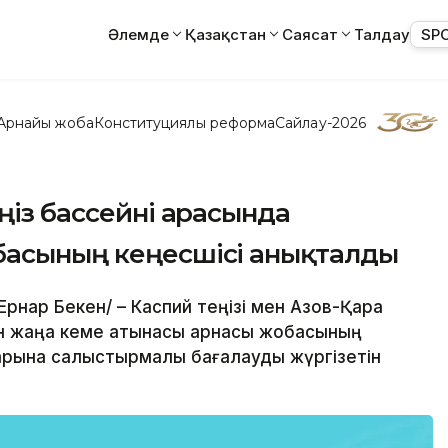
Әлемде
Қазақстан
Саясат
Талдау
SP
Арнайы жоба
Конституциялық реформа
Сайлау-2026
ңіз бассейні арасында
басының кеңесшісі анықталды
Ернар Бекен/ – Каспий теңізі мен Азов-Қара
н жаңа кеме қатынасы арнасы жобасының
арына салыстырмалы бағалауды жүргізетін