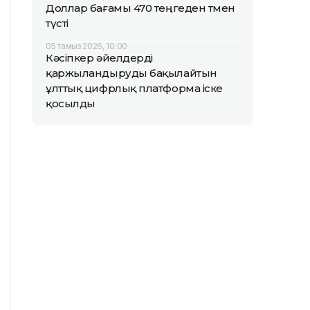
Доллар бағамы 470 теңгеден төмен
түсті
05 тамыз 2026, 10:00
Кәсіпкер әйелдерді
қаржыландыруды бақылайтын
ұлттық цифрлық платформа іске
қосылды