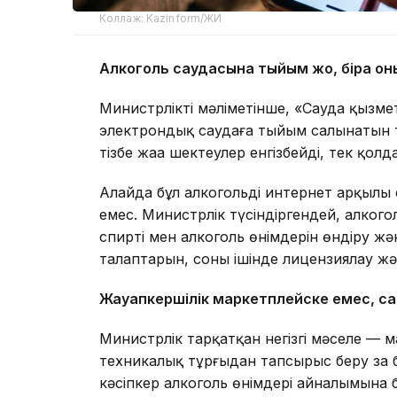
Коллаж: Kazinform/ЖИ
Алкоголь саудасына тыйым жоқ, бірақ о
Министрліктің мәліметінше, «Сауда қызмет
электрондық саудаға тыйым салынатын 
тізбе жаңа шектеулер енгізбейді, тек қо
Алайда бұл алкогольді интернет арқылы
емес. Министрлік түсіндіргендей, алкого
спирті мен алкоголь өнімдерін өндіру жә
талаптарын, соның ішінде лицензиялау ж
Жауапкершілік маркетплейске емес, с
Министрлік тарқатқан негізгі мәселе — 
техникалық тұрғыдан тапсырыс беру заң 
кәсіпкер алкоголь өнімдері айналымына