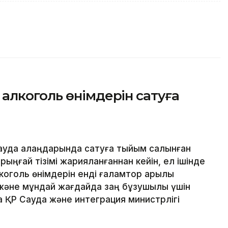
алкоголь өнімдерін сатуға
ауда алаңдарында сатуға тыйым салынған
ыңғай тізімі жарияланғаннан кейін, ел ішінде
лкоголь өнімдерін енді ғаламтор арқылы
және мұндай жағдайда заң бұзушылық үшін
 ҚР Сауда және интеграция министрлігі