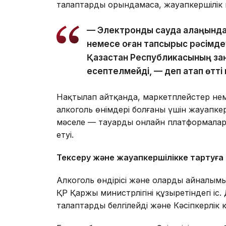
талаптарды орындамаса, жауапкершілік 
— Электрондық сауда алаңында
немесе оған тапсырыс рәсімдеу
Қазақстан Республикасының за
есептелмейді, — деп атап өтті 
Нақтылап айтқанда, маркетплейстер неме
алкоголь өнімдері болғаны үшін жауапке
мәселе — тауарды онлайн платформаларға
етуі.
Тексеру және жауапкершілікке тартуға к
Алкоголь өндірісі және олардың айналы
ҚР Қаржы министрлігінің құзыретіндегі іс.
талаптарды белгілейді және Кәсіпкерлік к