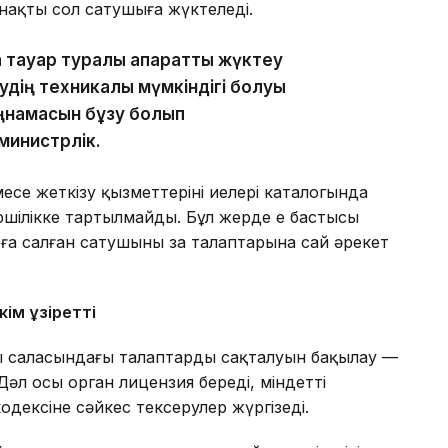
нақты сол сатушыға жүктеледі.
 тауар туралы ақпаратты жүктеу
дің техникалық мүмкіндігі болуы
ңнамасын бұзу болып
министрлік.
се жеткізу қызметтерінің иелері каталогында
ршілікке тартылмайды. Бұл жерде ең бастысы
 салған сатушының заң талаптарына сай әрекет
ім құзіретті
мы саласындағы талаптардың сақталуын бақылау —
 Дәл осы орган лицензия береді, міндетті
одексіне сәйкес тексерулер жүргізеді.