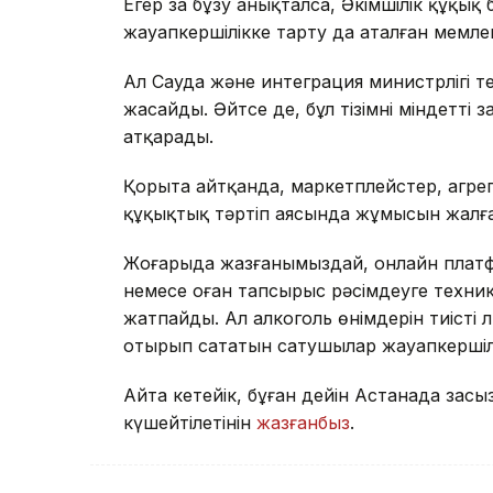
Егер заң бұзу анықталса, Әкімшілік құқық
жауапкершілікке тарту да аталған мемлек
Ал Сауда және интеграция министрлігі т
жасайды. Әйтсе де, бұл тізімнің міндетті 
атқарады.
Қорыта айтқанда, маркетплейстер, агре
құқықтық тәртіп аясында жұмысын жалға
Жоғарыда жазғанымыздай, онлайн платф
немесе оған тапсырыс рәсімдеуге техник
жатпайды. Ал алкоголь өнімдерін тиісті 
отырып сататын сатушылар жауапкершіл
Айта кетейік, бұған дейін Астанада заңс
күшейтілетінін
жазғанбыз
.