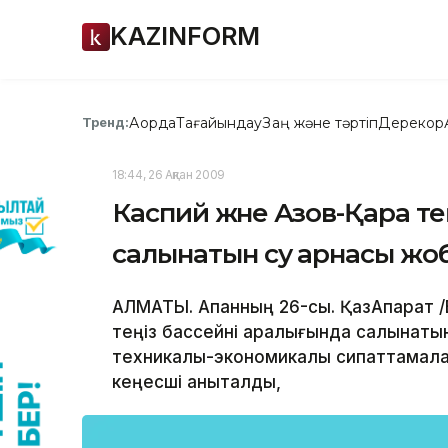
KAZINFORM
Ақорда
Тағайындау
Заң және тәртіп
Дерекқор
Тренд:
18:44, 26 Ақпан 2009
Каспий және Азов-Қара те
салынатын су арнасы жо
АЛМАТЫ. Ақпанның 26-сы. ҚазАқпарат /
теңіз бассейні аралығында салынаты
техникалық-экономикалық сипаттамал
кеңесші анықталды,