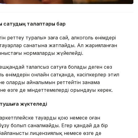
ны сатудың талаптары бар
ін реттеу туралы» заңға сай, алкоголь өнімдері
тауарлар санатына жатпайды. Ал жарияланған
лданыстағы нормаларды жүйелейді.
 ешқандай талапсыз сатуға болады деген сөз
ль өнімдерін онлайн сатқанда, кәсіпкерлер этил
не олардың айналымын реттейтін заңнама
әне өзге де міндеттемелерді орындауы керек.
атушыға жүктеледі
маркетплейске тауарды қою немесе оған
бұзу болып саналмайды. Егер қандай да бір
 байланысты лицензиялық немесе өзге де