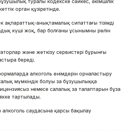
 бұзушылық туралы кодекске сәйкес, әкімшілік
еттік орган құзіретінде.
ек ақпараттық-анықтамалық сипаттағы тізімді
заңдық күші жоқ, бар болғаны ұсынымның рөлін
гаторлар және жеткізу сервистері бұрынғы
стыра береді.
ормаларда алкоголь өнімдерін орналастыру
алық мүмкіндік болуы заң бұзушылыққа
лицензиясыз немесе салалық заң талаптарын бұза
ікке тартылады.
ыз алкоголь саудасына қарсы бақылау