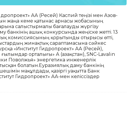
дропроект» ААҚ (Ресей) Каспий теңізі мен Азов-
атын жаңа кеме қатынас арнасы жобасының
арына салыстырмалы бағалауды жүргізу
му банкінің ашық конкурсында жеңіске жетті. 13
стық комиссиясының қорытынды отырысы өтті,
ыстардың жинақтық сараптамасына сәйкес
сқа «Институт Гидропроект» ААҚ (Ресей),
ылымдар орталығы» АҚ (Қазақстан), SNC-Lavalin
ики Поволжья» энергетика инженерлік
атысқан болатын.Еуразиялық даму банкінің
шімін мақұлдады, қазіргі уақытта Банк
титут Гидропроект» ААҚ-мен келіссіздер