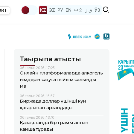
KZ
QZ
РУ
EN
中文
ق ز
ЎЗ
ORT
Тақырыпқа қатысты
06 тамыз 2026, 17:25
Онлайн платформаларда алкоголь
өнімдерін сатуға тыйым салынды
ма
06 тамыз 2026, 15:57
Биржада доллар үшінші күн
қатарынан арзандады
06 тамыз 2026, 13:10
Қазақстанда бір грамм алтын
қанша тұрады