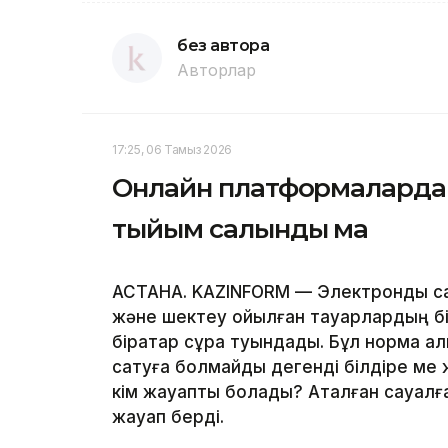
без автора
Авторлар
17:25, 06 Тамыз 2026
Онлайн платформаларда 
тыйым салынды ма
АСТАНА. KAZINFORM — Электрондық с
және шектеу қойылған тауарлардың бір
бірқатар сұрақ туындады. Бұл норма а
сатуға болмайды дегенді білдіре ме 
кім жауапты болады? Аталған сауалға
жауап берді.