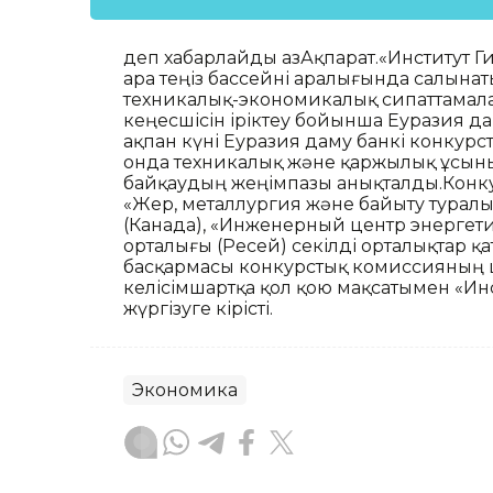
деп хабарлайды ҚазАқпарат.«Институт Ги
Қара теңіз бассейні аралығында салын
техникалық-экономикалық сипаттамал
кеңесшісін іріктеу бойынша Еуразия да
ақпан күні Еуразия даму банкі конкур
онда техникалық және қаржылық ұсын
байқаудың жеңімпазы анықталды.Конкур
«Жер, металлургия және байыту туралы ғ
(Канада), «Инженерный центр энергет
орталығы (Ресей) секілді орталықтар қ
басқармасы конкурстық комиссияның ше
келісімшартқа қол қою мақсатымен «Инс
жүргізуге кірісті.
Экономика