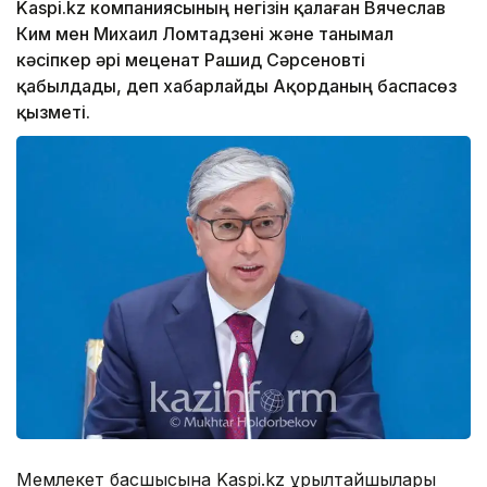
Kaspi.kz компаниясының негізін қалаған Вячеслав
Ким мен Михаил Ломтадзені және танымал
кәсіпкер әрі меценат Рашид Сәрсеновті
қабылдады, деп хабарлайды Ақорданың баспасөз
қызметі.
Мемлекет басшысына Kaspi.kz құрылтайшылары