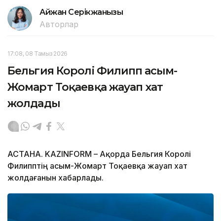
Айжан Серікжанқызы
Авторлар
17:08, 08 Тамыз 2026
Бельгия Королі Филипп Қасым-
Жомарт Тоқаевқа жауап хат
жолдады
АСТАНА. KAZINFORM – Ақорда Бельгия Королі
Филипптің Қасым-Жомарт Тоқаевқа жауап хат
жолдағанын хабарлады.