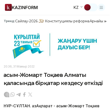
KAZINFORM
KZ
Сайлау-2026
Конституциялық реформа
Арнайы жо
Тренд:
20:36, 31 Мамыр 2022
Қасым-Жомарт Тоқаев Алматы
қаласында бірқатар кездесу өткізді
НҰР-СҰЛТАН. ҚазАқпарат - Қасым-Жомарт Тоқаев