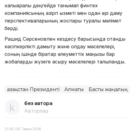
халықаралық деңгейде танымал финтех
компаниясының қазіргі қызметі мен одан әрі даму
перспективаларының жоспары туралы мәлімет
берді.
Рашид Сәрсеновпен кездесу барысында отандық
кәсіпкерлікті дамыту және қолдау мәселелері,
соның ішінде бірқатар әлеуметтік маңызы бар
жобаларды жүзеге асыру мәселелері талқыланды.
Қазақстан Президенті
Алматы
Басты жаңалық
без автора
Авторлар
21:36, 08 Тамыз 2026