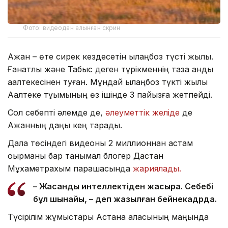
Фото: видеодан алынған скрин
Ақжан – өте сирек кездесетін қылаңбоз түсті жылқы.
Ғанатлы және Табыс деген түрікменнің таза қанды
ақалтекесінен туған. Мұндай қылаңбоз түкті жылқы
Ақалтеке тұқымының өз ішінде 3 пайызға жетпейді.
Сол себепті әлемде де,
әлеуметтік желіде
де
Ақжанның даңқы кең тарады.
Дала төсіндегі видеоны 2 миллионнан астам
оқырманы бар танымал блогер Дастан
Мұхаметрахым парақшасында
жариялады.
– Жасанды интеллектіден жақсырақ. Себебі
бұл шынайы, – деп жазылған бейнекадрда.
Түсірілім жұмыстары Астана қаласының маңында