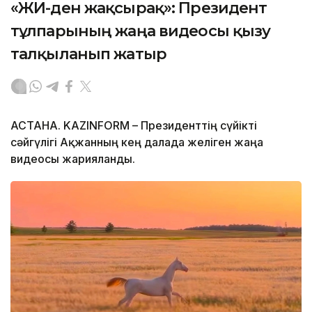
«ЖИ-ден жақсырақ»: Президент
тұлпарының жаңа видеосы қызу
талқыланып жатыр
АСТАНА. KAZINFORM – Президенттің сүйікті
сәйгүлігі Ақжанның кең далада желіген жаңа
видеосы жарияланды.