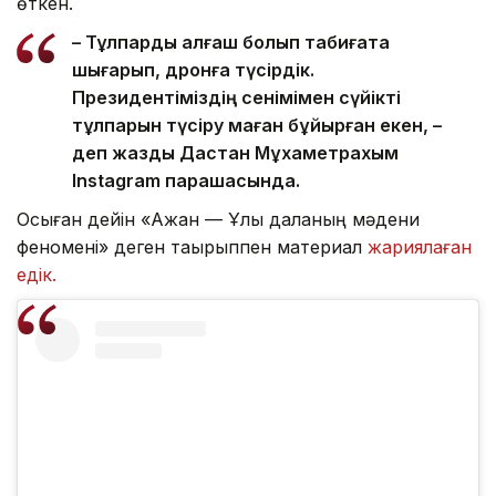
өткен.
– Тұлпарды алғаш болып табиғатқа
шығарып, дронға түсірдік.
Президентіміздің сенімімен сүйікті
тұлпарын түсіру маған бұйырған екен, –
деп жазды Дастан Мұхаметрахым
Instagram парақшасында.
Осыған дейін «Ақжан — Ұлы даланың мәдени
феномені» деген тақырыппен материал
жариялаған
едік.