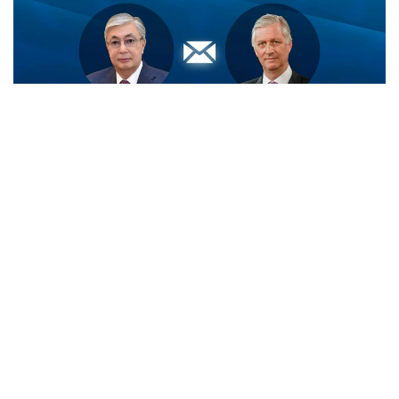
Фото: Ақорда
- Король жеделхатта Мемлекет
басшысының Бельгияның Ұлттық күніне
орай білдірген жылы лебізіне шынайы
ризашылығын жеткізген, - делінген
ақпаратта.
Сондай-ақ Король Филипп биыл Президенттің
шақыруы бойынша Қазақстанға жасайтын алдағы
мемлекеттік сапарына ерекше мән беріп