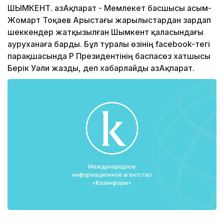
ШЫМКЕНТ. ҚазАқпарат - Мемлекет басшысы Қасым-
Жомарт Тоқаев Арыстағы жарылыстардан зардап
шеккендер жатқызылған Шымкент қаласындағы
ауруханаға барды. Бұл туралы өзінің facebook-тегі
парақшасында ҚР Президентінің баспасөз хатшысы
Берік Уәли жазды, деп хабарлайды ҚазАқпарат.