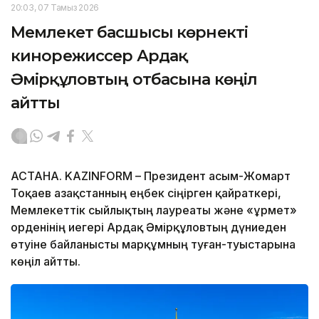
20:03, 07 Тамыз 2026
Мемлекет басшысы көрнекті
кинорежиссер Ардақ
Әмірқұловтың отбасына көңіл
айтты
АСТАНА. KAZINFORM – Президент Қасым-Жомарт
Тоқаев Қазақстанның еңбек сіңірген қайраткері,
Мемлекеттік сыйлықтың лауреаты және «Құрмет»
орденінің иегері Ардақ Әмірқұловтың дүниеден
өтуіне байланысты марқұмның туған-туыстарына
көңіл айтты.