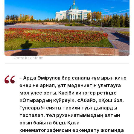
Фото: Kazinform
– Ардақ Әмірқұлов бар саналы ғұмырын кино
өнеріне арнап, ұлт мәдениетін ұлықтауға
мол үлес қосты. Кәсіби киногер ретінде
«Отырардың күйреуі», «Абай», «Қош бол,
Гүлсары!» сияқты тарихи туындыларды
таспалап, төл руханиятымыздың алтын
қорын байыта білді. Қазақ
кинематографиясын өркендету жолында