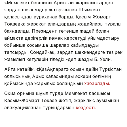
«Мемлекет басшысы Арыстағы жарылыстардан
зардап шеккендер жатқызылған Шымкент
қаласындағы ауруханаға барды. Қасым-Жомарт
Тоқаевқа жарақат алғандардың жағдайлары туралы
баяндалды. Президент төтенше жағдай болған
аймақта дәрігерлік көмек көрсетуді ұйымдастыру
бойынша қосымша шаралар қабылдауды
тапсырды. Сондай-ақ, зардап шеккендерге тезірек
жазылып кетулерін тіледі»,-деп жазды Б. Уәли.
Айта кетейік, «ҚазАқпарат» осыған дейін Түркістан
облысының Арыс қаласындағы әскери бөлімнің
қоймасында жарылыс болғандығын
хабарлады.
Оқиға орнына шұғыл түрде Мемлекет басшысы
Қасым-Жомарт Тоқаев жетіп, жарылыс аумағынан
эвакуацияланған тұрғындармен
кездесті.