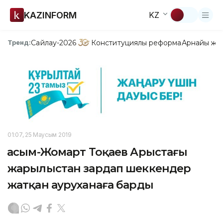
KAZINFORM
KZ
Сайлау-2026
Конституциялық реформа
Арнайы жо
Тренд:
01:07, 25 Маусым 2019
Қасым-Жомарт Тоқаев Арыстағы
жарылыстан зардап шеккендер
жатқан ауруханаға барды