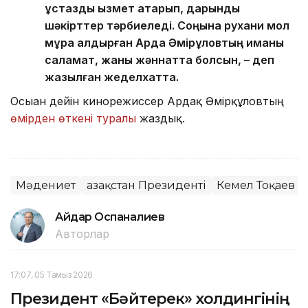
ұстаздық қызмет атқарып, дарынды
шәкірттер тәрбиеледі. Соңына рухани мол
мұра қалдырған Ардақ Әмірқұловтың иманы
саламат, жаны жәннатта болсын, – деп
жазылған жеделхатта.
Осыған дейін кинорежиссер Ардақ Әмірқұловтың
өмірден өткені туралы
жаздық.
Мәдениет
Қазақстан Президенті
Кемел Тоқаев
Айдар Оспаналиев
Авторлар
17:07, 05 Тамыз 2026
Президент «Бәйтерек» холдингінің