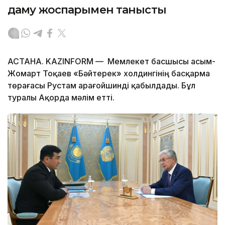
даму жоспарымен танысты
АСТАНА. KAZINFORM — Мемлекет басшысы Қасым-
Жомарт Тоқаев «Бәйтерек» холдингінің басқарма
төрағасы Рустам Қарағойшинді қабылдады. Бұл
туралы Ақорда мәлім етті.