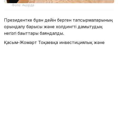
Фото: Ақорда
Президентке бұған дейін берген тапсырмаларының
орындалу барысы және холдингті дамытудың
негізгі бағыттары баяндалды.
Қасым-Жомарт Тоқаевқа инвестициялық және
кредиттік портфель 14,3 триллион теңгеге жетіп,
16,5 триллион теңгеге дейін артады деп болжанып
отырғаны, бұл ретте жыл сайынғы таза пайда көлемі
400 миллиард теңгеден асатыны жөнінде мәлімет
берілді.
— 2025 жылдың қорытындысы бойынша
холдингтің қолдауымен 77,5 мың, соның
ішінде кезекте тұрған 11,6 мың отбасы
баспанамен қамтамасыз етілді. Өткен
жылы 77 ірі жоба мен шағын және орта
бизнеске арналған 27,4 мың жоба