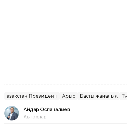
Қазақстан Президенті
Арыс
Басты жаңалық
Түр
Айдар Оспаналиев
Авторлар