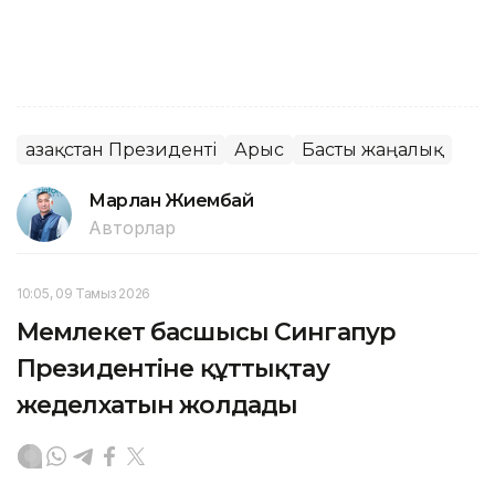
Қазақстан Президенті
Арыс
Басты жаңалық
Марлан Жиембай
Авторлар
10:05, 09 Тамыз 2026
Мемлекет басшысы Сингапур
Президентіне құттықтау
жеделхатын жолдады