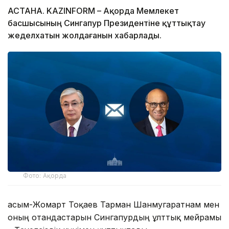
АСТАНА. KAZINFORM – Ақорда Мемлекет
басшысының Сингапур Президентіне құттықтау
жеделхатын жолдағанын хабарлады.
Фото: Ақорда
Қасым-Жомарт Тоқаев Тарман Шанмугаратнам мен
оның отандастарын Сингапурдың ұлттық мейрамы