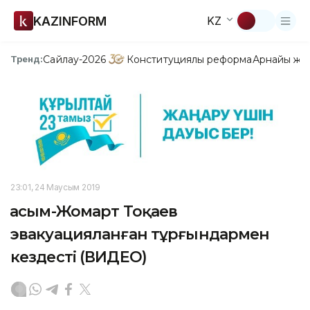
KAZINFORM
KZ
Сайлау-2026
Конституциялық реформа
Арнайы жо
Тренд:
23:01, 24 Маусым 2019
Қасым-Жомарт Тоқаев
эвакуацияланған тұрғындармен
кездесті (ВИДЕО)