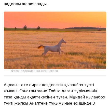
видеосы жарияланды.
Фото: видеодан алынған скрин
Ақжан – өте сирек кездесетін қылаңбоз түсті
жылқы. Ғанатлы және Табыс деген түрікменнің
таза қанды ақалтекесінен туған. Мұндай қылаңбоз
түкті жылқы Ақалтеке тұқымының өз ішінде 3
пайызға жетпейді.