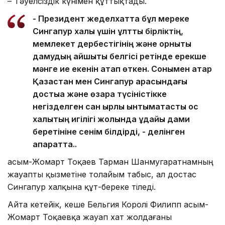
– Тәуелсіздік күнімен құттықтады.
- Президент жеделхатта бұл мереке
Сингапур халқы үшін ұлттық бірліктің,
мемлекет дербестігінің және орнықты
дамудың айшықты белгісі ретінде ерекше
мәнге ие екенін атап өткен. Сонымен қатар
Қазақстан мен Сингапур арасындағы
достыққа және өзара түсіністікке
негізделген сан қырлы ынтымақтастық қос
халықтың игілігі жолында ұдайы дами
беретініне сенім білдірді, - делінген
ақпаратта..
Қасым-Жомарт Тоқаев Тарман Шанмугаратнамның
жауапты қызметіне толайым табыс, ал достас
Сингапур халқына құт-береке тіледі.
Айта кетейік, кеше Бельгия Королі Филипп Қасым-
Жомарт Тоқаевқа жауап хат жолдағаны