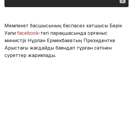
Мемлекет басшысының баспасөз хатшысы Берік
Уәли
facebook
-тегі парақшасында Қорғаныс
министрі Нұрлан Ермекбаевтың Президентке
Арыстағы жағдайды баяндап тұрған сәтінен
суреттер жариялады.