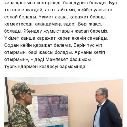
«Қала қалпына келтіріледі, бәрі дұрыс болады. Бұл
төтенше жағдай, апат. Қайтеміз, кейбір уақытта
солай болады. Үкімет ақша, қаражат береді,
көмектеседі, алаңдамаңыздар!. Бәрі жақсы
болады. Жөндеу жұмыстарын жасап береміз.
Үкімет қанша қаражат керек екенін санайды.
Содан кейін қаражат бөлеміз. Бәрін түсініп
отырмын, бәрі жақсы болады. Арнайы келіп
отырмын», - деді Мемлекет басшысы
тұрғындармен кездесуі барысында.