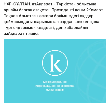
НҰР-СҰЛТАН. ҚазАқпарат - Түркістан облысына
арнайы барған Қазақстан Президенті Қасым-Жомарт
Тоқаев Арыстағы әскери бөлімшедегі оқ-дәрі
қоймасындағы жарылыстан зардап шеккен қала
тұрғындарымен кездесті, деп хабарлайды
ҚазАқпарат тілшісі.