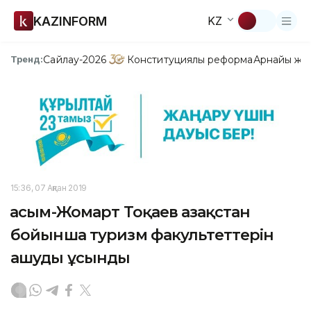
KAZINFORM
KZ
Сайлау-2026
Конституциялық реформа
Арнайы жо
Тренд:
15:36, 07 Ақпан 2019
Қасым-Жомарт Тоқаев Қазақстан
бойынша туризм факультеттерін
ашуды ұсынды