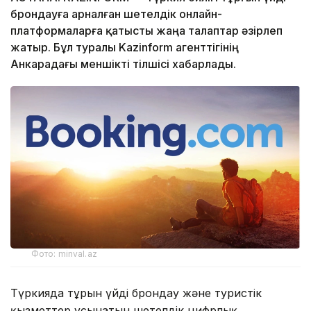
брондауға арналған шетелдік онлайн-
платформаларға қатысты жаңа талаптар әзірлеп
жатыр. Бұл туралы Kazinform агенттігінің
Анкарадағы меншікті тілшісі хабарлады.
Фото: minval.az
Түркияда тұрғын үйді брондау және туристік
қызметтер ұсынатын шетелдік цифрлық