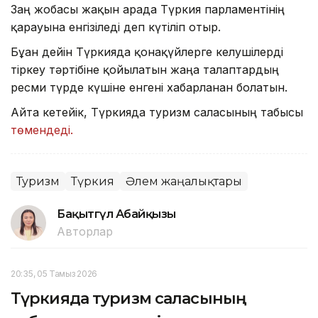
Заң жобасы жақын арада Түркия парламентінің
қарауына енгізіледі деп күтіліп отыр.
Бұған дейін Түркияда қонақүйлерге келушілерді
тіркеу тәртібіне қойылатын жаңа талаптардың
ресми түрде күшіне енгені хабарланған болатын.
Айта кетейік, Түркияда туризм саласының табысы
төмендеді.
Туризм
Түркия
Әлем жаңалықтары
Бақытгүл Абайқызы
Авторлар
20:35, 05 Тамыз 2026
Түркияда туризм саласының