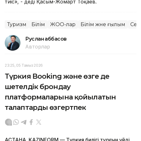
тиіс», - деді Қасым-Жомарт Тоқаев.
Туризм
Білім
ЖОО-лар
Білім және ғылым
Сен
Руслан Ғаббасов
Авторлар
23:25, 05 Тамыз 2026
Түркия Booking және өзге де
шетелдік брондау
платформаларына қойылатын
талаптарды өзгертпек
АСТАНА. KAZINFORM — Түркия билігі тұрғын үйді