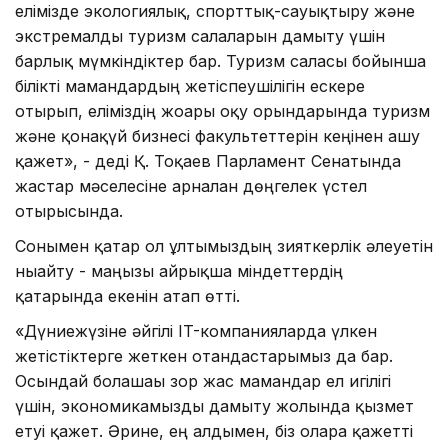
елімізде экологиялық, спорттық-сауықтыру және
экстремалды туризм салаларын дамыту үшін
барлық мүмкіндіктер бар. Туризм саласы бойынша
білікті мамандардың жетіспеушілігін ескере
отырып, еліміздің жоғары оқу орындарында туризм
және қонақүй бизнесі факультеттерін кеңінен ашу
қажет», - деді Қ. Тоқаев Парламент Сенатында
жастар мәселесіне арналған дөңгелек үстел
отырысында.
Сонымен қатар ол ұлтымыздың зияткерлік әлеуетін
нығайту - маңызы айрықша міндеттердің
қатарында екенін атап өтті.
«Дүниежүзіне әйгілі IT-компанияларда үлкен
жетістіктерге жеткен отандастарымыз да бар.
Осындай болашағы зор жас мамандар ел игілігі
үшін, экономикамызды дамыту жолында қызмет
етуі қажет. Әрине, ең алдымен, біз оларға қажетті