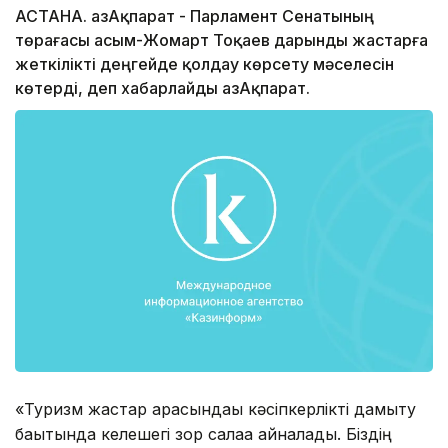
АСТАНА. ҚазАқпарат - Парламент Сенатының
төрағасы Қасым-Жомарт Тоқаев дарынды жастарға
жеткілікті деңгейде қолдау көрсету мәселесін
көтерді, деп хабарлайды ҚазАқпарат.
«Туризм жастар арасындағы кәсіпкерлікті дамыту
бағытында келешегі зор салаға айналады. Біздің