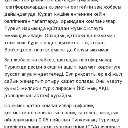
платформалардың қызметін реттейтін заң жобасы
дайындалуда. Құжат күшіне енгеннен кейін
белгіленген талаптарды орындаған компаниялар
Түркия нарығында қайтадан жұмыс істеуге
мүмкіндік алады. Олардың қатарында шамамен
тоғыз жыл бұрын елдегі қызметін тоқтатқан
Booking.com платформасы да болуы ықтимал.
Заң жобасына сәйкес, шетелдік платформалар
Түркияда ресми өкілдігін ашып, қызмет көрсетуге
рұқсат алуға міндеттеледі. Бұл рұқсатты әр екі жыл
сайын жаңартып отыру қажет болады. Оны ұзарту
құны 5 миллион түрік лирасын (105 мың АҚШ
долларынан астам) құрайды.
Сонымен қатар компаниялар цифрлық
қызметтерге салынатын салықты төлеп, жылдық
айналымының 0,05 пайызын Түркияның Туризмді
ілгерілету және дамыту агенттігіне (TGA) аударып