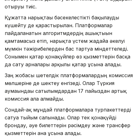
отыруы тиіс.
Құжатта нарықтағы бәсекелестікті бақылауды
күшейту де қарастырылған. Платформалар
пайдаланатын алгоритмдердің ашықтығын
қамтамасыз етіп, нарықта үстем жағдайға әкелуі
мүмкін тәжірибелерден бас тартуға міндеттеледі.
Сонымен қатар қонақүйлер өз қызметтерін басқа
да сату арналары арқылы қатар ұсына алады.
Заң жобасы шетелдік платформалардың комиссия
мөлшеріне де шектеу енгізеді. Олар Түркия
аумағындағы сатылымдардан 17 пайыздан артық
комиссия ала алмайды.
Сондай-ақ мұндай платформаларға турпакеттерді
сатуға тыйым салынады. Олар тек қонақүйді
брондау, әуе билеттерін рәсімдеу және трансфер
қызметтерін ғана ұсына алады.