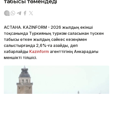
табысы төмендеді
АСТАНА. KAZINFORM - 2026 жылдың екінші
тоқсанында Түркияның туризм саласынан түскен
табысы өткен жылдың сәйкес кезеңімен
салыстырғанда 2,6%-ға азайды, деп
хабарлайды
Kazinform
агенттігінің Анкарадағы
меншікті тілшісі.