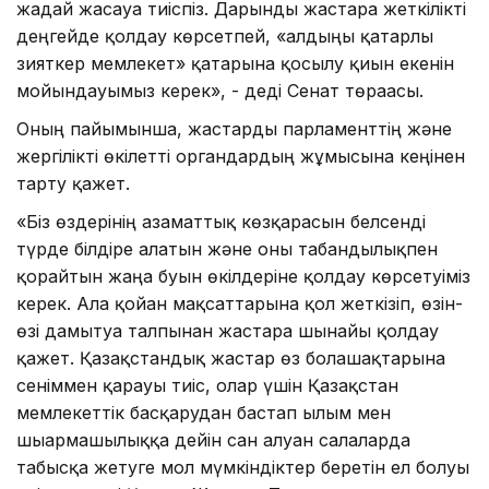
жағдай жасауға тиіспіз. Дарынды жастарға жеткілікті
деңгейде қолдау көрсетпей, «алдыңғы қатарлы
зияткер мемлекет» қатарына қосылу қиын екенін
мойындауымыз керек», - деді Сенат төрағасы.
Оның пайымынша, жастарды парламенттің және
жергілікті өкілетті органдардың жұмысына кеңінен
тарту қажет.
«Біз өздерінің азаматтық көзқарасын белсенді
түрде білдіре алатын және оны табандылықпен
қорғайтын жаңа буын өкілдеріне қолдау көрсетуіміз
керек. Алға қойған мақсаттарына қол жеткізіп, өзін-
өзі дамытуға талпынған жастарға шынайы қолдау
қажет. Қазақстандық жастар өз болашақтарына
сеніммен қарауы тиіс, олар үшін Қазақстан
мемлекеттік басқарудан бастап ғылым мен
шығармашылыққа дейін сан алуан салаларда
табысқа жетуге мол мүмкіндіктер беретін ел болуы