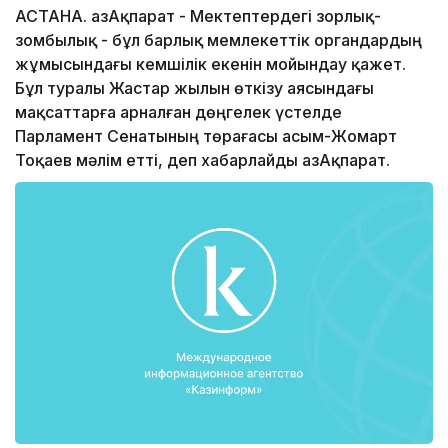
АСТАНА. ҚазАқпарат - Мектептердегі зорлық-
зомбылық - бұл барлық мемлекеттік органдардың
жұмысындағы кемшілік екенін мойындау қажет.
Бұл туралы Жастар жылын өткізу аясындағы
мақсаттарға арналған дөңгелек үстелде
Парламент Сенатының төрағасы Қасым-Жомарт
Тоқаев мәлім етті, деп хабарлайды ҚазАқпарат.