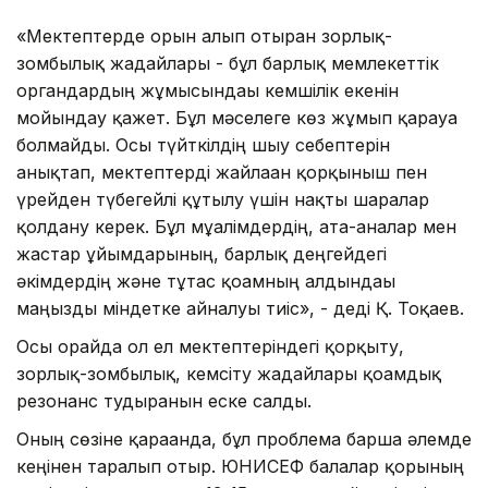
«Мектептерде орын алып отырған зорлық-
зомбылық жағдайлары - бұл барлық мемлекеттік
органдардың жұмысындағы кемшілік екенін
мойындау қажет. Бұл мәселеге көз жұмып қарауға
болмайды. Осы түйткілдің шығу себептерін
анықтап, мектептерді жайлаған қорқыныш пен
үрейден түбегейлі құтылу үшін нақты шаралар
қолдану керек. Бұл мұғалімдердің, ата-аналар мен
жастар ұйымдарының, барлық деңгейдегі
әкімдердің және тұтас қоғамның алдындағы
маңызды міндетке айналуы тиіс», - деді Қ. Тоқаев.
Осы орайда ол ел мектептеріндегі қорқыту,
зорлық-зомбылық, кемсіту жағдайлары қоғамдық
резонанс тудырғанын еске салды.
Оның сөзіне қарағанда, бұл проблема барша әлемде
кеңінен таралып отыр. ЮНИСЕФ балалар қорының