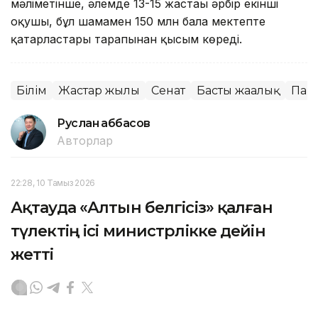
мәліметінше, әлемде 13-15 жастағы әрбір екінші
оқушы, бұл шамамен 150 млн бала мектепте
қатарластары тарапынан қысым көреді.
Білім
Жастар жылы
Сенат
Басты жаңалық
Пар
Руслан Ғаббасов
Авторлар
22:28, 10 Тамыз 2026
Ақтауда «Алтын белгісіз» қалған
түлектің ісі министрлікке дейін
жетті