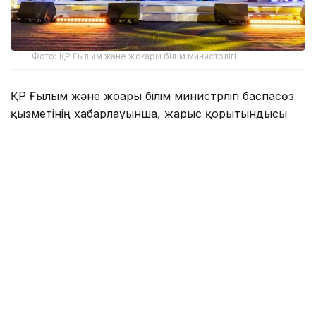
Фото: ҚР Ғылым және жоғары білім министрлігі
ҚР Ғылым және жоғары білім министрлігі баспасөз
қызметінің хабарлауынша, жарыс қорытындысы
бойынша Ural State Mining University (Ресей)
командасы чемпион атанса, Saint Louis University
(АҚШ) күміс жүлдені иеленді. Үшінші орынға Қазақ
ұлттық спорт университетінің (KNUS) командасы
жайғасты.
Чемпионаттың салтанатты іс-шаралары мен
финалдық ойындары әл-Фараби атындағы Қазақ
ұлттық университетінің Farabi Hub алаңында өтті.
Жарыс ұйымдастырушыларының қатарында
Халықаралық шахмат федерациясы (FIDE) мен ҚР
Ғылым және жоғары білім министрлігі бар.