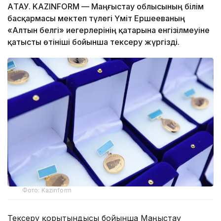
АҚТАУ. KAZINFORM — Маңғыстау облысының білім
басқармасы мектеп түлегі Үміт Ершееваның
«Алтын белгі» иегерлерінің қатарына енгізілмеуіне
қатысты өтініші бойынша тексеру жүргізді.
Фото: Kazinform
Тексеру қорытындысы бойынша Маңғыстау