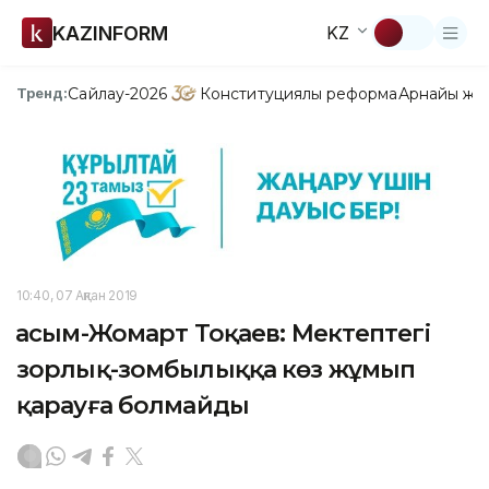
KAZINFORM
KZ
Сайлау-2026
Конституциялық реформа
Арнайы жо
Тренд:
10:40, 07 Ақпан 2019
Қасым-Жомарт Тоқаев: Мектептегі
зорлық-зомбылыққа көз жұмып
қарауға болмайды