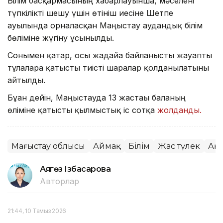
Білім басқармасының хабарлауынша, мәселені
түпкілікті шешу үшін өтініш иесіне Шетпе
ауылында орналасқан Маңғыстау аудандық білім
бөліміне жүгіну ұсынылды.
Сонымен қатар, осы жағдайға байланысты жауапты
тұлғаларға қатысты тиісті шаралар қолданылатыны
айтылды.
Бұған дейін, Маңғыстауда 13 жастағы баланың
өліміне қатысты қылмыстық іс сотқа
жолданды.
Маңғыстау облысы
Аймақ
Білім
Жас түлек
Ақт
Аягөз Ізбасарова
Авторлар
21:44, 10 Тамыз 2026