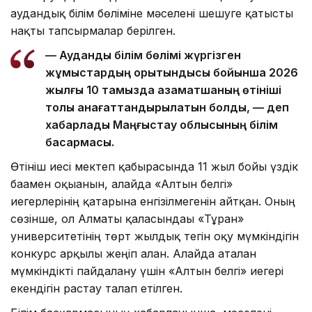
аудандық білім бөліміне мәселені шешуге қатысты
нақты тапсырмалар берілген.
— Аудандық білім бөлімі жүргізген
жұмыстардың қорытындысы бойынша 2026
жылғы 10 тамызда азаматшаның өтініші
толық қанағаттандырылатын болды, — деп
хабарлады Маңғыстау облысының білім
басқармасы.
Өтініш иесі мектеп қабырғасында 11 жыл бойы үздік
бағамен оқығанын, алайда «Алтын белгі»
иегерлерінің қатарына енгізілмегенін айтқан. Оның
сөзінше, ол Алматы қаласындағы «Тұран»
университетінің төрт жылдық тегін оқу мүмкіндігін
конкурс арқылы жеңіп алған. Алайда аталған
мүмкіндікті пайдалану үшін «Алтын белгі» иегері
екендігін растау талап етілген.