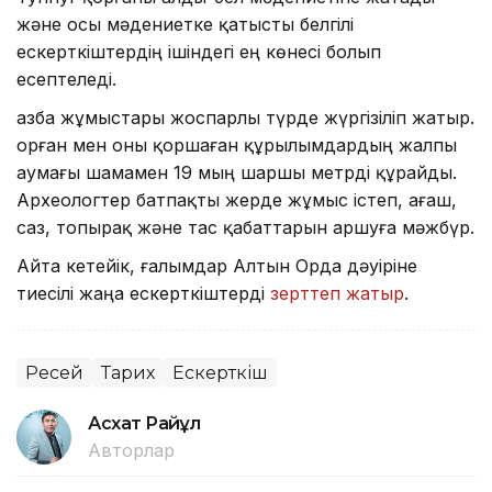
және осы мәдениетке қатысты белгілі
ескерткіштердің ішіндегі ең көнесі болып
есептеледі.
Қазба жұмыстары жоспарлы түрде жүргізіліп жатыр.
Қорған мен оны қоршаған құрылымдардың жалпы
аумағы шамамен 19 мың шаршы метрді құрайды.
Археологтер батпақты жерде жұмыс істеп, ағаш,
саз, топырақ және тас қабаттарын аршуға мәжбүр.
Айта кетейік, ғалымдар Алтын Орда дәуіріне
тиесілі жаңа ескерткіштерді
зерттеп жатыр
.
Ресей
Тарих
Ескерткіш
Асхат Райқұл
Авторлар