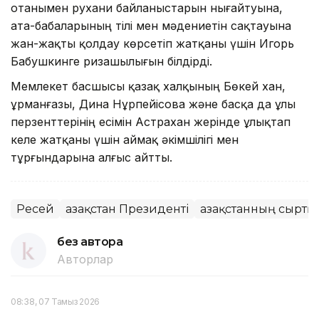
отанымен рухани байланыстарын нығайтуына,
ата-бабаларының тілі мен мәдениетін сақтауына
жан-жақты қолдау көрсетіп жатқаны үшін Игорь
Бабушкинге ризашылығын білдірді.
Мемлекет басшысы қазақ халқының Бөкей хан,
Құрманғазы, Дина Нұрпейісова және басқа да ұлы
перзенттерінің есімін Астрахан жерінде ұлықтап
келе жатқаны үшін аймақ әкімшілігі мен
тұрғындарына алғыс айтты.
Ресей
Қазақстан Президенті
Қазақстанның сыртқ
без автора
Авторлар
08:38, 07 Тамыз 2026