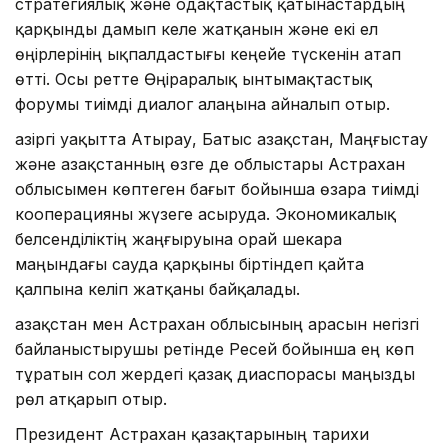
стратегиялық және одақтастық қатынастардың
қарқынды дамып келе жатқанын және екі ел
өңірлерінің ықпалдастығы кеңейе түскенін атап
өтті. Осы ретте Өңіраралық ынтымақтастық
форумы тиімді диалог алаңына айналып отыр.
Қазіргі уақытта Атырау, Батыс Қазақстан, Маңғыстау
және Қазақстанның өзге де облыстары Астрахан
облысымен көптеген бағыт бойынша өзара тиімді
кооперацияны жүзеге асыруда. Экономикалық
белсенділіктің жаңғыруына орай шекара
маңындағы сауда қарқыны біртіндеп қайта
қалпына келіп жатқаны байқалады.
Қазақстан мен Астрахан облысының арасын негізгі
байланыстырушы ретінде Ресей бойынша ең көп
тұратын сол жердегі қазақ диаспорасы маңызды
рөл атқарып отыр.
Президент Астрахан қазақтарының тарихи