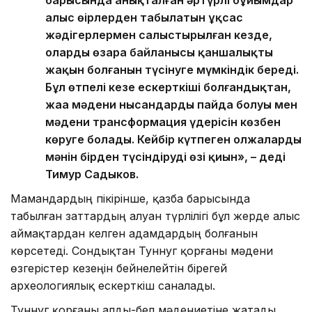
алыс өңірлерден табылатын ұқсас
жәдігерлермен салыстырылған кезде,
олардың өзара байланысы қаншалықты
жақын болғанын түсінуге мүмкіндік береді.
Бұл өтпелі кезең ескерткіші болғандықтан,
жаңа мәдени нысандардың пайда болуы мен
мәдени трансформация үдерісін көзбен
көруге болады. Кейбір күтпеген олжалардың
мәнін бірден түсіндірудің өзі қиын», – деді
Тимур Садыков.
Мамандардың пікірінше, қазба барысында
табылған заттардың алуан түрлілігі бұл жерде алыс
аймақтардан келген адамдардың болғанын
көрсетеді. Сондықтан Туннуг қорғаны мәдени
өзгерістер кезеңін бейнелейтін бірегей
археологиялық ескерткіш саналады.
Туннуг қорғаны алды-бел мәдениетіне жатады