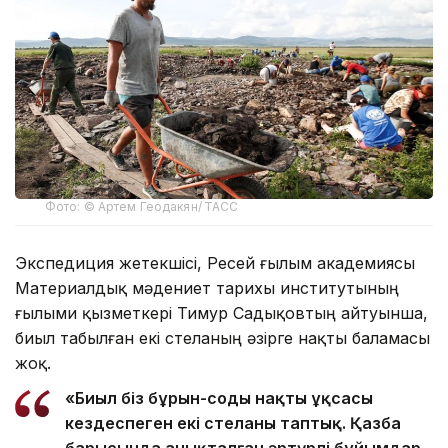
Фото: © Артем Геодакян/ ТАСС
Экспедиция жетекшісі, Ресей ғылым академиясы
Материалдық мәдениет тарихы институтының
ғылыми қызметкері Тимур Садықовтың айтуынша,
биыл табылған екі стеланың әзірге нақты баламасы
жоқ.
«Биыл біз бұрын-соңды нақты ұқсасы
кездеспеген екі стеланы таптық. Қазба
барысында анықталған әртүрлі бұйымдар