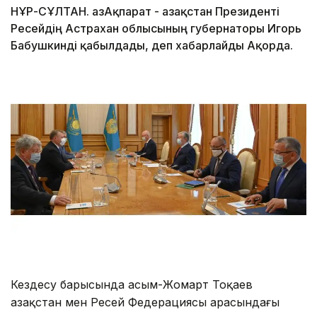
НҰР-СҰЛТАН. ҚазАқпарат - Қазақстан Президенті
Ресейдің Астрахан облысының губернаторы Игорь
Бабушкинді қабылдады, деп хабарлайды Ақорда.
Кездесу барысында Қасым-Жомарт Тоқаев
Қазақстан мен Ресей Федерациясы арасындағы