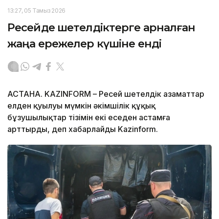
13:27, 05 Тамыз 2026
Ресейде шетелдіктерге арналған
жаңа ережелер күшіне енді
АСТАНА. KAZINFORM – Ресей шетелдік азаматтар
елден қуылуы мүмкін әкімшілік құқық
бұзушылықтар тізімін екі еседен астамға
арттырды, деп хабарлайды Kazinform.