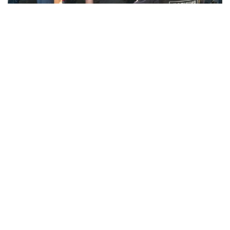
Фото: Алексей Белкин / NEWS.ru / Global Look Press
Тиісті
заңға
Ресей президенті Владимир Путин қол
қойды.
РФ Әкімшілік құқық бұзушылық туралы кодексінің
бірнеше бабында шетелдік азамат құқық
бұзушылық жасаған жағдайда айыппұлдар мен
Ресейден әкімшілік елден қуу түріндегі жазалауға
қатысты жеке ережелер енгізіліп жатыр.
Бұрын елден қуылу Әкімшілік құқық бұзушылық
туралы кодекстің 22 бабы бойынша көзделген
болса, қазір бұл сан 45-ке дейін өсті.