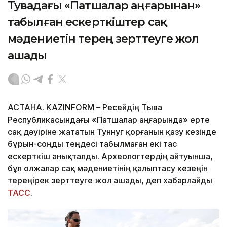
Тувадағы «Патшалар аңғарынан»
табылған ескерткіштер сақ
мәдениетін терең зерттеуге жол
ашады
АСТАНА. KAZINFORM – Ресейдің Тыва
Республикасындағы «Патшалар аңғарында» ерте
сақ дәуіріне жататын Туннуг қорғанын қазу кезінде
бұрын-соңды теңдесі табылмаған екі тас
ескерткіш анықталды. Археологтердің айтуынша,
бұл олжалар сақ мәдениетінің қалыптасу кезеңін
тереңірек зерттеуге жол ашады, деп хабарлайды
ТАСС
.