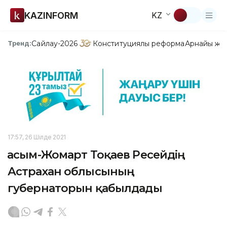
KAZINFORM
KZ
Сайлау-2026
Конституциялық реформа
Арнайы жо
Тренд:
17:57, 26 Шілде 2021
Қасым-Жомарт Тоқаев Ресейдің
Астрахан облысының
губернаторын қабылдады