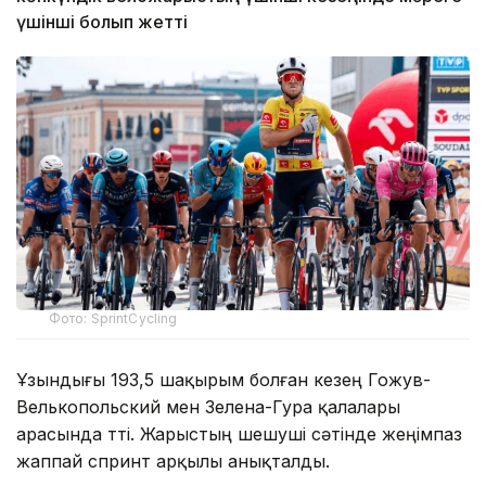
үшінші болып жетті
Фото: SprintCycling
Ұзындығы 193,5 шақырым болған кезең Гожув-
Велькопольский мен Зелена-Гура қалалары
арасында өтті. Жарыстың шешуші сәтінде жеңімпаз
жаппай спринт арқылы анықталды.