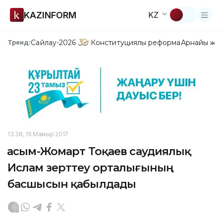
KAZINFORM
KZ
Сайлау-2026
Конституциялық реформа
Арнайы жо
Тренд:
13:38, 19 Мамыр 2017
Қасым-Жомарт Тоқаев саудиялық
Ислам зерттеу орталығының
басшысын қабылдады