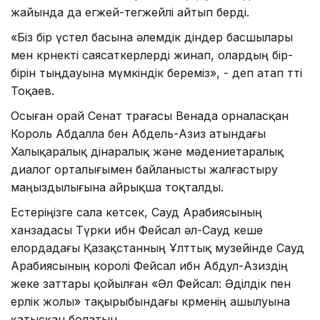
жайында да егжей-тегжейлі айтып берді.
«Біз бір үстел басына әлемдік діндер басшылары
мен көрнекті саясаткерлерді жинап, олардың бір-
бірін тыңдауына мүмкіндік береміз», - деп атап өтті
Тоқаев.
Осыған орай Сенат төрағасы Венада орналасқан
Король Абдалла бен Абдель-Азиз атындағы
Халықаралық дінаралық және мәдениетаралық
диалог орталығымен байланысты жалғастыру
маңыздылығына айрықша тоқталды.
Естеріңізге сала кетсек, Сауд Арабиясының
ханзадасы Түрки ибн Фейсал әл-Сауд кеше
елордадағы Қазақстанның Ұлттық музейінде Сауд
Арабиясының королі Фейсал ибн Абдул-Азиздің
жеке заттары қойылған «Әл Фейсал: Әділдік пен
ерлік жолы» тақырыбындағы көрменің ашылуына
қатысқан болатын.