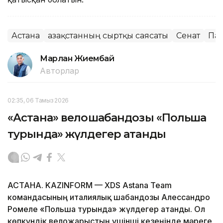
Астана
Қазақстанның сыртқы саясаты
Сенат
Па
Марлан Жиембай
Авторлар
02:35, 06 Тамыз 2026
«Астана» велошабандозы «Польша
турында» жүлдегер атанды
АСТАНА. KAZINFORM — XDS Astana Team
командасының италиялық шабандозы Алессандро
Ромеле «Польша турында» жүлдегер атанды. Ол
көпкүндік веложарыстың үшінші кезеңінде мәреге