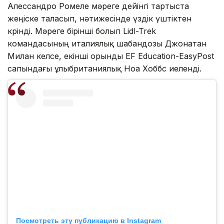
Алессандро Ромеле мәреге дейінгі тартыста
жеңіске таласып, нәтижесінде үздік үштіктен
көрінді. Мәреге бірінші болып Lidl-Trek
командасының италиялық шабандозы Джонатан
Милан келсе, екінші орынды EF Education-EasyPost
сапындағы ұлыбританиялық Ноа Хоббс иеленді.
Посмотреть эту публикацию в Instagram