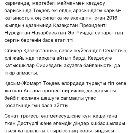
қарағанда, мәртебелі мейманмен кездесу
барысында Тоқаев екі елдің арасындағы қарым-
қатынастың оң сипатқа ие екендігін, оған 2016
жылдың қазанында Қазақстан Президенті
Нұрсұлтан Назарбаевтың Эр-Риядқа сапары тың
серпін бергенін баса атап өтті.
Спикер Қазақстанның саяси жүйесіндегі Сенаттың
рөлі жайында тарқата айтып берді. Кездесуге
қатысшылар Сириядағы ахуалға байланысты да
пікір алмасты.
Қасым-Жомарт Тоқаев елордада тұрақты өтіп келе
жатқан Астана процесі сириялық дағдарысты
бейбіт жолмен шешуге салмақты үлес
қосатындығын баса айтты.
Сенат төрағасы әңгімелесушісіне күні кеше ғана
өткен Дәстүрлі және әлемдік діндер көшбасшылары
съезі хатшылығы отырысының қорытындысы