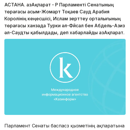
АСТАНА. ҚазАқпарат - ҚР Парламенті Сенатының
төрағасы Қасым-Жомарт Тоқаев Сауд Арабия
Королінің кеңесшісі, Ислам зерттеу орталығының
төрағасы ханзада Турки әл-Фйсал бен Абдель-Азиз
әл-Саудты қабылдады, деп хабарлайды ҚазАқпарат.
Парламент Сенаты баспасөз қызметінің ақпаратына