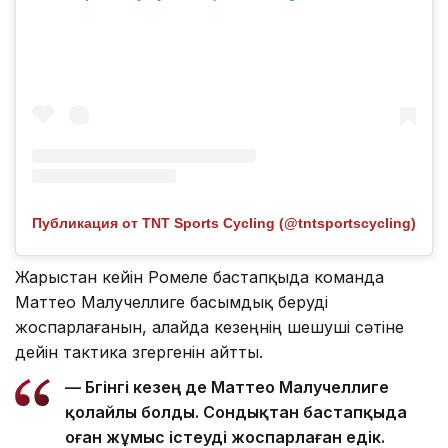
Публикация от TNT Sports Cycling (@tntsportscycling)
Жарыстан кейін Ромеле бастапқыда команда
Маттео Малучеллиге басымдық беруді
жоспарлағанын, алайда кезеңнің шешуші сәтіне
дейін тактика өзгергенін айтты.
— Бүгінгі кезең де Маттео Малучеллиге
қолайлы болды. Сондықтан бастапқыда
оған жұмыс істеуді жоспарлаған едік.