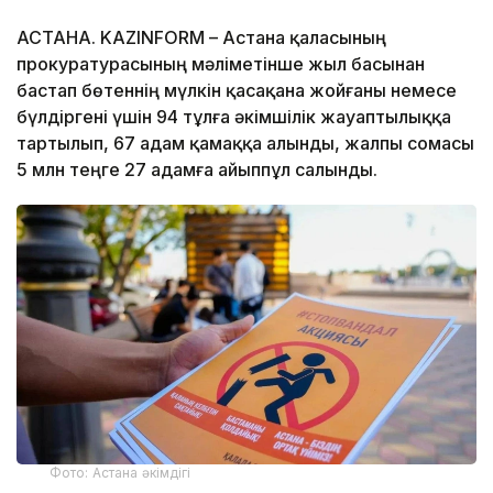
АСТАНА. KAZINFORM – Астана қаласының
прокуратурасының мәліметінше жыл басынан
бастап бөтеннің мүлкін қасақана жойғаны немесе
бүлдіргені үшін 94 тұлға әкімшілік жауаптылыққа
тартылып, 67 адам қамаққа алынды, жалпы сомасы
5 млн теңге 27 адамға айыппұл салынды.
Фото: Астана әкімдігі