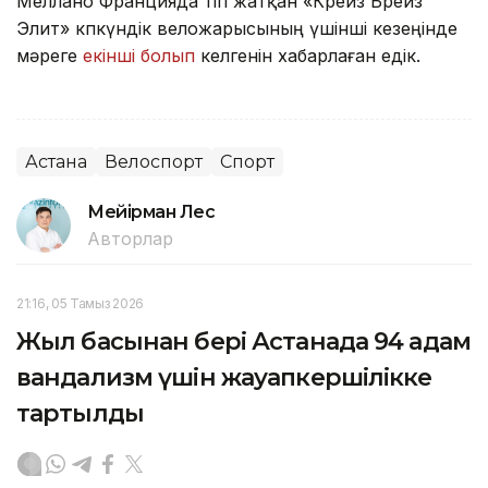
Меллано Францияда өтіп жатқан «Крейз Брейз
Элит» көпкүндік веложарысының үшінші кезеңінде
мәреге
екінші болып
келгенін хабарлаған едік.
Астана
Велоспорт
Спорт
Мейірман Лес
Авторлар
21:16, 05 Тамыз 2026
Жыл басынан бері Астанада 94 адам
вандализм үшін жауапкершілікке
тартылды