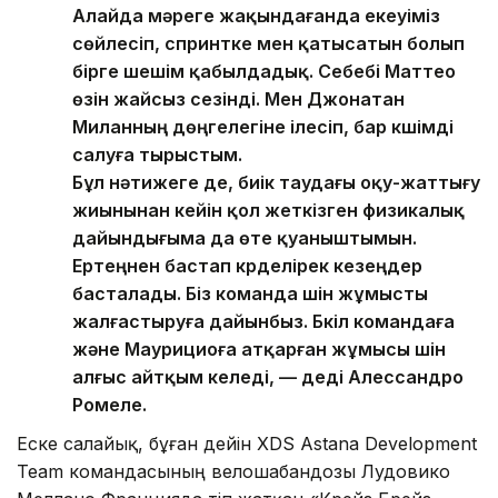
Алайда мәреге жақындағанда екеуіміз
сөйлесіп, спринтке мен қатысатын болып
бірге шешім қабылдадық. Себебі Маттео
өзін жайсыз сезінді. Мен Джонатан
Миланның дөңгелегіне ілесіп, бар күшімді
салуға тырыстым.
Бұл нәтижеге де, биік таудағы оқу-жаттығу
жиынынан кейін қол жеткізген физикалық
дайындығыма да өте қуаныштымын.
Ертеңнен бастап күрделірек кезеңдер
басталады. Біз команда үшін жұмысты
жалғастыруға дайынбыз. Бүкіл командаға
және Маурициоға атқарған жұмысы үшін
алғыс айтқым келеді, — деді Алессандро
Ромеле.
Еске салайық, бұған дейін XDS Astana Development
Team командасының велошабандозы Лудовико