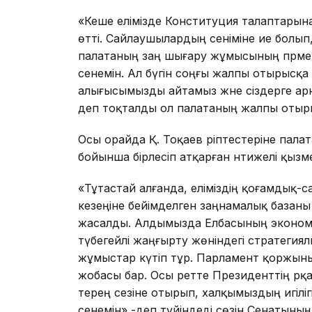
«Кеше елімізде Конституция талаптарына
өтті. Сайлаушылардың сеніміне ие болып
палатаның заң шығару жұмысының пәрменді
сенемін. Ал бүгін соңғы жалпы отырысқа
алығысымызды айтамыз және сіздерге ар
деп тоқталды ол палатаның жалпы отыр
Осы орайда Қ. Тоқаев әріптестеріне пала
бойынша бірлесіп атқарған нәтижелі қызм
«Тұтастай алғанда, еліміздің қоғамдық-с
кезеңіне бейімделген заңнамалық базан
жасалды. Алдымызда Елбасының экономи
түбегейлі жаңғырту жөніндегі стратеги
жұмыстар күтіп тұр. Парламент қоржыны
жобасы бар. Осы ретте Президенттің әрқ
терең сезіне отырып, халқымыздың игілі
сенемін»,-деп түйіндеді сөзін Сенатының