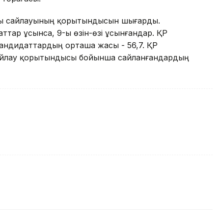
ары сайлауының қорытындысын шығарды.
ттар ұсынса, 9-ы өзін-өзі ұсынғандар. ҚР
андидаттардың орташа жасы - 56,7. ҚР
айлау қорытындысы бойынша сайланғандардың