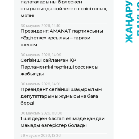
палаталарының бірлескен
отырысында сөйлеген сөзінің толық
мәтіні
30 маусым 2026, 14:10
Президент: AMANAT партиясының
«Әділетке» қосылуы – тарихи
шешім
30 маусым 2026, 14:09
Сегізінші сайланған ҚР
Парламентінің төртінші сессиясы
жабылды
30 маусым 2026, 14:01
Президент сегізінші шақырылым
депутаттарының жұмысына баға
берді
30 маусым 2026, 08:00
1 шілдеден бастап елімізде қандай
маңызды өзгерістер болады
29 маусым 2026, 13:26