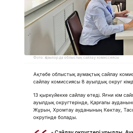
Фото: Қызылорда облыстық сайлау комиссиясы
Ақтөбе облыстық аумақтық сайлау коми
сайлау комиссиясы 8 ауылдық округ әкім
13 қыркүйекке сайлау өтеді. Яғни әкім с
ауылдық округтерінде, Қарғалы ауданы
Жұрын, Хромтау ауданының Көктау, Та
округінде болады.
- Сайлау округтері құрылды. Ау