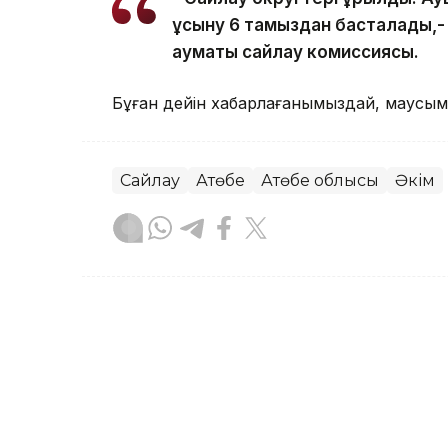
ұсыну 6 тамыздан басталады,-
аумақтық сайлау комиссиясы.
Бұған дейін хабарлағанымыздай, маусы
Сайлау
Ақтөбе
Ақтөбе облысы
Әкім
Алтынай Сағындықова
Авторлар
23:19, 05 Тамыз 2026