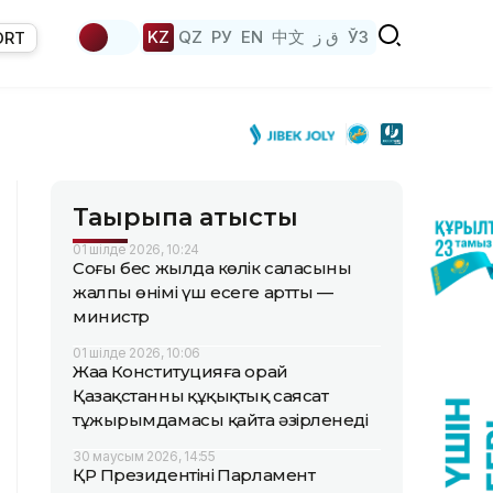
KZ
QZ
РУ
EN
中文
ق ز
ЎЗ
ORT
Тақырыпқа қатысты
01 шілде 2026, 10:24
Соңғы бес жылда көлік саласының
жалпы өнімі үш есеге артты —
министр
01 шілде 2026, 10:06
Жаңа Конституцияға орай
Қазақстанның құқықтық саясат
тұжырымдамасы қайта әзірленеді
30 маусым 2026, 14:55
ҚР Президентінің Парламент