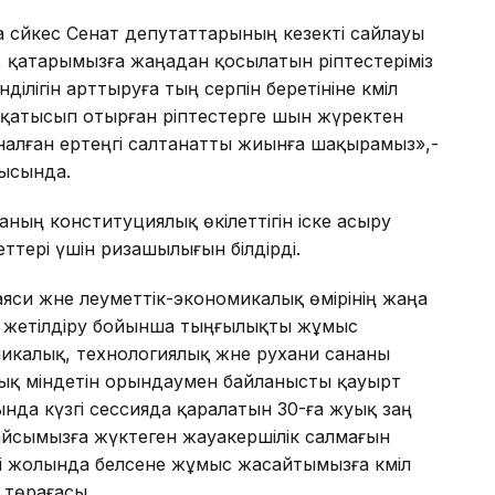
 сәйкес Сенат депутаттарының кезекті сайлауы
, қатарымызға жаңадан қосылатын әріптестеріміз
лігін арттыруға тың серпін беретініне кәміл
 қатысып отырған әріптестерге шын жүректен
налған ертеңгі салтанатты жиынға шақырамыз»,-
ысында.
таның конституциялық өкілеттігін іске асыру
еттері үшін ризашылығын білдірді.
аяси және әлеуметтік-экономикалық өмірінің жаңа
ы жетілдіру бойынша тыңғылықты жұмыс
калық, технологиялық және рухани сананы
ялық міндетін орындаумен байланысты қауырт
нда күзгі сессияда қаралатын 30-ға жуық заң
айсымызға жүктеген жауакершілік салмағын
гі жолында белсене жұмыс жасайтымызға кәміл
 төрағасы.