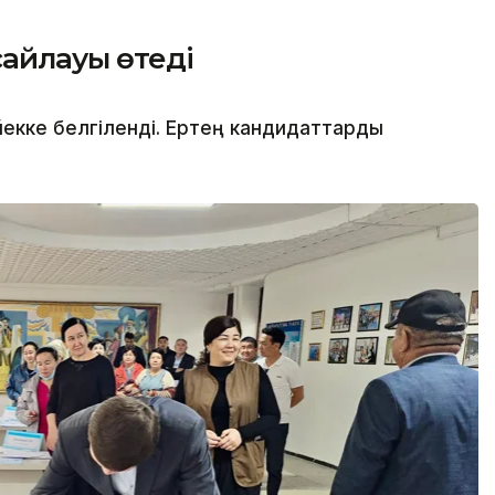
сайлауы өтеді
йекке белгіленді. Ертең кандидаттарды