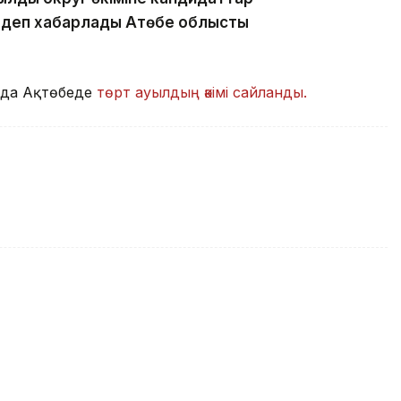
 деп хабарлады Ақтөбе облыстық
мда Ақтөбеде
төрт ауылдың әкімі сайланды.