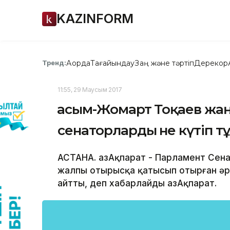
KAZINFORM
Ақорда
Тағайындау
Заң және тәртіп
Дерекқор
Тренд:
11:55, 29 Маусым 2017
Қасым-Жомарт Тоқаев жа
сенаторларды не күтіп т
АСТАНА. ҚазАқпарат - Парламент Сен
жалпы отырысқа қатысып отырған әрі
айтты, деп хабарлайды ҚазАқпарат.