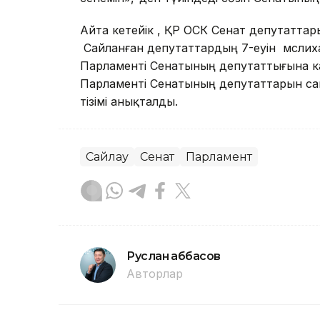
Айта кетейік , ҚР ОСК Сенат депутатт
Сайланған депутаттардың 7-еуін мәслиха
Парламенті Сенатының депутаттығына к
Парламенті Сенатының депутаттарын с
тізімі анықталды.
Сайлау
Сенат
Парламент
Руслан Ғаббасов
Авторлар