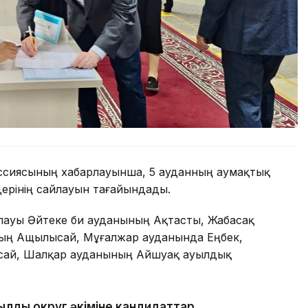
ссиясының хабарлауынша, 5 ауданның аумақтық
дерінің сайлауын тағайындады.
айлауы Әйтеке би ауданының Ақтасты, Жабасақ
ның Ащылысай, Мұғалжар ауданында Еңбек,
ссай, Шалқар ауданының Айшуақ ауылдық
ылдық округ әкіміне кандидаттар