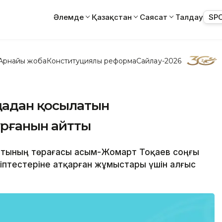
Әлемде
Қазақстан
Саясат
Талдау
SP
Арнайы жоба
Конституциялық реформа
Сайлау-2026
ңадан қосылатын
ұрғанын айтты
атының төрағасы Қасым-Жомарт Тоқаев соңғы
птестеріне атқарған жұмыстары үшін алғыс