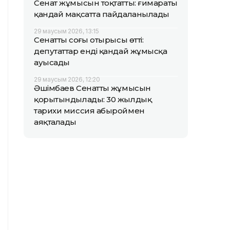
Сенат жұмысын тоқтатты: ғимараты
қандай мақсатта пайдаланылады
29 маусым 2026, 13:15
Сенаттың соңғы отырысы өтті:
депутаттар енді қандай жұмысқа
ауысады
29 маусым 2026, 12:20
Әшімбаев Сенаттың жұмысын
қорытындылады: 30 жылдық
тарихи миссия абыроймен
аяқталады