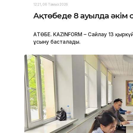
12:21, 06 Тамыз 2026
Ақтөбеде 8 ауылда әкім 
АҚТӨБЕ. KAZINFORM – Сайлау 13 қыркү
ұсыну басталады.