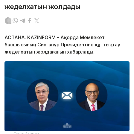
жеделхатын жолдады
АСТАНА. KAZINFORM – Ақорда Мемлекет
басшысының Сингапур Президентіне құттықтау
жеделхатын жолдағанын хабарлады.
Фото: Ақорда