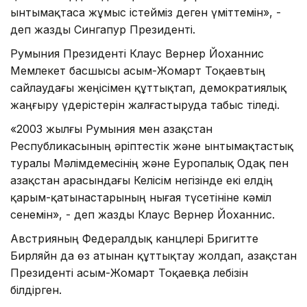
ынтымақтаса жұмыс істейміз деген үміттемін», -
деп жазды Сингапур Президенті.
Румыния Президенті Клаус Вернер Йоханнис
Мемлекет басшысы Қасым-Жомарт Тоқаевтың
сайлаудағы жеңісімен құттықтап, демократиялық
жаңғыру үдерістерін жалғастыруда табыс тіледі.
«2003 жылғы Румыния мен Қазақстан
Республикасының әріптестік және ынтымақтастық
туралы Мәлімдемесінің және Еуропалық Одақ пен
Қазақстан арасындағы Келісім негізінде екі елдің
қарым-қатынастарының нығая түсетініне кәміл
сенемін», - деп жазды Клаус Вернер Йоханнис.
Австрияның Федералдық канцлері Бригитте
Бирляйн да өз атынан құттықтау жолдап, Қазақстан
Президенті Қасым-Жомарт Тоқаевқа лебізін
білдірген.