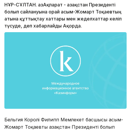
НҰР-СҰЛТАН. ҚазАқпарат - Қазақстан Президенті
болып сайлануына орай Қасым-Жомарт Тоқаевтың
атына құттықтау хаттары мен жеделхаттар келіп
түсуде, деп хабарлайды Ақорда.
Бельгия Королі Филипп Мемлекет басшысы Қасым-
Жомарт Тоқаевты Қазақстан Президенті болып