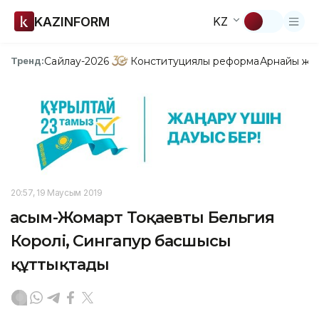
KAZINFORM
KZ
Сайлау-2026
Конституциялық реформа
Арнайы жо
Тренд:
20:57, 19 Маусым 2019
Қасым-Жомарт Тоқаевты Бельгия
Королі, Сингапур басшысы
құттықтады