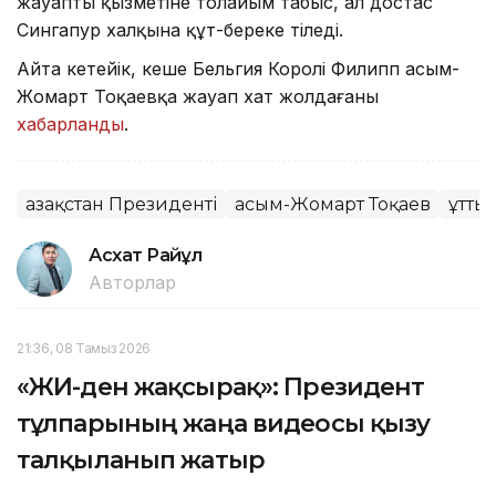
жауапты қызметіне толайым табыс, ал достас
Сингапур халқына құт-береке тіледі.
Айта кетейік, кеше Бельгия Королі Филипп Қасым-
Жомарт Тоқаевқа жауап хат жолдағаны
хабарланды
.
Қазақстан Президенті
Қасым-Жомарт Тоқаев
Құтты
Асхат Райқұл
Авторлар
21:36, 08 Тамыз 2026
«ЖИ-ден жақсырақ»: Президент
тұлпарының жаңа видеосы қызу
талқыланып жатыр