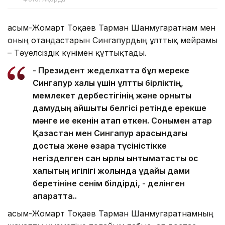
Қасым-Жомарт Тоқаев Тарман Шанмугаратнам мен
оның отандастарын Сингапурдың ұлттық мейрамы
– Тәуелсіздік күнімен құттықтады.
- Президент жеделхатта бұл мереке
Сингапур халқы үшін ұлттық бірліктің,
мемлекет дербестігінің және орнықты
дамудың айшықты белгісі ретінде ерекше
мәнге ие екенін атап өткен. Сонымен қатар
Қазақстан мен Сингапур арасындағы
достыққа және өзара түсіністікке
негізделген сан қырлы ынтымақтастық қос
халықтың игілігі жолында ұдайы дами
беретініне сенім білдірді, - делінген
ақпаратта..
Қасым-Жомарт Тоқаев Тарман Шанмугаратнамның