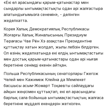
«Екі ел арасындағы қарым-қатынастар мен
сындарлы ынтымақтастықты одан әрі жалғастыра
алатындығымызға сенемін», - делінген
жеделхатта.
Корея Халық Демократиялық Республикасы
Жоғарғы Халық Жиналысының Президиум
Төрағасы Чве Рён Хэ Қазақстан Президентіне
құттықтау хатын жолдап, жылы лебізін білдірген.
Ол өзінің жеделхатында екі елдің ынтымақтастығы
мен достық қарым-қатынастары одан әрі нығая
беретініне сенімді екенін айтқан.
Польша Республикасының сенаторлары Гжегож
Челей мен Кажимеж Клейна да Мемлекет
басшысы Қасым-Жомарт Тоқаевты сайлаудағы
айқын жеңісімен құттықтап, екі ел арасындағы
барлық сала бойынша ынтымақтастықтың жалғаса
беретініне мүдделі екендерін жеткізген.