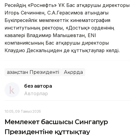
Ресейдің «Роснефть» ҰК Бас атқарушы директоры
Игорь Сечиннен, С.А.Герасимов атындағы
Бүкілресейлік мемлекеттік кинематография
институтының ректоры, «Достық» орденінің
кавалері Владимир Малышевтан, ENI
компаниясының Бас атқарушы директоры
Клаудио Дескальциден де құттықтаулар келді.
Қазақстан Президенті
Ақорда
без автора
Авторлар
10:05, 09 Тамыз 2026
Мемлекет басшысы Сингапур
Президентіне құттықтау