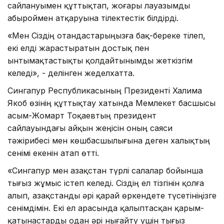
сайлануымен құттықтап, жоғары лауазымды
абыроймен атқаруына тілектестік білдірді.
«Мен Сіздің отандастарыңызға бақ-береке тілеп,
екі елді жарастыратын достық пен
ынтымақтастықты қолдайтынымды жеткізгім
келеді», - делінген жеделхатта.
Сингапур Республикасының Президенті Халима
Якоб өзінің құттықтау хатында Мемлекет басшысы
Қасым-Жомарт Тоқаевтың президент
сайлауындағы айқын жеңісін оның саяси
тәжірибесі мен көшбасшылығына деген халықтың
сенімі екенін атап өтті.
«Сингапур мен Қазақстан түрлі салалар бойынша
тығыз жұмыс істеп келеді. Сіздің ел тізгінін қолға
алып, Қазақстанды әрі қарай өркендете түсетініңізге
сенімдімін. Екі ел арасында қалыптасқан қарым-
қатынастарды одан әрі нығайту үшін тығыз