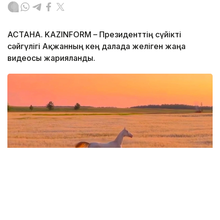
АСТАНА. KAZINFORM – Президенттің сүйікті
сәйгүлігі Ақжанның кең далада желіген жаңа
видеосы жарияланды.
Фото: видеодан алынған скрин