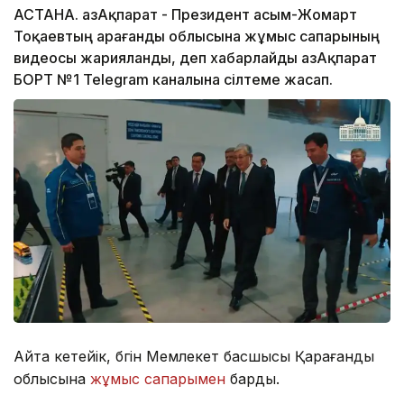
АСТАНА. ҚазАқпарат - Президент Қасым-Жомарт
Тоқаевтың Қарағанды облысына жұмыс сапарының
видеосы жарияланды, деп хабарлайды ҚазАқпарат
БОРТ №1 Telegram каналына сілтеме жасап.
Айта кетейік, бүгін Мемлекет басшысы Қарағанды
облысына
жұмыс сапарымен
барды.