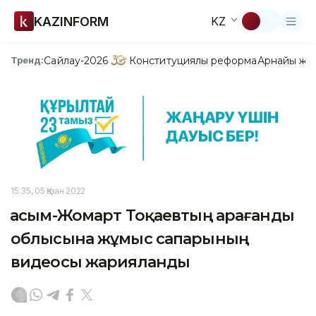
KAZINFORM
KZ
Сайлау-2026
Конституциялық реформа
Арнайы жо
Тренд:
15:35, 05 Қазан 2022
Қасым-Жомарт Тоқаевтың Қарағанды
облысына жұмыс сапарының
видеосы жарияланды