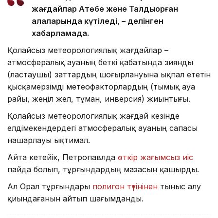
жағдайлар Ақтөбе және Талдықорған
қалаларында күтіледі, – делінген
хабарламада.
Қолайсыз метеорологиялық жағдайлар –
атмосфералық ауаның беткі қабатында зиянды
(ластаушы) заттардың шоғырлануына ықпал ететін
қысқамерзімді метеофакторлардың (тымық ауа
райы, жеңіл жел, тұман, инверсия) жиынтығы.
Қолайсыз метеорологиялық жағдай кезінде
елдімекендердегі атмосфералық ауаның сапасы
нашарлауы ықтимал.
Айта кетейік, Петропавлда
өткір жағымсыз иіс
пайда болып, тұрғындардың мазасын қашырды.
Ал Орал тұрғындары
полигон түтінінен
тыныс алу
қиындағанын айтып шағымданды.