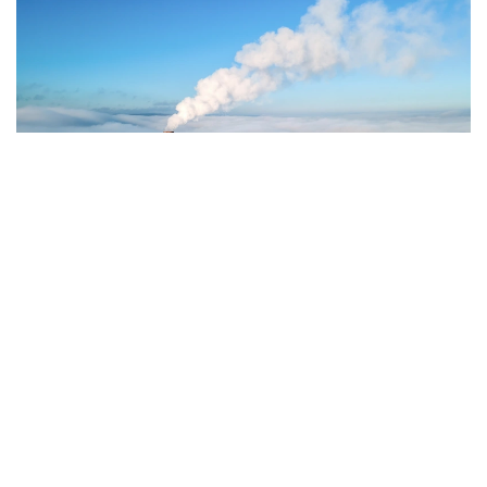
Фото: Magnific.com
5 тамызда қолайсыз метеорологиялық
жағдайлар Ақтөбе қалаласында күтіледі, –
делінген хабарламада.
Қолайсыз метеорологиялық жағдайлар –
атмосфералық ауаның беткі қабатында зиянды
(ластаушы) заттардың шоғырлануына ықпал ететін
қысқамерзімді метеофакторлардың (тымық ауа