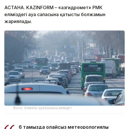
АСТАНА. KAZINFORM – «Қазгидромет» РМК
еліміздегі ауа сапасына қатысты болжамын
жариялады.
Фото: Алматы қаласының әкімдігі
6 тамызда қолайсыз метеорологиялық