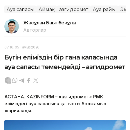
Ауа сапасы
Аймақ
Қазгидромет
Ауа райы
Эко
Жасұлан Бақытбекұлы
Авторлар
07:16, 05 Тамыз 2026
Бүгін еліміздің бір ғана қаласында
ауа сапасы төмендейді – Қазгидромет
АСТАНА. KAZINFORM – «Қазгидромет» РМК
еліміздегі ауа сапасына қатысты болжамын
жариялады.