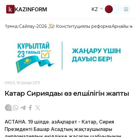
KAZINFORM
KZ
Сайлау-2026
Конституциялық реформа
Арнайы жо
Тренд:
09:53, 19 Шілде 2011
Катар Сириядағы өз елшілігін жапты
АСТАНА. 19 шілде. ҚазАқпарат - Катар, Сирия
Президенті Башар Асадтың жақтаушылары
дипломатиялық өкілдікке жасаған шабуылынан