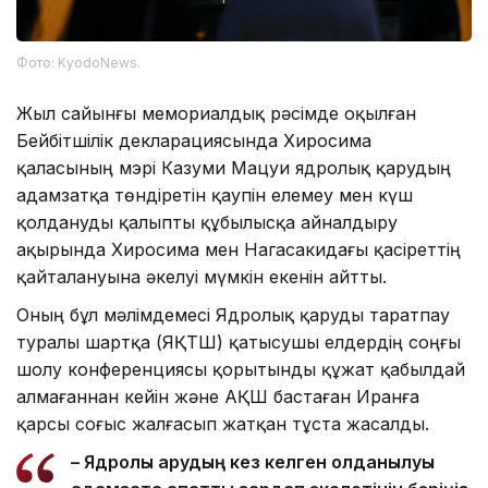
Фото: KyodoNews.
Жыл сайынғы мемориалдық рәсімде оқылған
Бейбітшілік декларациясында Хиросима
қаласының мэрі Казуми Мацуи ядролық қарудың
адамзатқа төндіретін қаупін елемеу мен күш
қолдануды қалыпты құбылысқа айналдыру
ақырында Хиросима мен Нагасакидағы қасіреттің
қайталануына әкелуі мүмкін екенін айтты.
Оның бұл мәлімдемесі Ядролық қаруды таратпау
туралы шартқа (ЯҚТШ) қатысушы елдердің соңғы
шолу конференциясы қорытынды құжат қабылдай
алмағаннан кейін және АҚШ бастаған Иранға
қарсы соғыс жалғасып жатқан тұста жасалды.
– Ядролық қарудың кез келген қолданылуы