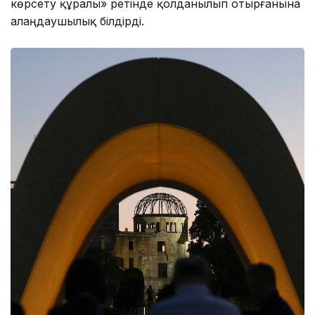
көрсету құралы» ретінде қолданылып отырғанына
алаңдаушылық білдірді.