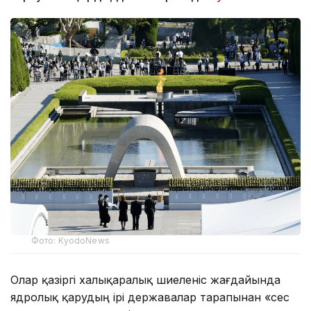
Фото: KyodoNews
Олар қазіргі халықаралық шиеленіс жағдайында
ядролық қарудың ірі державалар тарапынан «сес