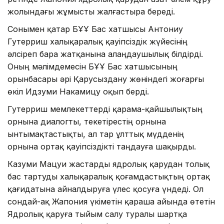
жолындағы жұмысты жалғастыра береді.
Сонымен қатар БҰҰ Бас хатшысы Антониу
Гутерриш халықаралық қауіпсіздік жүйесінің
әлсіреп бара жатқанына алаңдаушылық білдірді.
Оның мәлімдемесін БҰҰ Бас хатшысының
орынбасары әрі Қарусыздану жөніндегі жоғарғы
өкіл Идзуми Накамицу оқып берді.
Гутерриш мемлекеттерді қарама-қайшылықтың
орнына диалогты, текетірестің орнына
ынтымақтастықты, ал тар ұлттық мүдденің
орнына ортақ қауіпсіздікті таңдауға шақырды.
Казуми Мацуи жастарды ядролық қарудан толық
бас тартуды халықаралық қоғамдастықтың ортақ
қағидатына айналдыруға үлес қосуға үндеді. Ол
сондай-ақ Жапония үкіметін қараша айында өтетін
Ядролық қаруға тыйым салу туралы шартқа