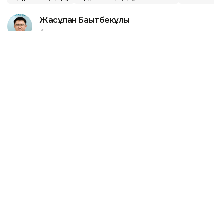
Жасұлан Бақытбекұлы
Авторлар
06:35, 06 Тамыз 2026
Литва-Беларусь шекарасынан
мигранттардың тағы бір жерасты
туннелі табылды
АСТАНА. KAZINFORM – Литваның шекарашылары
Беларусьпен арадағы мемлекеттік шекара астынан
заңсыз өтуге арналған болуы мүмкін тағы бір
жерасты туннелін анықтады. Бұл осы жылдың
басынан бері тіркелген осындай он екінші жағдай,
деп хабарлайды
Deutsche Welle
.