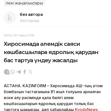
Әлем жаңалықтары
без автора
Авторлар
06:56, 06 Тамыз 2026
Хиросимада әлемдік саяси
көшбасшыларға ядролық қарудан
бас тартуға үндеу жасалды
АСТАНА. KAZINFORM – Хиросимада АҚШ-тың атом
бомбасын тастағанына 81 жыл толуына арналған
еске алу рәсімінде қала билігі әлем
көшбасшыларын ядролық қарудан толық бас
тартуға шақырды, деп хабарлайды
KyodoNews
.