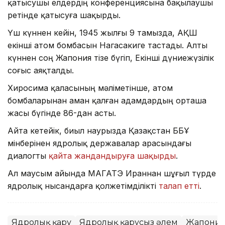
қатысушы елдердің конференциясына бақылаушы
ретінде қатысуға шақырды.
Үш күннен кейін, 1945 жылғы 9 тамызда, АҚШ
екінші атом бомбасын Нагасакиге тастады. Алты
күннен соң Жапония тізе бүгіп, Екінші дүниежүзілік
соғыс аяқталды.
Хиросима қаласының мәліметінше, атом
бомбаларынан аман қалған адамдардың орташа
жасы бүгінде 86-дан асты.
Айта кетейік, биыл наурызда Қазақстан ББҰ
мінберінен ядролық державалар арасындағы
диалогты
қайта жандандыруға шақырды
.
Ал маусым айында МАГАТЭ Ираннан шұғыл түрде
ядролық нысандарға қолжетімділікті
талап етті
.
Ядролық қару
Ядролық қарусыз әлем
Жапони