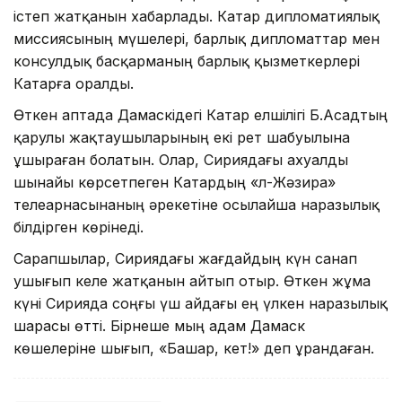
істеп жатқанын хабарлады. Катар дипломатиялық
миссиясының мүшелері, барлық дипломаттар мен
консулдық басқарманың барлық қызметкерлері
Катарға оралды.
Өткен аптада Дамаскідегі Катар елшілігі Б.Асадтың
қарулы жақтаушыларының екі рет шабуылына
ұшыраған болатын. Олар, Сириядағы ахуалды
шынайы көрсетпеген Катардың «Әл-Жәзира»
телеарнасынаның әрекетіне осылайша наразылық
білдірген көрінеді.
Сарапшылар, Сириядағы жағдайдың күн санап
ушығып келе жатқанын айтып отыр. Өткен жұма
күні Сирияда соңғы үш айдағы ең үлкен наразылық
шарасы өтті. Бірнеше мың адам Дамаск
көшелеріне шығып, «Башар, кет!» деп ұрандаған.