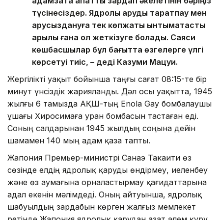
адамзатқа апатты зардап әкелетінін бәріңіз
түсінесіздер. Ядролық қаруды таратпау мен
қарусыздануға тек көпжақты ынтымақтастық
арқылы ғана қол жеткізуге болады. Саяси
көшбасшылар бұл бағытта өзгелерге үлгі
көрсетуі тиіс, – деді Казуми Мацуи.
Жергілікті уақыт бойынша таңғы сағат 08:15-те бір
минут үнсіздік жарияланды. Дәл осы уақытта, 1945
жылғы 6 тамызда АҚШ-тың Enola Gay бомбалаушы
ұшағы Хиросимаға уран бомбасын тастаған еді.
Соның салдарынан 1945 жылдың соңына дейін
шамамен 140 мың адам қаза тапты.
Жапония Премьер-министрі Санаэ Такаити өз
сөзінде елдің ядролық қаруды өндірмеу, иеленбеу
және өз аумағына орналастырмау қағидаттарына
адал екенін мәлімдеді. Оның айтуынша, ядролық
шабуылдың зардабын көрген жалғыз мемлекет
ретінде Жапония ядролық қарудан азат әлем құру