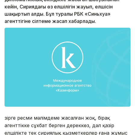
кейін, Сириядағы өз елшілігін жауып, елшісін
шақыртып алды. Бұл туралы РБК «Синьхуа»
агенттігіне сілтеме жасап хабарлады.
Әзірге ресми мәлімдеме жасалған жоқ, бірақ
агенттікке сұхбат берген дереккөз, дәл қазір
елшілікте тек сириялық қызметкерлер ғана жұмыс