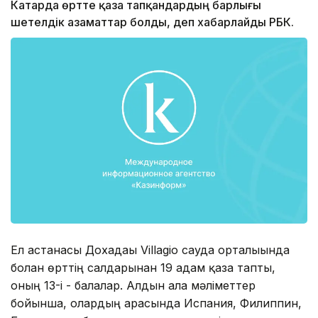
Катарда өртте қаза тапқандардың барлығы
шетелдік азаматтар болды, деп хабарлайды РБК.
Ел астанасы Дохадағы Villagio сауда орталығында
болған өрттің салдарынан 19 адам қаза тапты,
оның 13-і - балалар. Алдын ала мәліметтер
бойынша, олардың арасында Испания, Филиппин,