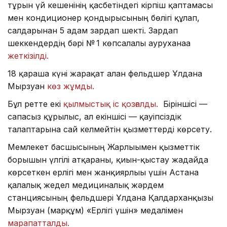
тұрғын үй кешенінің қасбетіндегі кірпіш қаптамасы
мен кондиционер қондырғысының бөлігі құлап,
салдарынан 5 адам зардап шекті. Зардап
шеккендердің бәрі № 1 көпсалалы ауруханаға
жеткізілді.
18 қараша күні жарақат алған фельдшер Ұлдана
Мырзуан
көз жұмды.
Бұл ретте екі
қылмыстық іс қозғалды.
Біріншісі —
сапасыз құрылыс, ал екіншісі — қауіпсіздік
талаптарына сай келмейтін қызметтерді көрсету.
Мемлекет басшысының Жарлығымен қызметтік
борышын үлгілі атқарғаны, қиын-қыстау жағдайда
көрсеткен ерлігі мен жанқиярлығы үшін Астана
қалалық жедел медициналық жәрдем
станциясының фельдшері Ұлдана Қалдарханқызы
Мырзуан (марқұм) «Ерлігі үшін» медалімен
марапатталды.