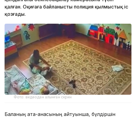
қалған. Оқиғаға байланысты полиция қылмыстық іс
қозғады.
Фото: видеодан алынған скрин
Баланың ата-анасының айтуынша, бүлдіршін
жекеменшік балабақшаға небәрі бес күн барған.
Алғашында оның мазасыздануын бейімделу