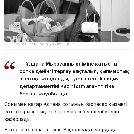
Фото: rustemova_aliya / instagram
— Ұлдана Мырзуанның өліміне қатысты
сотқа дейінгі тергеу аяқталып, қылмыстық
іс сотқа жолданды, - делінген Полиция
департаментінің Kazinform агенттігіне
берген жауабында.
Сонымен қатар Астана сотының баспасөз қызметі
сот отырысының өтетін күні әлі белгіленбегенін
хабарлады.
Естеріңізге сала кетсек, 8 қарашада елордада