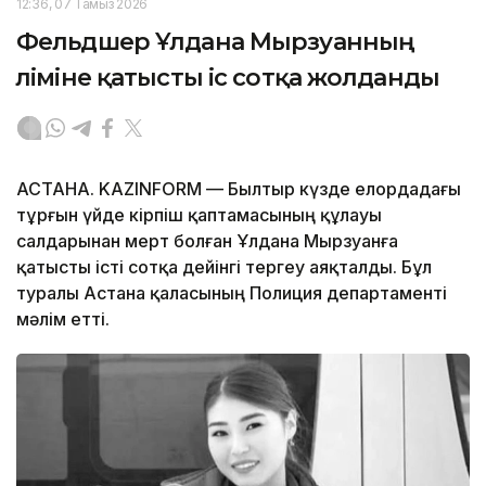
12:36, 07 Тамыз 2026
Фельдшер Ұлдана Мырзуанның
өліміне қатысты іс сотқа жолданды
АСТАНА. KAZINFORM — Былтыр күзде елордадағы
тұрғын үйде кірпіш қаптамасының құлауы
салдарынан мерт болған Ұлдана Мырзуанға
қатысты істі сотқа дейінгі тергеу аяқталды. Бұл
туралы Астана қаласының Полиция департаменті
мәлім етті.