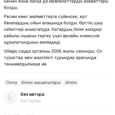
Бенин және басқа да мемлекеттердің азаматтары
болды.
Ресми емес мәліметтерге сүйенсек, өрт
балалардың ойын алаңында болды. Өрттің шығу
себептері анықталуда. Катардың билік өкілдері
қайғылы оқиғаны тергеу үшін арнайы комиссия
құрылатындығын мәлімдеді.
Villagio сауда орталығы 2006 жылы салынды. Ол
туристер мен жергілікті тұрғындар арасында
танымалдылыққа ие.
Оқиға
Әлем жаңалықтары
Әлем
без автора
Авторлар