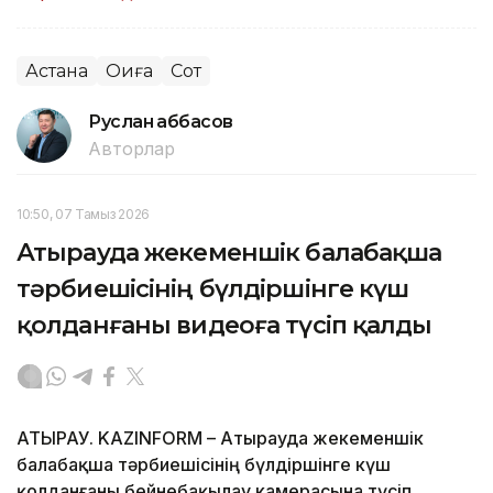
Астана
Оқиға
Сот
Руслан Ғаббасов
Авторлар
10:50, 07 Тамыз 2026
Атырауда жекеменшік балабақша
тәрбиешісінің бүлдіршінге күш
қолданғаны видеоға түсіп қалды
АТЫРАУ. KAZINFORM – Атырауда жекеменшік
балабақша тәрбиешісінің бүлдіршінге күш
қолданғаны бейнебақылау камерасына түсіп