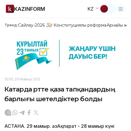
KAZINFORM
KZ
Сайлау-2026
Конституциялық реформа
Арнайы жо
Тренд:
10:05, 29 Мамыр 2012
Катарда өртте қаза тапқандардың
барлығы шетелдіктер болды
АСТАНА. 29 мамыр. ҚазАқпарат - 28 мамыр күні