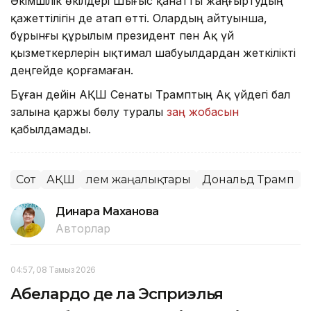
Әкімшілік өкілдері Шығыс қанатты жаңғыртудың
қажеттілігін де атап өтті. Олардың айтуынша,
бұрынғы құрылым президент пен Ақ үй
қызметкерлерін ықтимал шабуылдардан жеткілікті
деңгейде қорғамаған.
Бұған дейін АҚШ Сенаты Трамптың Ақ үйдегі бал
залына қаржы бөлу туралы
заң жобасын
қабылдамады.
Сот
АҚШ
Әлем жаңалықтары
Дональд Трамп
Динара Маханова
Авторлар
04:57, 08 Тамыз 2026
Абелардо де ла Эсприэлья