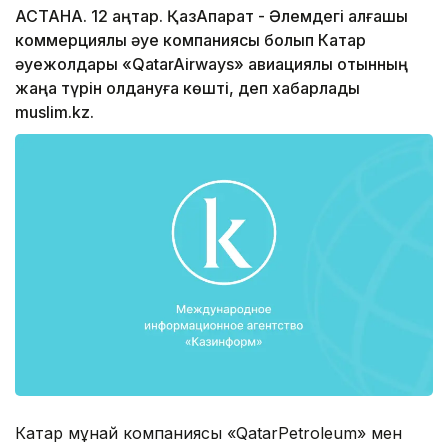
АСТАНА. 12 қаңтар. ҚазАқпарат - Әлемдегі алғашқы
коммерциялық әуе компаниясы болып Катар
әуежолдары «QatarAirways» авиациялық отынның
жаңа түрін қолдануға көшті, деп хабарлады
muslim.kz.
Катар мұнай компаниясы «QatarPetroleum» мен