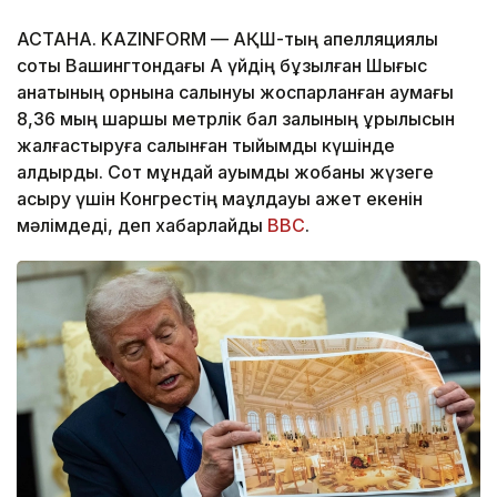
АСТАНА. KAZINFORM — АҚШ-тың апелляциялық
соты Вашингтондағы Ақ үйдің бұзылған Шығыс
қанатының орнына салынуы жоспарланған аумағы
8,36 мың шаршы метрлік бал залының құрылысын
жалғастыруға салынған тыйымды күшінде
қалдырды. Сот мұндай ауқымды жобаны жүзеге
асыру үшін Конгрестің мақұлдауы қажет екенін
мәлімдеді, деп хабарлайды
BBC
.