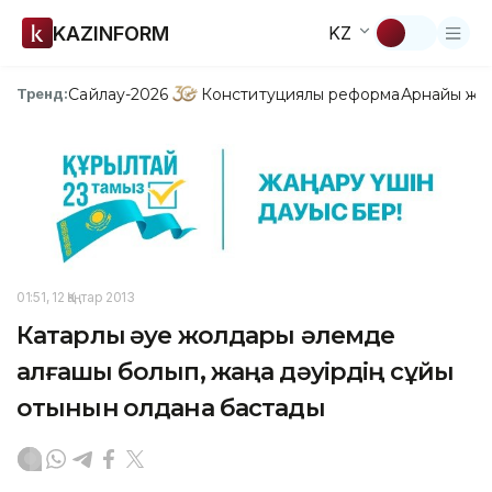
KAZINFORM
KZ
Сайлау-2026
Конституциялық реформа
Арнайы жо
Тренд:
01:51, 12 Қаңтар 2013
Катарлық әуе жолдары әлемде
алғашқы болып, жаңа дәуірдің сұйық
отынын қолдана бастады