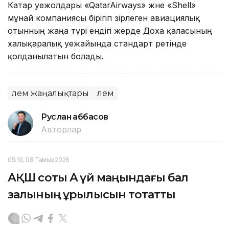
Катар әуежолдары «QatarAirways» және «Shell»
мұнай компаниясы бірігіп әзірлеген авиациялық
отынның жаңа түрі ендігі жерде Доха қаласының
халықаралық әуежайында стандарт ретінде
қолданылатын болады.
Әлем жаңалықтары
Әлем
Руслан Ғаббасов
Авторлар
05:19, 08 Тамыз 2026
АҚШ соты Ақ үй маңындағы бал
залының құрылысын тоқтатты