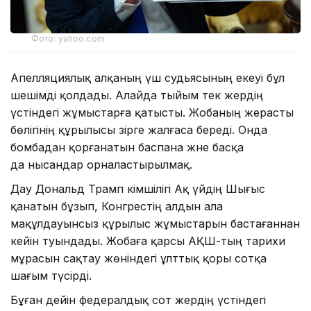
Фото: yahoo.com
Апелляциялық алқаның үш судьясының екеуі бұл
шешімді қолдады. Алайда тыйым тек жердің
үстіндегі жұмыстарға қатысты. Жобаның жерасты
бөлігінің құрылысы әзірге жалғаса береді. Онда
бомбадан қорғанатын баспана және басқа
да нысандар орналастырылмақ.
Дау Дональд Трамп әкімшілігі Ақ үйдің Шығыс
қанатын бұзып, Конгрестің алдын ала
мақұлдауынсыз құрылыс жұмыстарын бастағаннан
кейін туындады. Жобаға қарсы АҚШ-тың тарихи
мұрасын сақтау жөніндегі ұлттық қоры сотқа
шағым түсірді.
Бұған дейін федералдық сот жердің үстіндегі