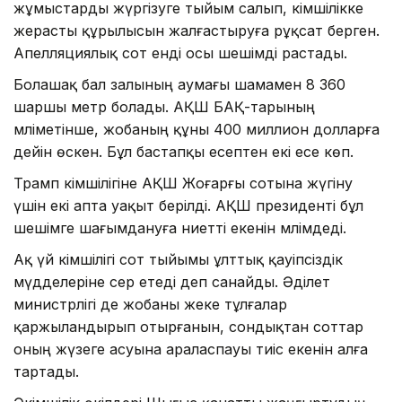
жұмыстарды жүргізуге тыйым салып, әкімшілікке
жерасты құрылысын жалғастыруға рұқсат берген.
Апелляциялық сот енді осы шешімді растады.
Болашақ бал залының аумағы шамамен 8 360
шаршы метр болады. АҚШ БАҚ-тарының
мәліметінше, жобаның құны 400 миллион долларға
дейін өскен. Бұл бастапқы есептен екі есе көп.
Трамп әкімшілігіне АҚШ Жоғарғы сотына жүгіну
үшін екі апта уақыт берілді. АҚШ президенті бұл
шешімге шағымдануға ниетті екенін мәлімдеді.
Ақ үй әкімшілігі сот тыйымы ұлттық қауіпсіздік
мүдделеріне әсер етеді деп санайды. Әділет
министрлігі де жобаны жеке тұлғалар
қаржыландырып отырғанын, сондықтан соттар
оның жүзеге асуына араласпауы тиіс екенін алға
тартады.