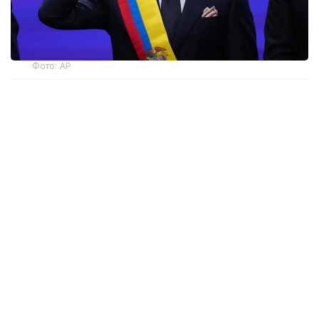
Фото: AP
— Ант етемін және Колумбияның
Конституциясы мен заңдарын адал
сақтауға халық алдында уәде беремін, —
деді мемлекет басшысы парламент
мүшелерінің қатысуымен өткен рәсімде.
Инаугурация Колумбия астанасында емес, елдің
батысындағы Кали қаласында өтті. Рәсімге
Аргентина президенті Хавьер Милей, Чили
президенті Хосе Антонио Каст және Эквадор
президенті Даниэль Нобоа да қатысты.
Де ла Эсприэлья 21 маусымда өткен президент