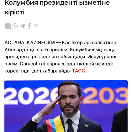
Колумбия президенті қызметіне
кірісті
АСТАНА. KAZINFORM —
Кәсіпкер әрі саясаткер
Абелардо де ла Эсприэлья Колумбияның жаңа
президенті ретінде ант қабылдады. Инаугурация
рәсімі Caracol телеарнасында тікелей эфирде
көрсетілді, деп хабарлайды
ТАСС
.