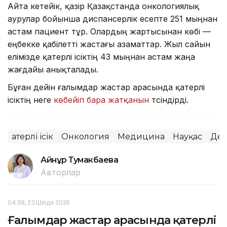
Айта кетейік, қазір Қазақстанда онкологиялық
аурулар бойынша диспансерлік есепте 251 мыңнан
астам пациент тұр. Олардың жартысынан көбі —
еңбекке қабілетті жастағы азаматтар. Жыл сайын
елімізде қатерлі ісіктің 43 мыңнан астам жаңа
жағдайы анықталады.
Бұған дейін ғалымдар жастар арасында қатерлі
ісіктің неге
көбейіп бара жатқанын
түсіндірді.
Қатерлі ісік
Онкология
Медицина
Науқас
Ден
Айнұр Тумакбаева
Авторлар
04:38, 23 Шілде 2026
Ғалымдар жастар арасында қатерлі