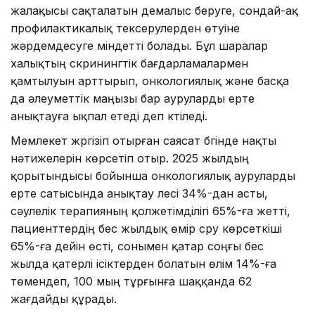
жалақысы сақталатын демалыс беруге, сондай-ақ
профилактикалық тексерулерден өтуіне
жәрдемдесуге міндетті болады. Бұл шаралар
халықтың скринингтік бағдарламалармен
қамтылуын арттырып, онкологиялық және басқа
да әлеуметтік маңызы бар ауруларды ерте
анықтауға ықпал етеді деп күтіледі.
Мемлекет жүргізіп отырған саясат бүгінде нақты
нәтижелерін көрсетіп отыр. 2025 жылдың
қорытындысы бойынша онкологиялық ауруларды
ерте сатысында анықтау үлесі 34%-дан асты,
сәулелік терапияның қолжетімділігі 65%-ға жетті,
пациенттердің бес жылдық өмір сүру көрсеткіші
65%-ға дейін өсті, сонымен қатар соңғы бес
жылда қатерлі ісіктерден болатын өлім 14%-ға
төмендеп, 100 мың тұрғынға шаққанда 62
жағдайды құрады.