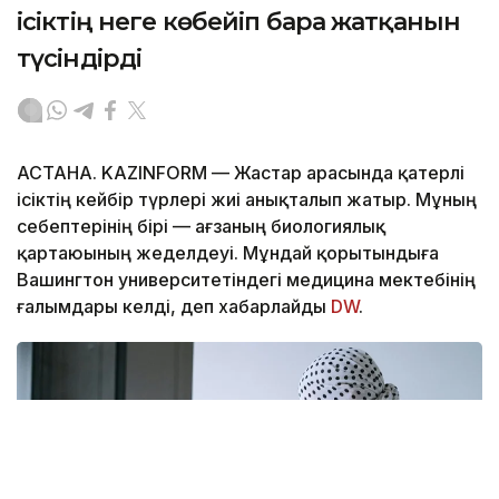
ісіктің неге көбейіп бара жатқанын
түсіндірді
АСТАНА. KAZINFORM — Жастар арасында қатерлі
ісіктің кейбір түрлері жиі анықталып жатыр. Мұның
себептерінің бірі — ағзаның биологиялық
қартаюының жеделдеуі. Мұндай қорытындыға
Вашингтон университетіндегі медицина мектебінің
ғалымдары келді, деп хабарлайды
DW
.