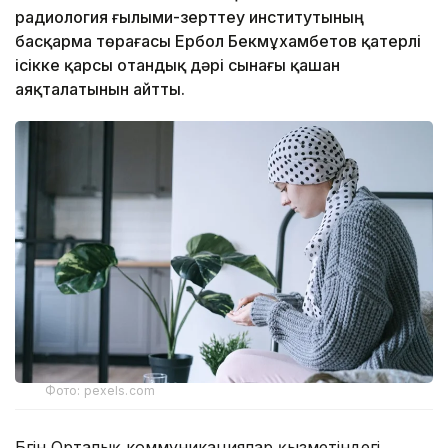
радиология ғылыми-зерттеу институтының
басқарма төрағасы Ербол Бекмұхамбетов қатерлі
ісікке қарсы отандық дәрі сынағы қашан
аяқталатынын айтты.
Фото: pexels.com
Бүгін Орталық коммуникациялар қызметіндегі