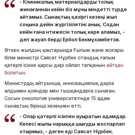
- Клиникалық материалдарды толық
жинағаннан кейін біз мұны міндетті түрде
айтамыз. Сынақтың қазіргі кезеңі жыл
соңына дейін жүргізілетіні анық. Содан
кейін ғана нәтижесін толық көре аламыз, -
деп жауап берді Ербол Бекмұхамбетов.
Өткен жылдың қаңтарында Ғылым және жоғары
білім министрі Саясат Нұрбек отандық ғалым
қатерлі ісікке қарсы дәрі ойлап тапқанын
айтқан
болатын.
Министрдің айтуынша, инновациялық дәріні
алдымен қояндар мен тышқандарға сынаған.
Сосын онкология университетінде 15 адам
сынақтың бірінші кезеңнен өтті.
- Олар қатерлі ісікпен ауыратын адамдар.
Келесі жылы нарыққа шығуды жоспарлап
отырмыз, - деген еді Саясат Нұрбек.