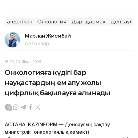
Қатерлі ісік
Онкология
Дәрі-дәрмек
Денсаулы
Марлан Жиембай
Авторлар
16:20, 23 Шілде 2026
Онкологияға күдігі бар
науқастардың ем алу жолы
цифрлық бақылауға алынады
АСТАНА. KAZINFORM — Денсаулық сақтау
министрлігі онкологиялық көмекті