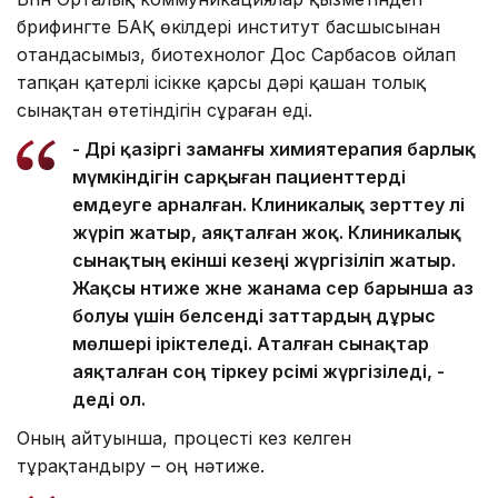
брифингте БАҚ өкілдері институт басшысынан
отандасымыз, биотехнолог Дос Сарбасов ойлап
тапқан қатерлі ісікке қарсы дәрі қашан толық
сынақтан өтетіндігін сұраған еді.
- Дәрі қазіргі заманғы химиятерапия барлық
мүмкіндігін сарқыған пациенттерді
емдеуге арналған. Клиникалық зерттеу әлі
жүріп жатыр, аяқталған жоқ. Клиникалық
сынақтың екінші кезеңі жүргізіліп жатыр.
Жақсы нәтиже және жанама әсер барынша аз
болуы үшін белсенді заттардың дұрыс
мөлшері іріктеледі. Аталған сынақтар
аяқталған соң тіркеу рәсімі жүргізіледі, -
деді ол.
Оның айтуынша, процесті кез келген
тұрақтандыру – оң нәтиже.