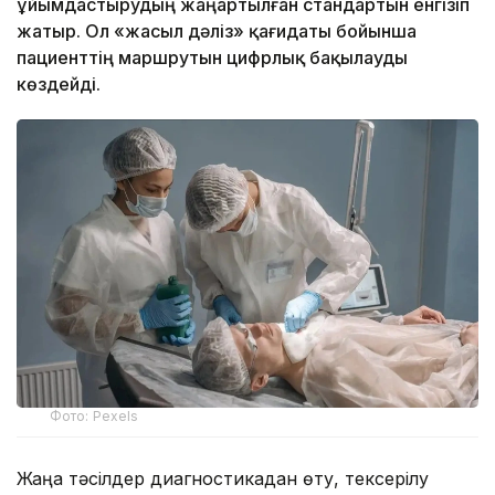
ұйымдастырудың жаңартылған стандартын енгізіп
жатыр. Ол «жасыл дәліз» қағидаты бойынша
пациенттің маршрутын цифрлық бақылауды
көздейді.
Фото: Pexels
Жаңа тәсілдер диагностикадан өту, тексерілу