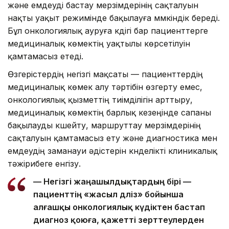
және емдеуді бастау мерзімдерінің сақталуын
нақты уақыт режимінде бақылауға мүмкіндік береді.
Бұл онкологиялық ауруға күдігі бар пациенттерге
медициналық көмектің уақтылы көрсетілуін
қамтамасыз етеді.
Өзгерістердің негізгі мақсаты — пациенттердің
медициналық көмек алу тәртібін өзгерту емес,
онкологиялық қызметтің тиімділігін арттыру,
медициналық көмектің барлық кезеңінде сапаны
бақылауды күшейту, маршруттау мерзімдерінің
сақталуын қамтамасыз ету және диагностика мен
емдеудің заманауи әдістерін күнделікті клиникалық
тәжірибеге енгізу.
— Негізгі жаңашылдықтардың бірі —
пациенттің «жасыл дәліз» бойынша
алғашқы онкологиялық күдіктен бастап
диагноз қоюға, қажетті зерттеулерден