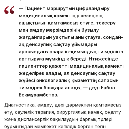
— Пациент маршрутын цифрландыру
медициналық көмектің әр кезеңінің
ашықтығын қамтамасыз етуге, тексеру
мен емдеу мерзімдерінің бұзылу
жағдайларын уақтылы анықтауға, сондай-
ақ денсаулық сақтау ұйымдары
арасындағы өзара іс-қимылдың тиімділігін
арттыруға мүмкіндік береді. Нәтижесінде
пациенттер қажетті медициналық көмекті
жеделірек алады, ал денсаулық сақтау
жүйесі онкологиялық қызметтің сапасын
тиімдірек басқара алады, — деді Ербол
Бекмұхамбетов.
Диагностика, емдеу, дәрі-дәрмекпен қамтамасыз
ету, сәулелік терапия, хирургиялық көмек, оңалту
және диспансерлік бақылаудың барлық түрлері
бұрынғыдай мемлекет кепілдік берген тегін