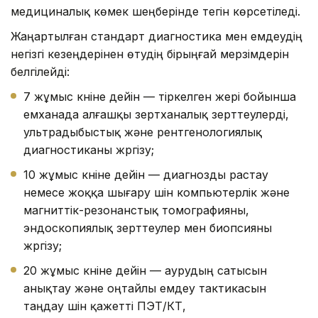
медициналық көмек шеңберінде тегін көрсетіледі.
Жаңартылған стандарт диагностика мен емдеудің
негізгі кезеңдерінен өтудің бірыңғай мерзімдерін
белгілейді:
7 жұмыс күніне дейін — тіркелген жері бойынша
емханада алғашқы зертханалық зерттеулерді,
ультрадыбыстық және рентгенологиялық
диагностиканы жүргізу;
10 жұмыс күніне дейін — диагнозды растау
немесе жоққа шығару үшін компьютерлік және
магниттік-резонанстық томографияны,
эндоскопиялық зерттеулер мен биопсияны
жүргізу;
20 жұмыс күніне дейін — аурудың сатысын
анықтау және оңтайлы емдеу тактикасын
таңдау үшін қажетті ПЭТ/КТ,