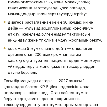
иммуногистохимиялық және молекулалық-
генетикалық зерттеулерді қоса алғанда,
мамандандырылған зерттеулерді жүргізу;
диагноз расталғаннан кейін 30 жұмыс күніне
дейін — мультидисциплинарлық консилиум
өткізу, жекелендірілген емдеу тактикасын
айқындау және түпкілікті емдеу жоспарын бекіту;
қосымша 5 жұмыс күніне дейін — онкология
орталығынан 200 шақырымнан астам
қашықтықта тұратын пациенттердің жол жүруін
ұйымдастыруға және қажетті тексерулерден
өтуіне беріледі.
Тағы бір маңызды өзгеріс — 2027 жылғы 1
қаңтардан бастап ҚР Еңбек кодексінің жаңа
нормалары күшіне енеді. Оған сәйкес жұмыс
берушілер қызметкерлерге скринингтік
тексерулерден өту үшін жұмыс орны мен орташа