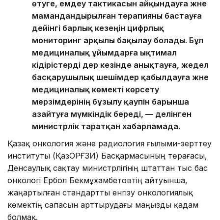
өтуге, емдеу тактикасын айқындауға және
мамандандырылған терапияны бастауға
дейінгі барлық кезеңін цифрлық
мониторинг арқылы бақылау болады. Бұл
медициналық ұйымдарға ықтимал
кідірістерді дер кезінде анықтауға, жедел
басқарушылық шешімдер қабылдауға және
медициналық көмекті көрсету
мерзімдерінің бұзылу қаупін барынша
азайтуға мүмкіндік береді, — делінген
министрлік таратқан хабарламада.
Қазақ онкология және радиология ғылыми-зерттеу
институты (ҚазОРҒЗИ) Басқармасының төрағасы,
Денсаулық сақтау министрлігінің штаттан тыс бас
онкологі Ербол Бекмұхамбетовтің айтуынша,
жаңартылған стандартты енгізу онкологиялық
көмектің сапасын арттырудағы маңызды қадам
болмақ.