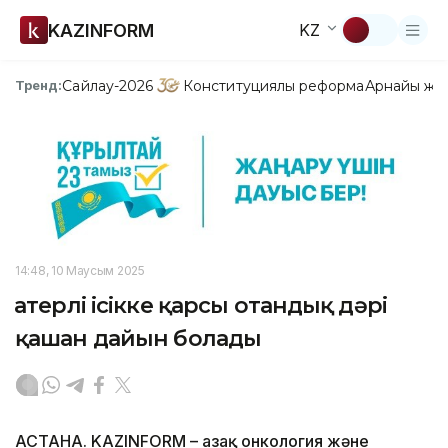
KAZINFORM
KZ
Сайлау-2026
Конституциялық реформа
Арнайы жо
Тренд:
14:48, 10 Маусым 2025
Қатерлі ісікке қарсы отандық дәрі
қашан дайын болады
АСТАНА. KAZINFORM – Қазақ онкология және