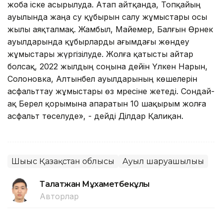
жоба іске асырылуда. Атап айтқанда, Топқайың
ауылында жаңа су құбырын салу жұмыстары осы
жылы аяқталмақ. Жамбыл, Майемер, Балғын Өрнек
ауылдарында құбырларды ағымдағы жөндеу
жұмыстары жүргізілуде. Жолға қатысты айтар
болсақ, 2022 жылдың соңына дейін Үлкен Нарын,
Солоновка, Алтынбел ауылдарының көшелерін
асфальттау жұмыстары өз мәресіне жетеді. Сондай-
ақ Берел қорымына апаратын 10 шақырым жолға
асфальт төселуде», - дейді Ділдар Қалиқан.
Шығыс Қазақстан облысы
Ауыл шаруашылығы
Талғатжан Мұхаметбекұлы
Авторлар