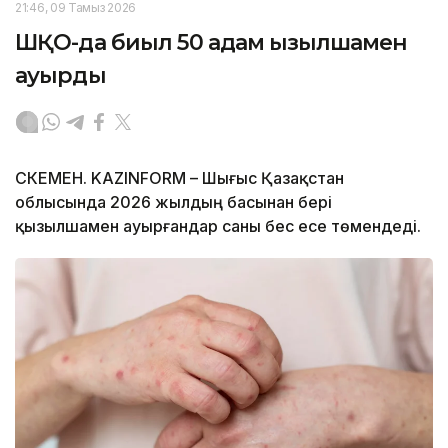
21:46, 09 Тамыз 2026
ШҚО-да биыл 50 адам қызылшамен
ауырды
ӨСКЕМЕН. KAZINFORM – Шығыс Қазақстан
облысында 2026 жылдың басынан бері
қызылшамен ауырғандар саны бес есе төмендеді.