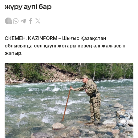
жүру қаупі бар
ӨСКЕМЕН. KAZINFORM – Шығыс Қазақстан
облысында сел қаупі жоғары кезең әлі жалғасып
жатыр.