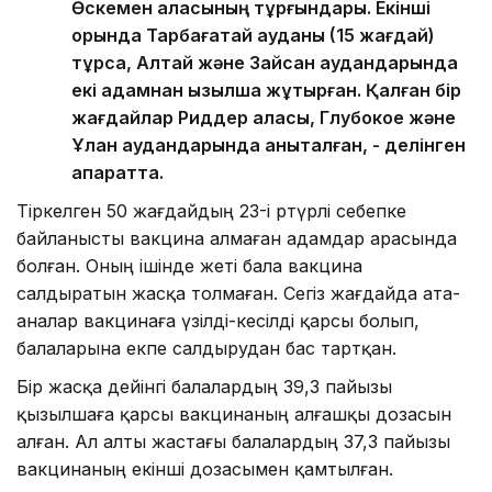
Өскемен қаласының тұрғындары. Екінші
орында Тарбағатай ауданы (15 жағдай)
тұрса, Алтай және Зайсан аудандарында
екі адамнан қызылша жұқтырған. Қалған бір
жағдайлар Риддер қаласы, Глубокое және
Ұлан аудандарында анықталған, - делінген
ақпаратта.
Тіркелген 50 жағдайдың 23-і әртүрлі себепке
байланысты вакцина алмаған адамдар арасында
болған. Оның ішінде жеті бала вакцина
салдыратын жасқа толмаған. Сегіз жағдайда ата-
аналар вакцинаға үзілді-кесілді қарсы болып,
балаларына екпе салдырудан бас тартқан.
Бір жасқа дейінгі балалардың 39,3 пайызы
қызылшаға қарсы вакцинаның алғашқы дозасын
алған. Ал алты жастағы балалардың 37,3 пайызы
вакцинаның екінші дозасымен қамтылған.