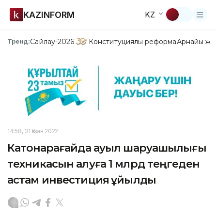
KAZINFORM
KZ
Сайлау-2026
Конституциялық реформа
Арнайы жо
Тренд:
14:58, 31 Қазан 2022
Катонқарағайда ауыл шаруашылығы
техникасын алуға 1 млрд теңгеден
астам инвестиция құйылды