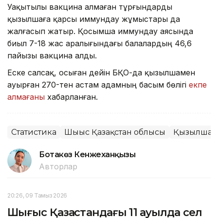
Уақытылы вакцина алмаған тұрғындарды
қызылшаға қарсы иммундау жұмыстары да
жалғасып жатыр. Қосымша иммундау аясында
биыл 7-18 жас аралығындағы балалардың 46,6
пайызы вакцина алды.
Еске салсақ, осыған дейін БҚО-да қызылшамен
ауырған 270-тен астам адамның басым бөлігі
екпе
алмағаны
хабарланған.
Статистика
Шығыс Қазақстан облысы
Қызылша
Ботакөз Кенжеханқызы
Авторлар
20:26, 09 Тамыз 2026
Шығыс Қазақстандағы 11 ауылда сел