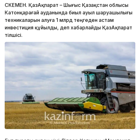
ӨСКЕМЕН. ҚазАқпарат – Шығыс Қазақстан облысы
Катонқарағай ауданында биыл ауыл шаруашылығы
техникаларын алуға 1 млрд теңгеден астам
инвестиция құйылды, деп хабарлайды ҚазАқпарат
тілшісі.