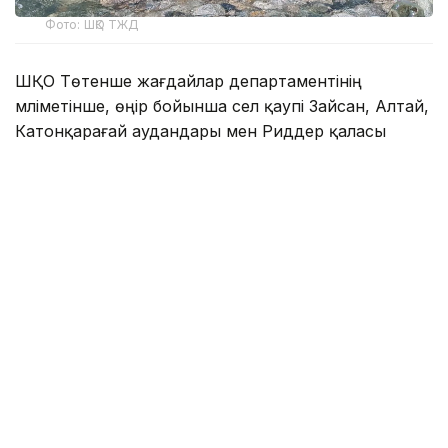
Фото: ШҚО ТЖД
ШҚО Төтенше жағдайлар департаментінің
мәліметінше, өңір бойынша сел қаупі Зайсан, Алтай,
Катонқарағай аудандары мен Риддер қаласы
аумағында орналасқан 13 өзен бассейнінде
тіркелген. Аталған аумақтағы 144 мореналық көл
13 селдің қалыптасу ошағын құрайды және ол 11
елді мекенге қауіп төндіруі мүмкін.
Сел ұзақ уақытқа созылған нөсер жауын-
шашыннан кейін немесе күшті жер сілкінісі кезінде
ғана жүруі ықтимал.
- Облыста сырғыма қаупі бар учаскелер
сирек кездеседі. Барлығы 9 учаске
анықталған. Олардың басым бөлігі – өзен
жағалауларының тік жарқабақтары мен