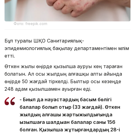
Фото: freepik.com
Бұл туралы ШҚО Cанитариялық-
эпидемиологиялық бақылау департаментімен мәлім
етті.
Өткен жылы өңірде қызылша ауруы кең тараған
болатын. Ал осы жылдың алғашқы алты айында
өңірде 50 жағдай тіркелді. Былтыр осы кезеңде
248 адам қызылшамен ауырған еді.
- Биыл да науқастардың басым бөлігі
балалар болып отыр (33 жағдай). Өткен
жылдың алғашқы жартыжылдығында
қызылшаға шалдыққан балалар саны 156
болған. Қызылша жұқтырғандардың 28-і