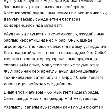
Бұл туралы аудан әкімі Ділдар Қалиқан «Мемлекет
басшысының тапсырмалары шеңберінде
Катонқарағай ауданының әлеуметтік-экономикалық
дамуы» тақырыбында өткен баспасөз
конференциясында мәлім етті.
«Ауданның әлеуметтік-экономикалық жағдайының
барлық көрсеткішінде өсім бар. Оның ішінде
агроөнеркәсіптік кешен саласы да даму үстінде. Бұл
Катонқарағайдағы ең негізгі салалардың бірі. Себебі
жергілікті халық жер құнарлығының арқасында
сапалы өнім алып, мал ұстап табыс тауып отыр.
Жыл басынан бері арнаулы ауыл шаруашылығы
техникаларын сатып алуға 1 млрд 40 млн теңгеге
инвестиция құйылды», - дейді ол.
Биыл егістік алқабы – 65 мың гектарды құрады.
Оның ішінде майлы дақылдар – 18 мың гектар.
«Халықты сапалы ауызсумен қамту үшін бірқатар