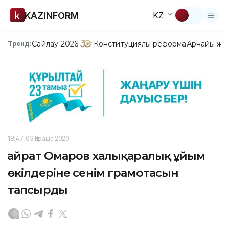
KAZINFORM
KZ
Сайлау-2026
Конституциялық реформа
Арнайы жо
Тренд:
18:47, 03 Қараша 2020
Қайрат Омаров халықаралық ұйым
өкілдеріне сенім грамотасын
тапсырды