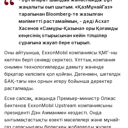
жаңалықты оқып шықтым. «ҚазМұнайГаз»
тарапынан Bloomberg-те жазылған
мәліметті растамаймын, - деді Асхат
Хасенов «Самұрық-Қазына» қоры Қоғамдық
кеңесінің отырысынан кейін тілшілер
сұрағына жауап бере отырып.
Оның айтуынша, ExxonMobil компаниясы ҚМГ-ның
көптен бергі сенімді серіктесі. Ұлттық компания
онымен технологияларды дамыту жөнінде
бірқатар келісімге қол қойған. Дегенмен, шетелдік
БАҚ-тағы кен орнын игеру бойынша деректер
расталмады.
Еске салсақ, жақында Премьер-министр Олжас
Бектенов ExxonMobil Upstream компаниясының
президенті Дэн Амманмен кездесті. Онда
ынтымақтастықтың өзекті мәселелері және мұнай-
газ саласындағы бірлескен жобаларды жүзеге