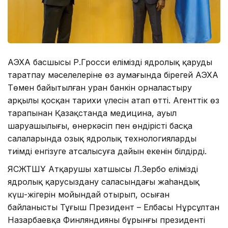
АЭХА басшысы Р.Гросси еліміздің ядролық қаруды
таратпау мәселелеріне өз аумағында бірегей АЭХА
Төмен байытылған уран банкін орналастыру
арқылы қосқан тарихи үлесін атап өтті. Агенттік өз
тарапынан Қазақстанда медицина, ауыл
шаруашылығы, өнеркәсіп пен өндірістің басқа
салаларында озық ядролық технологияларды
тиімді енгізуге атсалысуға дайын екенін білдірді.
ЯСЖТШҰ Атқарушы хатшысы Л.Зербо еліміздің
ядролық қарусыздану саласындағы жаһандық
күш-жігерін мойындай отырып, осыған
байланысты Тұңғыш Президент – Елбасы Нұрсұлтан
Назарбаевқа Финляндияның бұрынғы президенті