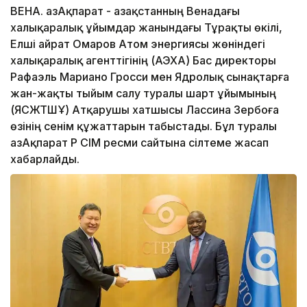
ВЕНА. ҚазАқпарат - Қазақстанның Венадағы
халықаралық ұйымдар жанындағы Тұрақты өкілі,
Елші Қайрат Омаров Атом энергиясы жөніндегі
халықаралық агенттігінің (АЭХА) Бас директоры
Рафаэль Мариано Гросси мен Ядролық сынақтарға
жан-жақты тыйым салу туралы шарт ұйымының
(ЯСЖТШҰ) Атқарушы хатшысы Лассина Зербоға
өзінің сенім құжаттарын табыстады. Бұл туралы
ҚазАқпарат ҚР СІМ ресми сайтына сілтеме жасап
хабарлайды.