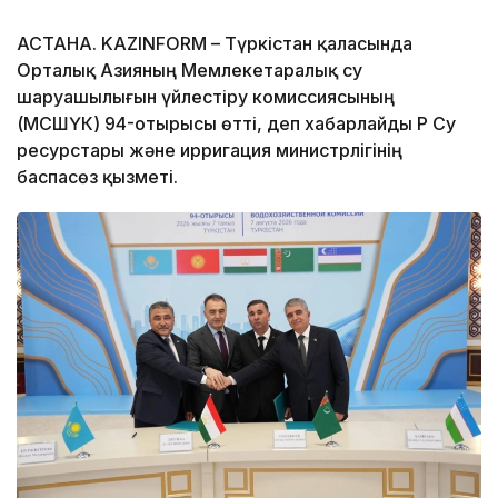
АСТАНА. KAZINFORM – Түркістан қаласында
Орталық Азияның Мемлекетаралық су
шаруашылығын үйлестіру комиссиясының
(МСШҮК) 94-отырысы өтті, деп хабарлайды ҚР Су
ресурстары және ирригация министрлігінің
баспасөз қызметі.