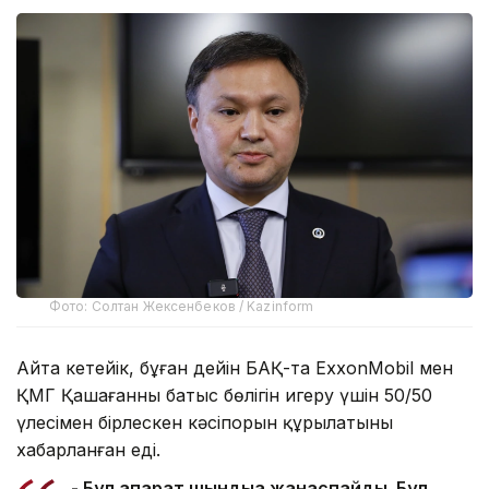
Фото: Солтан Жексенбеков / Kazinform
Айта кетейік, бұған дейін БАҚ-та ExxonMobil мен
ҚМГ Қашағанның батыс бөлігін игеру үшін 50/50
үлесімен бірлескен кәсіпорын құрылатыны
хабарланған еді.
- Бұл ақпарат шындыққа жанаспайды. Бұл