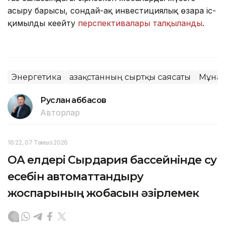
асыру барысы, сондай-ақ инвестициялық өзара іс-
қимылды кеңейту
перспективалары талқыланды
.
Энергетика
Қазақстанның сыртқы саясаты
Мұна
Руслан Ғаббасов
Авторлар
16:22, 07 Тамыз 2026
ОА елдері Сырдария бассейнінде су
есебін автоматтандыру
жоспарының жобасын әзірлемек