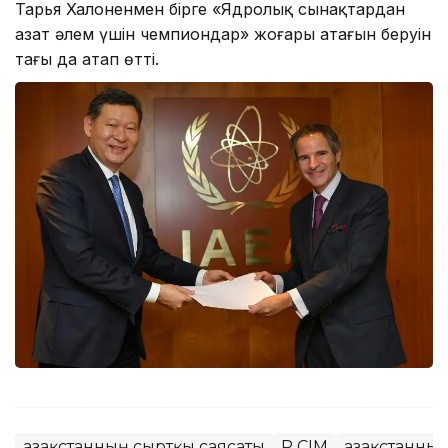
Тарья Халоненмен бірге «Ядролық сынақтардан
азат әлем үшін чемпиондар» жоғары атағын беруін
тағы да атап өтті.
Қазақстанның сыртқы саясаты
ҚР СІМ
Қазақстанны