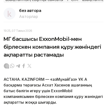
без автора
Авторлар
19:25, 07 Тамыз 2026
ҚМГ басшысы ExxonMobil-мен
бірлескен компания құру жөніндегі
ақпаратты растамады
АСТАНА. KAZINFORM — «ҚазМұнайГаз» ҰК АҚ
басқарма төрағасы Асхат Хасенов Қашағанның
батыс бөлігін игеру үшін ExxonMobil
компаниясымен бірлескен компания құру жөніндегі
ақпаратты жоққа шығарды.