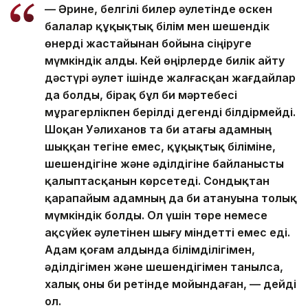
— Әрине, белгілі билер әулетінде өскен
балалар құқықтық білім мен шешендік
өнерді жастайынан бойына сіңіруге
мүмкіндік алды. Кей өңірлерде билік айту
дәстүрі әулет ішінде жалғасқан жағдайлар
да болды, бірақ бұл би мәртебесі
мұрагерлікпен берілді дегенді білдірмейді.
Шоқан Уәлиханов та би атағы адамның
шыққан тегіне емес, құқықтық біліміне,
шешендігіне және әділдігіне байланысты
қалыптасқанын көрсетеді. Сондықтан
қарапайым адамның да би атануына толық
мүмкіндік болды. Ол үшін төре немесе
ақсүйек әулетінен шығу міндетті емес еді.
Адам қоғам алдында білімділігімен,
әділдігімен және шешендігімен танылса,
халық оны би ретінде мойындаған, — дейді
ол.