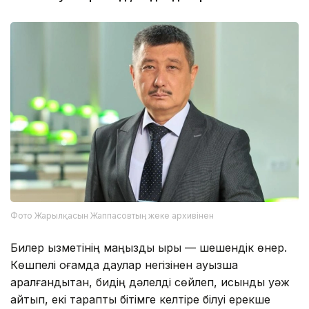
Фото Жарылқасын Жаппасовтың жеке архивінен
Билер қызметінің маңызды қыры — шешендік өнер.
Көшпелі қоғамда даулар негізінен ауызша
қаралғандықтан, бидің дәлелді сөйлеп, қисынды уәж
айтып, екі тарапты бітімге келтіре білуі ерекше