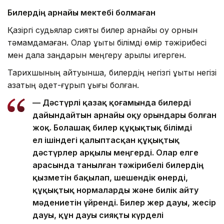
Билердің арнайы мектебі болмаған
Қазіргі судьялар сияқты билер арнайы оқу орнын
тәмамдамаған. Олар құқықтық білімді өмір тәжірибесі
мен дала заңдарын меңгеру арқылы игерген.
Тарихшының айтуынша, билердің негізгі құқықтық негізі
қазақтың әдет-ғұрып құқығы болған.
— Дәстүрлі қазақ қоғамында билерді
дайындайтын арнайы оқу орындары болған
жоқ. Болашақ билер құқықтық білімді
ел ішіндегі қалыптасқан құқықтық
дәстүрлер арқылы меңгерді. Олар елге
арасында танылған тәжірибелі билердің
қызметін бақылап, шешендік өнерді,
құқықтық нормаларды және билік айту
мәдениетін үйренді. Билер жер дауы, жесір
дауы, құн дауы сияқты күрделі