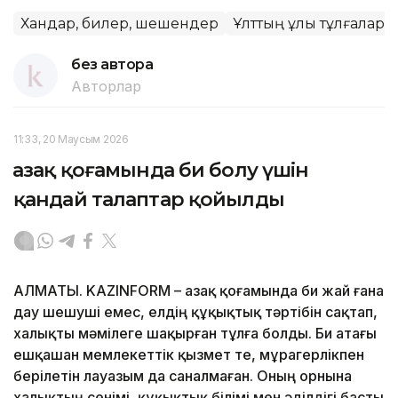
Хандар, билер, шешендер
Ұлттың ұлы тұлғалары
без автора
Авторлар
11:33, 20 Маусым 2026
Қазақ қоғамында би болу үшін
қандай талаптар қойылды
АЛМАТЫ. KAZINFORM – Қазақ қоғамында би жай ғана
дау шешуші емес, елдің құқықтық тәртібін сақтап,
халықты мәмілеге шақырған тұлға болды. Би атағы
ешқашан мемлекеттік қызмет те, мұрагерлікпен
берілетін лауазым да саналмаған. Оның орнына
халықтың сенімі, құқықтық білімі мен әділдігі басты