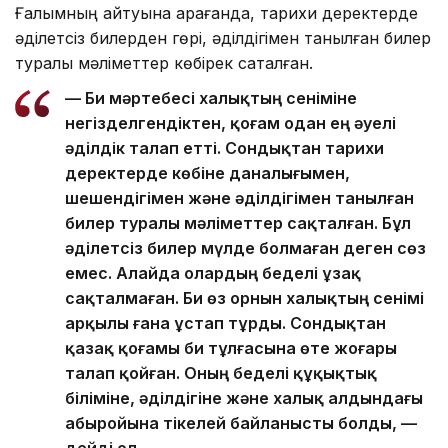
Ғалымның айтуына қарағанда, тарихи деректерде
әділетсіз билерден гөрі, әділдігімен танылған билер
туралы мәліметтер көбірек сақталған.
— Би мәртебесі халықтың сеніміне
негізделгендіктен, қоғам одан ең әуелі
әділдік талап етті. Сондықтан тарихи
деректерде көбіне даналығымен,
шешендігімен және әділдігімен танылған
билер туралы мәліметтер сақталған. Бұл
әділетсіз билер мүлде болмаған деген сөз
емес. Алайда олардың беделі ұзақ
сақталмаған. Би өз орнын халықтың сенімі
арқылы ғана ұстап тұрды. Сондықтан
қазақ қоғамы би тұлғасына өте жоғары
талап қойған. Оның беделі құқықтық
біліміне, әділдігіне және халық алдындағы
абыройына тікелей байланысты болды, —