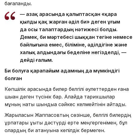
бағаланды.
— Қазақ арасында қалыптасқан «қара
қылды қақ жарған әділ би» деген ұғым
да осы талаптардың нәтижесі болды.
Демек, би мәртебесі шыққан тегіне немесе
байлығына емес, біліміне, әділдігіне және
халық алдындағы беделіне негізделді, —
дейді ғалым.
Би болуға қарапайым адамның да мүмкіндігі
болған
Көпшілік арасында билер белгілі әулеттерден ғана
шыққан деген түсінік бар. Алайда тарихшылар
мұның нақты шындыққа сәйкес келмейтінін айтады.
Жарылқасын Жаппасовтың сөзінше, белгілі билердің
ұрпақтары құқықтық дәстүрді ерте меңгергенімен, бұл
олардың би атануына кепілдік бермеген.