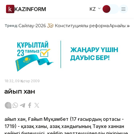
KAZINFORM
KZ
Сайлау-2026
Конституциялық реформа
Арнайы жо
Тренд:
18:32, 09 Қаңтар 2009
Қайып хан
Қайып хан, Ғайып Мұқамбет (17 ғасырдың ортасы -
1719) - қазақ ханы, Қазақ хандығының Тәуке ханнан
кейінгі билеушісі, кейбір зерттеушілердің пікірінше