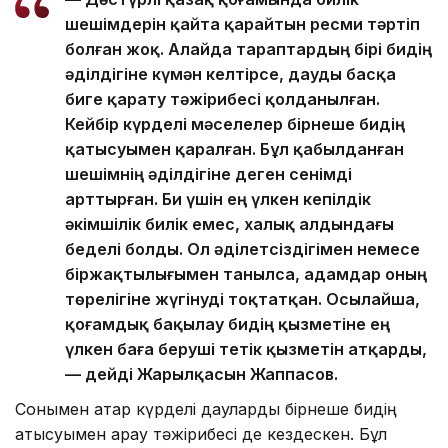
шешімдерін қайта қарайтын ресми тәртіп
болған жоқ. Алайда тараптардың бірі бидің
әділдігіне күмән келтірсе, дауды басқа
биге қарату тәжірибесі қолданылған.
Кейбір күрделі мәселелер бірнеше бидің
қатысуымен қаралған. Бұл қабылданған
шешімнің әділдігіне деген сенімді
арттырған. Би үшін ең үлкен кепілдік
әкімшілік билік емес, халық алдындағы
беделі болды. Ол әділетсіздігімен немесе
біржақтылығымен танылса, адамдар оның
төрелігіне жүгінуді тоқтатқан. Осылайша,
қоғамдық бақылау бидің қызметіне ең
үлкен баға беруші тетік қызметін атқарды,
— дейді Жарылқасын Жаппасов.
Сонымен қатар күрделі дауларды бірнеше бидің
қатысуымен қарау тәжірибесі де кездескен. Бұл