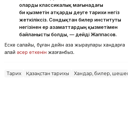
оларды классикалық мағынадағы
би қызметін атқарды деуге тарихи негіз
жеткіліксіз. Сондықтан билер институты
негізінен ер азаматтардың қызметімен
байланысты болды, — дейді Жаппасов.
Еске салайық, бұған дейін қазақ жыраулары хандарға
қалай
әсер еткенін
жазғанбыз.
Тарих
Қазақстан тарихы
Хандар, билер, шешен
Мейірман Лес
Авторлар
13:04, 31 Қаңтар 2026
Қазақ хандары неге өз баласын емес,
басқа сұлтанды мұрагер етіп