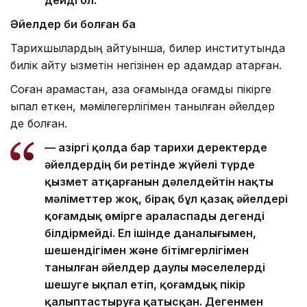
дейді ол.
Әйелдер би болған ба
Тарихшылардың айтуынша, билер институтында
билік айту қызметін негізінен ер адамдар атқарған.
Соған қарамастан, қазақ қоғамында қоғамдық пікірге
ықпал еткен, мәмілегерлігімен танылған әйелдер
де болған.
— Қазіргі қолда бар тарихи деректерде
әйелдердің би ретінде жүйелі түрде
қызмет атқарғанын дәлелдейтін нақты
мәліметтер жоқ, бірақ бұл қазақ әйелдері
қоғамдық өмірге араласпады дегенді
білдірмейді. Ел ішінде даналығымен,
шешендігімен және бітімгерлігімен
танылған әйелдер даулы мәселелерді
шешуге ықпал етіп, қоғамдық пікір
қалыптастыруға қатысқан. Дегенмен