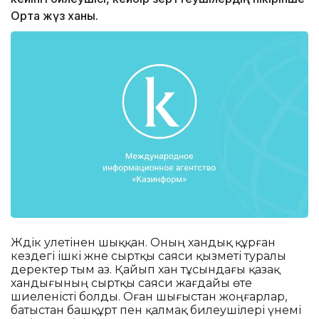
Орта жүз ханы.
Жәдік әулетінен шыққан. Оның хандық құрған
кездегі ішкі және сыртқы саяси қызметі туралы
деректер тым аз. Қайып хан тұсындағы қазақ
хандығының сыртқы саяси жағдайы өте
шиеленісті болды. Оған шығыстан жоңғарлар,
батыстан башқұрт пен қалмақ билеушілері үнемі