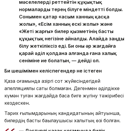
мәселелерді реттейтін құқықтық
нормаларды терең білуге міндетті болды.
Сонымен қатар «Қасым ханның қасқа
жолы», «Есім ханның ескі жолы» және
«Жеті жарғы» билер қызметінің басты
құқықтық негізіне айналды. Алайда заңды
білу жеткіліксіз еді. Би оны әр жағдайға
қарай әділ қолдана алғанда ғана халық
сеніміне ие болатын, — дейді ол.
Би шешімімен келіспе
гендер не істеген
Қазақ қоғамында қазіргі сот жүйесіндегідей
апелляциялық саты болмаған. Дегенмен әділдікке
күмән туған жағдайда басқа биге жүгіну тәжірибесі
кездескен.
Тарих ғылымдарының кандидатының айтуынша,
билердің басты бақылаушысы халықтың өзі болған.
— Дәстүрлі қазақ қоғамында билік