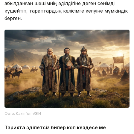
қабылданған шешімнің әділдігіне деген сенімді
күшейтіп, тараптардың келісімге келуіне мүмкіндік
берген.
Фото: Kazinform/ЖИ
Тарихта әділетсіз билер көп кездесе ме