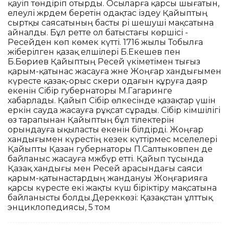
қауіп төндіріп отырды. Осыларға қарсы шығатын,
елеулі жәрдем беретін одақтас іздеу Қайыптың
сыртқы саясатының басты әрі шешуші мақсатына
айналды. Бұл ретте ол батыстағы көршісі -
Ресейден көп көмек күтті. 1716 жылы Тобылға
жіберілген қазақ елшілері Б.Екешев пен
Б.Бөриев Қайыптың Ресей үкіметімен тығыз
қарым-қатынас жасауға және Жоңғар хандығымен
күресте қазақ-орыс әскери одағын құруға даяр
екенін Сібір губернаторы М.Гагаринге
хабарлады. Қайып Сібір өлкесінде қазақтар үшін
еркін сауда жасауға рұқсат сұрады. Сібір әкімшілігі
өз тарапынан Қайыптың бұл тілектерін
орындауға ықыласты екенін білдірді. Жоңғар
хандығымен күрестің кезек күттірмес мәселелері
Қайыпты Қазан губернаторы П.Салтыковпен де
байланыс жасауға мәжбүр етті. Қайып тұсында
Қазақ хандығы мен Ресей арасындағы саяси
қарым-қатынастардың жандануы Жоңғарияға
қарсы күресте екі жақты күш біріктіру мақсатына
байланысты болды.Дереккөзі: Қазақстан ұлттық
энциклопедиясы, 5 том