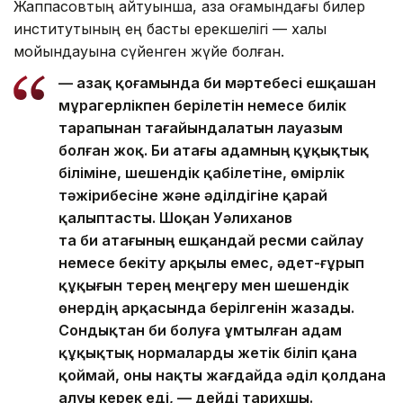
Жаппасовтың айтуынша, қазақ қоғамындағы билер
институтының ең басты ерекшелігі — халық
мойындауына сүйенген жүйе болған.
— Қазақ қоғамында би мәртебесі ешқашан
мұрагерлікпен берілетін немесе билік
тарапынан тағайындалатын лауазым
болған жоқ. Би атағы адамның құқықтық
біліміне, шешендік қабілетіне, өмірлік
тәжірибесіне және әділдігіне қарай
қалыптасты. Шоқан Уәлиханов
та би атағының ешқандай ресми сайлау
немесе бекіту арқылы емес, әдет-ғұрып
құқығын терең меңгеру мен шешендік
өнердің арқасында берілгенін жазады.
Сондықтан би болуға ұмтылған адам
құқықтық нормаларды жетік біліп қана
қоймай, оны нақты жағдайда әділ қолдана
алуы керек еді, — дейді тарихшы.