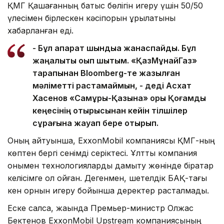
ҚМГ Қашағанның батыс бөлігін игеру үшін 50/50
үлесімен бірлескен кәсіпорын құрылатыны
хабарланған еді.
- Бұл ақпарат шындыққа жанаспайды. Бұл
жаңалықты оқып шықтым. «ҚазМұнайГаз»
тарапынан Bloomberg-те жазылған
мәліметті растамаймын, - деді Асхат
Хасенов «Самұрық-Қазына» қоры Қоғамдық
кеңесінің отырысынан кейін тілшілер
сұрағына жауап бере отырып.
Оның айтуынша, ExxonMobil компаниясы ҚМГ-ның
көптен бергі сенімді серіктесі. Ұлттық компания
онымен технологияларды дамыту жөнінде бірқатар
келісімге қол қойған. Дегенмен, шетелдік БАҚ-тағы
кен орнын игеру бойынша деректер расталмады.
Еске салсақ, жақында Премьер-министр Олжас
Бектенов ExxonMobil Upstream компаниясының