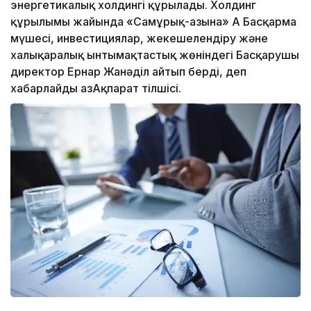
энергетикалық холдингі құрылады. Холдинг
құрылымы жайында «Самұрық-Қазына» АҚ Басқарма
мүшесі, инвестициялар, жекешелендіру және
халықаралық ынтымақтастық жөніндегі Басқарушы
директор Ернар Жанәділ айтып берді, деп
хабарлайды ҚазАқпарат тілшісі.