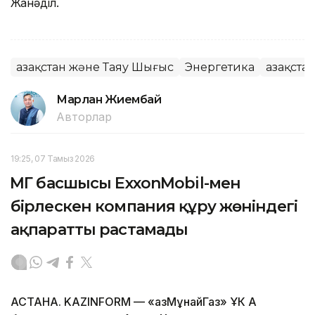
Жанәділ.
Қазақстан және Таяу Шығыс
Энергетика
Қазақст
Марлан Жиембай
Авторлар
19:25, 07 Тамыз 2026
ҚМГ басшысы ExxonMobil-мен
бірлескен компания құру жөніндегі
ақпаратты растамады
АСТАНА. KAZINFORM — «ҚазМұнайГаз» ҰК АҚ