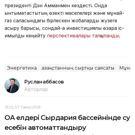
президенті Дэн Амманмен кездесті. Онда
ынтымақтастықтың өзекті мәселелері және мұнай-
газ саласындағы бірлескен жобаларды жүзеге
асыру барысы, сондай-ақ инвестициялық өзара іс-
қимылды кеңейту
перспективалары талқыланды
.
Энергетика
Қазақстанның сыртқы саясаты
Мұна
Руслан Ғаббасов
Авторлар
16:22, 07 Тамыз 2026
ОА елдері Сырдария бассейнінде су
есебін автоматтандыру