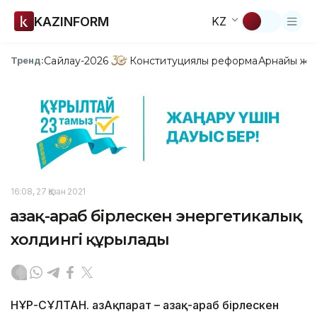
KAZINFORM
KZ
Сайлау-2026
Конституциялық реформа
Арнайы жо
Тренд:
16:08, 27 Қазан 2021
Қазақ-араб бірлескен энергетикалық
холдингі құрылады
НҰР-СҰЛТАН. ҚазАқпарат – Қазақ-араб бірлескен