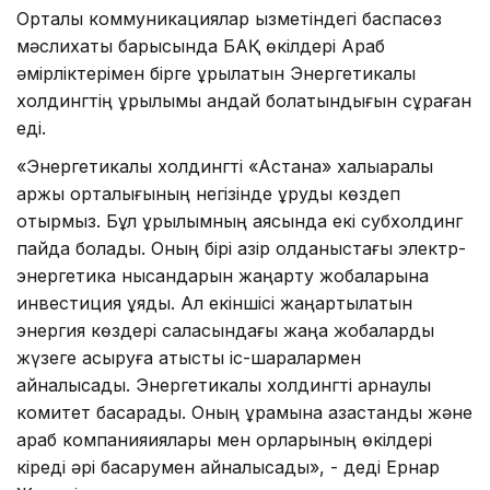
Орталық коммуникациялар қызметіндегі баспасөз
мәслихаты барысында БАҚ өкілдері Араб
әмірліктерімен бірге құрылатын Энергетикалық
холдингтің құрылымы қандай болатындығын сұраған
еді.
«Энергетикалық холдингті «Астана» халықаралық
қаржы орталығының негізінде құруды көздеп
отырмыз. Бұл құрылымның аясында екі субхолдинг
пайда болады. Оның бірі қазір қолданыстағы электр-
энергетика нысандарын жаңарту жобаларына
инвестиция құяды. Ал екіншісі жаңартылатын
энергия көздері саласындағы жаңа жобаларды
жүзеге асыруға қатысты іс-шаралармен
айналысады. Энергетикалық холдингті арнаулы
комитет басқарады. Оның құрамына қазақстандық және
араб компанияиялары мен қорларының өкілдері
кіреді әрі басқарумен айналысады», - деді Ернар