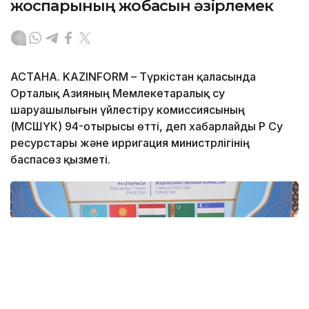
жоспарының жобасын әзірлемек
АСТАНА. KAZINFORM – Түркістан қаласында
Орталық Азияның Мемлекетаралық су
шаруашылығын үйлестіру комиссиясының
(МСШҮК) 94-отырысы өтті, деп хабарлайды ҚР Су
ресурстары және ирригация министрлігінің
баспасөз қызметі.