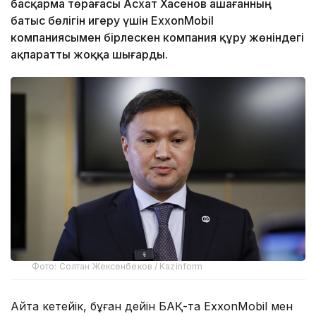
басқарма төрағасы Асхат Хасенов Қашағанның
батыс бөлігін игеру үшін ExxonMobil
компаниясымен бірлескен компания құру жөніндегі
ақпаратты жоққа шығарды.
Фото: Солтан Жексенбеков / Kazinform
Айта кетейік, бұған дейін БАҚ-та ExxonMobil мен