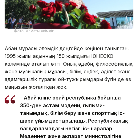
Фото: Алматы әкімдігі
Абай мұрасы әлемдік деңгейде кеңінен танылған.
1995 жылы ақынның 150 жылдығы ЮНЕСКО
көлемінде аталып өтті. Оның әдеби, философиялық
және музыкалық мұрасы, білім, еңбек, әділет және
адамгершілік туралы ой-тұжырымдары бүгін де өз
маңызын жоғалтқан жоқ.
– Абай күніне орай республика бойынша
350-ден астам мәдени, ғылыми-
танымдық, білім беру және спорттық іс-
шара ұйымдастырылады. Республикалық
бағдарламадағы негізгі іс-шаралар
Мәдениет және ақпарат министрлігіне