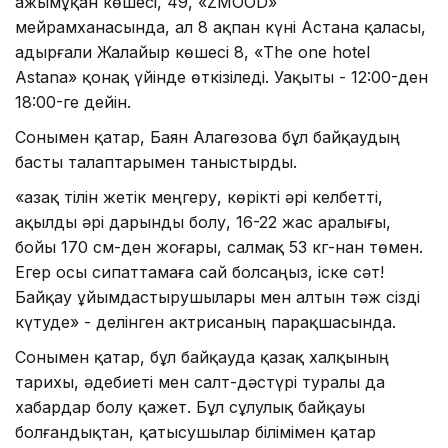
Қажымұқан көшесі, 49, «ZMOOD»
мейрамxанасында, ал 8 ақпан күні Астана қаласы,
Қадырғали Жалайыр көшесі 8, «The one hotel
Astana» қонақ үйінде өткізіледі. Уақыты - 12:00-ден
18:00-ге дейін.
Сонымен қатар, Баян Алагөзова бұл байқаудың
басты талаптарымен таныстырды.
«Қазақ тілін жетік меңгеру, көрікті әрі келбетті,
ақылды әрі дарынды болу, 16-22 жас аралығы,
бойы 170 см-ден жоғары, салмақ 53 кг-нан төмен.
Егер осы сипаттамаға сай болсаңыз, іске сәт!
Байқау ұйымдастырушылары мен алтын тәж сізді
күтуде» - делінген актрисаның парақшасында.
Сонымен қатар, бұл байқауда қазақ халқының
тарихы, әдебиеті мен салт-дәстүрі туралы да
хабардар болу қажет. Бұл сұлулық байқауы
болғандықтан, қатысушылар білімімен қатар