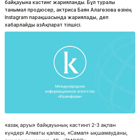
байқауына кастинг жарияланды. Бұл туралы
танымал продюсер, актриса Баян Алагөзова өзінің
Instagram парақшасында жариялады, деп
xабарлайды ҚазАқпарат тілшісі.
«Қазақ аруы» байқауының кастингі 2-3 ақпан
күндері Алматы қаласы, «Самал» ықшамауданы,