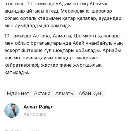
өткізілсе, 10 тамызда «Адамзаттың Абайы»
ақындар айтысы өтеді. Мерекелік іс-шаралар
облыс орталықтарымен қатар қалалар, аудандар
мен ауылдарды да қамтиды.
10 тамызда Астана, Алматы, Шымкент қалалары
мен облыс орталықтарында Абай Құнанбайұлының
ескерткіштеріне гүл шоқтары қойылады. Арнайы
рәсімге зиялы қауым өкілдері, мәдениет
қайраткерлері, жастар және жұртшылық
қатысады.
Мәдениет
Астана
Алматы
Абай күні
Асхат Райқұл
Авторлар