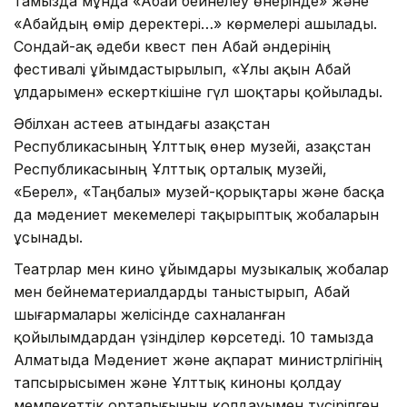
тамызда мұнда «Абай бейнелеу өнерінде» және
«Абайдың өмір деректері…» көрмелері ашылады.
Сондай-ақ әдеби квест пен Абай әндерінің
фестивалі ұйымдастырылып, «Ұлы ақын Абай
ұлдарымен» ескерткішіне гүл шоқтары қойылады.
Әбілхан Қастеев атындағы Қазақстан
Республикасының Ұлттық өнер музейі, Қазақстан
Республикасының Ұлттық орталық музейі,
«Берел», «Таңбалы» музей-қорықтары және басқа
да мәдениет мекемелері тақырыптық жобаларын
ұсынады.
Театрлар мен кино ұйымдары музыкалық жобалар
мен бейнематериалдарды таныстырып, Абай
шығармалары желісінде сахналанған
қойылымдардан үзінділер көрсетеді. 10 тамызда
Алматыда Мәдениет және ақпарат министрлігінің
тапсырысымен және Ұлттық киноны қолдау
мемлекеттік орталығының қолдауымен түсірілген