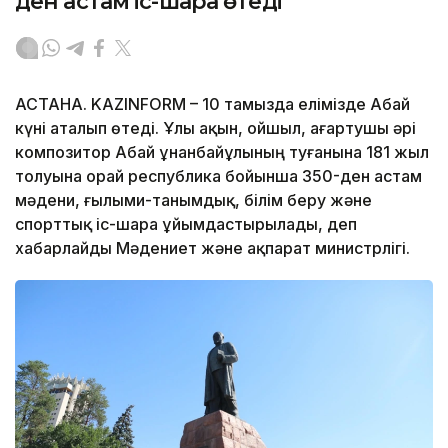
ден астам іс-шара өтеді
АСТАНА. KAZINFORM – 10 тамызда елімізде Абай
күні аталып өтеді. Ұлы ақын, ойшыл, ағартушы әрі
композитор Абай Құнанбайұлының туғанына 181 жыл
толуына орай республика бойынша 350-ден астам
мәдени, ғылыми-танымдық, білім беру және
спорттық іс-шара ұйымдастырылады, деп
хабарлайды Мәдениет және ақпарат министрлігі.