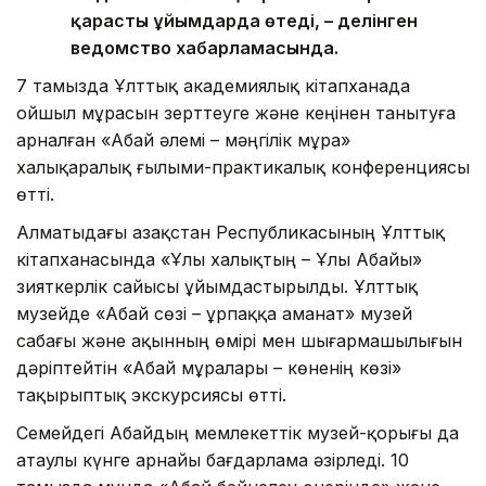
қарасты ұйымдарда өтеді, – делінген
ведомство хабарламасында.
7 тамызда Ұлттық академиялық кітапханада
ойшыл мұрасын зерттеуге және кеңінен танытуға
арналған «Абай әлемі – мәңгілік мұра»
халықаралық ғылыми-практикалық конференциясы
өтті.
Алматыдағы Қазақстан Республикасының Ұлттық
кітапханасында «Ұлы халықтың – Ұлы Абайы»
зияткерлік сайысы ұйымдастырылды. Ұлттық
музейде «Абай сөзі – ұрпаққа аманат» музей
сабағы және ақынның өмірі мен шығармашылығын
дәріптейтін «Абай мұралары – көненің көзі»
тақырыптық экскурсиясы өтті.
Семейдегі Абайдың мемлекеттік музей-қорығы да
атаулы күнге арнайы бағдарлама әзірледі. 10