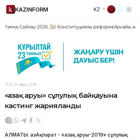
KAZINFORM
KZ
Сайлау-2026
Конституциялық реформа
Арнайы жо
Тренд:
11:16, 01 Ақпан 2019
«Қазақ аруы» сұлулық байқауына
кастинг жарияланды
АЛМАТЫ. ҚазАқпарат - «Қазақ аруы-2019» сұлулық