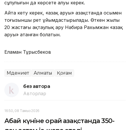
сұлулығын да көрсете алуы керек.
Айта кету керек, «Қазақ аруы» Қазақстанда осымен
тоғызыншы рет ұйымдастырылады. Өткен жылы
20 жастағы ақтаулық ару Нәбира Рахымжан «Қазақ
аруы» атанған болатын.
Еламан Тұрысбеков
Мәдениет
Алматы
Қоғам
без автора
Авторлар
16:50, 08 Тамыз 2026
Абай күніне орай Қазақстанда 350-