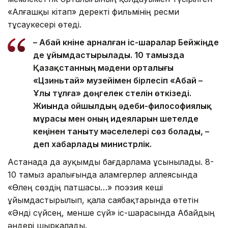
«Алғашқы кітап» деректі фильмінің ресми
тұсаукесері өтеді.
– Абай күніне арналған іс-шаралар Бейжіңде
де ұйымдастырылады. 10 тамызда
Қазақстанның мәдени орталығы
«Цзиньтай» музейімен бірлесіп «Абай –
Ұлы тұлға» дөңгелек үстелін өткізеді.
Жиында ойшылдың әдеби-философиялық
мұрасы мен оның идеяларын шетелде
кеңінен таныту мәселелері сөз болады, –
деп хабарлады министрлік.
Астанада да ауқымды бағдарлама ұсынылады. 8-
10 тамыз аралығында Қаламгерлер аллеясында
«Өлең сөздің патшасы…» поэзия кеші
ұйымдастырылып, қала саябақтарында өтетін
«Әнді сүйсең, менше сүй» іс-шарасында Абайдың
әндері шырқалады.