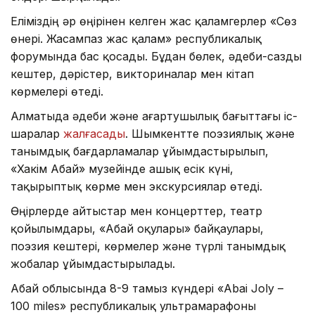
Еліміздің әр өңірінен келген жас қаламгерлер «Сөз
өнері. Жасампаз жас қалам» республикалық
форумында бас қосады. Бұдан бөлек, әдеби-сазды
кештер, дәрістер, викториналар мен кітап
көрмелері өтеді.
Алматыда әдеби және ағартушылық бағыттағы іс-
шаралар
жалғасады
. Шымкентте поэзиялық және
танымдық бағдарламалар ұйымдастырылып,
«Хакім Абай» музейінде ашық есік күні,
тақырыптық көрме мен экскурсиялар өтеді.
Өңірлерде айтыстар мен концерттер, театр
қойылымдары, «Абай оқулары» байқаулары,
поэзия кештері, көрмелер және түрлі танымдық
жобалар ұйымдастырылады.
Абай облысында 8-9 тамыз күндері «Abai Joly –
100 miles» республикалық ультрамарафоны