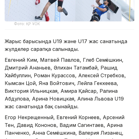
Фото: ҚР ҰОК
Жарыс барысында U19 және U17 жас санатында
жүлделер сарапқа салынады.
Евгений Ким, Матвей Павлов, Глеб Семёшкин,
Дмитрий Ананьев, Әлихан Татамбай, Рашид
Хайбуллин, Роман Курассов, Алексей Стребков,
Кымсан Цой, Яна Войтович, Лейла Геккеева,
Виктория Ильницкая, Амира Қайсар, Ралина
Абдулова, Арина Новицкая, Алина Львова U19
жас санатында бақ сынайды.
Егор Некрещенный, Евгений Корнеев, Арсений
Тен, Давид Кононов, Вадим Сагинтаев, Арина
Панченко, Анна Семёшкина, Валерия Лизанец,