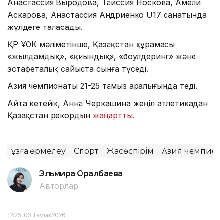
Анастассия Выродова, Таиссия Носкова, Амели
Аскарова, Анастассия Андриенко U17 санатында
жүлдеге таласады.
ҚР ҰОК мәліметінше, Қазақстан құрамасы
«жылдамдық», «қиындық», «боулдеринг» және
эстафеталық сайыста сынға түседі.
Азия чемпионаты 21-25 тамыз аралығында өтеді.
Айта кетейік, Анна Черкашина жеңіл атлетикадан
Қазақстан рекордын
жаңартты.
Құзға өрмелеу
Спорт
Жасөспірім
Азия чемпио
Эльмира Оралбаева
Авторлар
12:25, 06 Тамыз 2026