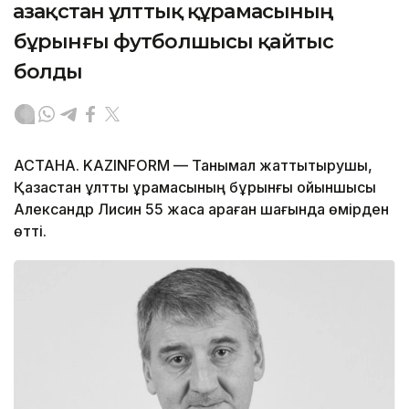
Қазақстан ұлттық құрамасының
бұрынғы футболшысы қайтыс
болды
АСТАНА. KAZINFORM — Танымал жаттықтырушы,
Қазақстан ұлттық құрамасының бұрынғы ойыншысы
Александр Лисин 55 жасқа қараған шағында өмірден
өтті.