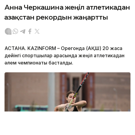
Анна Черкашина жеңіл атлетикадан
Қазақстан рекордын жаңартты
АСТАНА. KAZINFORM – Орегонда (АҚШ) 20 жасқа
дейінгі спортшылар арасында жеңіл атлетикадан
әлем чемпионаты басталды.