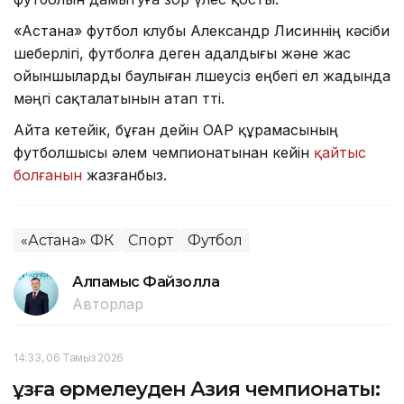
«Астана» футбол клубы Александр Лисиннің кәсіби
шеберлігі, футболға деген адалдығы және жас
ойыншыларды баулыған өлшеусіз еңбегі ел жадында
мәңгі сақталатынын атап өтті.
Айта кетейік, бұған дейін ОАР құрамасының
футболшысы әлем чемпионатынан кейін
қайтыс
болғанын
жазғанбыз.
«Астана» ФК
Спорт
Футбол
Алпамыс Файзолла
Авторлар
14:33, 06 Тамыз 2026
Құзға өрмелеуден Азия чемпионаты: