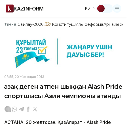
KAZINFORM
KZ
Сайлау-2026
Конституциялық реформа
Арнайы жо
Тренд:
08:55, 20 Желтоқсан 2013
Қазақ деген атпен шыққан Alash Pride
спортшысы Азия чемпионы атанды
АСТАНА. 20 желтоқсан. ҚазАқпарат - Alash Pride