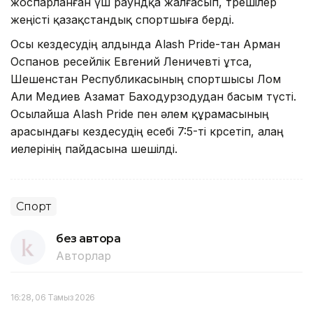
жоспарланған үш раундқа жалғасып, төрешілер
жеңісті қазақстандық спортшыға берді.
Осы кездесудің алдында Alash Pride-тан Арман
Оспанов ресейлік Евгений Леничевті ұтса,
Шешенстан Республикасының спортшысы Лом
Али Медиев Азамат Баходурзодудан басым түсті.
Осылайша Alash Pride пен әлем құрамасының
арасындағы кездесудің есебі 7:5-ті көрсетіп, алаң
иелерінің пайдасына шешілді.
Спорт
без автора
Авторлар
16:28, 06 Тамыз 2026