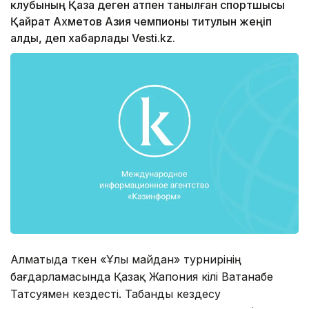
клубының Қазақ деген атпен танылған спортшысы
Қайрат Ахметов Азия чемпионы титулын жеңіп
алды, деп хабарлады Vesti.kz.
Алматыда өткен «Ұлы майдан» турнирінің
бағдарламасында Қазақ Жапония өкілі Ватанабе
Татсуямен кездесті. Табанды кездесу