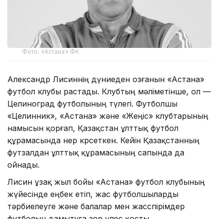
Фото: «Астана» ФК
Александр Лисиннің дүниеден озғанын «Астана»
футбол клубы растады. Клубтың мәліметінше, ол —
Целиноград футболының түлегі. Футболшы
«Целинник», «Астана» және «Жеңіс» клубтарының
намысын қорғап, Қазақстан ұлттық футбол
құрамасында өнер көрсеткен. Кейін Қазақстанның
футзалдан ұлттық құрамасының сапында да
ойнады.
Лисин ұзақ жыл бойы «Астана» футбол клубының
жүйесінде еңбек етіп, жас футболшыларды
тәрбиелеуге және балалар мен жасөспірімдер
футболын дамытуға зор үлес қосты.