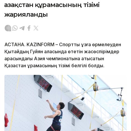
Қазақстан құрамасының тізімі
жарияланды
АСТАНА. KAZINFORM – Спорттық құзға өрмелеуден
Қытайдың Гуйян қаласында өтетін жасөспірімдер
арасындағы Азия чемпионатына қатысатын
Қазақстан құрамасының тізімі белгілі болды.