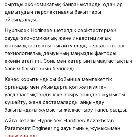
сыртқы экономикалық байланыстарды одан әрі
дамытудың перспективалы бағыттары
айқындалды.
Нұрлыбек Нәлібаев шетелдік серіктестермен
сауда-экономикалық және инвестициялық
ынтымақтастықты нығайту елдің өнеркәсіптік әрі
технологиялық дамуының маңызды факторы
екенін атап өтті. Сонымен қатар ынтымақтастықтың
басым бағыттарын белгіледі.
Кеңес қорытындысы бойынша мемлекеттік
органдар мен ұйымдарға қол жеткізілген
уағдаластықтарды іске асыру жөніндегі жұмысты
күшейту, жаңа бастамаларды айқындау
бағытындағы жұмысты жалғастыру тапсырылды.
Айта кетелік Нұрлыбек Нәлібаев Kazakhstan
Paramount Engineering зауытының жұмысымен
танысқан еді
.