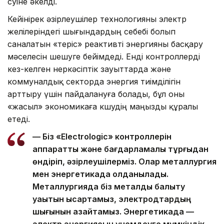
өсуіне әкелді.
Кейінірек әзірлеушілер технологияны электр
желілеріндегі шығындардың себебі болып
саналатын «теріс» реактивті энергияны басқару
мәселесін шешуге бейімдеді. Енді контроллерді
кез-келген өнеркәсіптік зауыттарда және
коммуналдық секторда энергия тиімділігін
арттыру үшін пайдалануға болады, бұл оны
«жасыл» экономикаға көшудің маңызды құралы
етеді.
— Біз «Electrologic» контроллерін
аппараттық және бағдарламалық тұрғыдан
өндіріп, әзірлеушілерміз. Олар металлургия
мен энергетикада қолданылады.
Металлургияда біз металды балқыту
уақытын қысқартамыз, электродтардың
шығынын азайтамыз. Энергетикада —
электр энергиясын үнемдеуге мүмкіндік