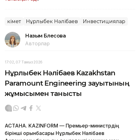
Үкімет
Нұрлыбек Нәлібаев
Инвестициялар
Назым Бөлесова
Авторлар
17:02, 07 Тамыз 2026
Нұрлыбек Нәлібаев Kazakhstan
Paramount Engineering зауытының
жұмысымен танысты
АСТАНА. KAZINFORM — Премьер-министрдің
бірінші орынбасары Нұрлыбек Нәлібаев