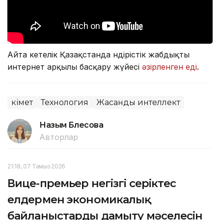
Айта кетелік Қазақстанда өндірістік жабдықты
интернет арқылы басқару жүйесі
әзірленген еді
.
Үкімет
Технология
Жасанды интеллект
Назым Бөлесова
Авторлар
21:18, 07 Тамыз 2026
Вице-премьер негізгі серіктес
елдермен экономикалық
байланыстарды дамыту мәселесін