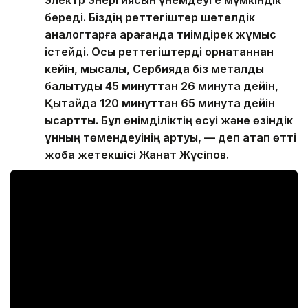
береді. Біздің реттегіштер шетелдік
аналогтарға қарағанда тиімдірек жұмыс
істейді. Осы реттегіштерді орнатқаннан
кейін, мысалы, Сербияда біз металды
балқытуды 45 минуттан 26 минутқа дейін,
Қытайда 120 минуттан 65 минутқа дейін
қысқарттық. Бұл өнімділіктің өсуі және өзіндік
құнның төмендеуінің артуы, — деп атап өтті
жоба жетекшісі Жанат Жүсіпов.