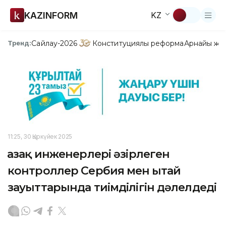
KAZINFORM
KZ
Сайлау-2026
Конституциялық реформа
Арнайы жо
Тренд:
11:25, 30 Қыркүйек 2025
Қазақ инженерлері әзірлеген
контроллер Сербия мен Қытай
зауыттарында тиімділігін дәлелдеді