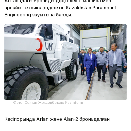
Астанадағы броньды дөңгелекті машина мен
арнайы техника өндіретін Kazakhstan Paramount
Engineering зауытына барды.
Фото: Солтан Жексенбеков/ Kazinform
Кәсіпорында Arlan және Alan-2 броньдалған
дөңгелекті машиналары, Barys жауынгерлік