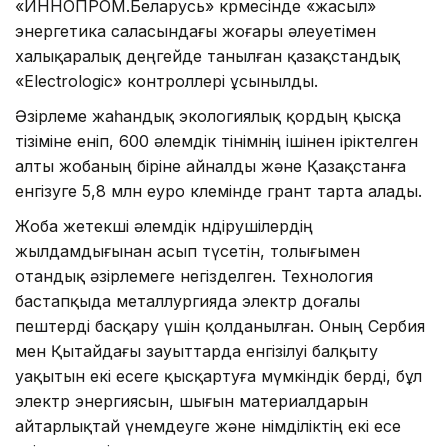
«ИННОПРОМ.Беларусь» көрмесінде «жасыл»
энергетика саласындағы жоғары әлеуетімен
халықаралық деңгейде танылған қазақстандық
«Electrologic» контроллері ұсынылды.
Әзірлеме жаһандық экологиялық қордың қысқа
тізіміне еніп, 600 әлемдік өтінімнің ішінен іріктелген
алты жобаның біріне айналды және Қазақстанға
енгізуге 5,8 млн еуро көлемінде грант тарта алады.
Жоба жетекші әлемдік өндірушілердің
жылдамдығынан асып түсетін, толығымен
отандық әзірлемеге негізделген. Технология
бастапқыда металлургияда электр доғалы
пештерді басқару үшін қолданылған. Оның Сербия
мен Қытайдағы зауыттарда енгізілуі балқыту
уақытын екі есеге қысқартуға мүмкіндік берді, бұл
электр энергиясын, шығын материалдарын
айтарлықтай үнемдеуге және өнімділіктің екі есе