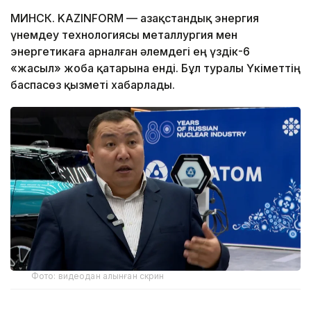
МИНСК. KAZINFORM — Қазақстандық энергия
үнемдеу технологиясы металлургия мен
энергетикаға арналған әлемдегі ең үздік-6
«жасыл» жоба қатарына енді. Бұл туралы Үкіметтің
баспасөз қызметі хабарлады.
Фото: видеодан алынған скрин