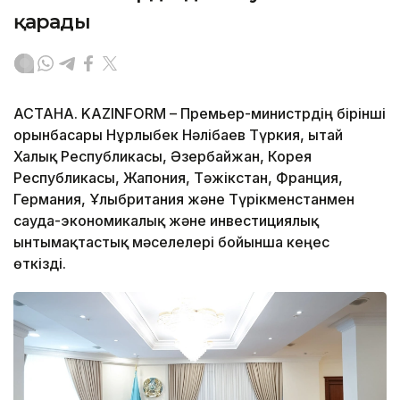
қарады
АСТАНА. KAZINFORM – Премьер-министрдің бірінші
орынбасары Нұрлыбек Нәлібаев Түркия, Қытай
Халық Республикасы, Әзербайжан, Корея
Республикасы, Жапония, Тәжікстан, Франция,
Германия, Ұлыбритания және Түрікменстанмен
сауда-экономикалық және инвестициялық
ынтымақтастық мәселелері бойынша кеңес
өткізді.