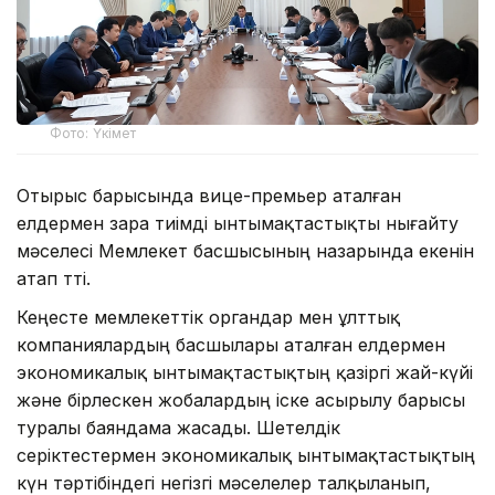
Фото: Үкімет
Отырыс барысында вице-премьер аталған
елдермен өзара тиімді ынтымақтастықты нығайту
мәселесі Мемлекет басшысының назарында екенін
атап өтті.
Кеңесте мемлекеттік органдар мен ұлттық
компаниялардың басшылары аталған елдермен
экономикалық ынтымақтастықтың қазіргі жай-күйі
және бірлескен жобалардың іске асырылу барысы
туралы баяндама жасады. Шетелдік
серіктестермен экономикалық ынтымақтастықтың
күн тәртібіндегі негізгі мәселелер талқыланып,