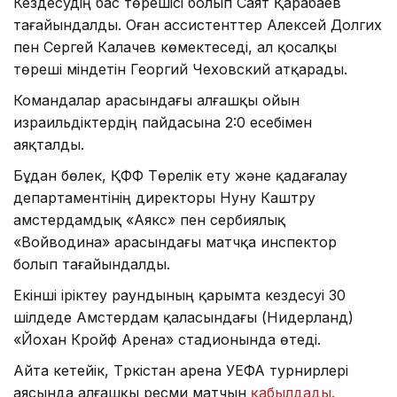
Кездесудің бас төрешісі болып Саят Қарабаев
тағайындалды. Оған ассистенттер Алексей Долгих
пен Сергей Калачев көмектеседі, ал қосалқы
төреші міндетін Георгий Чеховский атқарады.
Командалар арасындағы алғашқы ойын
израильдіктердің пайдасына 2:0 есебімен
аяқталды.
Бұдан бөлек, ҚФФ Төрелік ету және қадағалау
департаментінің директоры Нуну Каштру
амстердамдық «Аякс» пен сербиялық
«Войводина» арасындағы матчқа инспектор
болып тағайындалды.
Екінші іріктеу раундының қарымта кездесуі 30
шілдеде Амстердам қаласындағы (Нидерланд)
«Йохан Кройф Арена» стадионында өтеді.
Айта кетейік, Түркістан арена УЕФА турнирлері
аясында алғашқы ресми матчын
қабылдады.