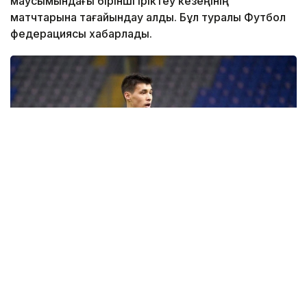
маусымындағы бірінші іріктеу кезеңінің
матчтарына тағайындау алды. Бұл туралы Футбол
федерациясы хабарлады.
Фото: ҚФФ
Беларусьтің БАТЭ және Албанияның «Эльбасани»
клубтары арасындағы 16 шілдеде Әзербайжанның