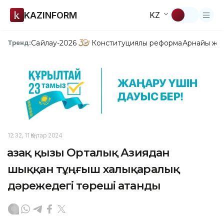
KAZINFORM
KZ
Сайлау-2026
Конституциялық реформа
Арнайы жо
Тренд:
12:32, 11 Қаңтар 2024
Қазақ қызы Орталық Азиядан
шыққан тұңғыш халықаралық
дәрежедегі төреші атанды