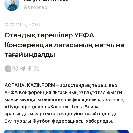
Авторлар
22:37, 28 Шілде 2026
Отандық төрешілер УЕФА
Конференция лигасының матчына
тағайындалды
АСТАНА. KAZINFORM – Қазақстандық төрешілер
УЕФА Конференция лигасының 2026/2027 жылғы
маусымындағы екінші квалификациялық кезеңінің
«Лудогорец» пен «Хапоэль Тель-Авив»
арасындағы қарымта кездесуіне тағайындалды.
Бұл туралы Футбол федерациясы хабарлады.