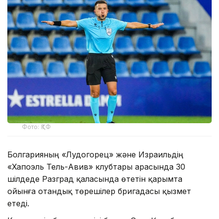
Фото: ҚТФ
Болгарияның «Лудогорец» және Израильдің
«Хапоэль Тель-Авив» клубтары арасында 30
шілдеде Разград қаласында өтетін қарымта
ойынға отандық төрешілер бригадасы қызмет
етеді.