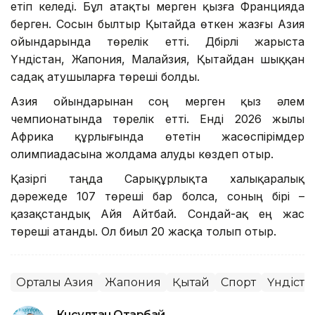
етіп келеді. Бұл атақты мерген қызға Францияда
берген. Сосын былтыр Қытайда өткен жазғы Азия
ойындарында төрелік етті. Дүбірлі жарыста
Үндістан, Жапония, Малайзия, Қытайдан шыққан
садақ атушыларға төреші болды.
Азия ойындарынан соң мерген қыз әлем
чемпионатында төрелік етті. Енді 2026 жылы
Африка құрлығында өтетін жасөспірімдер
олимпиадасына жолдама алуды көздеп отыр.
Қазіргі таңда Сарықұрлықта халықаралық
дәрежеде 107 төреші бар болса, соның бірі –
қазақстандық Айя Айтбай. Сондай-ақ ең жас
төреші атанды. Ол биыл 20 жасқа толып отыр.
Орталық Азия
Жапония
Қытай
Спорт
Үндіста
Күнсұлтан Отарбай