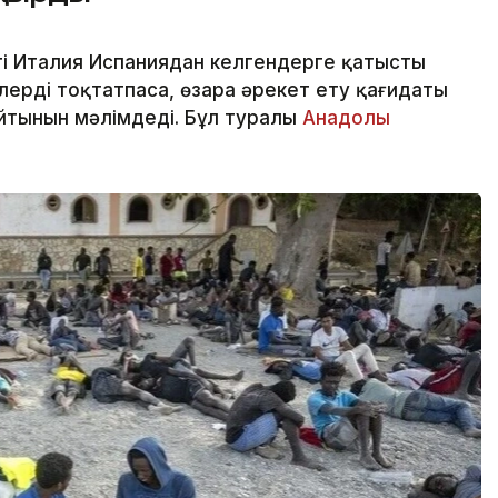
і Италия Испаниядан келгендерге қатысты
ерді тоқтатпаса, өзара әрекет ету қағидаты
айтынын мәлімдеді. Бұл туралы
Анадолы