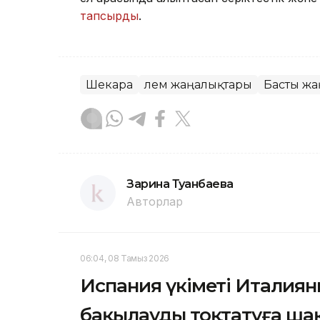
тапсырды
.
Шекара
Әлем жаңалықтары
Басты жа
Зарина Туғанбаева
Авторлар
06:04, 08 Тамыз 2026
Испания үкіметі Италия
бақылауды тоқтатуға ш