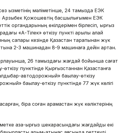
өз қызметінің мәліметінше, 24 тамызда ЕЭК
рі Арзыбек Қожошевтің басшылығымен ЕЭК
тік органдарының өкілдерімен бірлесіп, қырғыз
ағы «Ақ-Тілек» өткізу пункті арқылы қалай
ияның сапары кезінде Қазақстан тарапынан жүк
атына 2-3 машинадан 8-9 машинаға дейін артқан.
арлауынша, 26 тамыздағы жағдай бойынша сағат
у-өткізу пунктінде Қырғызстаннан Қазақстанға
Чалдыбар-автодорожный» бақылау-өткізу
рожный» бақылау-өткізу пунктінде 77 жүк көлігі
қсарған, бірақ соған қарамастан жүк көліктерінің
метке қазақ-қырғыз шекарасындағы жағдайды екі
 бауырластық қарым-қатынас аясында реттеуді