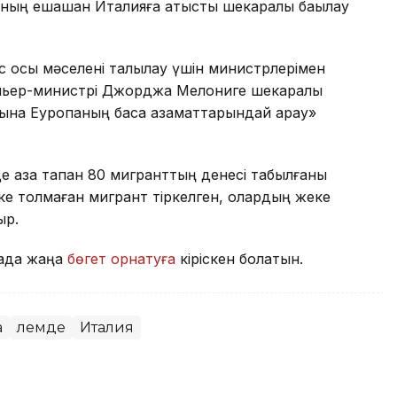
ның ешқашан Италияға қатысты шекаралық бақылау
 осы мәселені талқылау үшін министрлерімен
ремьер-министрі Джорджа Мелониге шекаралық
рына Еуропаның басқа азаматтарындай қарау»
е қаза тапқан 80 мигранттың денесі табылғаны
тке толмаған мигрант тіркелген, олардың жеке
ыр.
рада жаңа
бөгет орнатуға
кіріскен болатын.
а
Әлемде
Италия