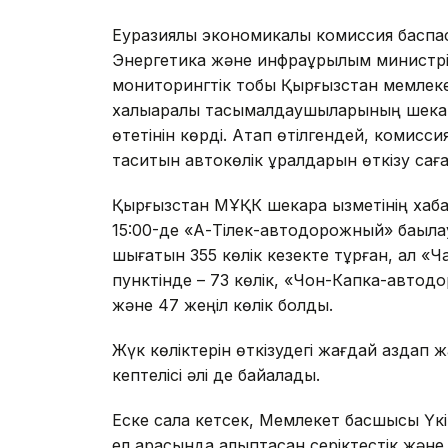
Еуразиялық экономикалық комиссия баспас
Энергетика және инфрақұрылым минист
мониторингтік тобы Қырғызстан мемлекет
халықаралық тасымалдаушыларының шекарад
өтетінін көрді. Атап өтілгендей, комисс
таситын автокөлік құралдарын өткізу сағ
Қырғызстан МҰҚК шекара қызметінің хаб
15:00-де «Ақ-Тілек-автодорожный» бақыла
шығатын 355 көлік кезекте тұрған, ал «
пунктінде – 73 көлік, «Чон-Капка-автодо
және 47 жеңіл көлік болды.
Жүк көліктерін өткізудегі жағдай аздап жа
кептелісі әлі де байқалады.
Еске сала кетсек, Мемлекет басшысы Үкі
ел арасында қалыптасқан серіктестік және