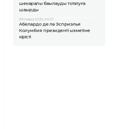
шекаралық бақылауды тоқтатуға
шақырды
08 тамыз 2026, 04:57
Абелардо де ла Эсприэлья
Колумбия президенті қызметіне
кірісті