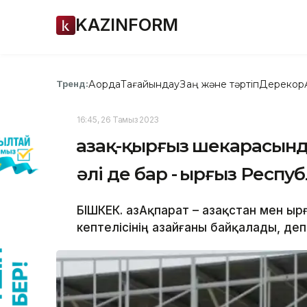
KAZINFORM
Ақорда
Тағайындау
Заң және тәртіп
Дерекқор
Тренд:
16:45, 26 Тамыз 2023
Қазақ-қырғыз шекарасында
әлі де бар - Қырғыз Респу
БІШКЕК. ҚазАқпарат – Қазақстан мен Қ
кептелісінің азайғаны байқалады, деп