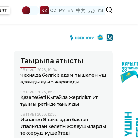
KZ
QZ
РУ
EN
中文
ق ز
ЎЗ
ORT
Тақырыпқа қатысты
08 тамыз 2026, 19:34
Чехияда белгісіз адам пышақпен үш
адамды ауыр жаралады
08 тамыз 2026, 15:18
Қазақ төбеті Қытайда жергілікті ит
тұқымы ретінде танылды
08 тамыз 2026, 12:36
Испания 8 тамыздан бастап
Италиядан келетін жолаушыларды
тексеруді күшейтеді