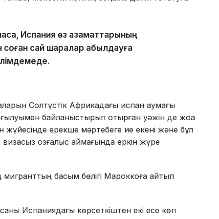
маса, Испания өз азаматтарының
н соған сай шаралар қабылдауға
әлімдемеде.
аларын Солтүстік Африкадағы испан аумағы
ғылуымен байланыстырып отырған уәжін де жоққа
жүйесінде ерекше мәртебеге ие екені және бұл
 визасыз қозғалыс аймағында еркін жүре
ң мигранттың басым бөлігі Мароккоға қайтып
саны Испаниядағы көрсеткіштен екі есе көп