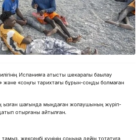
лігінің Испанияға қатысты шекаралық бақылау
сіз» және «соңғы тарихтағы бұрын-соңды болмаған
 қызған шағында мыңдаған жолаушының жүріп-
ындатып отырғаны айтылған.
 тамыз, жексенбі күнінің соңына дейін тоқтатуға