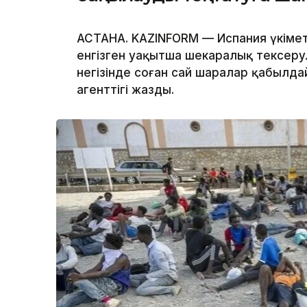
АСТАНА. KAZINFORM — Испания үкімет
енгізген уақытша шекаралық тексерул
негізінде соған сай шаралар қабылд
агенттігі жазды.