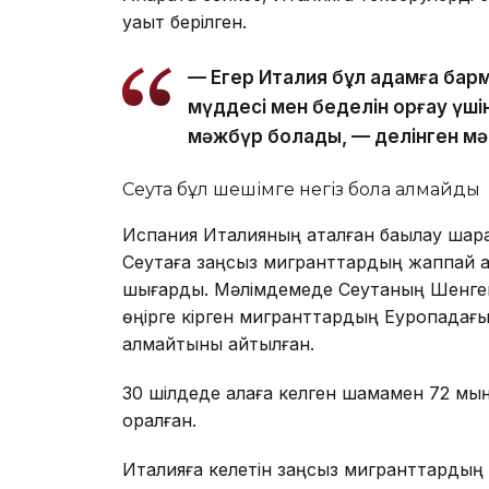
уақыт берілген.
— Егер Италия бұл қадамға бар
мүддесі мен беделін қорғау үші
мәжбүр болады, — делінген м
Сеута бұл шешімге негіз бола алмайды
Испания Италияның аталған бақылау шар
Сеутаға заңсыз мигранттардың жаппай а
шығарды. Мәлімдемеде Сеутаның Шенген 
өңірге кірген мигранттардың Еуропадағы
алмайтыны айтылған.
30 шілдеде қалаға келген шамамен 72 мы
оралған.
Италияға келетін заңсыз мигранттардың 