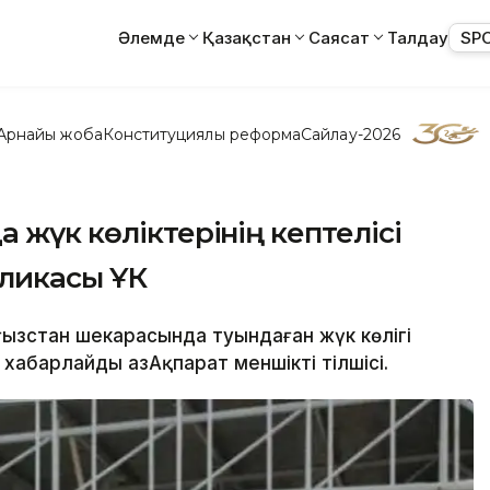
Әлемде
Қазақстан
Саясат
Талдау
SP
Арнайы жоба
Конституциялық реформа
Сайлау-2026
 жүк көліктерінің кептелісі
бликасы ҰҚК
ырғызстан шекарасында туындаған жүк көлігі
 хабарлайды ҚазАқпарат меншікті тілшісі.