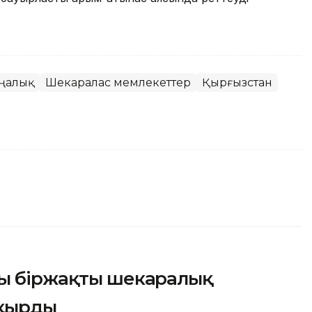
ңалық
Шекаралас мемлекеттер
Қырғызстан
ны біржақты шекаралық
ақырды