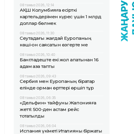
08 тамыз 2026, 12:14
АҚШ Колумбияға есірткі
картельдерімен күрес үшін 1 млрд
доллар бөлмек
08 тамыз 2026, 11:30
Сеутадағы жағдай Еуропаның
көші-қон саясатын өзгерте ме
08 тамыз 2026, 10:40
Бангладеште екі жол апатынан 16
адам қаза тапты
08 тамыз 2026, 09:43
Сербия мен Еуропаның бірқатар
елінде орман өрттері өршіп тұр
08 тамыз 2026, 06:35
«Дельфин» тайфуны Жапонияға
жетті: 500-ден астам рейс
тоқтатылды
08 тамыз 2026, 06:04
Испания үкіметі Италияны біржақты