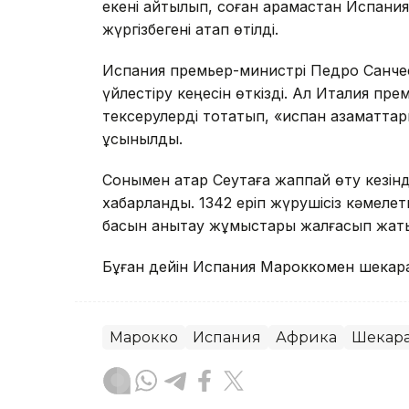
екені айтылып, соған қарамастан Испания
жүргізбегені атап өтілді.
Испания премьер-министрі Педро Санчес
үйлестіру кеңесін өткізді. Ал Италия п
тексерулерді тоқтатып, «испан азаматта
ұсынылды.
Сонымен қатар Сеутаға жаппай өту кезінд
хабарланды. 1342 еріп жүрушісіз кәмеле
басын анықтау жұмыстары жалғасып жат
Бұған дейін Испания Мароккомен шека
Марокко
Испания
Африка
Шекар